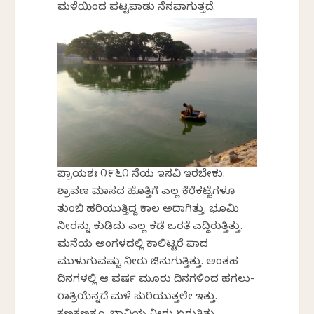
ಮಳೆಯಿಂದ ಪಟ್ಟಪಾಡು ನೆನಪಾಗುತ್ತದೆ.
ಪ್ರಾಯಶಃ ೧೯೬೧ ನೆಯ ಇಸವಿ ಇರಬೇಕು.
ಶ್ರಾವಣ ಮಾಸದ ಹೊತ್ತಿಗೆ ಎಲ್ಲ ಕೆರೆಕಟ್ಟೆಗಳೂ
ತುಂಬಿ ಹರಿಯುತ್ತಿದ್ದ ಕಾಲ ಅದಾಗಿತ್ತು. ಭೂಮಿ
ನೀರನ್ನು ಕುಡಿದು ಎಲ್ಲ ಕಡೆ ಒರತೆ ಎದ್ದಿರುತ್ತಿತ್ತು.
ಮನೆಯ ಅಂಗಳದಲ್ಲಿ ಕಾಲಿಟ್ಟರೆ ಪಾದ
ಮುಳುಗುವಷ್ಟು ನೀರು ಜಿನುಗುತ್ತಿತ್ತು. ಅಂತಹ
ದಿನಗಳಲ್ಲಿ ಆ ವರ್ಷ ಮೂರು ದಿನಗಳಿಂದ ಹಗಲು-
ರಾತ್ರಿಯೆನ್ನದೆ ಮಳೆ ಸುರಿಯುತ್ತಲೇ ಇತ್ತು.