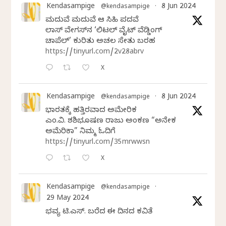
Kendasampige
8 Jun 2024
@kendasampige
·
ಮದುವೆ ಮದುವೆ ಆ ಸಿಹಿ ಪದವೆ
ಲಾಸ್‌ ವೇಗಸ್‌ನ ‘ಲಿಟಲ್ ವೈಟ್ ವೆಡ್ಡಿಂಗ್
ಚಾಪೆಲ್’ ಕುರಿತು ಅಚಲ ಸೇತು ಬರಹ
https://tinyurl.com/2v28abrv
X
Kendasampige
8 Jun 2024
@kendasampige
·
ಭಾರತಕ್ಕೆ ಹತ್ತಿರವಾದ ಅಮೇರಿಕ
ಎಂ.ವಿ. ಶಶಿಭೂಷಣ ರಾಜು ಅಂಕಣ “ಅನೇಕ
ಅಮೆರಿಕಾ” ನಿಮ್ಮ ಓದಿಗೆ
https://tinyurl.com/35mrwwsn
X
Kendasampige
@kendasampige
·
29 May 2024
ಭವ್ಯ ಟಿ.ಎಸ್. ಬರೆದ ಈ ದಿನದ ಕವಿತೆ