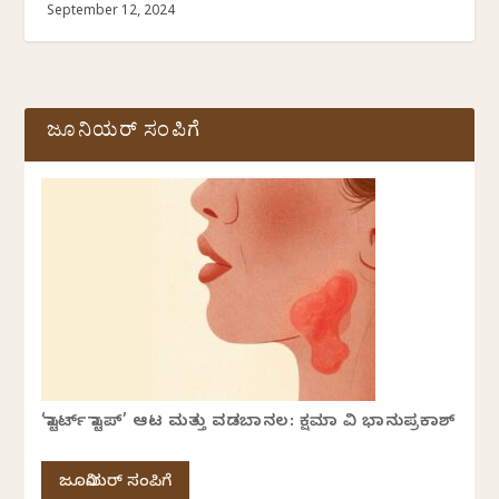
September 12, 2024
ಜೂನಿಯರ್ ಸಂಪಿಗೆ
‘ಸ್ಟಾರ್ಟ್ ಸ್ಟಾಪ್’ ಆಟ ಮತ್ತು ವಡಬಾನಲ: ಕ್ಷಮಾ ವಿ ಭಾನುಪ್ರಕಾಶ್
ಜೂನಿಯರ್ ಸಂಪಿಗೆ