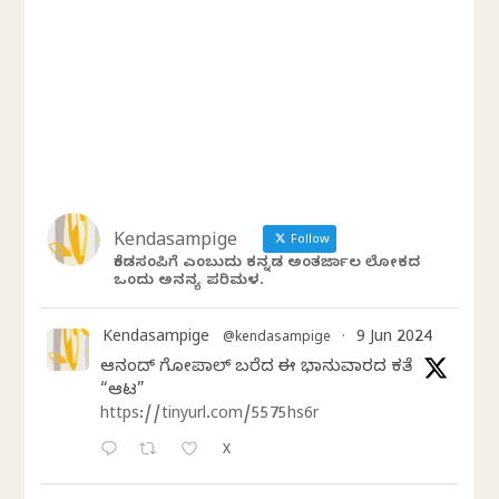
Kendasampige
Follow
ಕೆಂಡಸಂಪಿಗೆ ಎಂಬುದು ಕನ್ನಡ ಅಂತರ್ಜಾಲ ಲೋಕದ
ಒಂದು ಅನನ್ಯ ಪರಿಮಳ.
Kendasampige
9 Jun 2024
@kendasampige
·
ಆನಂದ್‌ ಗೋಪಾಲ್‌ ಬರೆದ ಈ ಭಾನುವಾರದ ಕತೆ
“ಆಟ”
https://tinyurl.com/5575hs6r
X