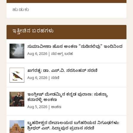
ಇತ್ತೀಚಿನ ಬರಹಗಳು
ಸುಮಾವೀಣಾ ಹೊಸ ಅಂಕಣ “ನುಡಿನಲಿವು” ಇಂದಿನಿಂದ
Aug 6, 2026
|
ದಿನದ ಅಗ್ರ ಬರಹ
ಖಗರತ್ನ: ಡಾ. ಎಸ್.ವಿ. ನರಸಿಂಹನ್‌‌ ಸರಣಿ
Aug 6, 2026
|
ಸರಣಿ
ಇಂಗ್ಲೀಷ್ ಮೇಡಮ್ಮಿನ ಕನ್ನಡ ಪುರಾಣ: ಸುಕನ್ಯಾ
ಕನಾರಳ್ಳಿ ಅಂಕಣ
Aug 5, 2026
|
ಅಂಕಣ
ಬೃಹದೀಶ್ವರ ದೇವಾಲಯದ ಬಗೆಹರಿಯದ ನಿಗೂಢಗಳು:
ಶ್ರೀಧರ್‌ ಎಸ್.‌ ಸಿದ್ದಾಪುರ ಪ್ರವಾಸ ಸರಣಿ