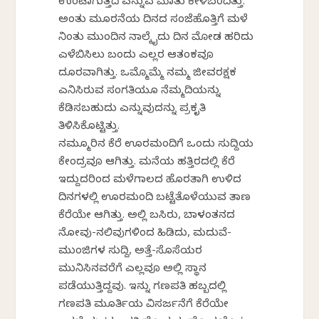
ಉಂಟಾಗುತ್ತದೆ ಎನ್ನುವ ಮಾತು ಕೇಳಿಬಂದಿತ್ತು.
ಅಂತು ಮೂರನೆಯ ದಿನದ ಸಂಜೆಹೊತ್ತಿಗೆ ಮಳೆ
ನಿಂತು ಮುಂದಿನ ನಾಲ್ಕೈದು ದಿನ ಮೋಡ ಹರಿದು
ಎಳೆಬಿಸಿಲು ಬಂದು ಎಲ್ಲರ ಆತಂಕವೂ
ದೂರವಾಗಿತ್ತು. ಒಮ್ಮೊಮ್ಮೆ ನಮ್ಮ ಜೀವರಕ್ಷಕ
ಎನಿಸಿರುವ ಸಂಗತಿಯೂ ನೆಮ್ಮದಿಯನ್ನು
ಕೆಡಿಸಬಹುದು ಎನ್ನುವುದನ್ನು ಪ್ರಕೃತಿ
ತಿಳಿಸಿಕೊಟ್ಟಿತ್ತು.
ನಮ್ಮೂರಿನ ಕೆರೆ ಊರಮಂದಿಗೆ ಒಂದು ಸುದ್ದಿಯ
ಕೇಂದ್ರವೂ ಆಗಿತ್ತು. ಮನೆಯ ಹತ್ತಿರದಲ್ಲಿ ಕೆರೆ
ಇದ್ದುದರಿಂದ ಮಳೆಗಾಲದ ಹೊರತಾಗಿ ಉಳಿದ
ದಿನಗಳಲ್ಲಿ ಊರಮಂದಿ ಬಟ್ಟೆತೊಳೆಯುವ ತಾಣ
ಕೆರೆಯೇ ಆಗಿತ್ತು. ಅಲ್ಲಿ ಬಸಿರು, ಬಾಳಂತನದ
ನೋವು-ನಲಿವುಗಳಿಂದ ಹಿಡಿದು, ಮದುವೆ-
ಮುಂಜಿಗಳ ಸುದ್ದಿ, ಅತ್ತೆ-ಸೊಸೆಯರ
ಮುನಿಸಿನವರೆಗೆ ಎಲ್ಲವೂ ಅಲ್ಲಿ ಸ್ಥಾನ
ಪಡೆಯುತ್ತಿದ್ದವು. ಇನ್ನು ಗಣಪತಿ ಹಬ್ಬದಲ್ಲಿ
ಗಣಪತಿ ಮೂರ್ತಿಯ ವಿಸರ್ಜನೆಗೆ ಕೆರೆಯೇ