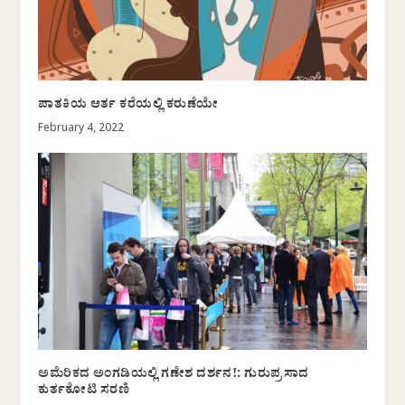
ಪಾತಕಿಯ ಆರ್ತ ಕರೆಯಲ್ಲಿ ಕರುಣೆಯೇ
February 4, 2022
ಅಮೆರಿಕದ ಅಂಗಡಿಯಲ್ಲಿ ಗಣೇಶ ದರ್ಶನ!: ಗುರುಪ್ರಸಾದ
ಕುರ್ತಕೋಟಿ ಸರಣಿ