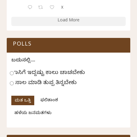
X
Load More
POLLS
ಬದುಕಿನಲ್ಲಿ....
ಹಾಸಿಗೆ ಇದ್ದಷ್ಟು ಕಾಲು ಚಾಚಬೇಕು
ಸಾಲ ಮಾಡಿ ತುಪ್ಪ ತಿನ್ನಬೇಕು
ಫಲಿತಾಂಶ
ಹಳೆಯ ಜನಮತಗಳು