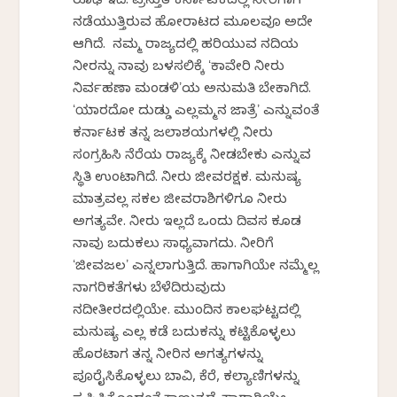
ರೂಢಿ ಇದೆ. ಪ್ರಸ್ತುತ ಕರ್ನಾಟಕದಲ್ಲಿ ನೀರಿಗಾಗಿ
ನಡೆಯುತ್ತಿರುವ ಹೋರಾಟದ ಮೂಲವೂ ಅದೇ
ಆಗಿದೆ. ನಮ್ಮ ರಾಜ್ಯದಲ್ಲಿ ಹರಿಯುವ ನದಿಯ
ನೀರನ್ನು ನಾವು ಬಳಸಲಿಕ್ಕೆ ʻಕಾವೇರಿ ನೀರು
ನಿರ್ವಹಣಾ ಮಂಡಳಿʼಯ ಅನುಮತಿ ಬೇಕಾಗಿದೆ.
ʻಯಾರದೋ ದುಡ್ಡು ಎಲ್ಲಮ್ಮನ ಜಾತ್ರೆʼ ಎನ್ನುವಂತೆ
ಕರ್ನಾಟಕ ತನ್ನ ಜಲಾಶಯಗಳಲ್ಲಿ ನೀರು
ಸಂಗ್ರಹಿಸಿ ನೆರೆಯ ರಾಜ್ಯಕ್ಕೆ ನೀಡಬೇಕು ಎನ್ನುವ
ಸ್ಥಿತಿ ಉಂಟಾಗಿದೆ. ನೀರು ಜೀವರಕ್ಷಕ. ಮನುಷ್ಯ
ಮಾತ್ರವಲ್ಲ ಸಕಲ ಜೀವರಾಶಿಗಳಿಗೂ ನೀರು
ಅಗತ್ಯವೇ. ನೀರು ಇಲ್ಲದೆ ಒಂದು ದಿವಸ ಕೂಡ
ನಾವು ಬದುಕಲು ಸಾಧ್ಯವಾಗದು. ನೀರಿಗೆ
ʻಜೀವಜಲʼ ಎನ್ನಲಾಗುತ್ತಿದೆ. ಹಾಗಾಗಿಯೇ ನಮ್ಮೆಲ್ಲ
ನಾಗರಿಕತೆಗಳು ಬೆಳೆದಿರುವುದು
ನದೀತೀರದಲ್ಲಿಯೇ. ಮುಂದಿನ ಕಾಲಘಟ್ಟದಲ್ಲಿ
ಮನುಷ್ಯ ಎಲ್ಲ ಕಡೆ ಬದುಕನ್ನು ಕಟ್ಟಿಕೊಳ್ಳಲು
ಹೊರಟಾಗ ತನ್ನ ನೀರಿನ ಅಗತ್ಯಗಳನ್ನು
ಪೂರೈಸಿಕೊಳ್ಳಲು ಬಾವಿ, ಕೆರೆ, ಕಲ್ಯಾಣಿಗಳನ್ನು