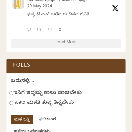
Kendasampige
@kendasampige
·
29 May 2024
ಭವ್ಯ ಟಿ.ಎಸ್. ಬರೆದ ಈ ದಿನದ ಕವಿತೆ
X
Load More
POLLS
ಬದುಕಿನಲ್ಲಿ....
ಹಾಸಿಗೆ ಇದ್ದಷ್ಟು ಕಾಲು ಚಾಚಬೇಕು
ಸಾಲ ಮಾಡಿ ತುಪ್ಪ ತಿನ್ನಬೇಕು
ಫಲಿತಾಂಶ