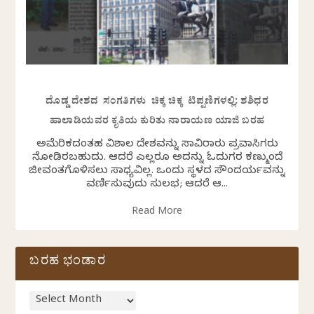
ದೊಡ್ಡ ದೇಶದ ಸಂಗತಿಗಳು ಚಿಕ್ಕ ಚಿಕ್ಕ ಟಿಪ್ಪಣಿಗಳಲ್ಲಿ: ಶಶಿಧರ
ಹಾಲಾಡಿಯವರ ಕೃತಿಯ ಕುರಿತು ನಾರಾಯಣ ಯಾಜಿ ಬರಹ
ಅಮೆರಿಕದಂತಹ ವಿಶಾಲ ದೇಶವನ್ನು ಸಾವಿರಾರು ಪ್ರವಾಸಿಗರು
ನೋಡಿರಬಹುದು. ಆದರೆ ಎಲ್ಲರೂ ಅದನ್ನು ಓದುಗರ ಕಣ್ಮುಂದೆ
ಜೀವಂತಗೊಳಿಸಲು ಸಾಧ್ಯವಿಲ್ಲ. ಒಂದು ಸ್ಥಳದ ಸೌಂದರ್ಯವನ್ನು
ವರ್ಣಿಸುವುದು ಸುಲಭ; ಆದರೆ ಆ...
Read More
ಬರಹ ಭಂಡಾರ