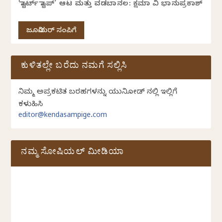
‘ಸ್ಟಾರ್ಟ್ ಸ್ಟಾಪ್’ ಆಟ ಮತ್ತು ವಡಬಾನಲ: ಕ್ಷಮಾ ವಿ ಭಾನುಪ್ರಕಾಶ್
ಜೂನಿಯರ್ ಸಂಪಿಗೆ
ಕುಳಿತಲ್ಲೇ ಬರೆದು ನಮಗೆ ಸಲ್ಲಿಸಿ
ನಿಮ್ಮ ಅಪ್ರಕಟಿತ ಬರಹಗಳನ್ನು ಯುನಿಕೋಡ್ ನಲ್ಲಿ ಇಲ್ಲಿಗೆ
ಕಳುಹಿಸಿ
editor@kendasampige.com
ನಮ್ಮ ಸೋಷಿಯಲ್‌ ಮೀಡಿಯಾ