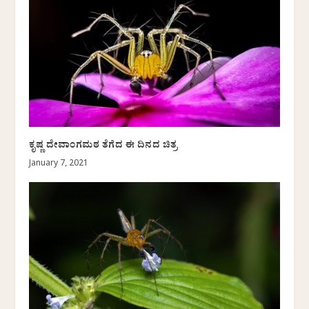
ಕೃಷ್ಣ ದೇವಾಂಗಮಠ ತೆಗೆದ ಈ ದಿನದ ಚಿತ್ರ
January 7, 2021