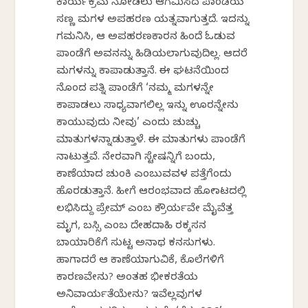
ಕಾರ್ಯಕ್ರಮ ನೋಡಲು ಆಗಮಿಸಿದ ಪಾಂಡೆಯ
ಸಣ್ಣ ಮಗಳ ಅಪಹರಣ ಯತ್ನವಾಗುತ್ತದೆ. ಇದನ್ನು
ಗಮನಿಸಿ, ಆ ಅಪಹರಣಕಾರನ ಹಿಂದೆ ಓಡುವ
ಪಾಂಡೆಗೆ ಅವನನ್ನು ಹಿಡಿಯಲಾಗುವುದಿಲ್ಲ. ಆದರೆ
ಮಗಳನ್ನು ಕಾಪಾಡುತ್ತಾನೆ. ಈ ಘಟನೆಯಿಂದ
ನೊಂದ ಪತ್ನಿ ಪಾಂಡೆಗೆ ‘ನಮ್ಮ ಮಗಳನ್ನೇ
ಕಾಪಾಡಲು ಸಾಧ್ಯವಾಗಲಿಲ್ಲ ಇನ್ನು ಊರನ್ನೇನು
ಕಾಯುವುದು ನೀವು’ ಎಂದು ಚುಚ್ಚು
ಮಾತುಗಳನ್ನಾಡುತ್ತಾಳೆ. ಈ ಮಾತುಗಳು ಪಾಂಡೆಗೆ
ನಾಟುತ್ತವೆ. ನೇರವಾಗಿ ಸ್ಟೇಷನ್ನಿಗೆ ಬಂದು,
ಕಾಣೆಯಾದ ಚುಂಕಿ ಎಂಬುವವಳ ಪತ್ತೆಗೆಂದು
ಹೊರಡುತ್ತಾನೆ. ಹೀಗೆ ಆರಂಭವಾದ ಹೋರಾಟದಲ್ಲಿ
ಲಭಿಸಿದ್ದು ಪ್ರೇಮ್ ಎಂಬ ಕ್ರೌರ್ಯವೇ ಮೈವೆತ್ತ
ಮೃಗ, ಬಸ್ಸಿ ಎಂಬ ದೇಹದಾಹಿ ರಕ್ಕಸನ
ಬಾಯಾರಿಕೆಗೆ ಸುಟ್ಟ ಅನಾಥ ಕನಸುಗಳು.
ಹಾಗಾದರೆ ಆ ಕಾಣೆಯಾಗುವಿಕೆ, ಕೊಲೆಗಳಿಗೆ
ಕಾರಣವೇನು? ಅಂತಹ ಭೀಕರತೆಯ
ಅನಿವಾರ್ಯತೆಯೇನು? ಇವೆಲ್ಲವುಗಳ