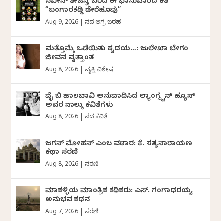
ನವೀನ್‌ ತೇಜಸ್ವಿ ಬರೆದ ಈ ಭಾನುವಾರದ ಕತೆ
“ಬಂಗಾರಕಡ್ಡಿ ಡೇರೆಹೂವು”
Aug 9, 2026
|
ದಿನದ ಅಗ್ರ ಬರಹ
ಮತ್ತೊಮ್ಮೆ ಒಡೆಯಿತು ಹೃದಯ…: ಜುಲೇಖಾ ಬೇಗಂ
ಜೀವನ ವೃತ್ತಾಂತ
Aug 8, 2026
|
ವ್ಯಕ್ತಿ ವಿಶೇಷ
ವೈ ಬಿ ಹಾಲಬಾವಿ ಅನುವಾದಿಸಿದ ಲ್ಯಾಂಗ್ಸ್ಟನ್ ಹ್ಯೂಸ್
ಅವರ ನಾಲ್ಕು ಕವಿತೆಗಳು
Aug 8, 2026
|
ದಿನದ ಕವಿತೆ
ಜಗನ್‌ ಮೋಹನ್‌ ಎಂಬ ವಠಾರ: ಕೆ. ಸತ್ಯನಾರಾಯಣ
ಕಥಾ ಸರಣಿ
Aug 8, 2026
|
ಸರಣಿ
ಮಾಕಳ್ಳಿಯ ಮಾಂತ್ರಿಕ ಕಥಿಕರು: ಎಸ್. ಗಂಗಾಧರಯ್ಯ
ಅನುಭವ ಕಥನ
Aug 7, 2026
|
ಸರಣಿ