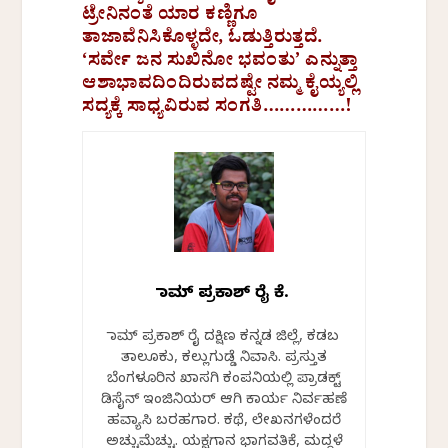
ಟ್ರೇನಿನಂತೆ ಯಾರ ಕಣ್ಣಿಗೂ
ತಾಜಾವೆನಿಸಿಕೊಳ್ಳದೇ, ಓಡುತ್ತಿರುತ್ತದೆ.
‘ಸರ್ವೇ ಜನ ಸುಖಿನೋ ಭವಂತು’ ಎನ್ನುತ್ತಾ
ಆಶಾಭಾವದಿಂದಿರುವದಷ್ಟೇ ನಮ್ಮ ಕೈಯ್ಯಲ್ಲಿ
ಸದ್ಯಕ್ಕೆ ಸಾಧ್ಯವಿರುವ ಸಂಗತಿ……………!
ರಾಮ್ ಪ್ರಕಾಶ್ ರೈ ಕೆ.
ರಾಮ್ ಪ್ರಕಾಶ್ ರೈ ದಕ್ಷಿಣ ಕನ್ನಡ ಜಿಲ್ಲೆ, ಕಡಬ
ತಾಲೂಕು, ಕಲ್ಲುಗುಡ್ಡೆ ನಿವಾಸಿ. ಪ್ರಸ್ತುತ
ಬೆಂಗಳೂರಿನ ಖಾಸಗಿ ಕಂಪನಿಯಲ್ಲಿ ಪ್ರಾಡಕ್ಟ್
ಡಿಸೈನ್ ಇಂಜಿನಿಯರ್ ಆಗಿ ಕಾರ್ಯ ನಿರ್ವಹಣೆ
ಹವ್ಯಾಸಿ ಬರಹಗಾರ. ಕಥೆ, ಲೇಖನಗಳೆಂದರೆ
ಅಚ್ಚುಮೆಚ್ಚು. ಯಕ್ಷಗಾನ ಭಾಗವತಿಕೆ, ಮದ್ದಳೆ