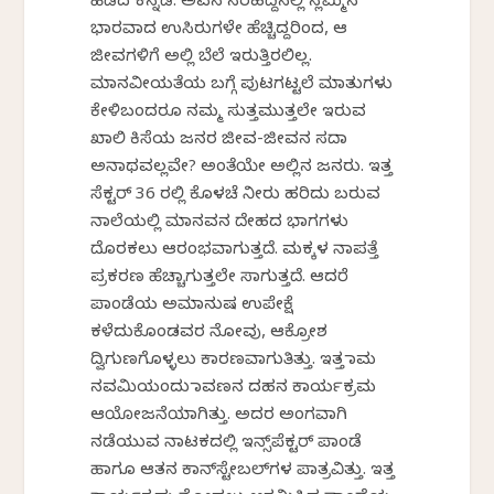
ಹಿಡಿದ ಕನ್ನಡಿ. ಅವನ ಸರಹದ್ದಿನಲ್ಲಿ ಸ್ಲಮ್ಮಿನ
ಭಾರವಾದ ಉಸಿರುಗಳೇ ಹೆಚ್ಚಿದ್ದರಿಂದ, ಆ
ಜೀವಗಳಿಗೆ ಅಲ್ಲಿ ಬೆಲೆ ಇರುತ್ತಿರಲಿಲ್ಲ.
ಮಾನವೀಯತೆಯ ಬಗ್ಗೆ ಪುಟಗಟ್ಟಲೆ ಮಾತುಗಳು
ಕೇಳಿಬಂದರೂ ನಮ್ಮ ಸುತ್ತಮುತ್ತಲೇ ಇರುವ
ಖಾಲಿ ಕಿಸೆಯ ಜನರ ಜೀವ-ಜೀವನ ಸದಾ
ಅನಾಥವಲ್ಲವೇ? ಅಂತೆಯೇ ಅಲ್ಲಿನ ಜನರು. ಇತ್ತ
ಸೆಕ್ಟರ್ 36 ರಲ್ಲಿ ಕೊಳಚೆ ನೀರು ಹರಿದು ಬರುವ
ನಾಲೆಯಲ್ಲಿ ಮಾನವನ ದೇಹದ ಭಾಗಗಳು
ದೊರಕಲು ಆರಂಭವಾಗುತ್ತದೆ. ಮಕ್ಕಳ ನಾಪತ್ತೆ
ಪ್ರಕರಣ ಹೆಚ್ಚಾಗುತ್ತಲೇ ಸಾಗುತ್ತದೆ. ಆದರೆ
ಪಾಂಡೆಯ ಅಮಾನುಷ ಉಪೇಕ್ಷೆ
ಕಳೆದುಕೊಂಡವರ ನೋವು, ಆಕ್ರೋಶ
ದ್ವಿಗುಣಗೊಳ್ಳಲು ಕಾರಣವಾಗುತಿತ್ತು. ಇತ್ತ ರಾಮ
ನವಮಿಯಂದು ರಾವಣನ ದಹನ ಕಾರ್ಯಕ್ರಮ
ಆಯೋಜನೆಯಾಗಿತ್ತು. ಅದರ ಅಂಗವಾಗಿ
ನಡೆಯುವ ನಾಟಕದಲ್ಲಿ ಇನ್ಸ್‌ಪೆಕ್ಟರ್ ಪಾಂಡೆ
ಹಾಗೂ ಆತನ ಕಾನ್‌ಸ್ಟೇಬಲ್‌ಗಳ ಪಾತ್ರವಿತ್ತು. ಇತ್ತ