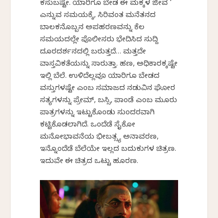
ಕಸುಬಷ್ಟೇ. ಯಾರಿಗೂ ಬೇಡ ಈ ಮಕ್ಕಳ ಜೀವ ‘
ಎನ್ನುವ ಸಮಯಕ್ಕೆ, ಸಿರಿವಂತ ಮನೆತನದ
ಬಾಲಕನೊಬ್ಬನ ಅಪಹರಣವನ್ನು ಕೆಲ
ಸಮಯದಲ್ಲೇ ಪೊಲೀಸರು ಭೇದಿಸಿದ ಸುದ್ದಿ
ದೂರದರ್ಶನದಲ್ಲಿ ಬರುತ್ತದೆ… ಮತ್ತದೇ
ವಾಸ್ತವಿಕತೆಯನ್ನು ಸಾರುತ್ತಾ. ಹಣ, ಅಧಿಕಾರಕ್ಕಷ್ಟೇ
ಇಲ್ಲಿ ಬೆಲೆ. ಉಳಿದೆಲ್ಲವೂ ಯಾರಿಗೂ ಬೇಡದ
ವಸ್ತುಗಳಷ್ಟೇ ಎಂಬ ಸಮಾಜದ ನಡುವಿನ ಘೋರ
ಸತ್ಯಗಳನ್ನು ಪ್ರೇಮ್, ಬಸ್ಸಿ, ಪಾಂಡೆ ಎಂಬ ಮೂರು
ಪಾತ್ರಗಳನ್ನು ಇಟ್ಟುಕೊಂಡು ಸುಂದರವಾಗಿ
ಕಟ್ಟಿಕೊಡಲಾಗಿದೆ. ಒಂದೆಡೆ ಸೈಕೋ
ಮನೋಭಾವನೆಯ ಭೀಬತ್ಸ್ಯ ಅನಾವರಣ,
ಇನ್ನೊಂದೆಡೆ ಬೆಲೆಯೇ ಇಲ್ಲದ ಬದುಕುಗಳ ಚಿತ್ರಣ.
ಇದುವೇ ಈ ಚಿತ್ರದ ಒಟ್ಟು ಹೂರಣ.