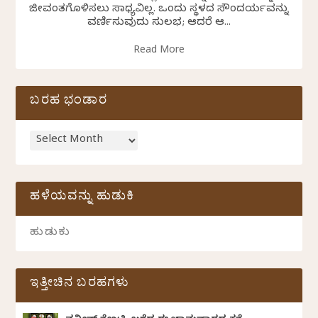
ಜೀವಂತಗೊಳಿಸಲು ಸಾಧ್ಯವಿಲ್ಲ. ಒಂದು ಸ್ಥಳದ ಸೌಂದರ್ಯವನ್ನು
ವರ್ಣಿಸುವುದು ಸುಲಭ; ಆದರೆ ಆ...
Read More
ಬರಹ ಭಂಡಾರ
ಹಳೆಯವನ್ನು ಹುಡುಕಿ
ಇತ್ತೀಚಿನ ಬರಹಗಳು