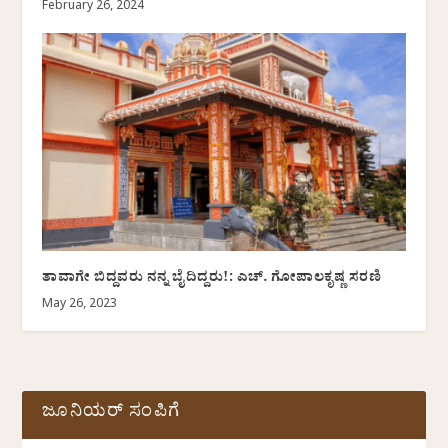
February 26, 2024
ತಾವಾಗೇ ಬಿದ್ದವರು ನನ್ನ ಬೈದಿದ್ದರು!: ಎಚ್. ಗೋಪಾಲಕೃಷ್ಣ ಸರಣಿ
May 26, 2023
ಜೂನಿಯರ್ ಸಂಪಿಗೆ