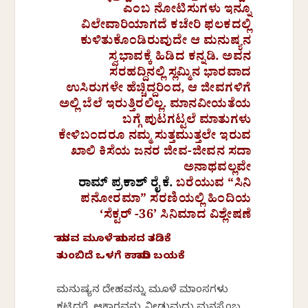
ಎಂಬ ನೋಟಿಸುಗಳು ಇನ್ನೂ
ವಿಲೇವಾರಿಯಾಗದೆ ಕಚೇರಿ ಫಲಕದಲ್ಲಿ
ಕುಳಿತುಕೊಂಡಿರುವುದೇ ಆ ಮನುಷ್ಯನ
ಸ್ವಭಾವಕ್ಕೆ ಹಿಡಿದ ಕನ್ನಡಿ. ಅವನ
ಸರಹದ್ದಿನಲ್ಲಿ ಸ್ಲಮ್ಮಿನ ಭಾರವಾದ
ಉಸಿರುಗಳೇ ಹೆಚ್ಚಿದ್ದರಿಂದ, ಆ ಜೀವಗಳಿಗೆ
ಅಲ್ಲಿ ಬೆಲೆ ಇರುತ್ತಿರಲಿಲ್ಲ. ಮಾನವೀಯತೆಯ
ಬಗ್ಗೆ ಪುಟಗಟ್ಟಲೆ ಮಾತುಗಳು
ಕೇಳಿಬಂದರೂ ನಮ್ಮ ಸುತ್ತಮುತ್ತಲೇ ಇರುವ
ಖಾಲಿ ಕಿಸೆಯ ಜನರ ಜೀವ-ಜೀವನ ಸದಾ
ಅನಾಥವಲ್ಲವೇ
ರಾಮ್ ಪ್ರಕಾಶ್ ರೈ ಕೆ.
ಬರೆಯುವ “ಸಿನಿ
ಪನೋರಮಾ” ಸರಣಿಯಲ್ಲಿ ಹಿಂದಿಯ
‘ಸೆಕ್ಟರ್ -36’ ಸಿನಿಮಾದ ವಿಶ್ಲೇಷಣೆ
ಮಾನವ ಮೂಳೆ ಮಾಂಸದ ತಡಿಕೆ
ತುಂಬಿದೆ ಒಳಗೆ ಕಾಮಾದಿ ಬಯಕೆ
ಮನುಷ್ಯನ ದೇಹವನ್ನು ಮೂಳೆ ಮಾಂಸಗಳು