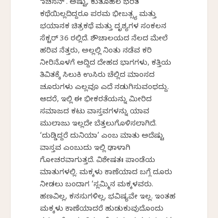
‘ರಾಚಸನ್’. ಅಷ್ಟು, ಕುತೂಹಲ ಭರಿತ
ಕಥೆಯಿಲ್ಲದಿದ್ದರೂ ಪರಮ ಭೀಬತ್ಸ್ಯ ಮತ್ತು
ಭಯಾನಕ ಚಿತ್ರಕಥೆ ಮತ್ತು ದೃಶ್ಯಗಳ ಸಂಕಲನ
ಸೆಕ್ಟರ್ 36 ರಲ್ಲಿದೆ. ಶೌಚಾಲಯದ ನೆಲದ ಮೇಲೆ
ಹರಿವ ನೆತ್ತರು, ಅಲ್ಲಲ್ಲಿ ನಿಂತು ನಡೆವ ಕರಿ
ನೀರಿನೊಳಗೆ ಅದ್ದಿದ ದೇಹದ ಭಾಗಗಳು, ಕತ್ತಿಯ
ತಿವಿತಕ್ಕೆ ಸಿಲುಕಿ ಉಸಿರು ಚೆಲ್ಲಿದ ಮಾಂಸದ
ಚೂರುಗಳು ಎಲ್ಲವೂ ಎದೆ ನಡುಗಿಸುವಂಥದ್ದು.
ಆದರೆ, ಇಲ್ಲಿ ಈ ಭೀಕರತೆಯನ್ನು ಮೀರಿದ
ಸಮಾಜದ ಕಟು ವಾಸ್ತವಗಳನ್ನು ಯಾವ
ಮುಲಾಜು ಇಲ್ಲದೇ ಬೆತ್ತಲುಗೊಳಿಸಲಾಗಿದೆ.
‘ದುಡ್ಡಿದ್ದರೆ ದುನಿಯಾ’ ಎಂಬ ಮಾತು ಅದೆಷ್ಟು
ವಾಸ್ತವ ಎಂಬುದು ಇಲ್ಲಿ ಢಾಳಾಗಿ
ಗೋಚರವಾಗುತ್ತದೆ. ವಿಶೇಷತಃ ಪಾಂಡೆಯ
ಮಾತುಗಳಲ್ಲಿ. ಮಕ್ಕಳು ಕಾಣೆಯಾದ ಬಗ್ಗೆ ದೂರು
ನೀಡಲು ಬಂದಾಗ ‘ಸ್ಲಮ್ಮಿನ ಮಕ್ಕಳವರು.
ಹಣವಿಲ್ಲ, ಕನಸುಗಳಿಲ್ಲ, ಭವಿಷ್ಯವೇ ಇಲ್ಲ. ಇಂತಹ
ಮಕ್ಕಳು ಕಾಣೆಯಾದರೆ ಹುಡುಕುವುದೊಂದು