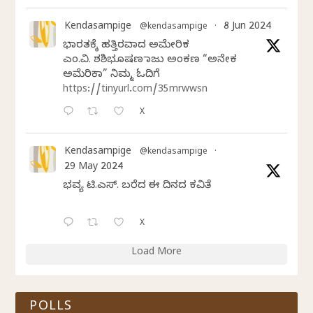
Kendasampige
8 Jun 2024
@kendasampige
·
ಭಾರತಕ್ಕೆ ಹತ್ತಿರವಾದ ಅಮೇರಿಕ
ಎಂ.ವಿ. ಶಶಿಭೂಷಣ ರಾಜು ಅಂಕಣ “ಅನೇಕ
ಅಮೆರಿಕಾ” ನಿಮ್ಮ ಓದಿಗೆ
https://tinyurl.com/35mrwwsn
X
Kendasampige
@kendasampige
·
29 May 2024
ಭವ್ಯ ಟಿ.ಎಸ್. ಬರೆದ ಈ ದಿನದ ಕವಿತೆ
X
Load More
POLLS