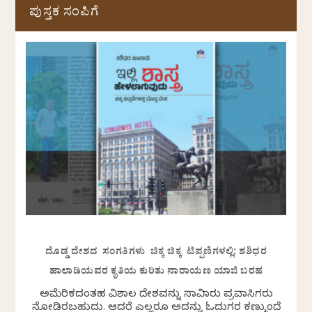
ಪುಸ್ತಕ ಸಂಪಿಗೆ
ದೊಡ್ಡ ದೇಶದ ಸಂಗತಿಗಳು ಚಿಕ್ಕ ಚಿಕ್ಕ ಟಿಪ್ಪಣಿಗಳಲ್ಲಿ: ಶಶಿಧರ
ಹಾಲಾಡಿಯವರ ಕೃತಿಯ ಕುರಿತು ನಾರಾಯಣ ಯಾಜಿ ಬರಹ
ಅಮೆರಿಕದಂತಹ ವಿಶಾಲ ದೇಶವನ್ನು ಸಾವಿರಾರು ಪ್ರವಾಸಿಗರು
ನೋಡಿರಬಹುದು. ಆದರೆ ಎಲ್ಲರೂ ಅದನ್ನು ಓದುಗರ ಕಣ್ಮುಂದೆ