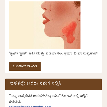
‘ಸ್ಟಾರ್ಟ್ ಸ್ಟಾಪ್’ ಆಟ ಮತ್ತು ವಡಬಾನಲ: ಕ್ಷಮಾ ವಿ ಭಾನುಪ್ರಕಾಶ್
ಜೂನಿಯರ್ ಸಂಪಿಗೆ
ಕುಳಿತಲ್ಲೇ ಬರೆದು ನಮಗೆ ಸಲ್ಲಿಸಿ
ನಿಮ್ಮ ಅಪ್ರಕಟಿತ ಬರಹಗಳನ್ನು ಯುನಿಕೋಡ್ ನಲ್ಲಿ ಇಲ್ಲಿಗೆ
ಕಳುಹಿಸಿ