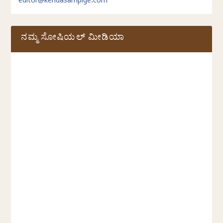
editor@kendasampige.com
ನಮ್ಮ ಸೋಷಿಯಲ್‌ ಮೀಡಿಯಾ