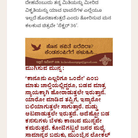
ದೇಹವೆಂಬುದು ತನ್ನ ಮಿತಿಯನ್ನು ಮೀರಿದ
ವಿಕೃತಿಯನ್ನು ಯಾವ ಭಾವನೆಗಳ ಎಲ್ಲೆಯೂ
ಇಲ್ಲದೆ ಹೊರಹಾಕುತ್ತದೆ ಎಂದು ತೋರಿಸುವ ಮನ
ಕಲಕುವ ಚಿತ್ರವೇ ‘ಸೆಕ್ಟರ್ 36’.
ಮುಗಿಸುವ ಮುನ್ನ :
‘ಕಾನೂನು ಎಲ್ಲರಿಗೂ ಒಂದೇ’ ಎಂಬ
ಮಾತು ಚಾಲ್ತಿಯಲ್ಲಿದ್ದರೂ, ಬಡವ ಮಾತ್ರ
ನ್ಯಾಯಕ್ಕಾಗಿ ಹೋರಾಡುತ್ತಲೇ ಇರುತ್ತಾನೆ.
ಯಾರೋ ಮಾಡಿದ ತಪ್ಪಿಗೆ, ಇನ್ಯಾರೋ
ಬಲಿಯಾಗುತ್ತಲೇ ಸಾಗುತ್ತಾರೆ. ದುಡ್ಡು
ಆಟವಾಡುತ್ತಲೇ ಇರುತ್ತದೆ. ಅದೆಷ್ಟೋ ಬಡ
ಕನಸುಗಳು ಬೆಳಕು ಕಾಣುವ ಮುನ್ನವೇ
ಕಮರುತ್ತದೆ. ಕೋಟಿಗಟ್ಟಲೆ ಜನರ ಮಧ್ಯೆ
ಸಾಮಾನ್ಯರ ಬದುಕು, ಮುಂಬೈನ ಲೋಕಲ್