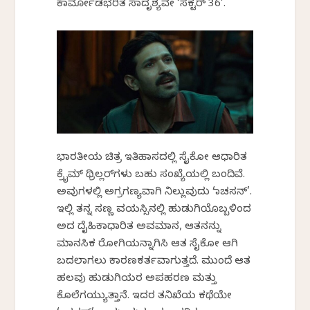
ಕಾರ್ಮೋಡಭರಿತ ಸಾದೃಶ್ಯವೇ ‘ಸೆಕ್ಟರ್ 36’.
ಭಾರತೀಯ ಚಿತ್ರ ಇತಿಹಾಸದಲ್ಲಿ ಸೈಕೋ ಆಧಾರಿತ
ಕ್ರೈಮ್ ಥ್ರಿಲ್ಲರ್‌ಗಳು ಬಹು ಸಂಖ್ಯೆಯಲ್ಲಿ ಬಂದಿವೆ.
ಅವುಗಳಲ್ಲಿ ಅಗ್ರಗಣ್ಯವಾಗಿ ನಿಲ್ಲುವುದು ‘ರಾಚಸನ್’.
ಇಲ್ಲಿ ತನ್ನ ಸಣ್ಣ ವಯಸ್ಸಿನಲ್ಲಿ ಹುಡುಗಿಯೊಬ್ಬಳಿಂದ
ಅದ ದೈಹಿಕಾಧಾರಿತ ಅವಮಾನ, ಆತನನ್ನು
ಮಾನಸಿಕ ರೋಗಿಯನ್ನಾಗಿಸಿ ಆತ ಸೈಕೋ ಆಗಿ
ಬದಲಾಗಲು ಕಾರಣಕರ್ತವಾಗುತ್ತದೆ. ಮುಂದೆ ಆತ
ಹಲವು ಹುಡುಗಿಯರ ಅಪಹರಣ ಮತ್ತು
ಕೊಲೆಗಯ್ಯುತ್ತಾನೆ. ಇದರ ತನಿಖೆಯ ಕಥೆಯೇ