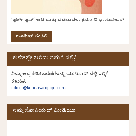
‘ಸ್ಟಾರ್ಟ್ ಸ್ಟಾಪ್’ ಆಟ ಮತ್ತು ವಡಬಾನಲ: ಕ್ಷಮಾ ವಿ ಭಾನುಪ್ರಕಾಶ್
ಜೂನಿಯರ್ ಸಂಪಿಗೆ
ಕುಳಿತಲ್ಲೇ ಬರೆದು ನಮಗೆ ಸಲ್ಲಿಸಿ
ನಿಮ್ಮ ಅಪ್ರಕಟಿತ ಬರಹಗಳನ್ನು ಯುನಿಕೋಡ್ ನಲ್ಲಿ ಇಲ್ಲಿಗೆ
ಕಳುಹಿಸಿ
editor@kendasampige.com
ನಮ್ಮ ಸೋಷಿಯಲ್‌ ಮೀಡಿಯಾ