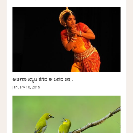
ಅರ್ಚನಾ ಖ್ಯಾಡಿ ತೆಗೆದ ಈ ದಿನದ ಚಿತ್ರ.
January 10, 2019