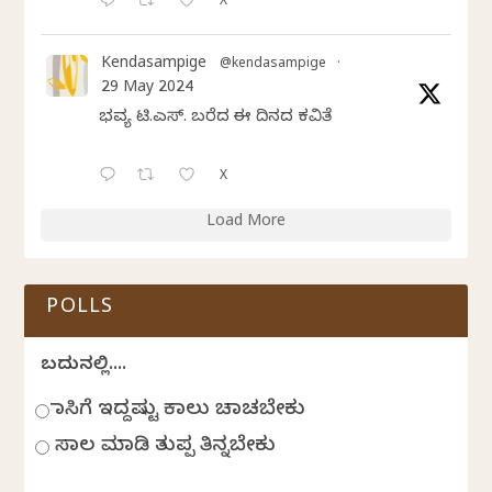
X
Kendasampige
@kendasampige
·
29 May 2024
ಭವ್ಯ ಟಿ.ಎಸ್. ಬರೆದ ಈ ದಿನದ ಕವಿತೆ
X
Load More
POLLS
ಬದುಕಿನಲ್ಲಿ....
ಹಾಸಿಗೆ ಇದ್ದಷ್ಟು ಕಾಲು ಚಾಚಬೇಕು
ಸಾಲ ಮಾಡಿ ತುಪ್ಪ ತಿನ್ನಬೇಕು