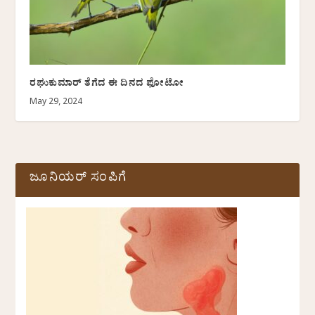
ರಘುಕುಮಾರ್ ತೆಗೆದ ಈ ದಿನದ ಫೋಟೋ
May 29, 2024
ಜೂನಿಯರ್ ಸಂಪಿಗೆ