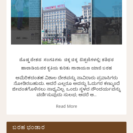
ದೊಡ್ಡ ದೇಶದ ಸಂಗತಿಗಳು ಚಿಕ್ಕ ಚಿಕ್ಕ ಟಿಪ್ಪಣಿಗಳಲ್ಲಿ: ಶಶಿಧರ
ಹಾಲಾಡಿಯವರ ಕೃತಿಯ ಕುರಿತು ನಾರಾಯಣ ಯಾಜಿ ಬರಹ
ಅಮೆರಿಕದಂತಹ ವಿಶಾಲ ದೇಶವನ್ನು ಸಾವಿರಾರು ಪ್ರವಾಸಿಗರು
ನೋಡಿರಬಹುದು. ಆದರೆ ಎಲ್ಲರೂ ಅದನ್ನು ಓದುಗರ ಕಣ್ಮುಂದೆ
ಜೀವಂತಗೊಳಿಸಲು ಸಾಧ್ಯವಿಲ್ಲ. ಒಂದು ಸ್ಥಳದ ಸೌಂದರ್ಯವನ್ನು
ವರ್ಣಿಸುವುದು ಸುಲಭ; ಆದರೆ ಆ...
Read More
ಬರಹ ಭಂಡಾರ