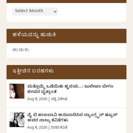
ಹಳೆಯವನ್ನು ಹುಡುಕಿ
ಇತ್ತೀಚಿನ ಬರಹಗಳು
ಮತ್ತೊಮ್ಮೆ ಒಡೆಯಿತು ಹೃದಯ…: ಜುಲೇಖಾ ಬೇಗಂ
ಜೀವನ ವೃತ್ತಾಂತ
Aug 8, 2026
|
ವ್ಯಕ್ತಿ ವಿಶೇಷ
ವೈ ಬಿ ಹಾಲಬಾವಿ ಅನುವಾದಿಸಿದ ಲ್ಯಾಂಗ್ಸ್ಟನ್ ಹ್ಯೂಸ್
ಅವರ ನಾಲ್ಕು ಕವಿತೆಗಳು
Aug 8, 2026
|
ದಿನದ ಕವಿತೆ