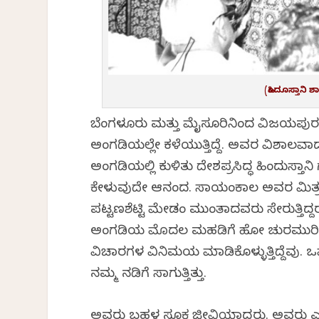
(ಹಿಂದೂಸ್ತಾನಿ
ಬೆಂಗಳೂರು ಮತ್ತು ಮೈಸೂರಿನಿಂದ ವಿಜಯಪುರಕ್
ಅಂಗಡಿಯಲ್ಲೇ ಕಳೆಯುತ್ತಿದ್ದೆ. ಅವರ ವಿಶಾಲವಾ
ಅಂಗಡಿಯಲ್ಲಿ ಕುಳಿತು ದೇಶಪ್ರಸಿದ್ಧ ಹಿಂದುಸ್
ಕೇಳುವುದೇ ಆನಂದ. ಸಾಯಂಕಾಲ ಅವರ ಮಿತ್ರವೃಂದ 
ಪಟ್ಟಣಶೆಟ್ಟಿ ಮೇಡಂ ಮುಂತಾದವರು ಸೇರುತ್ತಿದ್ದರ
ಅಂಗಡಿಯ ಮೊದಲ ಮಹಡಿಗೆ ಹೋಗಿ ಚುರಮುರಿ, ಸೇ
ವಿಚಾರಗಳ ವಿನಿಮಯ ಮಾಡಿಕೊಳ್ಳುತ್ತಿದ್ದೆವು. ಒ
ನಮ್ಮ ನಡಿಗೆ ಸಾಗುತ್ತಿತ್ತು.
ಅವರು ಬಹಳ ಸೂಕ್ಷ್ಮಜೀವಿಯಾಗಿದ್ದರು. ಅವರು ಎಂ