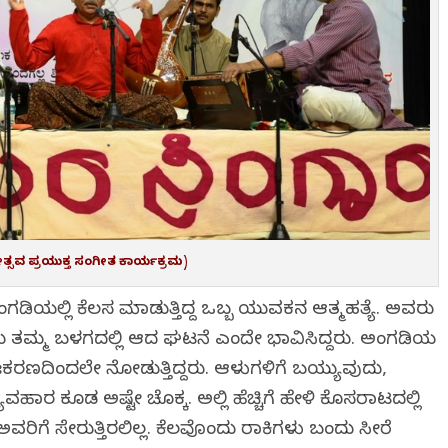
್ಸವ ಪ್ರಯುಕ್ತ ಸಂಗೀತ ಕಾರ್ಯಕ್ರಮ)
ಗಡಿಯಲ್ಲಿ ಕೆಲಸ ಮಾಡುತ್ತಿದ್ದ ಒಬ್ಬ ಯುವಕನ ಆತ್ಮಹತ್ಯೆ. ಅವರು
 ಅದು ತಮ್ಮ ಬಳಗದಲ್ಲಿ ಆದ ಘಟನೆ ಎಂದೇ ಭಾವಿಸಿದ್ದರು. ಅಂಗಡಿಯ
ರಣದಿಂದಲೇ ನೋಡುತ್ತಿದ್ದರು. ಆಳುಗಳಿಗೆ ಬಯ್ಯುವುದು,
ವಹಾರ ಕೂಡ ಅಷ್ಟೇ ಚೊಕ್ಕ. ಅಲ್ಲಿ ಹೆಚ್ಚಿಗೆ ಹೇಳಿ ಕೊಸರಾಟದಲ್ಲಿ
ವರಿಗೆ ಸೇರುತ್ತಿರಲಿಲ್ಲ. ಕೆಲವೊಂದು ಗಿರಾಕಿಗಳು ಬಂದು ಸೀರೆ