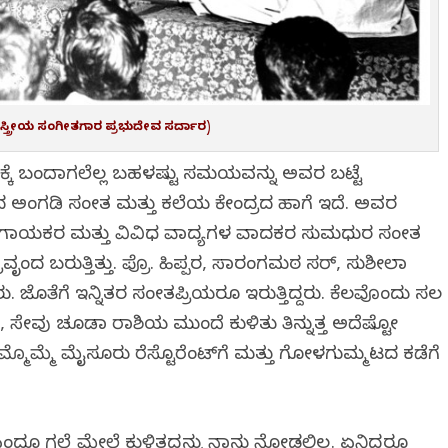
 ಶಾಸ್ತ್ರೀಯ ಸಂಗೀತಗಾರ ಪ್ರಭುದೇವ ಸರ್ದಾರ)
ಕೆ ಬಂದಾಗಲೆಲ್ಲ ಬಹಳಷ್ಟು ಸಮಯವನ್ನು ಅವರ ಬಟ್ಟೆ
ದ ಅಂಗಡಿ ಸಂಗೀತ ಮತ್ತು ಕಲೆಯ ಕೇಂದ್ರದ ಹಾಗೆ ಇದೆ. ಅವರ
ತಾನಿ ಗಾಯಕರ ಮತ್ತು ವಿವಿಧ ವಾದ್ಯಗಳ ವಾದಕರ ಸುಮಧುರ ಸಂಗೀತ
ಬರುತ್ತಿತ್ತು. ಪ್ರೊ. ಹಿಪ್ಪರಗಿ, ಸಾರಂಗಮಠ ಸರ್, ಸುಶೀಲಾ
ು. ಜೊತೆಗೆ ಇನ್ನಿತರ ಸಂಗೀತಪ್ರಿಯರೂ ಇರುತ್ತಿದ್ದರು. ಕೆಲವೊಂದು ಸಲ
ವು ಚೂಡಾ ರಾಶಿಯ ಮುಂದೆ ಕುಳಿತು ತಿನ್ನುತ್ತ ಅದೆಷ್ಟೋ
ಮ್ಮೊಮ್ಮೆ ಮೈಸೂರು ರೆಸ್ಟೊರೆಂಟ್‌ಗೆ ಮತ್ತು ಗೋಳಗುಮ್ಮಟದ ಕಡೆಗೆ
ದೂ ಗಲ್ಲೆ ಮೇಲೆ ಕುಳಿತದ್ದನ್ನು ನಾನು ನೋಡಲಿಲ್ಲ. ಏನಿದ್ದರೂ