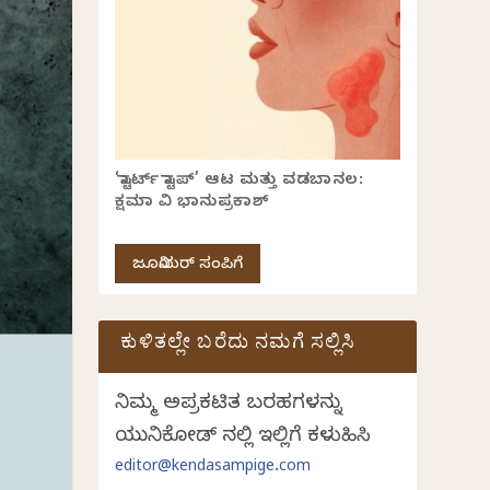
‘ಸ್ಟಾರ್ಟ್ ಸ್ಟಾಪ್’ ಆಟ ಮತ್ತು ವಡಬಾನಲ:
ಕ್ಷಮಾ ವಿ ಭಾನುಪ್ರಕಾಶ್
ಜೂನಿಯರ್ ಸಂಪಿಗೆ
ಕುಳಿತಲ್ಲೇ ಬರೆದು ನಮಗೆ ಸಲ್ಲಿಸಿ
ನಿಮ್ಮ ಅಪ್ರಕಟಿತ ಬರಹಗಳನ್ನು
ಯುನಿಕೋಡ್ ನಲ್ಲಿ ಇಲ್ಲಿಗೆ ಕಳುಹಿಸಿ
editor@kendasampige.com