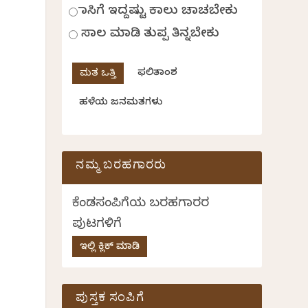
ಹಾಸಿಗೆ ಇದ್ದಷ್ಟು ಕಾಲು ಚಾಚಬೇಕು
ಸಾಲ ಮಾಡಿ ತುಪ್ಪ ತಿನ್ನಬೇಕು
ಫಲಿತಾಂಶ
ಹಳೆಯ ಜನಮತಗಳು
ನಮ್ಮ ಬರಹಗಾರರು
ಕೆಂಡಸಂಪಿಗೆಯ ಬರಹಗಾರರ
ಪುಟಗಳಿಗೆ
ಇಲ್ಲಿ ಕ್ಲಿಕ್ ಮಾಡಿ
ಪುಸ್ತಕ ಸಂಪಿಗೆ