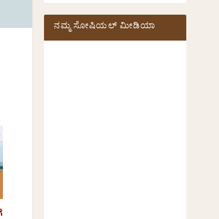
ನಮ್ಮ ಸೋಷಿಯಲ್‌ ಮೀಡಿಯಾ
ೆ