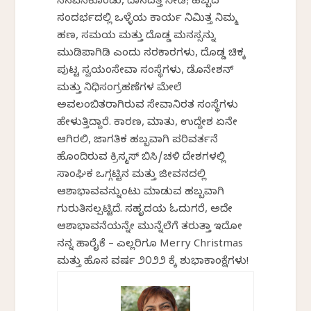
ನೆನಪಿಸಿಕೊಂಡು, ದಾನದತ್ತಿ ನೀಡಿ; ಹಬ್ಬದ
ಸಂದರ್ಭದಲ್ಲಿ ಒಳ್ಳೆಯ ಕಾರ್ಯ ನಿಮಿತ್ತ ನಿಮ್ಮ
ಹಣ, ಸಮಯ ಮತ್ತು ದೊಡ್ಡ ಮನಸ್ಸನ್ನು
ಮುಡಿಪಾಗಿಡಿ ಎಂದು ಸರಕಾರಗಳು, ದೊಡ್ಡ ಚಿಕ್ಕ
ಪುಟ್ಟ ಸ್ವಯಂಸೇವಾ ಸಂಸ್ಥೆಗಳು, ಡೊನೇಶನ್
ಮತ್ತು ನಿಧಿಸಂಗ್ರಹಣೆಗಳ ಮೇಲೆ
ಅವಲಂಬಿತರಾಗಿರುವ ಸೇವಾನಿರತ ಸಂಸ್ಥೆಗಳು
ಹೇಳುತ್ತಿದ್ದಾರೆ. ಕಾರಣ, ಮಾತು, ಉದ್ದೇಶ ಏನೇ
ಆಗಿರಲಿ, ಜಾಗತಿಕ ಹಬ್ಬವಾಗಿ ಪರಿವರ್ತನೆ
ಹೊಂದಿರುವ ಕ್ರಿಸ್ಮಸ್ ಬಿಸಿ/ಚಳಿ ದೇಶಗಳಲ್ಲಿ
ಸಾಂಘಿಕ ಒಗ್ಗಟ್ಟಿನ ಮತ್ತು ಜೀವನದಲ್ಲಿ
ಆಶಾಭಾವವನ್ನುಂಟು ಮಾಡುವ ಹಬ್ಬವಾಗಿ
ಗುರುತಿಸಲ್ಪಟ್ಟಿದೆ. ಸಹೃದಯ ಓದುಗರೆ, ಅದೇ
ಆಶಾಭಾವನೆಯನ್ನೇ ಮುನ್ನೆಲೆಗೆ ತರುತ್ತಾ ಇದೋ
ನನ್ನ ಹಾರೈಕೆ – ಎಲ್ಲರಿಗೂ Merry Christmas
ಮತ್ತು ಹೊಸ ವರ್ಷ ೨೦೨೨ ಕ್ಕೆ ಶುಭಾಕಾಂಕ್ಷೆಗಳು!