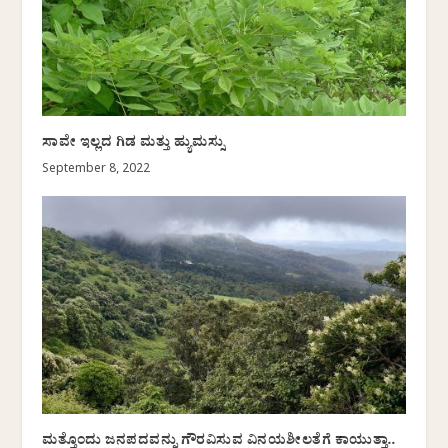
ಸಾವೇ ಇಲ್ಲದ ಗಿಡ ಮತ್ತು ಹ್ಯುಮಸ್ಸು
September 8, 2022
ಮತ್ತೊಂದು ಜನಪದವನ್ನು ಗೌರವಿಸುವ ವಿನಯಶೀಲತೆಗೆ ಕಾಯುತ್ತಾ..