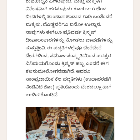
ಶುಭಹಾರೈಕೆ ಹೇಳುವುದು, ಮತ್ತು ಮಕ್ಕಳಿಗೆ
ವಿಶೇಷವಾಗಿ ಹರಸುವುದು ಕೂಡ ಬಲು ಚೆಂದ.
ಬೀದಿಗಳಲ್ಲಿ ಸಾಂಟಾನ ಹಾಡುವ ಗಾಡಿ ಬಂತೆಂದರೆ
ಮಕ್ಕಳು, ದೊಡ್ಡವರಿಗೂ ಏನೋ ಉಲ್ಲಾಸ.
ನಾವುಗಳು ಈಗಲೂ ಪ್ರತಿವರ್ಷ ಕ್ರಿಸ್ಮಸ್
ದೀಪಾಲಂಕಾರಗಳನ್ನು ನೋಡಲು ಬಡಾವಣೆಗಳನ್ನು
ಸುತ್ತುತ್ತೀವಿ. ಈ ಪದ್ಧತಿಗಳಲ್ಲೆವೂ ಬೇರೆಬೇರೆ
ದೇಶಗಳಿಂದ, ಸಮಾಜ-ಸಂಸ್ಕೃತಿಯಿಂದ ಪರಸ್ಪರ
ವಿನಿಮಯಗೊಂಡು ಕ್ರಿಸ್ಮಸ್ ಹಬ್ಬ ಎಂದರೆ ಈಗ
ಕಲಸುಮೇಲೋಗರವಾಗಿದೆ. ಆದರೂ
ಸಾಂಪ್ರದಾಯಿಕ ಕೆಲ ಪದ್ಧತಿಗಳು (ಉದಾಹರಣೆಗೆ
ನೇಟಿವಿಟಿ ಶೋ) ಪ್ರತಿಯೊಂದು ದೇಶದಲ್ಲೂ ಹಾಗೆ
ಉಳಿದುಕೊಂಡಿವೆ.