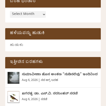
ಬರಹ ಭಂಡಾರ
ಹಳೆಯವನ್ನು ಹುಡುಕಿ
ಇತ್ತೀಚಿನ ಬರಹಗಳು
ಸುಮಾವೀಣಾ ಹೊಸ ಅಂಕಣ “ನುಡಿನಲಿವು” ಇಂದಿನಿಂದ
Aug 6, 2026
|
ದಿನದ ಅಗ್ರ ಬರಹ
ಖಗರತ್ನ: ಡಾ. ಎಸ್.ವಿ. ನರಸಿಂಹನ್‌‌ ಸರಣಿ
Aug 6, 2026
|
ಸರಣಿ