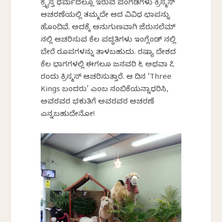
ಕ್ರೈಸ್ತ ಧರ್ಮದಲ್ಲೂ ಇರುವ ಪಂಗಡಗಳು ಕ್ರಿಸ್ಮಸ್
ಆಚರಣೆಯಲ್ಲಿ ತಮ್ಮದೇ ಆದ ವಿವಿಧ ಛಾಪನ್ನು
ಹೊಂದಿವೆ. ಅದಕ್ಕೆ ಅನುಗುಣವಾಗಿ ಜೆರುಸಲೆಮ್
ನಲ್ಲಿ ಆಚರಿಸುವ ಕೆಲ ಪದ್ಧತಿಗಳು ಇಂಗ್ಲೆಂಡ್ ನಲ್ಲಿ
ಬೇರೆ ರೂಪಗಳನ್ನು ತಾಳಬಹುದು. ರಷ್ಯಾ ದೇಶದ
ಕೆಲ ಭಾಗಗಳಲ್ಲಿ ಈಗಲೂ ಜನವರಿ ೬ ಅಥವಾ ೭
ರಂದು ಕ್ರಿಸ್ಮಸ್ ಆಚರಿಸುತ್ತಾರೆ. ಆ ದಿನ ‘Three
Kings ಬಂದರು’ ಎಂಬ ನಂಬಿಕೆಯನ್ನಾಧರಿಸಿ,
ಅವರವರ ಭಕುತಿಗೆ ಅವರವರ ಆಚರಣೆ
ಎನ್ನಬಹುದೇನೋ!