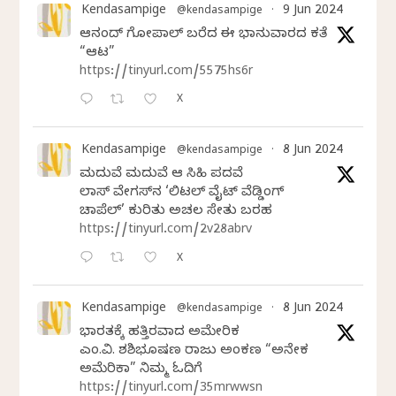
Kendasampige
9 Jun 2024
@kendasampige
·
ಆನಂದ್‌ ಗೋಪಾಲ್‌ ಬರೆದ ಈ ಭಾನುವಾರದ ಕತೆ
“ಆಟ”
https://tinyurl.com/5575hs6r
X
Kendasampige
8 Jun 2024
@kendasampige
·
ಮದುವೆ ಮದುವೆ ಆ ಸಿಹಿ ಪದವೆ
ಲಾಸ್‌ ವೇಗಸ್‌ನ ‘ಲಿಟಲ್ ವೈಟ್ ವೆಡ್ಡಿಂಗ್
ಚಾಪೆಲ್’ ಕುರಿತು ಅಚಲ ಸೇತು ಬರಹ
https://tinyurl.com/2v28abrv
X
Kendasampige
8 Jun 2024
@kendasampige
·
ಭಾರತಕ್ಕೆ ಹತ್ತಿರವಾದ ಅಮೇರಿಕ
ಎಂ.ವಿ. ಶಶಿಭೂಷಣ ರಾಜು ಅಂಕಣ “ಅನೇಕ
ಅಮೆರಿಕಾ” ನಿಮ್ಮ ಓದಿಗೆ
https://tinyurl.com/35mrwwsn