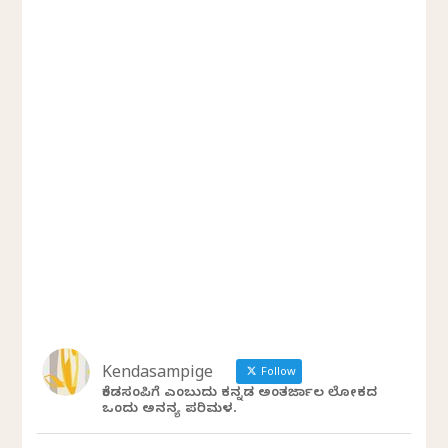
Kendasampige
Follow
ಕೆಂಡಸಂಪಿಗೆ ಎಂಬುದು ಕನ್ನಡ ಅಂತರ್ಜಾಲ ಲೋಕದ
ಒಂದು ಅನನ್ಯ ಪರಿಮಳ.