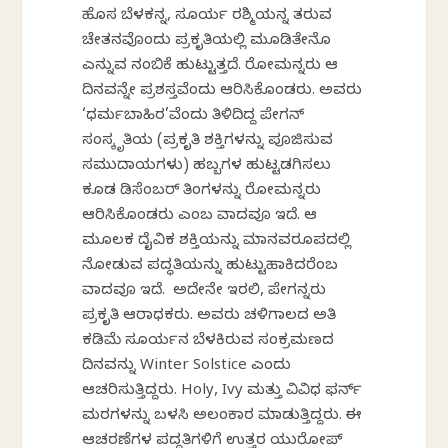
ಹೊಸ ಬೆಳಕನ್ನ, ಸೂರ್ಯ ರಶ್ಮಿಯನ್ನ ತರುವ
ಚೇತನವೊಂದು ಪ್ರಕೃತಿಯಲ್ಲಿ ಮೂಡಿತೇನೊ
ಎನ್ನುವ ನಂಬಿಕೆ ಹುಟ್ಟುತ್ತದೆ. ರೋಮನ್ನರು ಆ
ದಿನವನ್ನೇ ಪ್ರಶಸ್ತವೆಂದು ಆರಿಸಿಕೊಂಡರು. ಅವರು
‘ಧರ್ಮಬಾಹಿರ’ವೆಂದು ತಿಳಿದಿದ್ದ ಪೇಗನ್
ಸಂಸ್ಕೃತಿಯ (ಪ್ರಕೃತಿ ಶಕ್ತಿಗಳನ್ನು ಪೂಜಿಸುವ
ಸಮುದಾಯಗಳು) ಹಬ್ಬಗಳ ಹುಟ್ಟಡಗಿಸಲು
ಕೂಡ ಡಿಸೆಂಬರ್ ತಿಂಗಳನ್ನು ರೋಮನ್ನರು
ಆರಿಸಿಕೊಂಡರು ಎಂಬ ವಾದವೂ ಇದೆ. ಆ
ಮೂಲಕ ದೈವಿಕ ಶಕ್ತಿಯನ್ನು ಮಾನವರೂಪದಲ್ಲಿ
ನೋಡುವ ಪದ್ಧತಿಯನ್ನು ಹುಟ್ಟುಹಾಕಿದರೆಂಬ
ವಾದವೂ ಇದೆ. ಅದೇನೇ ಇರಲಿ, ಪೇಗನ್ನರು
ಪ್ರಕೃತಿ ಆರಾಧಕರು. ಅವರು ಚಳಿಗಾಲದ ಅತಿ
ಕಡಿಮೆ ಸೂರ್ಯನ ಬೆಳಕಿರುವ ಸಂಕ್ರಮಣದ
ದಿನವನ್ನು Winter Solstice ಎಂದು
ಆಚರಿಸುತ್ತಿದ್ದರು. Holy, Ivy ಮತ್ತು ವಿವಿಧ ಫರ್ನ್
ಮರಗಳನ್ನು ಬಳಸಿ ಅಲಂಕಾರ ಮಾಡುತ್ತಿದ್ದರು. ಈ
ಆಚರಣೆಗಳ ಪದ್ಧತಿಗಳಿಗೆ ಉತ್ತರ ಯುರೋಪ್