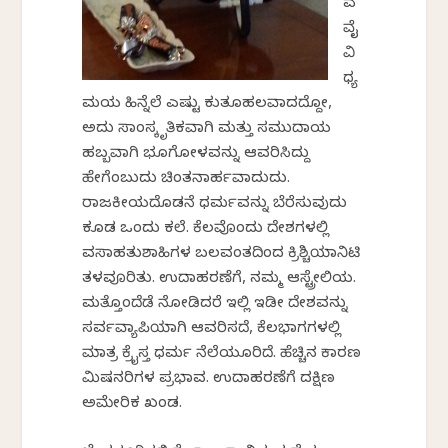
ವ
ವೈ
ವಿ
ಧ್ಯ
ಮಯ ಹಿನ್ನೆಲೆ ಎಷ್ಟು ಕುತೂಹಲವಾದದ್ದೋ,
ಅದು ಸಾಂಸ್ಕೃತಿಕವಾಗಿ ಮತ್ತು ಸಮುದಾಯ
ಹಬ್ಬವಾಗಿ ಭೂಗೋಳವನ್ನು ಆವರಿಸಿದ್ದು
ಹೇಗೆಂಬುದು ಚಿಂತನಾರ್ಹವಾದುದು.
ರಾಜಕೀಯದೊಡನೆ ಧರ್ಮವನ್ನು ಬೆರೆಸುವುದು
ಕೂಡ ಒಂದು ಕಲೆ. ಕೆಲವೊಂದು ದೇಶಗಳಲ್ಲಿ
ವಸಾಹತುಶಾಹಿಗಳ ಬಲವಂತದಿಂದ ಕ್ರಿಶ್ಚಿಯಾನಿಟಿ
ತಳವೂರಿತು. ಉದಾಹರಣೆಗೆ, ನಮ್ಮ ಆಸ್ಟ್ರೇಲಿಯ.
ಮತ್ತೊಂದೆಡೆ ನೋಡಿದರೆ ಇಲ್ಲಿ ಇಡೀ ದೇಶವನ್ನು
ಸರ್ವವ್ಯಾಪಿಯಾಗಿ ಆವರಿಸದೆ, ಕೆಲಭಾಗಗಳಲ್ಲಿ
ಮಾತ್ರ ಕ್ರೈಸ್ತ ಧರ್ಮ ನೆಲೆಯೂರಿದೆ. ಹೆಚ್ಚಿನ ಕಾರಣ
ಮಿಷನರಿಗಳ ಪ್ರಭಾವ. ಉದಾಹರಣೆಗೆ ದಕ್ಷಿಣ
ಅಮೇರಿಕ ಖಂಡ.