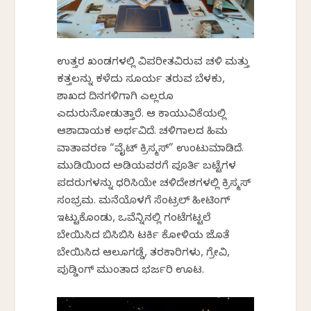
ಉತ್ತರ ಖಂಡಗಳಲ್ಲಿ ವಿಪರೀತವಿರುವ ಚಳಿ ಮತ್ತು
ಕತ್ತಲನ್ನು ಕಳೆದು ಸೂರ್ಯ ತರುವ ಬೆಳಕು,
ಶಾಖದ ದಿನಗಳಿಗಾಗಿ ಎಲ್ಲರೂ
ಎದುರುನೋಡುತ್ತಾರೆ. ಆ ಕಾಯುವಿಕೆಯಲ್ಲಿ
ಆಶಾದಾಯಕ ಅರ್ಥವಿದೆ. ಚಳಿಗಾಲದ ಹಿಮ
ವಾತಾವರಣ “ವೈಟ್ ಕ್ರಿಸ್ಮಸ್” ಉಂಟುಮಾಡಿದೆ.
ಮುಡಿಯಿಂದ ಅಡಿಯವರಗೆ ಪೂರ್ತಿ ಬಟ್ಟೆಗಳ
ಪದರುಗಳನ್ನು ಧರಿಸಿಯೇ ಚಳಿದೇಶಗಳಲ್ಲಿ ಕ್ರಿಸ್ಮಸ್
ಸಂಭ್ರಮ. ಮನೆಯೊಳಗೆ ಸೆಂಟ್ರಲ್ ಹೀಟಿಂಗ್
ಇಟ್ಟುಕೊಂಡು, ಒವೆನ್ನಿನಲ್ಲಿ ಗಂಟೆಗಟ್ಟಲೆ
ಬೇಯಿಸಿದ ಬಿಸಿಬಿಸಿ ಟರ್ಕಿ ಕೋಳಿಯ ಜೊತೆ
ಬೇಯಿಸಿದ ಆಲೂಗಡ್ಡೆ, ತರಕಾರಿಗಳು, ಗ್ರೇವಿ,
ಪುಡ್ಡಿಂಗ್ ಮುಂತಾದ ಭರ್ಜರಿ ಊಟ.