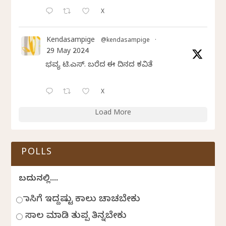
X
Kendasampige
@kendasampige
·
29 May 2024
ಭವ್ಯ ಟಿ.ಎಸ್. ಬರೆದ ಈ ದಿನದ ಕವಿತೆ
X
Load More
POLLS
ಬದುಕಿನಲ್ಲಿ....
ಹಾಸಿಗೆ ಇದ್ದಷ್ಟು ಕಾಲು ಚಾಚಬೇಕು
ಸಾಲ ಮಾಡಿ ತುಪ್ಪ ತಿನ್ನಬೇಕು