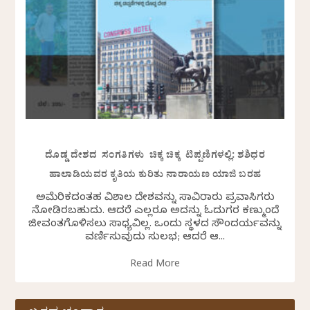
ದೊಡ್ಡ ದೇಶದ ಸಂಗತಿಗಳು ಚಿಕ್ಕ ಚಿಕ್ಕ ಟಿಪ್ಪಣಿಗಳಲ್ಲಿ: ಶಶಿಧರ
ಹಾಲಾಡಿಯವರ ಕೃತಿಯ ಕುರಿತು ನಾರಾಯಣ ಯಾಜಿ ಬರಹ
ಅಮೆರಿಕದಂತಹ ವಿಶಾಲ ದೇಶವನ್ನು ಸಾವಿರಾರು ಪ್ರವಾಸಿಗರು
ನೋಡಿರಬಹುದು. ಆದರೆ ಎಲ್ಲರೂ ಅದನ್ನು ಓದುಗರ ಕಣ್ಮುಂದೆ
ಜೀವಂತಗೊಳಿಸಲು ಸಾಧ್ಯವಿಲ್ಲ. ಒಂದು ಸ್ಥಳದ ಸೌಂದರ್ಯವನ್ನು
ವರ್ಣಿಸುವುದು ಸುಲಭ; ಆದರೆ ಆ...
Read More