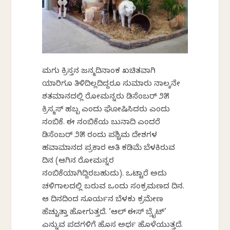
ಮಗು ಕ್ರಿಸ್ತನ ಜನ್ಮದಿನಾಂಕ ಖಚಿತವಾಗಿ
ಯಾರಿಗೂ ತಿಳಿದಿಲ್ಲದಿದ್ದರೂ ಸುಮಾರು ನಾಲ್ಕನೇ
ಶತಮಾನದಲ್ಲಿ ರೋಮನ್ನರು ಡಿಸೆಂಬರ್ ೨೫
ಕ್ರಿಸ್ಮಸ್ ಹಬ್ಬ ಎಂದು ಘೋಷಿಸಿದರು ಎಂದು
ನಂಬಿಕೆ. ಈ ನಂಬಿಕೆಯ ಬುನಾದಿ ಎಂದರೆ
ಡಿಸೆಂಬರ್ ೨೫ ರಂದು ಪಶ್ಚಿಮ ದೇಶಗಳ
ಹವಾಮಾನದ ಪ್ರಕಾರ ಅತಿ ಕಡಿಮೆ ಬೆಳಕಿರುವ
ದಿನ (ಆಗಿನ ರೋಮನ್ನರ
ನಂಬಿಕೆಯಾಗಿದ್ದಿರಬಹುದು). ಒಟ್ಟಾರೆ ಅದು
ಚಳಿಗಾಲದಲ್ಲಿ ಬರುವ ಒಂದು ಸಂಕ್ರಮಣದ ದಿನ.
ಆ ದಿನದಿಂದ ಸೂರ್ಯನ ಬೆಳಕು ಕ್ರಮೇಣ
ಹೆಚ್ಚುತ್ತಾ ಹೋಗುತ್ತದೆ. ‘ಆಲ್ ಈಸ್ ಬ್ರೈಟ್’
ಎನ್ನುವ ಪದಗಳಿಗೆ ಹೊಸ ಅರ್ಥ ಹೊಳೆಯುತ್ತದೆ.