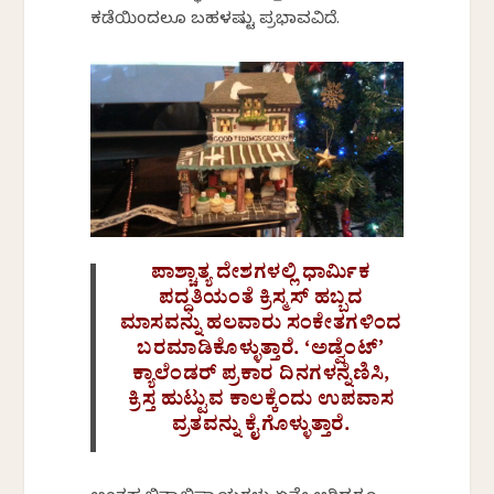
ಕಡೆಯಿಂದಲೂ ಬಹಳಷ್ಟು ಪ್ರಭಾವವಿದೆ.
ಪಾಶ್ಚಾತ್ಯ ದೇಶಗಳಲ್ಲಿ ಧಾರ್ಮಿಕ
ಪದ್ಧತಿಯಂತೆ ಕ್ರಿಸ್ಮಸ್ ಹಬ್ಬದ
ಮಾಸವನ್ನು ಹಲವಾರು ಸಂಕೇತಗಳಿಂದ
ಬರಮಾಡಿಕೊಳ್ಳುತ್ತಾರೆ. ‘ಅಡ್ವೆಂಟ್’
ಕ್ಯಾಲೆಂಡರ್ ಪ್ರಕಾರ ದಿನಗಳನ್ನೆಣಿಸಿ,
ಕ್ರಿಸ್ತ ಹುಟ್ಟುವ ಕಾಲಕ್ಕೆಂದು ಉಪವಾಸ
ವ್ರತವನ್ನು ಕೈಗೊಳ್ಳುತ್ತಾರೆ.