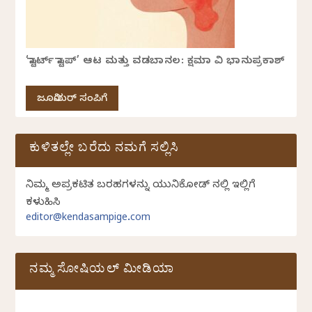
‘ಸ್ಟಾರ್ಟ್ ಸ್ಟಾಪ್’ ಆಟ ಮತ್ತು ವಡಬಾನಲ: ಕ್ಷಮಾ ವಿ ಭಾನುಪ್ರಕಾಶ್
ಜೂನಿಯರ್ ಸಂಪಿಗೆ
ಕುಳಿತಲ್ಲೇ ಬರೆದು ನಮಗೆ ಸಲ್ಲಿಸಿ
ನಿಮ್ಮ ಅಪ್ರಕಟಿತ ಬರಹಗಳನ್ನು ಯುನಿಕೋಡ್ ನಲ್ಲಿ ಇಲ್ಲಿಗೆ
ಕಳುಹಿಸಿ
editor@kendasampige.com
ನಮ್ಮ ಸೋಷಿಯಲ್‌ ಮೀಡಿಯಾ