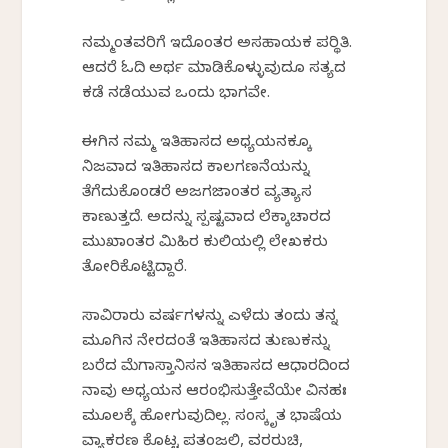
ನಮ್ಮಂತವರಿಗೆ ಇದೊಂತರ ಅಸಹಾಯಕ ಪರಿಸ್ಥಿತಿ.
ಆದರೆ ಓದಿ ಅರ್ಥ ಮಾಡಿಕೊಳ್ಳುವುದೂ ಸತ್ಯದ
ಕಡೆ ನಡೆಯುವ ಒಂದು ಭಾಗವೇ.
ಈಗಿನ ನಮ್ಮ ಇತಿಹಾಸದ ಅಧ್ಯಯನಕ್ಕೂ
ನಿಜವಾದ ಇತಿಹಾಸದ ಕಾಲಗಣನೆಯನ್ನು
ತೆಗೆದುಕೊಂಡರೆ ಅಜಗಜಾಂತರ ವ್ಯತ್ಯಾಸ
ಕಾಣುತ್ತದೆ. ಅದನ್ನು ಸ್ಪಷ್ಟವಾದ ಲೆಕ್ಕಾಚಾರದ
ಮುಖಾಂತರ ಮಿಹಿರ ಕುಲಿಯಲ್ಲಿ ಲೇಖಕರು
ತೋರಿಸಿಕೊಟ್ಟಿದ್ದಾರೆ.
ಸಾವಿರಾರು ವರ್ಷಗಳನ್ನು ಎಳೆದು ತಂದು ತನ್ನ
ಮೂಗಿನ ನೇರದಂತೆ ಇತಿಹಾಸದ ತುಣುಕನ್ನು
ಬರೆದ ಮೆಗಾಸ್ತಾನಿಸನ ಇತಿಹಾಸದ ಆಧಾರದಿಂದ
ನಾವು ಅಧ್ಯಯನ ಆರಂಭಿಸುತ್ತೇವೆಯೇ ವಿನಹಃ
ಮೂಲಕ್ಕೆ ಹೋಗುವುದಿಲ್ಲ. ಸಂಸ್ಕೃತ ಭಾಷೆಯ
ವ್ಯಾಕರಣ ಕೊಟ್ಟ ಪತಂಜಲಿ, ವರರುಚಿ,