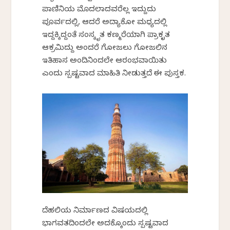
ಪಾಣಿನಿಯ ಮೊದಲಾದವರೆಲ್ಲ ಇದ್ದುದು
ಪೂರ್ವದಲ್ಲಿ, ಆದರೆ ಅದ್ಯಾಕೋ ಮಧ್ಯದಲ್ಲಿ
ಇದ್ದಕ್ಕಿದ್ದಂತೆ ಸಂಸ್ಕೃತ ಕಣ್ಮರೆಯಾಗಿ ಪ್ರಾಕೃತ
ಆಕ್ರಮಿಸಿದ್ದು ಅಂದರೆ ಗೋಜಲು ಗೋಜಲಿನ
ಇತಿಹಾಸ ಅಂದಿನಿಂದಲೇ ಆರಂಭವಾಯಿತು
ಎಂದು ಸ್ಪಷ್ಟವಾದ ಮಾಹಿತಿ ನೀಡುತ್ತದೆ ಈ ಪುಸ್ತಕ.
ದೆಹಲಿಯ ನಿರ್ಮಾಣದ ವಿಷಯದಲ್ಲಿ
ಭಾಗವತದಿಂದಲೇ ಅದಕ್ಕೊಂದು ಸ್ಪಷ್ಟವಾದ