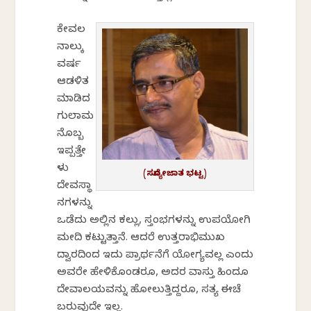
ಕೇವಲ
ನಾಲ್ಕು
ವರ್ಷ
ಆಡಳಿತ
ಮಾಡಿದ
ಗುಲಾಮ
ನೊಬ್ಬ
ಇಪ್ಪತ್ತೇ
ಳು
(ಸದ್ಯೋಜಾತ ಭಟ್ಟ)
ದೇವಸ್ಥಾ
ನಗಳನ್ನು
ಒಡೆದು ಅಲ್ಲಿನ ಕಲ್ಲು, ಸ್ತಂಭಗಳನ್ನು ಉಪಯೋಗಿಸಿ
ಮಸೀದಿ ಕಟ್ಟುತ್ತಾನೆ. ಆದರೆ ಉತ್ತರಾಭಿಮುಖ
ದ್ವಾರದಿಂದ ಇದು ಪ್ರಾರ್ಥನೆಗೆ ಯೋಗ್ಯವಲ್ಲ ಎಂದು
ಅವರೇ ಹೇಳಿಕೊಂಡರೂ, ಅದರ ವಾಸ್ತು ಹಿಂದೂ
ದೇವಾಲಯವನ್ನು ಹೋಲುತ್ತಿದ್ದರೂ, ಸತ್ಯ ಈಚೆ
ಬರುವುದೇ ಇಲ್ಲ.