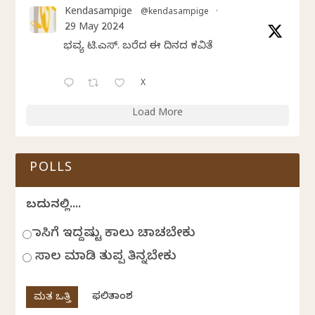
Kendasampige
@kendasampige
·
29 May 2024
ಭವ್ಯ ಟಿ.ಎಸ್. ಬರೆದ ಈ ದಿನದ ಕವಿತೆ
X
Load More
POLLS
ಬದುಕಿನಲ್ಲಿ....
ಹಾಸಿಗೆ ಇದ್ದಷ್ಟು ಕಾಲು ಚಾಚಬೇಕು
ಸಾಲ ಮಾಡಿ ತುಪ್ಪ ತಿನ್ನಬೇಕು
ಫಲಿತಾಂಶ