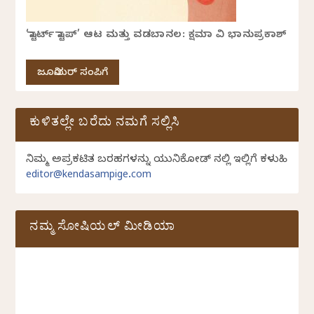
‘ಸ್ಟಾರ್ಟ್ ಸ್ಟಾಪ್’ ಆಟ ಮತ್ತು ವಡಬಾನಲ: ಕ್ಷಮಾ ವಿ ಭಾನುಪ್ರಕಾಶ್
ಜೂನಿಯರ್ ಸಂಪಿಗೆ
ಕುಳಿತಲ್ಲೇ ಬರೆದು ನಮಗೆ ಸಲ್ಲಿಸಿ
ನಿಮ್ಮ ಅಪ್ರಕಟಿತ ಬರಹಗಳನ್ನು ಯುನಿಕೋಡ್ ನಲ್ಲಿ ಇಲ್ಲಿಗೆ ಕಳುಹಿಸಿ
editor@kendasampige.com
ನಮ್ಮ ಸೋಷಿಯಲ್‌ ಮೀಡಿಯಾ