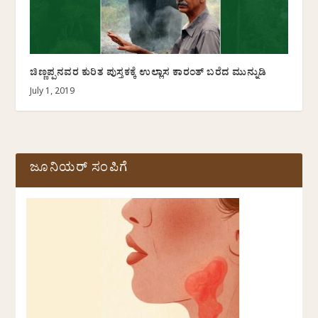
ಚಿಣ್ಣಪ್ಪನವರ ಕುರಿತ ಪುಸ್ತಕಕ್ಕೆ ಉಲ್ಲಾಸ ಕಾರಂತ್ ಬರೆದ ಮುನ್ನುಡಿ
July 1, 2019
ಜೂನಿಯರ್ ಸಂಪಿಗೆ