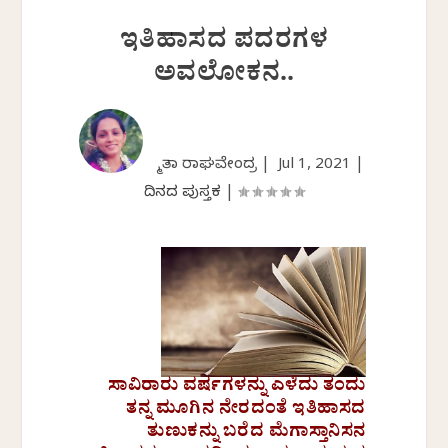
ಇತಿಹಾಸದ ಪದರಗಳ
ಅವಲೋಕನ..
ಸ್ಮಿತಾ ರಾಘವೇಂದ್ರ |
Jul 1, 2021
|
ದಿನದ ಪುಸ್ತಕ
|
ಸಾವಿರಾರು ವರ್ಷಗಳನ್ನು ಎಳೆದು ತಂದು
ತನ್ನ ಮೂಗಿನ ನೇರದಂತೆ ಇತಿಹಾಸದ
ತುಣುಕನ್ನು ಬರೆದ ಮೆಗಾಸ್ತಾನಿಸನ