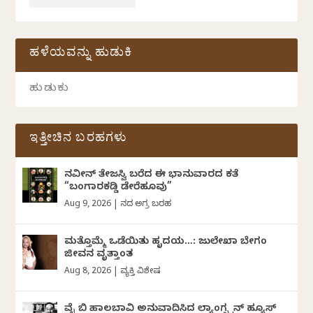
ಹಳೆಯವನ್ನು ಹುಡುಕಿ
ಇತ್ತೀಚಿನ ಬರಹಗಳು
ನವೀನ್‌ ತೇಜಸ್ವಿ ಬರೆದ ಈ ಭಾನುವಾರದ ಕತೆ
“ಬಂಗಾರಕಡ್ಡಿ ಡೇರೆಹೂವು”
Aug 9, 2026
|
ದಿನದ ಅಗ್ರ ಬರಹ
ಮತ್ತೊಮ್ಮೆ ಒಡೆಯಿತು ಹೃದಯ…: ಜುಲೇಖಾ ಬೇಗಂ
ಜೀವನ ವೃತ್ತಾಂತ
Aug 8, 2026
|
ವ್ಯಕ್ತಿ ವಿಶೇಷ
ವೈ ಬಿ ಹಾಲಬಾವಿ ಅನುವಾದಿಸಿದ ಲ್ಯಾಂಗ್ಸ್ಟನ್ ಹ್ಯೂಸ್