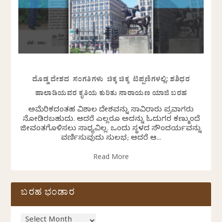
ದೊಡ್ಡ ದೇಶದ ಸಂಗತಿಗಳು ಚಿಕ್ಕ ಚಿಕ್ಕ ಟಿಪ್ಪಣಿಗಳಲ್ಲಿ: ಶಶಿಧರ
ಹಾಲಾಡಿಯವರ ಕೃತಿಯ ಕುರಿತು ನಾರಾಯಣ ಯಾಜಿ ಬರಹ
ಅಮೆರಿಕದಂತಹ ವಿಶಾಲ ದೇಶವನ್ನು ಸಾವಿರಾರು ಪ್ರವಾಸಿಗರು
ನೋಡಿರಬಹುದು. ಆದರೆ ಎಲ್ಲರೂ ಅದನ್ನು ಓದುಗರ ಕಣ್ಮುಂದೆ
ಜೀವಂತಗೊಳಿಸಲು ಸಾಧ್ಯವಿಲ್ಲ. ಒಂದು ಸ್ಥಳದ ಸೌಂದರ್ಯವನ್ನು
ವರ್ಣಿಸುವುದು ಸುಲಭ; ಆದರೆ ಆ...
Read More
ಬರಹ ಭಂಡಾರ