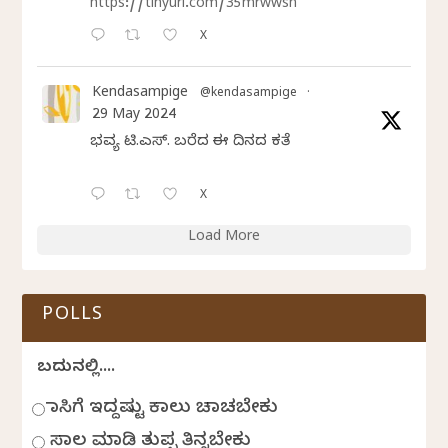
https://tinyurl.com/35mrwwsn
X
Kendasampige
@kendasampige
·
29 May 2024
ಭವ್ಯ ಟಿ.ಎಸ್. ಬರೆದ ಈ ದಿನದ ಕವಿತೆ
X
Load More
POLLS
ಬದುಕಿನಲ್ಲಿ....
ಹಾಸಿಗೆ ಇದ್ದಷ್ಟು ಕಾಲು ಚಾಚಬೇಕು
ಸಾಲ ಮಾಡಿ ತುಪ್ಪ ತಿನ್ನಬೇಕು