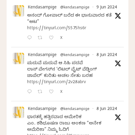
Kendasampige
9 Jun 2024
@kendasampige
·
ಆನಂದ್‌ ಗೋಪಾಲ್‌ ಬರೆದ ಈ ಭಾನುವಾರದ ಕತೆ
“ಆಟ”
https://tinyurl.com/5575hs6r
X
Kendasampige
8 Jun 2024
@kendasampige
·
ಮದುವೆ ಮದುವೆ ಆ ಸಿಹಿ ಪದವೆ
ಲಾಸ್‌ ವೇಗಸ್‌ನ ‘ಲಿಟಲ್ ವೈಟ್ ವೆಡ್ಡಿಂಗ್
ಚಾಪೆಲ್’ ಕುರಿತು ಅಚಲ ಸೇತು ಬರಹ
https://tinyurl.com/2v28abrv
X
Kendasampige
8 Jun 2024
@kendasampige
·
ಭಾರತಕ್ಕೆ ಹತ್ತಿರವಾದ ಅಮೇರಿಕ
ಎಂ.ವಿ. ಶಶಿಭೂಷಣ ರಾಜು ಅಂಕಣ “ಅನೇಕ
ಅಮೆರಿಕಾ” ನಿಮ್ಮ ಓದಿಗೆ