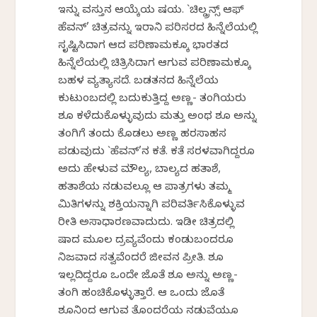
ಇನ್ನು ವಸ್ತುವಿನ ಆಯ್ಕೆಯ ವಿಷಯ. `ಚಿಲ್ಡ್ರನ್ಸ್‌ ಆಫ್‌
ಹೆವನ್‌’ ಚಿತ್ರವನ್ನು ಇರಾನಿ ಪರಿಸರದ ಹಿನ್ನೆಲೆಯಲ್ಲಿ
ಸೃಷ್ಟಿಸಿದಾಗ ಆದ ಪರಿಣಾಮಕ್ಕೂ ಭಾರತದ
ಹಿನ್ನೆಲೆಯಲ್ಲಿ ಚಿತ್ರಿಸಿದಾಗ ಆಗುವ ಪರಿಣಾಮಕ್ಕೂ
ಬಹಳ ವ್ಯತ್ಯಾಸವಿದೆ. ಬಡತನದ ಹಿನ್ನೆಲೆಯ
ಕುಟುಂಬದಲ್ಲಿ ಬದುಕುತ್ತಿದ್ದ ಅಣ್ಣ- ತಂಗಿಯರು
ಶೂ ಕಳೆದುಕೊಳ್ಳುವುದು ಮತ್ತು ಅಂಥ ಶೂ ಅನ್ನು
ತಂಗಿಗೆ ತಂದು ಕೊಡಲು ಅಣ್ಣ ಹರಸಾಹಸ
ಪಡುವುದು `ಹೆವನ್‌’ನ ಕತೆ. ಕತೆ ಸರಳವಾಗಿದ್ದರೂ
ಅದು ಹೇಳುವ ಮೌಲ್ಯ, ಬಾಲ್ಯದ ಹತಾಶೆ,
ಹತಾಶೆಯ ನಡುವಲ್ಲೂ ಆ ಪಾತ್ರಗಳು ತಮ್ಮ
ಮಿತಿಗಳನ್ನು ಶಕ್ತಿಯನ್ನಾಗಿ ಪರಿವರ್ತಿಸಿಕೊಳ್ಳುವ
ರೀತಿ ಅಸಾಧಾರಣವಾದುದು. ಇಡೀ ಚಿತ್ರದಲ್ಲಿ
ವಿಷಾದ ಮೂಲ ದ್ರವ್ಯವೆಂದು ಕಂಡುಬಂದರೂ
ನಿಜವಾದ ಸತ್ವವೆಂದರೆ ಜೀವನ ಪ್ರೀತಿ. ಶೂ
ಇಲ್ಲದಿದ್ದರೂ ಒಂದೇ ಜೊತೆ ಶೂ ಅನ್ನು ಅಣ್ಣ-
ತಂಗಿ ಹಂಚಿಕೊಳ್ಳುತ್ತಾರೆ. ಆ ಒಂದು ಜೊತೆ
ಶೂನಿಂದ ಆಗುವ ತೊಂದರೆಯ ನಡುವೆಯೂ