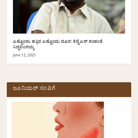
ಎಷ್ಟೊಂದು ಹತ್ತಿರ ಎಷ್ಟೊಂದು ದೂರ: ಕೆವೈಎನ್ ಕಂಡಂತೆ
ಸಿದ್ಧಲಿಂಗಯ್ಯ
June 12, 2021
ಜೂನಿಯರ್ ಸಂಪಿಗೆ