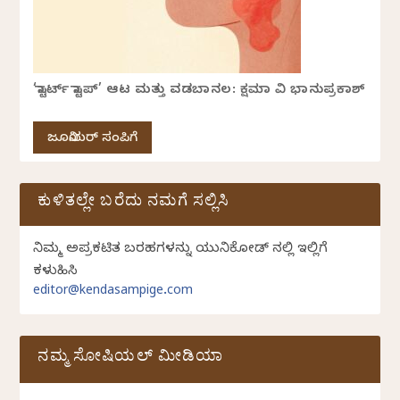
‘ಸ್ಟಾರ್ಟ್ ಸ್ಟಾಪ್’ ಆಟ ಮತ್ತು ವಡಬಾನಲ: ಕ್ಷಮಾ ವಿ ಭಾನುಪ್ರಕಾಶ್
ಜೂನಿಯರ್ ಸಂಪಿಗೆ
ಕುಳಿತಲ್ಲೇ ಬರೆದು ನಮಗೆ ಸಲ್ಲಿಸಿ
ನಿಮ್ಮ ಅಪ್ರಕಟಿತ ಬರಹಗಳನ್ನು ಯುನಿಕೋಡ್ ನಲ್ಲಿ ಇಲ್ಲಿಗೆ
ಕಳುಹಿಸಿ
editor@kendasampige.com
ನಮ್ಮ ಸೋಷಿಯಲ್‌ ಮೀಡಿಯಾ