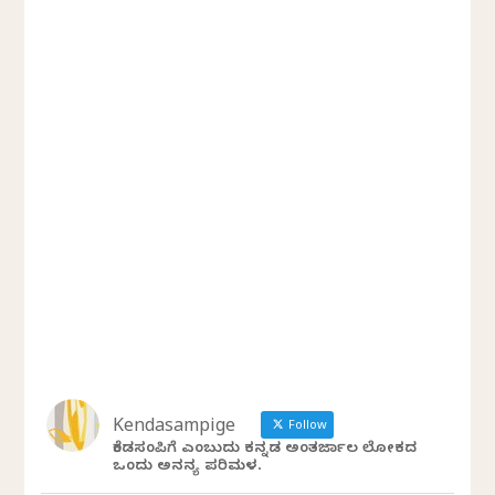
Kendasampige
Follow
ಕೆಂಡಸಂಪಿಗೆ ಎಂಬುದು ಕನ್ನಡ ಅಂತರ್ಜಾಲ ಲೋಕದ
ಒಂದು ಅನನ್ಯ ಪರಿಮಳ.