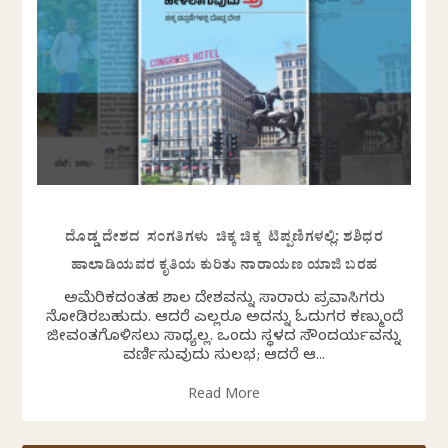
ದೊಡ್ಡ ದೇಶದ ಸಂಗತಿಗಳು ಚಿಕ್ಕ ಚಿಕ್ಕ ಟಿಪ್ಪಣಿಗಳಲ್ಲಿ: ಶಶಿಧರ
ಹಾಲಾಡಿಯವರ ಕೃತಿಯ ಕುರಿತು ನಾರಾಯಣ ಯಾಜಿ ಬರಹ
ಅಮೆರಿಕದಂತಹ ವಿಶಾಲ ದೇಶವನ್ನು ಸಾವಿರಾರು ಪ್ರವಾಸಿಗರು
ನೋಡಿರಬಹುದು. ಆದರೆ ಎಲ್ಲರೂ ಅದನ್ನು ಓದುಗರ ಕಣ್ಮುಂದೆ
ಜೀವಂತಗೊಳಿಸಲು ಸಾಧ್ಯವಿಲ್ಲ. ಒಂದು ಸ್ಥಳದ ಸೌಂದರ್ಯವನ್ನು
ವರ್ಣಿಸುವುದು ಸುಲಭ; ಆದರೆ ಆ...
Read More