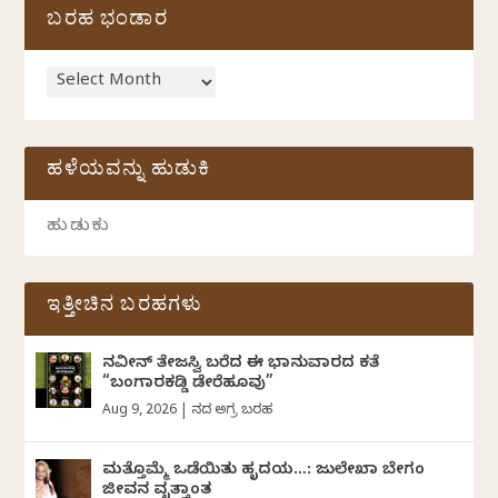
ಬರಹ ಭಂಡಾರ
ಹಳೆಯವನ್ನು ಹುಡುಕಿ
ಇತ್ತೀಚಿನ ಬರಹಗಳು
ನವೀನ್‌ ತೇಜಸ್ವಿ ಬರೆದ ಈ ಭಾನುವಾರದ ಕತೆ
“ಬಂಗಾರಕಡ್ಡಿ ಡೇರೆಹೂವು”
Aug 9, 2026
|
ದಿನದ ಅಗ್ರ ಬರಹ
ಮತ್ತೊಮ್ಮೆ ಒಡೆಯಿತು ಹೃದಯ…: ಜುಲೇಖಾ ಬೇಗಂ
ಜೀವನ ವೃತ್ತಾಂತ