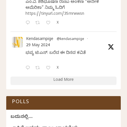
ಎಂ.ವಿ. ಶಶಿಭೂಷಣ ರಾಜು ಅಂಕಣ “ಅನೇಕ
ಅಮೆರಿಕಾ” ನಿಮ್ಮ ಓದಿಗೆ
https://tinyurl.com/35mrwwsn
X
Kendasampige
@kendasampige
·
29 May 2024
ಭವ್ಯ ಟಿ.ಎಸ್. ಬರೆದ ಈ ದಿನದ ಕವಿತೆ
X
Load More
POLLS
ಬದುಕಿನಲ್ಲಿ....