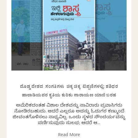
ದೊಡ್ಡ ದೇಶದ ಸಂಗತಿಗಳು ಚಿಕ್ಕ ಚಿಕ್ಕ ಟಿಪ್ಪಣಿಗಳಲ್ಲಿ: ಶಶಿಧರ
ಹಾಲಾಡಿಯವರ ಕೃತಿಯ ಕುರಿತು ನಾರಾಯಣ ಯಾಜಿ ಬರಹ
ಅಮೆರಿಕದಂತಹ ವಿಶಾಲ ದೇಶವನ್ನು ಸಾವಿರಾರು ಪ್ರವಾಸಿಗರು
ನೋಡಿರಬಹುದು. ಆದರೆ ಎಲ್ಲರೂ ಅದನ್ನು ಓದುಗರ ಕಣ್ಮುಂದೆ
ಜೀವಂತಗೊಳಿಸಲು ಸಾಧ್ಯವಿಲ್ಲ. ಒಂದು ಸ್ಥಳದ ಸೌಂದರ್ಯವನ್ನು
ವರ್ಣಿಸುವುದು ಸುಲಭ; ಆದರೆ ಆ...
Read More