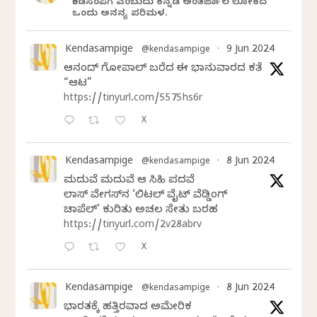
ಕೆಂಡಸಂಪಿಗೆ ಎಂಬುದು ಕನ್ನಡ ಅಂತರ್ಜಾಲ ಲೋಕದ
ಒಂದು ಅನನ್ಯ ಪರಿಮಳ.
Kendasampige
9 Jun 2024
@kendasampige
·
ಆನಂದ್‌ ಗೋಪಾಲ್‌ ಬರೆದ ಈ ಭಾನುವಾರದ ಕತೆ
“ಆಟ”
https://tinyurl.com/5575hs6r
X
Kendasampige
8 Jun 2024
@kendasampige
·
ಮದುವೆ ಮದುವೆ ಆ ಸಿಹಿ ಪದವೆ
ಲಾಸ್‌ ವೇಗಸ್‌ನ ‘ಲಿಟಲ್ ವೈಟ್ ವೆಡ್ಡಿಂಗ್
ಚಾಪೆಲ್’ ಕುರಿತು ಅಚಲ ಸೇತು ಬರಹ
https://tinyurl.com/2v28abrv
X
Kendasampige
8 Jun 2024
@kendasampige
·
ಭಾರತಕ್ಕೆ ಹತ್ತಿರವಾದ ಅಮೇರಿಕ