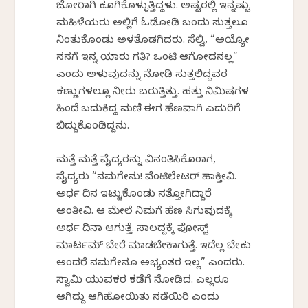
ಜೋರಾಗಿ ಕೂಗಿಕೊಳ್ಳುತ್ತಿದ್ದಳು. ಅಷ್ಟರಲ್ಲಿ ಇನ್ನಷ್ಟು
ಮಹಿಳೆಯರು ಅಲ್ಲಿಗೆ ಓಡೋಡಿ ಬಂದು ಸುತ್ತಲೂ
ನಿಂತುಕೊಂಡು ಅಳತೊಡಗಿದರು. ಸೆಲ್ವಿ, “ಅಯ್ಯೋ
ನನಗೆ ಇನ್ನ ಯಾರು ಗತಿ? ಒಂಟಿ ಆಗೋದನಲ್ಲ”
ಎಂದು ಅಳುವುದನ್ನು ನೋಡಿ ಸುತ್ತಲಿದ್ದವರ
ಕಣ್ಣುಗಳಲ್ಲೂ ನೀರು ಬರುತ್ತಿತ್ತು. ಹತ್ತು ನಿಮಿಷಗಳ
ಹಿಂದೆ ಬದುಕಿದ್ದ ಮಣಿ ಈಗ ಹೆಣವಾಗಿ ಎದುರಿಗೆ
ಬಿದ್ದುಕೊಂಡಿದ್ದನು.
ಮತ್ತೆ ಮತ್ತೆ ವೈದ್ಯರನ್ನು ವಿನಂತಿಸಿಕೊಂಡಾಗ,
ವೈದ್ಯರು “ನಮಗೇನು! ವೆಂಟಿಲೇಟರ್ ಹಾಕ್ತೀವಿ.
ಅರ್ಧ ದಿನ ಇಟ್ಟುಕೊಂಡು ಸತ್ತೋಗಿದ್ದಾರೆ
ಅಂತೀವಿ. ಆ ಮೇಲೆ ನಿಮಗೆ ಹೆಣ ಸಿಗುವುದಕ್ಕೆ
ಅರ್ಧ ದಿನಾ ಆಗುತ್ತೆ. ಸಾಲದ್ದಕ್ಕೆ ಪೋಸ್ಟ್
ಮಾರ್ಟಮ್ ಬೇರೆ ಮಾಡಬೇಕಾಗುತ್ತೆ. ಇದೆಲ್ಲ ಬೇಕು
ಅಂದರೆ ನಮಗೇನೂ ಅಭ್ಯಂತರ ಇಲ್ಲ” ಎಂದರು.
ಸ್ವಾಮಿ ಯುವಕರ ಕಡೆಗೆ ನೋಡಿದ. ಎಲ್ಲರೂ
ಆಗಿದ್ದು ಆಗಿಹೋಯಿತು ನಡೆಯಿರಿ ಎಂದು