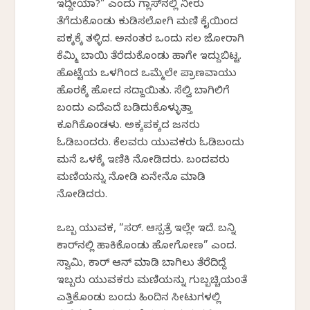
ಇದ್ದೀಯಾ?” ಎಂದು ಗ್ಲಾಸ್‌ನಲ್ಲಿ ನೀರು
ತೆಗೆದುಕೊಂಡು ಕುಡಿಸಲೋಗಿ ಮಣಿ ಕೈಯಿಂದ
ಪಕ್ಕಕ್ಕೆ ತಳ್ಳಿದ. ಅನಂತರ ಒಂದು ಸಲ ಜೋರಾಗಿ
ಕೆಮ್ಮಿ ಬಾಯಿ ತೆರೆದುಕೊಂಡು ಹಾಗೇ ಇದ್ದುಬಿಟ್ಟ.
ಹೊಟ್ಟೆಯ ಒಳಗಿಂದ ಒಮ್ಮೆಲೇ ಪ್ರಾಣವಾಯು
ಹೊರಕ್ಕೆ ಹೋದ ಸದ್ದಾಯಿತು. ಸೆಲ್ವಿ ಬಾಗಿಲಿಗೆ
ಬಂದು ಎದೆಎದೆ ಬಡಿದುಕೊಳ್ಳುತ್ತಾ
ಕೂಗಿಕೊಂಡಳು. ಅಕ್ಕಪಕ್ಕದ ಜನರು
ಓಡಿಬಂದರು. ಕೆಲವರು ಯುವಕರು ಓಡಿಬಂದು
ಮನೆ ಒಳಕ್ಕೆ ಇಣಿಕಿ ನೋಡಿದರು. ಬಂದವರು
ಮಣಿಯನ್ನು ನೋಡಿ ಏನೇನೊ ಮಾಡಿ
ನೋಡಿದರು.
ಒಬ್ಬ ಯುವಕ, “ಸರ್. ಆಸ್ಪತ್ರೆ ಇಲ್ಲೇ ಇದೆ. ಬನ್ನಿ
ಕಾರ್‌ನಲ್ಲಿ ಹಾಕಿಕೊಂಡು ಹೋಗೋಣ” ಎಂದ.
ಸ್ವಾಮಿ, ಕಾರ್ ಆನ್ ಮಾಡಿ ಬಾಗಿಲು ತೆರೆದಿದ್ದೆ
ಇಬ್ಬರು ಯುವಕರು ಮಣಿಯನ್ನು ಗುಬ್ಬಚ್ಚಿಯಂತೆ
ಎತ್ತಿಕೊಂಡು ಬಂದು ಹಿಂದಿನ ಸೀಟುಗಳಲ್ಲಿ