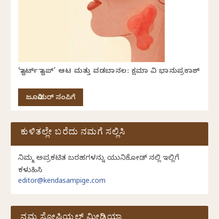
‘ಸ್ಟಾರ್ಟ್ ಸ್ಟಾಪ್’ ಆಟ ಮತ್ತು ವಡಬಾನಲ: ಕ್ಷಮಾ ವಿ ಭಾನುಪ್ರಕಾಶ್
ಜೂನಿಯರ್ ಸಂಪಿಗೆ
ಕುಳಿತಲ್ಲೇ ಬರೆದು ನಮಗೆ ಸಲ್ಲಿಸಿ
ನಿಮ್ಮ ಅಪ್ರಕಟಿತ ಬರಹಗಳನ್ನು ಯುನಿಕೋಡ್ ನಲ್ಲಿ ಇಲ್ಲಿಗೆ
ಕಳುಹಿಸಿ
editor@kendasampige.com
ನಮ್ಮ ಸೋಷಿಯಲ್‌ ಮೀಡಿಯಾ