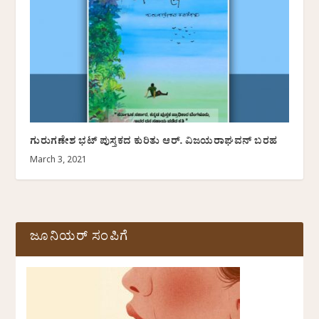
ಗುರುಗಣೇಶ ಭಟ್‌ ಪುಸ್ತಕದ ಕುರಿತು ಆರ್.‌ ವಿಜಯರಾಘವನ್‌ ಬರಹ
March 3, 2021
ಜೂನಿಯರ್ ಸಂಪಿಗೆ