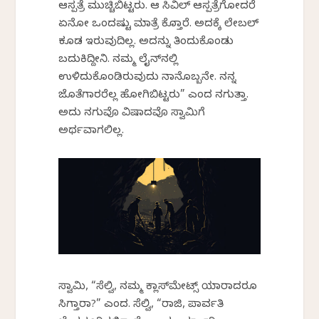
ಆಸ್ಪತ್ರೆ ಮುಚ್ಚಿಬಿಟ್ಟರು. ಆ ಸಿವಿಲ್ ಆಸ್ಪತ್ರೆಗೋದರೆ
ಏನೋ ಒಂದಷ್ಟು ಮಾತ್ರೆ ಕೊಡ್ತಾರೆ. ಅದಕ್ಕೆ ಲೇಬಲ್
ಕೂಡ ಇರುವುದಿಲ್ಲ. ಅದನ್ನು ತಿಂದುಕೊಂಡು
ಬದುಕಿದ್ದೀನಿ. ನಮ್ಮ ಲೈನ್‌ನಲ್ಲಿ
ಉಳಿದುಕೊಂಡಿರುವುದು ನಾನೊಬ್ಬನೇ. ನನ್ನ
ಜೊತೆಗಾರರೆಲ್ಲ ಹೋಗಿಬಿಟ್ಟರು” ಎಂದ ನಗುತ್ತಾ.
ಅದು ನಗುವೊ ವಿಷಾದವೊ ಸ್ವಾಮಿಗೆ
ಅರ್ಥವಾಗಲಿಲ್ಲ.
ಸ್ವಾಮಿ, “ಸೆಲ್ವಿ, ನಮ್ಮ ಕ್ಲಾಸ್‌ಮೇಟ್ಸ್ ಯಾರಾದರೂ
ಸಿಗ್ತಾರಾ?” ಎಂದ. ಸೆಲ್ವಿ, “ರಾಜಿ, ಪಾರ್ವತಿ