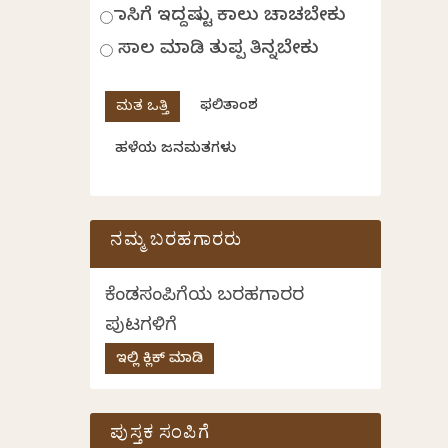
ಹಾಸಿಗೆ ಇದ್ದಷ್ಟು ಕಾಲು ಚಾಚಬೇಕು
ಸಾಲ ಮಾಡಿ ತುಪ್ಪ ತಿನ್ನಬೇಕು
ಫಲಿತಾಂಶ
ಹಳೆಯ ಜನಮತಗಳು
ನಮ್ಮ ಬರಹಗಾರರು
ಕೆಂಡಸಂಪಿಗೆಯ ಬರಹಗಾರರ
ಪುಟಗಳಿಗೆ
ಇಲ್ಲಿ ಕ್ಲಿಕ್ ಮಾಡಿ
ಪುಸ್ತಕ ಸಂಪಿಗೆ