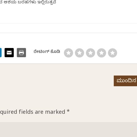
ದ ಆಶಯ ಬರಹಗಳು ಇಲ್ಲಿರುತ್ತವೆ
ರೇಟಿಂಗ್ ಕೊಡಿ
ಮುಂದಿನ
quired fields are marked
*