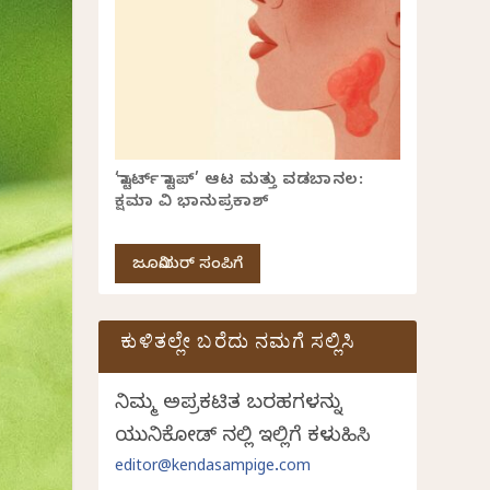
‘ಸ್ಟಾರ್ಟ್ ಸ್ಟಾಪ್’ ಆಟ ಮತ್ತು ವಡಬಾನಲ:
ಕ್ಷಮಾ ವಿ ಭಾನುಪ್ರಕಾಶ್
ಜೂನಿಯರ್ ಸಂಪಿಗೆ
ಕುಳಿತಲ್ಲೇ ಬರೆದು ನಮಗೆ ಸಲ್ಲಿಸಿ
ನಿಮ್ಮ ಅಪ್ರಕಟಿತ ಬರಹಗಳನ್ನು
ಯುನಿಕೋಡ್ ನಲ್ಲಿ ಇಲ್ಲಿಗೆ ಕಳುಹಿಸಿ
editor@kendasampige.com