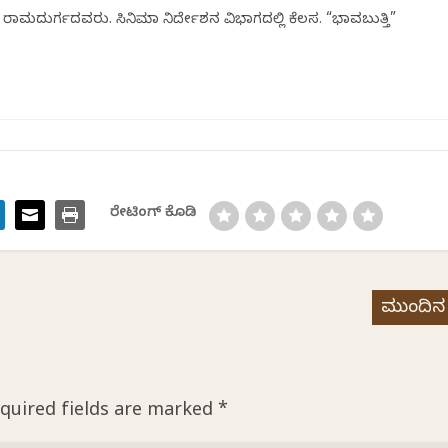
ಾಮದುರ್ಗದವರು. ಸಿನಿಮಾ ನಿರ್ದೇಶನ ವಿಭಾಗದಲ್ಲಿ ಕೆಲಸ. “ಭಾವಬುತ್ತಿ”
ರೇಟಿಂಗ್ ಕೊಡಿ
ಮುಂದಿನ
quired fields are marked
*