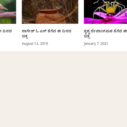
ದ ಈ ದಿನದ
ನಾಗೇಶ್ ಓ ಎಸ್ ತೆಗೆದ ಈ ದಿನದ
ಕೃಷ್ಣ ದೇವಾಂಗಮಠ ತೆಗೆದ 
ಚಿತ್ರ
ಚಿತ್ರ
August 12, 2019
January 7, 2021