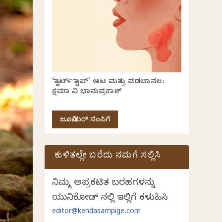
‘ಸ್ಟಾರ್ಟ್ ಸ್ಟಾಪ್’ ಆಟ ಮತ್ತು ವಡಬಾನಲ:
ಕ್ಷಮಾ ವಿ ಭಾನುಪ್ರಕಾಶ್
ಜೂನಿಯರ್ ಸಂಪಿಗೆ
ಕುಳಿತಲ್ಲೇ ಬರೆದು ನಮಗೆ ಸಲ್ಲಿಸಿ
ನಿಮ್ಮ ಅಪ್ರಕಟಿತ ಬರಹಗಳನ್ನು
ಯುನಿಕೋಡ್ ನಲ್ಲಿ ಇಲ್ಲಿಗೆ ಕಳುಹಿಸಿ
editor@kendasampige.com