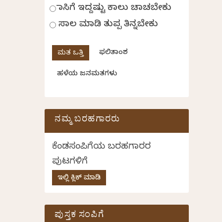
ಹಾಸಿಗೆ ಇದ್ದಷ್ಟು ಕಾಲು ಚಾಚಬೇಕು
ಸಾಲ ಮಾಡಿ ತುಪ್ಪ ತಿನ್ನಬೇಕು
ಫಲಿತಾಂಶ
ಹಳೆಯ ಜನಮತಗಳು
ನಮ್ಮ ಬರಹಗಾರರು
ಕೆಂಡಸಂಪಿಗೆಯ ಬರಹಗಾರರ
ಪುಟಗಳಿಗೆ
ಇಲ್ಲಿ ಕ್ಲಿಕ್ ಮಾಡಿ
ಪುಸ್ತಕ ಸಂಪಿಗೆ