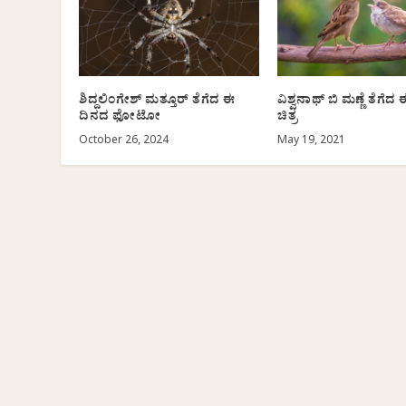
ಶಿದ್ದಲಿಂಗೇಶ್‌ ಮತ್ತೂರ್ ತೆಗೆದ ಈ
ವಿಶ್ವನಾಥ್ ಬಿ ಮಣ್ಣೆ ತೆಗೆ
ದಿನದ ಫೋಟೋ
ಚಿತ್ರ
October 26, 2024
May 19, 2021