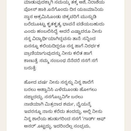
ಮಾಡುವುದಕ್ಕಾಗಿ ಸಮಯಕ್ಕೆ ತಕ್ಕ ಆಶೆ, ನಿರಾಶೆಯ
ಪೋಸ್ ಹಾಕಿ ಕೊನೆಗೊಂದು ದಿನ ಯಜಮಾನಿಕೆಯ
ಸ್ಥಾನ ಆಕ್ರಮಿಸಿಕೊಂಡು ಚಿಕ್ಕವರಿಗೆ ಮುನ್ನುಡಿ
ಬರೆದುಕೊಟ್ಟು ಕೃತಕೃತ್ಯ ಭಾವನೆ ಪಡೆಯಬಹುದು
ಎಂದು ಹಂಬಲಿಸಿದ್ದೆ. ಆದರೆ ಎಷ್ಟಾದರೂ ನೀನು
ನನ್ನ ವಿದ್ಯಾರ್ಥಿಯಾಗಿದ್ದವನು ತಾನೆ: ನನ್ನಿಂದ
ಏನನ್ನೂ ಕಲಿಯದಿದ್ದರೂ ನನ್ನ ಹಾಗೆ ನಿರರ್ಥಕ
ಪ್ರಾಣಿಯಾಗುವುದನ್ನು ನೀನು ಕಲಿತ ಹಾಗೆ
ಕಾಣುತ್ತೆ. ನಮ್ಮ ಸಂಬಂಧ ನೆನೆದರೆ ನನಗೆ ನಗೆ
ಬರುತ್ತೆ:
ಹೋದ ವರ್ಷ ನೀನು ನನ್ನನ್ನು ನಿನ್ನ ಶಾಲೆಗೆ
ಬರಲು ಆಹ್ವಾನಿಸಿ ಎಳೆದುಕೊಂಡು ಹೋಗಲು
ಸಜ್ಜಾದದ್ದು, ನನಗೊಬ್ಬನಿಗೇ ಬರಲು
ನಾಚಿಕೆಯಾಗಿ ಮಿತ್ರರಾದ ಶರ್ಮ, ವೈಯನ್ಕೆ
ಇವರನ್ನೂ ನಾನು ಕರೆದು ತಂದದ್ದು, ಅಲ್ಲಿ ನೀನು
ನಿನ್ನ ಶಾಲೆಯ ಹುಡುಗರಿಂದ ನನಗೆ ‘ಗಾರ್ಡ್ ಆಫ್
ಆನರ್’ ಕೊಟ್ಟದ್ದು, ಇದರಿಂದೆಲ್ಲ ಸಂಭ್ರಮ,