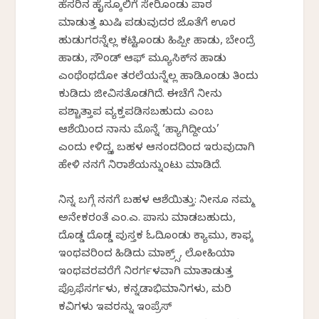
ಹೆಸರಿನ ಹೈಸ್ಕೂಲಿಗೆ ಸೇರಿಕೊಂಡು ಪಾಠ
ಮಾಡುತ್ತ ಖುಷಿ ಪಡುವುದರ ಜೊತೆಗೆ ಊರ
ಹುಡುಗರನ್ನೆಲ್ಲ ಕಟ್ಟಿಕೊಂಡು ಹಿಪ್ಪೀ ಹಾಡು, ಬೇಂದ್ರೆ
ಹಾಡು, ಸೌಂಡ್ ಆಫ್ ಮ್ಯೂಸಿಕ್‍ನ ಹಾಡು
ಎಂಥೆಂಥದೋ ತರಲೆಯನ್ನೆಲ್ಲ ಹಾಡಿಕೊಂಡು ತಿಂದು
ಕುಡಿದು ಜೀವಿಸತೊಡಗಿದೆ. ಈಚೆಗೆ ನೀನು
ಪಶ್ಚಾತ್ತಾಪ ವ್ಯಕ್ತಪಡಿಸಬಹುದು ಎಂಬ
ಆಶೆಯಿಂದ ನಾನು ಮೊನ್ನೆ ‘ಹ್ಯಾಗಿದ್ದೀಯ’
ಎಂದು ಕೇಳಿದ್ದಕ್ಕೆ ಬಹಳ ಆನಂದದಿಂದ ಇರುವುದಾಗಿ
ಹೇಳಿ ನನಗೆ ನಿರಾಶೆಯನ್ನುಂಟು ಮಾಡಿದೆ.
ನಿನ್ನ ಬಗ್ಗೆ ನನಗೆ ಬಹಳ ಆಶೆಯಿತ್ತು: ನೀನೂ ನಮ್ಮ
ಅನೇಕರಂತೆ ಎಂ.ಎ. ಪಾಸು ಮಾಡಬಹುದು,
ದೊಡ್ಡ ದೊಡ್ಡ ಪುಸ್ತಕ ಓದಿಕೊಂಡು ಕ್ಯಾಮು, ಕಾಫ್ಕ
ಇಂಥವರಿಂದ ಹಿಡಿದು ಮಾಕ್ರ್ಸ್, ಲೋಹಿಯಾ
ಇಂಥವರವರೆಗೆ ನಿರರ್ಗಳವಾಗಿ ಮಾತಾಡುತ್ತ
ಪ್ರೊಫೆಸರ್ಗಳು, ಕನ್ನಡಾಭಿಮಾನಿಗಳು, ಮರಿ
ಕವಿಗಳು ಇವರನ್ನು ಇಂಪ್ರೆಸ್