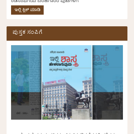
ಕೆಂಡಸಂಪಿಗೆಯ ಬರಹಗಾರರ ಪುಟಗಳಿಗೆ
ಇಲ್ಲಿ ಕ್ಲಿಕ್ ಮಾಡಿ
ಪುಸ್ತಕ ಸಂಪಿಗೆ