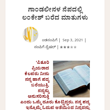
ಗಾಂಡಲೀನಳ ನೆಪದಲ್ಲಿ
ಲಂಕೇಶ್ ಬರೆದ ಮಾತುಗಳು
ಕೆಂಡಸಂಪಿಗೆ |
Sep 3, 2021
|
ಸಂಪಿಗೆ ಸ್ಪೆಷಲ್
|
‘ಪಿತೂರಿ
ಪ್ರಿಯರಾದ
ಕೆಲವರು ನೀನು
ನನ್ನ ಹಾಗೆ ಪದ್ಯ
ಬರೆಯುತ್ತಿ,
ನನ್ನನ್ನು
ಅನುಸರಿಸುತ್ತಿ
ಎಂದು ಒಮ್ಮೆ ದೂರು ಕೊಟ್ಟಿದ್ದರು. ನನ್ನ ಪದ್ಯ
ಇನ್ನೊಮ್ಮೆ ಓದುವ ಆಶೆಯಿಂದ ನಿನ್ನದನ್ನು