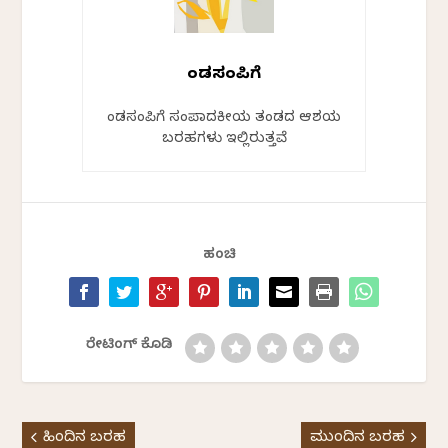
ಕೆಂಡಸಂಪಿಗೆ
ಕೆಂಡಸಂಪಿಗೆ ಸಂಪಾದಕೀಯ ತಂಡದ ಆಶಯ
ಬರಹಗಳು ಇಲ್ಲಿರುತ್ತವೆ
ಹಂಚಿ
ರೇಟಿಂಗ್ ಕೊಡಿ
ಹಿಂದಿನ ಬರಹ
ಮುಂದಿನ ಬರಹ