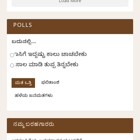
Load More
POLLS
ಬದುಕಿನಲ್ಲಿ....
ಹಾಸಿಗೆ ಇದ್ದಷ್ಟು ಕಾಲು ಚಾಚಬೇಕು
ಸಾಲ ಮಾಡಿ ತುಪ್ಪ ತಿನ್ನಬೇಕು
ಫಲಿತಾಂಶ
ಹಳೆಯ ಜನಮತಗಳು
ನಮ್ಮ ಬರಹಗಾರರು