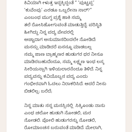
ಕಿವಿಯಾಗಿ ಕೇಳುತ್ತ ಇದ್ದಕ್ಕಿದ್ದಂತೆ “ ‘ಪುಟ್ಟಪ್ಪ’
‘ಕುವೆಂಪು’ ಎರಡೂ ಒಬ್ಬರೇನಾ ಸಾರ್?”
ಎಂಬಂಥ ಮುಗ್ಧ ಪ್ರಶ್ನೆ ಹಾಕಿ ನಮ್ಮ
ತಲೆ ರೋಸಿಹೋಗುವಂತೆ ಮಾಡುತ್ತಿದ್ದೆ. ಪರಿಸ್ಥಿತಿ
ಹೀಗಿದ್ದು ನಿನ್ನ ಪದ್ಯ ಪೇಪರಲ್ಲಿ
ಅಚ್ಚಾದಾಗ ಅನುಮಾನದಿಂದಲೇ ನೋಡಿದೆ:
ಮನಸ್ಸು ಮಾಡಿದರೆ ಏನನ್ನೂ ಮಾಡಬಲ್ಲ
ನಮ್ಮ ಜಾಣ ಬ್ರಾಹ್ಮಣರ ಹುಡುಗರ ಥರ ನೀನೂ
ಮಾಡಿರಬಹುದೆಂದೂ, ನಮ್ಮ ಲಕ್ಷ್ಮಣ ಇಂಥ ಕೆಲಸಕ್ಕೆ
ಸೀರಿಯಸ್ಸಾಗಿ ಇಳಿಯಲಾರನೆಂದೂ ತಿಳಿದೆ. ನಿನ್ನ
ಪದ್ಯವನ್ನು ಕವಿಯೊಬ್ಬನ ಪದ್ಯ ಎಂದು
ಗಂಭೀರವಾಗಿ ಓದಲು ನಿರಾಕರಿಸಿದೆ. ಆದರೆ ನೀನು
ಬಿಡಲಿಲ್ಲ; ಬರೆದೆ;
ನಿನ್ನ ಮಾತು ನನ್ನ ಮನಸ್ಸಿನಲ್ಲಿ ಸಿಕ್ಕಿಕೊಂಡು ನಾನು
ಎಂಥ ಚಲೋ ಹುಡುಗಿ ನೋಡಲಿ, ಮರ
ನೋಡಲಿ. ಪೋಲಿ ಹುಡುಗರನ್ನು ನೋಡಲಿ,
ರೋಮಾಂಚನ ಬರುವಂತೆ ಮಾಡಿದೆ. ಮೇಲಾಗಿ,