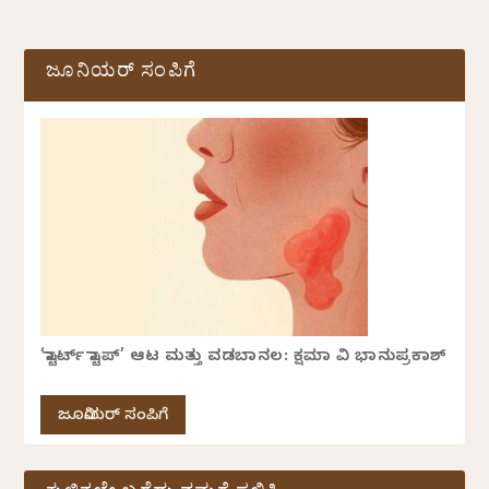
ಜೂನಿಯರ್ ಸಂಪಿಗೆ
‘ಸ್ಟಾರ್ಟ್ ಸ್ಟಾಪ್’ ಆಟ ಮತ್ತು ವಡಬಾನಲ: ಕ್ಷಮಾ ವಿ ಭಾನುಪ್ರಕಾಶ್
ಜೂನಿಯರ್ ಸಂಪಿಗೆ