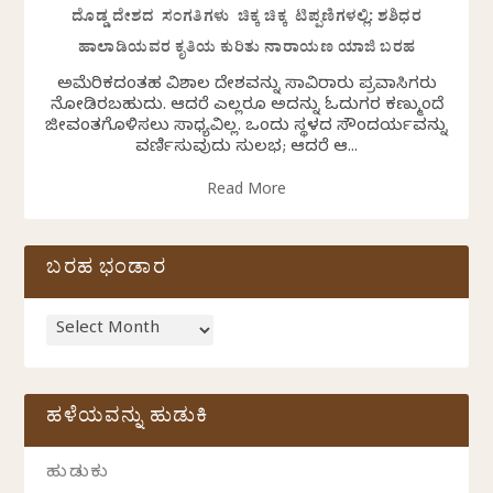
ದೊಡ್ಡ ದೇಶದ ಸಂಗತಿಗಳು ಚಿಕ್ಕ ಚಿಕ್ಕ ಟಿಪ್ಪಣಿಗಳಲ್ಲಿ: ಶಶಿಧರ
ಹಾಲಾಡಿಯವರ ಕೃತಿಯ ಕುರಿತು ನಾರಾಯಣ ಯಾಜಿ ಬರಹ
ಅಮೆರಿಕದಂತಹ ವಿಶಾಲ ದೇಶವನ್ನು ಸಾವಿರಾರು ಪ್ರವಾಸಿಗರು
ನೋಡಿರಬಹುದು. ಆದರೆ ಎಲ್ಲರೂ ಅದನ್ನು ಓದುಗರ ಕಣ್ಮುಂದೆ
ಜೀವಂತಗೊಳಿಸಲು ಸಾಧ್ಯವಿಲ್ಲ. ಒಂದು ಸ್ಥಳದ ಸೌಂದರ್ಯವನ್ನು
ವರ್ಣಿಸುವುದು ಸುಲಭ; ಆದರೆ ಆ...
Read More
ಬರಹ ಭಂಡಾರ
ಹಳೆಯವನ್ನು ಹುಡುಕಿ