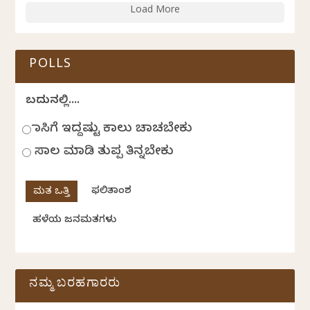
Load More
POLLS
ಬದುಕಿನಲ್ಲಿ....
ಹಾಸಿಗೆ ಇದ್ದಷ್ಟು ಕಾಲು ಚಾಚಬೇಕು
ಸಾಲ ಮಾಡಿ ತುಪ್ಪ ತಿನ್ನಬೇಕು
ಫಲಿತಾಂಶ
ಹಳೆಯ ಜನಮತಗಳು
ನಮ್ಮ ಬರಹಗಾರರು