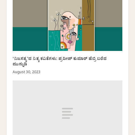
‘ನಿಜಸತ್ಯ’ದ ನಿತ್ಯ ಕವಿತೆಗಳು: ಪ್ರದೀಪ್ ಕುಮಾರ್ ಹೆಬ್ರಿ ಬರೆದ
ಮುನ್ನುಡಿ
August 30, 2023