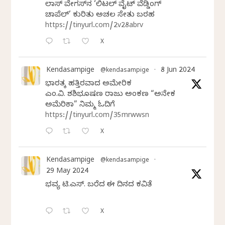
ಲಾಸ್‌ ವೇಗಸ್‌ನ ‘ಲಿಟಲ್ ವೈಟ್ ವೆಡ್ಡಿಂಗ್
ಚಾಪೆಲ್’ ಕುರಿತು ಅಚಲ ಸೇತು ಬರಹ
https://tinyurl.com/2v28abrv
X
Kendasampige
8 Jun 2024
@kendasampige
·
ಭಾರತಕ್ಕೆ ಹತ್ತಿರವಾದ ಅಮೇರಿಕ
ಎಂ.ವಿ. ಶಶಿಭೂಷಣ ರಾಜು ಅಂಕಣ “ಅನೇಕ
ಅಮೆರಿಕಾ” ನಿಮ್ಮ ಓದಿಗೆ
https://tinyurl.com/35mrwwsn
X
Kendasampige
@kendasampige
·
29 May 2024
ಭವ್ಯ ಟಿ.ಎಸ್. ಬರೆದ ಈ ದಿನದ ಕವಿತೆ
X