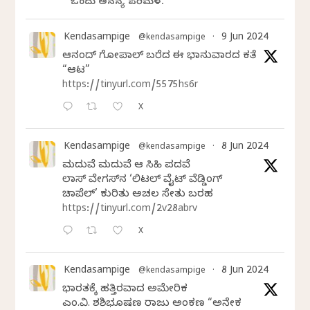
ಒಂದು ಅನನ್ಯ ಪರಿಮಳ.
Kendasampige
9 Jun 2024
@kendasampige
·
ಆನಂದ್‌ ಗೋಪಾಲ್‌ ಬರೆದ ಈ ಭಾನುವಾರದ ಕತೆ
“ಆಟ”
https://tinyurl.com/5575hs6r
X
Kendasampige
8 Jun 2024
@kendasampige
·
ಮದುವೆ ಮದುವೆ ಆ ಸಿಹಿ ಪದವೆ
ಲಾಸ್‌ ವೇಗಸ್‌ನ ‘ಲಿಟಲ್ ವೈಟ್ ವೆಡ್ಡಿಂಗ್
ಚಾಪೆಲ್’ ಕುರಿತು ಅಚಲ ಸೇತು ಬರಹ
https://tinyurl.com/2v28abrv
X
Kendasampige
8 Jun 2024
@kendasampige
·
ಭಾರತಕ್ಕೆ ಹತ್ತಿರವಾದ ಅಮೇರಿಕ
ಎಂ.ವಿ. ಶಶಿಭೂಷಣ ರಾಜು ಅಂಕಣ “ಅನೇಕ