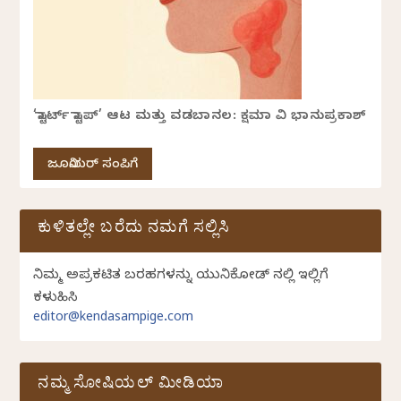
‘ಸ್ಟಾರ್ಟ್ ಸ್ಟಾಪ್’ ಆಟ ಮತ್ತು ವಡಬಾನಲ: ಕ್ಷಮಾ ವಿ ಭಾನುಪ್ರಕಾಶ್
ಜೂನಿಯರ್ ಸಂಪಿಗೆ
ಕುಳಿತಲ್ಲೇ ಬರೆದು ನಮಗೆ ಸಲ್ಲಿಸಿ
ನಿಮ್ಮ ಅಪ್ರಕಟಿತ ಬರಹಗಳನ್ನು ಯುನಿಕೋಡ್ ನಲ್ಲಿ ಇಲ್ಲಿಗೆ
ಕಳುಹಿಸಿ
editor@kendasampige.com
ನಮ್ಮ ಸೋಷಿಯಲ್‌ ಮೀಡಿಯಾ