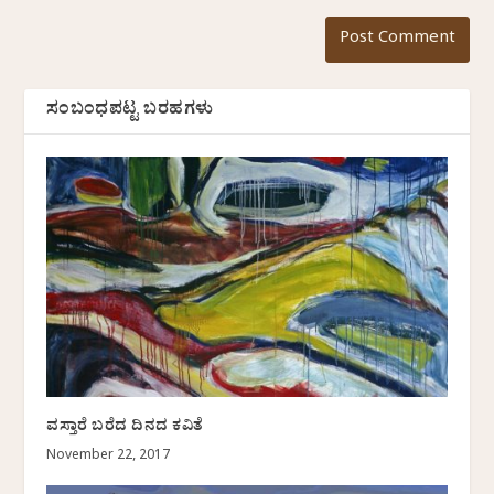
ಸಂಬಂಧಪಟ್ಟ ಬರಹಗಳು
ವಸ್ತಾರೆ ಬರೆದ ದಿನದ ಕವಿತೆ
November 22, 2017