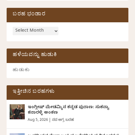
ಬರಹ ಭಂಡಾರ
ಹಳೆಯವನ್ನು ಹುಡುಕಿ
ಇತ್ತೀಚಿನ ಬರಹಗಳು
ಇಂಗ್ಲೀಷ್ ಮೇಡಮ್ಮಿನ ಕನ್ನಡ ಪುರಾಣ: ಸುಕನ್ಯಾ
ಕನಾರಳ್ಳಿ ಅಂಕಣ
Aug 5, 2026
|
ದಿನದ ಅಗ್ರ ಬರಹ