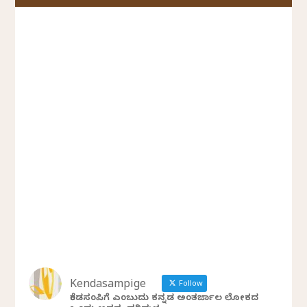
Kendasampige
Follow
ಕೆಂಡಸಂಪಿಗೆ ಎಂಬುದು ಕನ್ನಡ ಅಂತರ್ಜಾಲ ಲೋಕದ