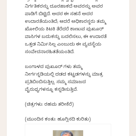
ನಿರ್ಗತಿಕರನ್ನು ದೂರಹಾಕದೆ ಅವರನ್ನು ಅವರ
ಪಾಡಿಗೆ ಬಿಟ್ಟಿದೆ. ಅದರ ಈ ಸಹನೆ ಅದರ
ಉದಾರತೆಯಂತಿದೆ; ಆದರೆ ಅಧಿಕಾರಸ್ಥರು ತಮ್ಮ
ಖೋಲಿಯ ಕಿಟಕಿ ತೆರೆದರೆ ಕಾಣುವ ಪುಖೂರ್
ವಾಸಿಗಳ ಬದುಕನ್ನು ಬದಲಿಸಲು, ಈ ಉದಾರತೆ
ಒತ್ತಡ ನಿರ್ಮಿಸಿಲ್ಲ ಎಂಬುದು ಈ ವ್ಯವಸ್ಥೆಯ
ಸಂವೇದನಾರಹಿತತೆಯಂತಿದೆ.
ಬಂಗಾಳದ ಪುಖೂರ್ ಗಳು ತಮ್ಮ
ನೀರ್ಗನ್ನಡಿಯಲ್ಲಿ ದಡದ ಕಟ್ಟಡಗಳನ್ನು ಮಾತ್ರ
ಪ್ರತಿಬಿಂಬಿಸುತ್ತಿಲ್ಲ. ನಮ್ಮ ಸಮಾಜದ
ವೈರುಧ್ಯಗಳನ್ನೂ ಕನ್ನಡಿಸುತ್ತಿವೆ.
(ಚಿತ್ರಗಳು: ರಹಮತ್ ತರೀಕೆರೆ)
(ಮುಂದಿನ ಕಂತು: ಹೂಗ್ಲಿನದಿ ಕುರಿತು)