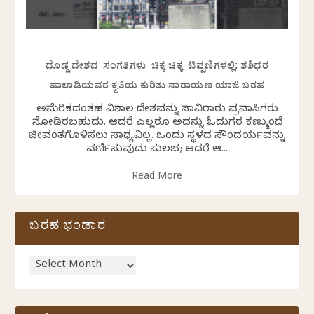
ದೊಡ್ಡ ದೇಶದ ಸಂಗತಿಗಳು ಚಿಕ್ಕ ಚಿಕ್ಕ ಟಿಪ್ಪಣಿಗಳಲ್ಲಿ: ಶಶಿಧರ
ಹಾಲಾಡಿಯವರ ಕೃತಿಯ ಕುರಿತು ನಾರಾಯಣ ಯಾಜಿ ಬರಹ
ಅಮೆರಿಕದಂತಹ ವಿಶಾಲ ದೇಶವನ್ನು ಸಾವಿರಾರು ಪ್ರವಾಸಿಗರು
ನೋಡಿರಬಹುದು. ಆದರೆ ಎಲ್ಲರೂ ಅದನ್ನು ಓದುಗರ ಕಣ್ಮುಂದೆ
ಜೀವಂತಗೊಳಿಸಲು ಸಾಧ್ಯವಿಲ್ಲ. ಒಂದು ಸ್ಥಳದ ಸೌಂದರ್ಯವನ್ನು
ವರ್ಣಿಸುವುದು ಸುಲಭ; ಆದರೆ ಆ...
Read More
ಬರಹ ಭಂಡಾರ