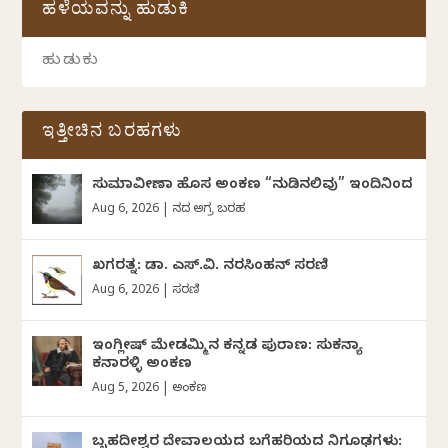
ಹಳೆಯವನ್ನು ಹುಡುಕಿ
ಇತ್ತೀಚಿನ ಬರಹಗಳು
ಸುಮಾವೀಣಾ ಹೊಸ ಅಂಕಣ “ನುಡಿನಲಿವು” ಇಂದಿನಿಂದ
Aug 6, 2026
|
ದಿನದ ಅಗ್ರ ಬರಹ
ಖಗರತ್ನ: ಡಾ. ಎಸ್.ವಿ. ನರಸಿಂಹನ್‌‌ ಸರಣಿ
Aug 6, 2026
|
ಸರಣಿ
ಇಂಗ್ಲೀಷ್ ಮೇಡಮ್ಮಿನ ಕನ್ನಡ ಪುರಾಣ: ಸುಕನ್ಯಾ
ಕನಾರಳ್ಳಿ ಅಂಕಣ
Aug 5, 2026
|
ಅಂಕಣ
ಬೃಹದೀಶ್ವರ ದೇವಾಲಯದ ಬಗೆಹರಿಯದ ನಿಗೂಢಗಳು: