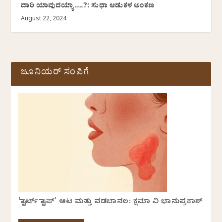
ದಾರಿ ಯಾವುದಯ್ಯಾ….?: ಸುಧಾ ಆಡುಕಳ ಅಂಕಣ
August 22, 2024
ಜೂನಿಯರ್ ಸಂಪಿಗೆ
‘ಸ್ಟಾರ್ಟ್ ಸ್ಟಾಪ್’ ಆಟ ಮತ್ತು ವಡಬಾನಲ: ಕ್ಷಮಾ ವಿ ಭಾನುಪ್ರಕಾಶ್