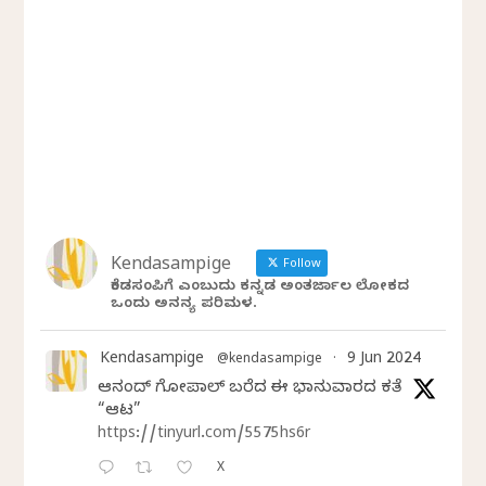
Kendasampige
Follow
ಕೆಂಡಸಂಪಿಗೆ ಎಂಬುದು ಕನ್ನಡ ಅಂತರ್ಜಾಲ ಲೋಕದ
ಒಂದು ಅನನ್ಯ ಪರಿಮಳ.
Kendasampige
9 Jun 2024
@kendasampige
·
ಆನಂದ್‌ ಗೋಪಾಲ್‌ ಬರೆದ ಈ ಭಾನುವಾರದ ಕತೆ
“ಆಟ”
https://tinyurl.com/5575hs6r
X