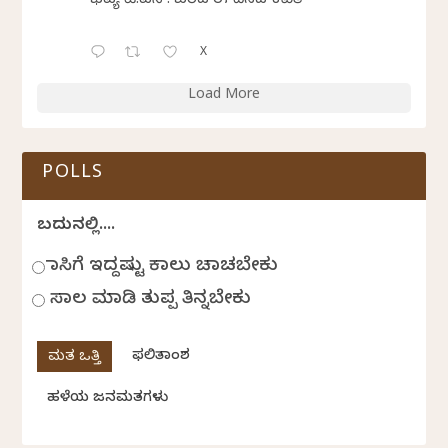
ಭವ್ಯ ಟಿ.ಎಸ್. ಬರೆದ ಈ ದಿನದ ಕವಿತೆ
X
Load More
POLLS
ಬದುಕಿನಲ್ಲಿ....
ಹಾಸಿಗೆ ಇದ್ದಷ್ಟು ಕಾಲು ಚಾಚಬೇಕು
ಸಾಲ ಮಾಡಿ ತುಪ್ಪ ತಿನ್ನಬೇಕು
ಫಲಿತಾಂಶ
ಹಳೆಯ ಜನಮತಗಳು