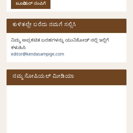
ಜೂನಿಯರ್ ಸಂಪಿಗೆ
ಕುಳಿತಲ್ಲೇ ಬರೆದು ನಮಗೆ ಸಲ್ಲಿಸಿ
ನಿಮ್ಮ ಅಪ್ರಕಟಿತ ಬರಹಗಳನ್ನು ಯುನಿಕೋಡ್ ನಲ್ಲಿ ಇಲ್ಲಿಗೆ
ಕಳುಹಿಸಿ
editor@kendasampige.com
ನಮ್ಮ ಸೋಷಿಯಲ್‌ ಮೀಡಿಯಾ