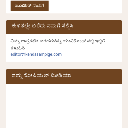
ಜೂನಿಯರ್ ಸಂಪಿಗೆ
ಕುಳಿತಲ್ಲೇ ಬರೆದು ನಮಗೆ ಸಲ್ಲಿಸಿ
ನಿಮ್ಮ ಅಪ್ರಕಟಿತ ಬರಹಗಳನ್ನು ಯುನಿಕೋಡ್ ನಲ್ಲಿ ಇಲ್ಲಿಗೆ
ಕಳುಹಿಸಿ
editor@kendasampige.com
ನಮ್ಮ ಸೋಷಿಯಲ್‌ ಮೀಡಿಯಾ