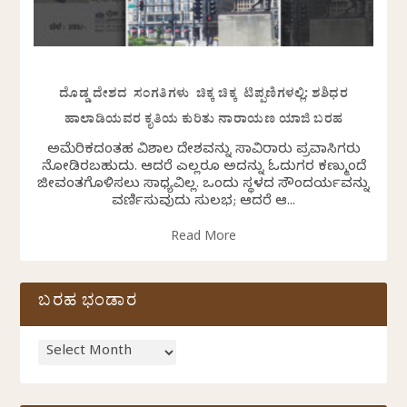
ದೊಡ್ಡ ದೇಶದ ಸಂಗತಿಗಳು ಚಿಕ್ಕ ಚಿಕ್ಕ ಟಿಪ್ಪಣಿಗಳಲ್ಲಿ: ಶಶಿಧರ
ಹಾಲಾಡಿಯವರ ಕೃತಿಯ ಕುರಿತು ನಾರಾಯಣ ಯಾಜಿ ಬರಹ
ಅಮೆರಿಕದಂತಹ ವಿಶಾಲ ದೇಶವನ್ನು ಸಾವಿರಾರು ಪ್ರವಾಸಿಗರು
ನೋಡಿರಬಹುದು. ಆದರೆ ಎಲ್ಲರೂ ಅದನ್ನು ಓದುಗರ ಕಣ್ಮುಂದೆ
ಜೀವಂತಗೊಳಿಸಲು ಸಾಧ್ಯವಿಲ್ಲ. ಒಂದು ಸ್ಥಳದ ಸೌಂದರ್ಯವನ್ನು
ವರ್ಣಿಸುವುದು ಸುಲಭ; ಆದರೆ ಆ...
Read More
ಬರಹ ಭಂಡಾರ