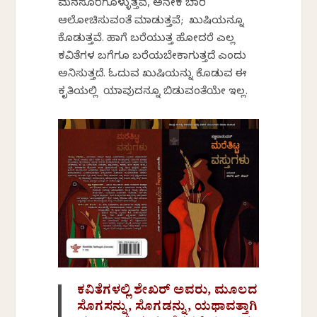
ಮನಸೂರೆಗೊಳ್ಳುತ್ತವೆ, ಅನೇಕ ಬಾರಿ
ಆಲೋಚಿಸುವಂತೆ ಮಾಡುತ್ತವೆ; ಖುಷಿಯನ್ನೂ
ಕೊಡುತ್ತವೆ. ಹಾಗೆ ಬರೆಯುತ್ತ ಹೋದರೆ ಎಲ್ಲ
ಕವಿತೆಗಳ ಬಗೆಗೂ ಬರೆಯಬೇಕಾಗುತ್ತದೆ ಎಂದು
ಅನಿಸುತ್ತದೆ. ಓದುವ ಖುಷಿಯನ್ನು ಕೊಡುವ ಈ
ಕೃತಿಯಲ್ಲಿ ಯಾವುದನ್ನೂ ಬಿಡುವಂತೆಯೇ ಇಲ್ಲ.
ಕವಿತೆಗಳಲ್ಲಿ ಶೇಖರ್ ಅವರು, ಮೂಲದ
ಸೊಗಸನ್ನು, ಸೊಗಡನ್ನು, ಯಥಾವತ್ತಾಗಿ