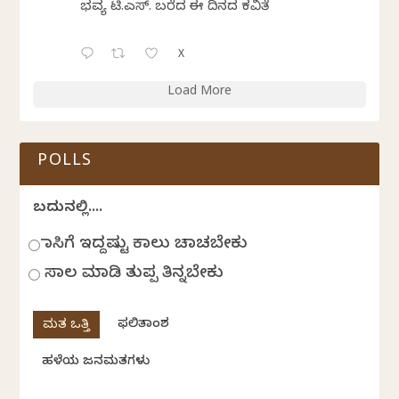
ಭವ್ಯ ಟಿ.ಎಸ್. ಬರೆದ ಈ ದಿನದ ಕವಿತೆ
X
Load More
POLLS
ಬದುಕಿನಲ್ಲಿ....
ಹಾಸಿಗೆ ಇದ್ದಷ್ಟು ಕಾಲು ಚಾಚಬೇಕು
ಸಾಲ ಮಾಡಿ ತುಪ್ಪ ತಿನ್ನಬೇಕು
ಫಲಿತಾಂಶ
ಹಳೆಯ ಜನಮತಗಳು