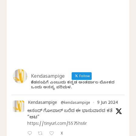
Kendasampige
Follow
ಕೆಂಡಸಂಪಿಗೆ ಎಂಬುದು ಕನ್ನಡ ಅಂತರ್ಜಾಲ ಲೋಕದ
ಒಂದು ಅನನ್ಯ ಪರಿಮಳ.
Kendasampige
9 Jun 2024
@kendasampige
·
ಆನಂದ್‌ ಗೋಪಾಲ್‌ ಬರೆದ ಈ ಭಾನುವಾರದ ಕತೆ
“ಆಟ”
https://tinyurl.com/5575hs6r
X