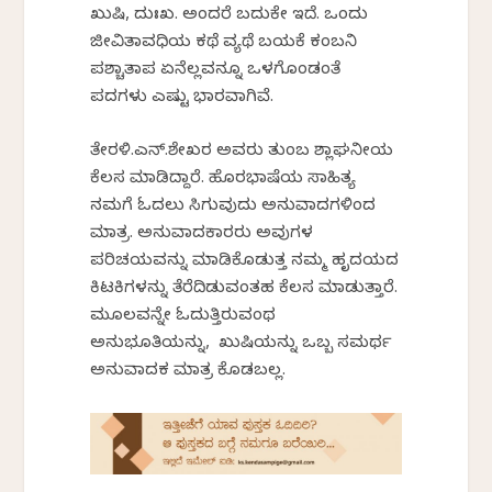
ಖುಷಿ, ದುಃಖ. ಅಂದರೆ ಬದುಕೇ ಇದೆ. ಒಂದು
ಜೀವಿತಾವಧಿಯ ಕಥೆ ವ್ಯಥೆ ಬಯಕೆ ಕಂಬನಿ
ಪಶ್ಚಾತಾಪ ಏನೆಲ್ಲವನ್ನೂ ಒಳಗೊಂಡಂತೆ
ಪದಗಳು ಎಷ್ಟು ಭಾರವಾಗಿವೆ.
ತೇರಳಿ.ಎನ್.ಶೇಖರ ಅವರು ತುಂಬ ಶ್ಲಾಘನೀಯ
ಕೆಲಸ ಮಾಡಿದ್ದಾರೆ. ಹೊರಭಾಷೆಯ ಸಾಹಿತ್ಯ
ನಮಗೆ ಓದಲು ಸಿಗುವುದು ಅನುವಾದಗಳಿಂದ
ಮಾತ್ರ. ಅನುವಾದಕಾರರು ಅವುಗಳ
ಪರಿಚಯವನ್ನು ಮಾಡಿಕೊಡುತ್ತ ನಮ್ಮ ಹೃದಯದ
ಕಿಟಕಿಗಳನ್ನು ತೆರೆದಿಡುವಂತಹ ಕೆಲಸ ಮಾಡುತ್ತಾರೆ.
ಮೂಲವನ್ನೇ ಓದುತ್ತಿರುವಂಥ
ಅನುಭೂತಿಯನ್ನು, ಖುಷಿಯನ್ನು ಒಬ್ಬ ಸಮರ್ಥ
ಅನುವಾದಕ ಮಾತ್ರ ಕೊಡಬಲ್ಲ.