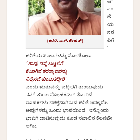
ಷ್
ಸಂ
ಜೆ
ಯ
ನೆನ
ಪಿಗೆ
(ತೇರಳಿ. ಎನ್. ಶೇಖರ್)
‘
ಕವಿತೆಯ ಸಾಲುಗಳನ್ನು ನೋಡೋಣ.
‘ ತಾವು ನನ್ನ ಬಟ್ಟಲಿಗೆ
ಕೆಂಪಗಿನ ಶರತ್ಕಾಲವನ್ನು
ನಿಲ್ಲಿಸದೆ ತುಂಬುತಿದ್ದೀರಿ’
ಎಂದು ಋತುವನ್ನು ಬಟ್ಟಲಿಗೆ ತುಂಬುವುದು
ನನಗೆ ತುಂಬ ಮೋಹಕವಾಗಿ ತೋರಿದೆ.
ರೂಪಕಗಳು ಸಶಕ್ತವಾಗಿರುವ ಕವಿತೆ ಇದಲ್ಲವೇ.
ಅವುಗಳನ್ನು ಒಂದು ಭಾಷೆಯಿಂದ ಇನ್ನೊಂದು
ಭಾಷೆಗೆ ದಾಟಿಸುವುದು ಕೂಡ ಸವಾಲಿನ ಕೆಲಸವೇ
ಆಗಿದೆ.