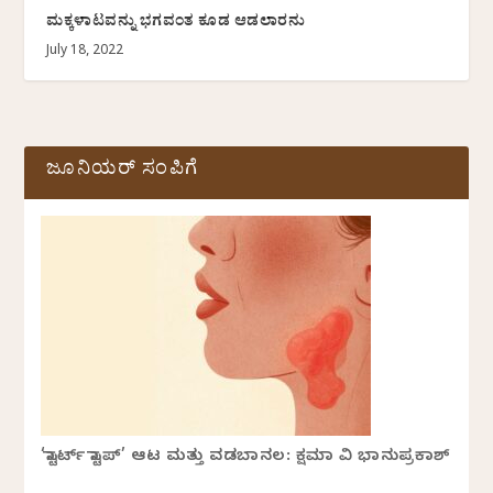
ಮಕ್ಕಳಾಟವನ್ನು ಭಗವಂತ ಕೂಡ ಆಡಲಾರನು
July 18, 2022
ಜೂನಿಯರ್ ಸಂಪಿಗೆ
‘ಸ್ಟಾರ್ಟ್ ಸ್ಟಾಪ್’ ಆಟ ಮತ್ತು ವಡಬಾನಲ: ಕ್ಷಮಾ ವಿ ಭಾನುಪ್ರಕಾಶ್