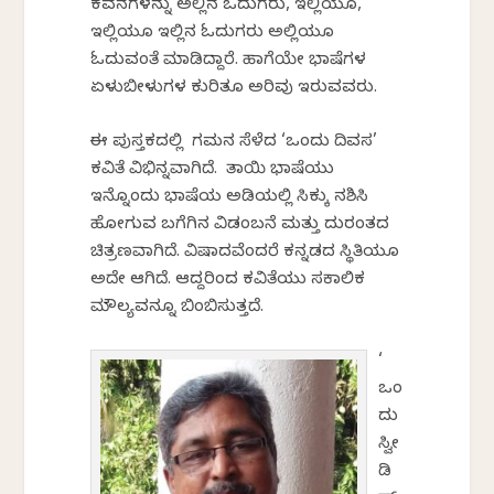
ಕವನಗಳನ್ನು ಅಲ್ಲಿನ ಓದುಗರು, ಇಲ್ಲಿಯೂ,
ಇಲ್ಲಿಯೂ ಇಲ್ಲಿನ ಓದುಗರು ಅಲ್ಲಿಯೂ
ಓದುವಂತೆ ಮಾಡಿದ್ದಾರೆ. ಹಾಗೆಯೇ ಭಾಷೆಗಳ
ಏಳುಬೀಳುಗಳ ಕುರಿತೂ ಅರಿವು ಇರುವವರು.
ಈ ಪುಸ್ತಕದಲ್ಲಿ ಗಮನ ಸೆಳೆದ ‘ಒಂದು ದಿವಸ’
ಕವಿತೆ ವಿಭಿನ್ನವಾಗಿದೆ. ತಾಯಿ ಭಾಷೆಯು
ಇನ್ನೊಂದು ಭಾಷೆಯ ಅಡಿಯಲ್ಲಿ ಸಿಕ್ಕು ನಶಿಸಿ
ಹೋಗುವ ಬಗೆಗಿನ ವಿಡಂಬನೆ ಮತ್ತು ದುರಂತದ
ಚಿತ್ರಣವಾಗಿದೆ. ವಿಷಾದವೆಂದರೆ ಕನ್ನಡದ ಸ್ಥಿತಿಯೂ
ಅದೇ ಆಗಿದೆ. ಆದ್ದರಿಂದ ಕವಿತೆಯು ಸಕಾಲಿಕ
ಮೌಲ್ಯವನ್ನೂ ಬಿಂಬಿಸುತ್ತದೆ.
‘
ಒಂ
ದು
ಸ್ವೀ
ಡಿ