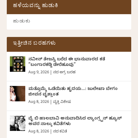
ಹಳೆಯವನ್ನು ಹುಡುಕಿ
ಇತ್ತೀಚಿನ ಬರಹಗಳು
ನವೀನ್‌ ತೇಜಸ್ವಿ ಬರೆದ ಈ ಭಾನುವಾರದ ಕತೆ
“ಬಂಗಾರಕಡ್ಡಿ ಡೇರೆಹೂವು”
Aug 9, 2026
|
ದಿನದ ಅಗ್ರ ಬರಹ
ಮತ್ತೊಮ್ಮೆ ಒಡೆಯಿತು ಹೃದಯ…: ಜುಲೇಖಾ ಬೇಗಂ
ಜೀವನ ವೃತ್ತಾಂತ
Aug 8, 2026
|
ವ್ಯಕ್ತಿ ವಿಶೇಷ
ವೈ ಬಿ ಹಾಲಬಾವಿ ಅನುವಾದಿಸಿದ ಲ್ಯಾಂಗ್ಸ್ಟನ್ ಹ್ಯೂಸ್
ಅವರ ನಾಲ್ಕು ಕವಿತೆಗಳು
Aug 8, 2026
|
ದಿನದ ಕವಿತೆ