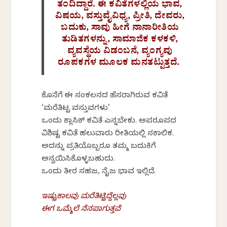
ತಂದಿದ್ದಾರೆ. ಈ ಕವಿತೆಗಳಲ್ಲಿಯ ಭಾವ,
ವಿಷಯ, ವಸ್ತುವೈವಿಧ್ಯ, ಪ್ರೀತಿ, ದೇವರು,
ಬದುಕು, ಸಾವು ಹೀಗೆ ನಾನಾರೀತಿಯ
ತುಡಿತಗಳನ್ನು, ಸಾಮಾಜಿಕ ಕಳಕಳಿ,
ವ್ಯವಸ್ಥೆಯ ವಿಡಂಬನೆ, ವ್ಯಂಗ್ಯವು
ರೂಪಕಗಳ ಮೂಲಕ ಮನತಟ್ಟುತ್ತದೆ.
ಕೊನೆಗೆ ಈ ಸಂಕಲನದ ಹೆಸರಾಗಿರುವ ಕವಿತೆ
‘ಮರೆತಿಟ್ಟ ವಸ್ತುವಗಳು’
ಒಂದು ಕ್ಲಾಸಿಕ್ ಕವಿತೆ ಎನ್ನಬೇಕು. ಅಪರೂಪದ
ವಿಶಿಷ್ಟ ಕವಿತೆ ಹಲುವಾರು ರೀತಿಯಲ್ಲಿ ಸಕಾಲಿಕ.
ಅದನ್ನು ಪ್ರತಿಯೊಬ್ಬರೂ ತಮ್ಮ ಬದುಕಿಗೆ
ಅನ್ವಯಿಸಿಕೊಳ್ಳಬಹುದು.
ಒಂದು ತೀರ ಸಹಜ, ನೈಜ ಭಾವ ಇಲ್ಲಿದೆ.
ಇಷ್ಟುಕಾಲವು ಮರೆತಿಟ್ಟಿದ್ದೆಲ್ಲವು
ಈಗ ಒಮ್ಮೆಲೆ ನೆನಪಾಗುತ್ತವೆ