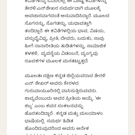
ಕವಿತೆಗಳನ್ನು ಓದಿರಲಿಲ್ಲ. ಈ ವಿಶಿಷ್ಟ ಕವಿತೆಗಳನ್ನು
ತೇರಳಿ.ಎನ್.ಶೇಖರ ಸಮರ್ಥವಾಗಿ ಮೂಲಕ್ಕೆ
ಅಪಚಾರವಾಗದಂತೆ ಅನುವಾದಿಸಿದ್ದಾರೆ. ಮೂಲದ
ಸೊಗಸನ್ನು, ಸೊಗಡನ್ನು, ಯಥಾವತ್ತಾಗಿ
ತಂದಿದ್ದಾರೆ. ಈ ಕವಿತೆಗಳಲ್ಲಿಯ ಭಾವ, ವಿಷಯ,
ವಸ್ತುವೈವಿಧ್ಯ, ಪ್ರೀತಿ, ದೇವರು, ಬದುಕು, ಸಾವು
ಹೀಗೆ ನಾನಾರೀತಿಯ ತುಡಿತಗಳನ್ನು, ಸಾಮಾಜಿಕ
ಕಳಕಳಿ, ವ್ಯವಸ್ಥೆಯ ವಿಡಂಬನೆ, ವ್ಯಂಗ್ಯವು
ರೂಪಕಗಳ ಮೂಲಕ ಮನತಟ್ಟುತ್ತದೆ.
ಮೂಲತಃ ದಕ್ಷಿಣ ಕನ್ನಡ ಜಿಲ್ಲೆಯವರಾದ ತೇರಳಿ
ಎನ್. ಶೇಖರ್ ಅವರು ಕೇರಳದ
ಗುರುವಾಯೂರಿನಲ್ಲಿ ವಾಸಿಸುತ್ತಿರುವವರು.
ಕಾವ್ಯವೆಂಬುದು ಅವರ ಪ್ರೀತಿಯ ಆಯ್ಕೆ. ‘ಈ
ಶಬ್ದ’ ಎಂಬ ಕವನ ಸಂಕಲನವನ್ನು
ಹೊರತಂದಿದ್ದಾರೆ. ಕನ್ನಡ ಮತ್ತು ಮಲಯಾಳಂ
ಭಾಷೆಯಲ್ಲಿ ಸಮರ್ಥ ಹಿಡಿತ
ಹೊಂದಿರುವುದರಿಂದ ಅವರು ಅನೇಕ