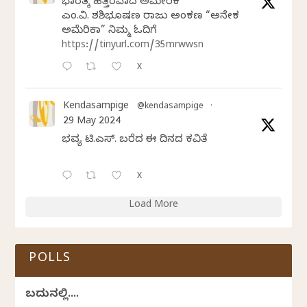
ಭಾರತಕ್ಕೆ ಹತ್ತಿರವಾದ ಅಮೇರಿಕ
ಎಂ.ವಿ. ಶಶಿಭೂಷಣ ರಾಜು ಅಂಕಣ “ಅನೇಕ
ಅಮೆರಿಕಾ” ನಿಮ್ಮ ಓದಿಗೆ
https://tinyurl.com/35mrwwsn
X
Kendasampige
@kendasampige
·
29 May 2024
ಭವ್ಯ ಟಿ.ಎಸ್. ಬರೆದ ಈ ದಿನದ ಕವಿತೆ
X
Load More
POLLS
ಬದುಕಿನಲ್ಲಿ....