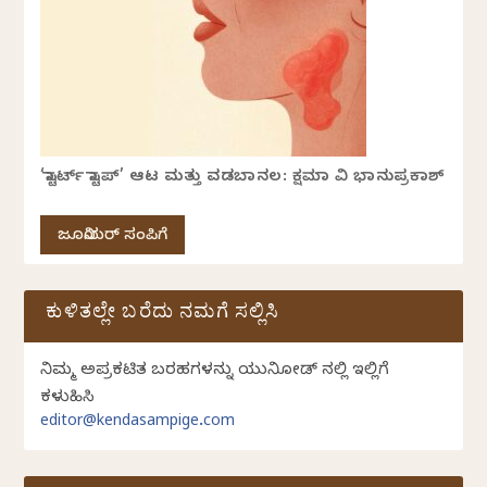
‘ಸ್ಟಾರ್ಟ್ ಸ್ಟಾಪ್’ ಆಟ ಮತ್ತು ವಡಬಾನಲ: ಕ್ಷಮಾ ವಿ ಭಾನುಪ್ರಕಾಶ್
ಜೂನಿಯರ್ ಸಂಪಿಗೆ
ಕುಳಿತಲ್ಲೇ ಬರೆದು ನಮಗೆ ಸಲ್ಲಿಸಿ
ನಿಮ್ಮ ಅಪ್ರಕಟಿತ ಬರಹಗಳನ್ನು ಯುನಿಕೋಡ್ ನಲ್ಲಿ ಇಲ್ಲಿಗೆ
ಕಳುಹಿಸಿ
editor@kendasampige.com