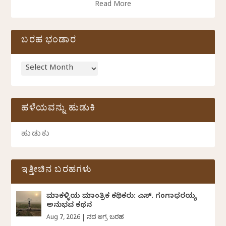
Read More
ಬರಹ ಭಂಡಾರ
ಹಳೆಯವನ್ನು ಹುಡುಕಿ
ಇತ್ತೀಚಿನ ಬರಹಗಳು
ಮಾಕಳ್ಳಿಯ ಮಾಂತ್ರಿಕ ಕಥಿಕರು: ಎಸ್. ಗಂಗಾಧರಯ್ಯ
ಅನುಭವ ಕಥನ
Aug 7, 2026
|
ದಿನದ ಅಗ್ರ ಬರಹ