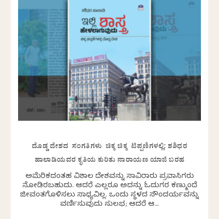
ದೊಡ್ಡ ದೇಶದ ಸಂಗತಿಗಳು ಚಿಕ್ಕ ಚಿಕ್ಕ ಟಿಪ್ಪಣಿಗಳಲ್ಲಿ: ಶಶಿಧರ
ಹಾಲಾಡಿಯವರ ಕೃತಿಯ ಕುರಿತು ನಾರಾಯಣ ಯಾಜಿ ಬರಹ
ಅಮೆರಿಕದಂತಹ ವಿಶಾಲ ದೇಶವನ್ನು ಸಾವಿರಾರು ಪ್ರವಾಸಿಗರು
ನೋಡಿರಬಹುದು. ಆದರೆ ಎಲ್ಲರೂ ಅದನ್ನು ಓದುಗರ ಕಣ್ಮುಂದೆ
ಜೀವಂತಗೊಳಿಸಲು ಸಾಧ್ಯವಿಲ್ಲ. ಒಂದು ಸ್ಥಳದ ಸೌಂದರ್ಯವನ್ನು
ವರ್ಣಿಸುವುದು ಸುಲಭ; ಆದರೆ ಆ...