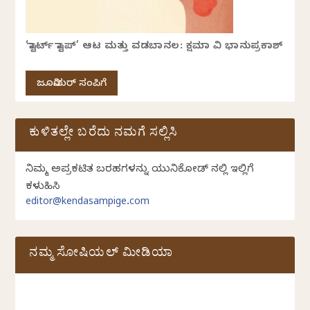
‘ಸ್ಟಾರ್ಟ್ ಸ್ಟಾಪ್’ ಆಟ ಮತ್ತು ವಡಬಾನಲ: ಕ್ಷಮಾ ವಿ ಭಾನುಪ್ರಕಾಶ್
ಜೂನಿಯರ್ ಸಂಪಿಗೆ
ಕುಳಿತಲ್ಲೇ ಬರೆದು ನಮಗೆ ಸಲ್ಲಿಸಿ
ನಿಮ್ಮ ಅಪ್ರಕಟಿತ ಬರಹಗಳನ್ನು ಯುನಿಕೋಡ್ ನಲ್ಲಿ ಇಲ್ಲಿಗೆ
ಕಳುಹಿಸಿ
editor@kendasampige.com
ನಮ್ಮ ಸೋಷಿಯಲ್‌ ಮೀಡಿಯಾ