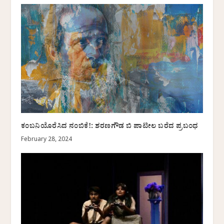
ಕಂಬನಿಯೊರೆಸಿದ ನಂಬಿಕೆ!: ಶರಣಗೌಡ ಬಿ ಪಾಟೀಲ ಬರೆದ ಪ್ರಬಂಧ
February 28, 2024