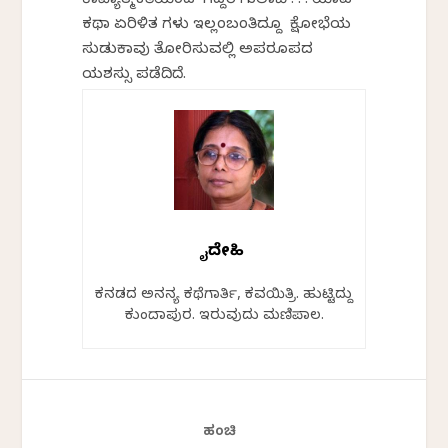
ಕಾವ್ಯಾತ್ಮಕತೆಯಿಂದ ಗೆದ್ದರೆ ಗುಲಾಬಿ . . . ಯಾವ
ಕಥಾ ಏರಿಳಿತ ಗಳು ಇಲ್ಲವೆಂಬಂತಿದ್ದೂ ಕ್ಷೋಭೆಯ
ಸುಡುಕಾವು ತೋರಿಸುವಲ್ಲಿ ಅಪರೂಪದ
ಯಶಸ್ಸು ಪಡೆದಿದೆ.
ವೈದೇಹಿ
ಕನ್ನಡದ ಅನನ್ಯ ಕಥೆಗಾರ್ತಿ, ಕವಯಿತ್ರಿ. ಹುಟ್ಟಿದ್ದು
ಕುಂದಾಪುರ. ಇರುವುದು ಮಣಿಪಾಲ.
ಹಂಚಿ