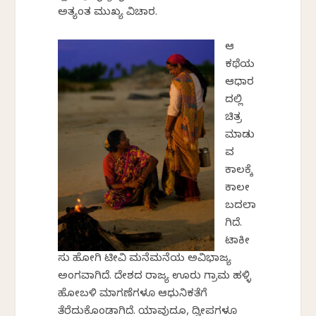
ಅತ್ಯಂತ ಮುಖ್ಯ ವಿಚಾರ.
ಆ
ಕಥೆಯ
ಆಧಾರ
ದಲ್ಲಿ
ಚಿತ್ರ
ಮಾಡು
ವ
ಕಾಲಕ್ಕೆ
ಕಾಲವೇ
ಬದಲಾ
ಗಿದೆ.
ಟಾಕೀ
ಸು ಹೋಗಿ ಟೀವಿ ಮನೆಮನೆಯ ಅವಿಭಾಜ್ಯ
ಅಂಗವಾಗಿದೆ. ದೇಶದ ರಾಜ್ಯ ಊರು ಗ್ರಾಮ ಹಳ್ಳಿ
ಹೋಬಳಿ ಮಾಗಣೆಗಳೂ ಆಧುನಿಕತೆಗೆ
ತೆರೆದುಕೊಂಡಾಗಿದೆ. ಯಾವುದೂ, ದ್ವೀಪಗಳೂ