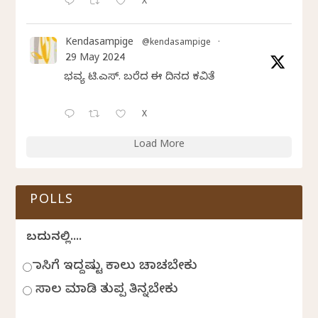
X
Kendasampige
@kendasampige
·
29 May 2024
ಭವ್ಯ ಟಿ.ಎಸ್. ಬರೆದ ಈ ದಿನದ ಕವಿತೆ
X
Load More
POLLS
ಬದುಕಿನಲ್ಲಿ....
ಹಾಸಿಗೆ ಇದ್ದಷ್ಟು ಕಾಲು ಚಾಚಬೇಕು
ಸಾಲ ಮಾಡಿ ತುಪ್ಪ ತಿನ್ನಬೇಕು