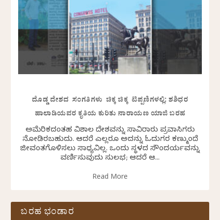
ದೊಡ್ಡ ದೇಶದ ಸಂಗತಿಗಳು ಚಿಕ್ಕ ಚಿಕ್ಕ ಟಿಪ್ಪಣಿಗಳಲ್ಲಿ: ಶಶಿಧರ
ಹಾಲಾಡಿಯವರ ಕೃತಿಯ ಕುರಿತು ನಾರಾಯಣ ಯಾಜಿ ಬರಹ
ಅಮೆರಿಕದಂತಹ ವಿಶಾಲ ದೇಶವನ್ನು ಸಾವಿರಾರು ಪ್ರವಾಸಿಗರು
ನೋಡಿರಬಹುದು. ಆದರೆ ಎಲ್ಲರೂ ಅದನ್ನು ಓದುಗರ ಕಣ್ಮುಂದೆ
ಜೀವಂತಗೊಳಿಸಲು ಸಾಧ್ಯವಿಲ್ಲ. ಒಂದು ಸ್ಥಳದ ಸೌಂದರ್ಯವನ್ನು
ವರ್ಣಿಸುವುದು ಸುಲಭ; ಆದರೆ ಆ...
Read More
ಬರಹ ಭಂಡಾರ