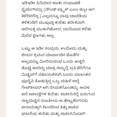
ಇಡಿಇಡೀ ಸಿನೆಮಾದ ಹಾಡು ಸಂಭಾಷಣೆ
ಫೈಟಿಂಗ್‌ಸದ್ದು (ಸೌಂಡ್ ಟ್ರ್ಯಾಕ್ ಎಂಬ ಶಬ್ದವೇ ಆಗ
ತಿಳಿದಿರಲಿಲ್ಲ.) ಎಲ್ಲವನ್ನೂ ನಾವು ಚಾವಡಿಯ
ತಳಿಕಂಡಿಗೆ ಮುಖವೊತ್ತಿ ಕುಳಿತು ತದೇಕವಾಗಿ
ಆಲಿಸುತ್ತ ಮುಳುಗಿಹೋದ, ಬಾಯಿಪಾಠ ಕಲಿತು
ಮೆರೆದ ಕ್ಷಣಗಳು ಅವೆಲ್ಲ.
ಒಟ್ಟು ಆ ಇಡೀ ಸಂಭ್ರಮ, ಉಮೇದು ಮತ್ತು
ಜೀವನ ಕ್ರಮದ ಮಾರ್ಪಾಟಿನ ಜೊತೆಗೇ
ಅವೆಲ್ಲವನ್ನೂ ಮೀರಿಸುವಂಥ ಒಂದು ಅಚ್ಚರಿ
ಹೊಟ್ಟಿ ಹಾರಿದ್ದು ಮಾತ್ರ ನಮ್ಮಲ್ಲಿ ಪ್ರತಿ ಹೆರಿಗೆಗೂ
ಮಿಡವೈಫ್‌ಗೆ ಸಹಾಯಕಳಾಗಿ ಬಂದು ಬಾಣಂತನ
ಪೂರೈಸಿ ಕೊಡುತ್ತಿದ್ದ ಒಬ್ಬ ಮಹಿಳೆ ಅಲ್ಲಿ
ಗೇಟ್‌ಕೀಪರ್ ಆಗಿ ನೇಮಕಗೊಂಡದ್ದು. ಅವಳ
ಆಸೆ ಆಕಾಂಕ್ಷೆಗಳ ಕುರಿತು, ಟಾಕೀಸಿನಲ್ಲಿ ಜರುಗುವ
ಸಣ್ಣಮಟ್ಟಿನ ರಾಜಕೀಯ ಆ ಹೆಣ್ಣುಹೆಂಗಸನು
ಅನಾಮತ್ತಾಗಿ ಕೆಲಸದಿಂದ ಕಿತ್ತು ಹಾಕಿದ
ಘಟನೆಯ ಕುರಿತು ಮತ್ತು ಟಾಕೀಸಿನಿಂದಾಗಿ