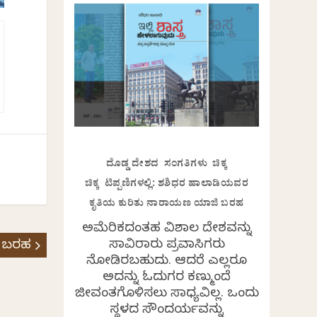
ದೊಡ್ಡ ದೇಶದ ಸಂಗತಿಗಳು ಚಿಕ್ಕ
ಚಿಕ್ಕ ಟಿಪ್ಪಣಿಗಳಲ್ಲಿ: ಶಶಿಧರ ಹಾಲಾಡಿಯವರ
ಕೃತಿಯ ಕುರಿತು ನಾರಾಯಣ ಯಾಜಿ ಬರಹ
ಅಮೆರಿಕದಂತಹ ವಿಶಾಲ ದೇಶವನ್ನು
ಸಾವಿರಾರು ಪ್ರವಾಸಿಗರು
 ಬರಹ
ನೋಡಿರಬಹುದು. ಆದರೆ ಎಲ್ಲರೂ
ಅದನ್ನು ಓದುಗರ ಕಣ್ಮುಂದೆ
ಜೀವಂತಗೊಳಿಸಲು ಸಾಧ್ಯವಿಲ್ಲ. ಒಂದು
ಸ್ಥಳದ ಸೌಂದರ್ಯವನ್ನು