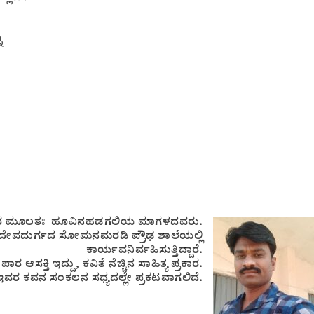
ೂ
ರ ಮೂಲತಃ ಹೂವಿನಹಡಗಲಿಯ ಮಾಗಳದವರು.
ರಸ್ತುತ ದೇವದುರ್ಗದ ಸೋಮನಮರಡಿ ಪ್ರೌಢ ಶಾಲೆಯಲ್ಲಿ
ಕಾರ್ಯವನಿರ್ವಹಿಸುತ್ತಿದ್ದಾರೆ.
ಅಪಾರ ಆಸಕ್ತಿ ಇದ್ದು, ಕವಿತೆ ನೆಚ್ಚಿನ ಸಾಹಿತ್ಯ ಪ್ರಕಾರ.
ಇವರ ಕವನ ಸಂಕಲನ ಸಧ್ಯದಲ್ಲೇ ಪ್ರಕಟವಾಗಲಿದೆ.