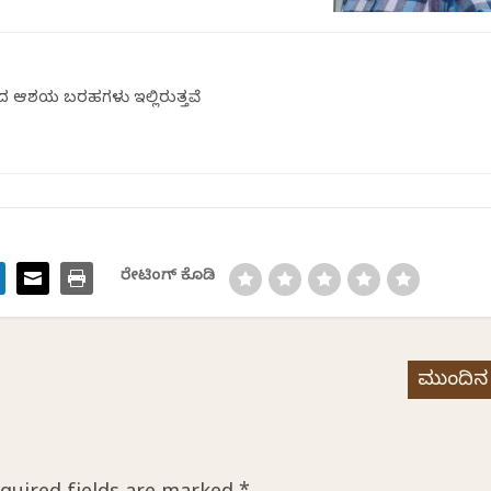
ದ ಆಶಯ ಬರಹಗಳು ಇಲ್ಲಿರುತ್ತವೆ
ರೇಟಿಂಗ್ ಕೊಡಿ
ಮುಂದಿನ