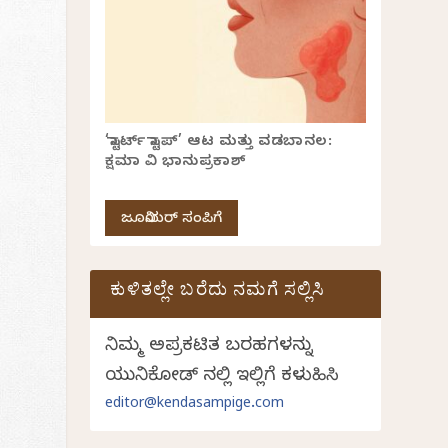
‘ಸ್ಟಾರ್ಟ್ ಸ್ಟಾಪ್’ ಆಟ ಮತ್ತು ವಡಬಾನಲ:
ಕ್ಷಮಾ ವಿ ಭಾನುಪ್ರಕಾಶ್
ಜೂನಿಯರ್ ಸಂಪಿಗೆ
ಕುಳಿತಲ್ಲೇ ಬರೆದು ನಮಗೆ ಸಲ್ಲಿಸಿ
ನಿಮ್ಮ ಅಪ್ರಕಟಿತ ಬರಹಗಳನ್ನು
ಯುನಿಕೋಡ್ ನಲ್ಲಿ ಇಲ್ಲಿಗೆ ಕಳುಹಿಸಿ
editor@kendasampige.com