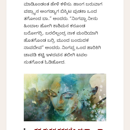
ಮಾಡಿಕೊಂಡಂತ ಹೇಳಿ ಕಳಿಸು. ಹಾಂಗ ಬರುವಾಗ
ವಜ್ರ್ಯಾನ ಅಂಗಡ್ಯಾಗ ಬಿಸ್ಕಿಟ ಪುಡಕಾ ಒಂದ
ತಗೋಂದ ಬಾ..” ಅಂದರು. “ನಿಂಗಪ್ಪಾ ನೀನು
ಹಿಂಬಾಲ ಹೋಗಿ ಕಾಶಿಮನ ಕರಕೊಂಡ
ಬರೋಗರ್ರಿ.. ಬರಲಿಲ್ಲಂದ್ರ ನಾಕ ಮಂದಿಯಾಗಿ
ಹೊತಗೊಂಡ ಬರ್ರಿ. ಮುಂದ ಬಂದುದಕ
ನಾವದೇವ” ಅಂದರು. ನಿಂಗಪ್ಪ ಒಂದ ಹಾರಿಕಿಗಿ
ಚಾವಡಿ ಕಟ್ಟಿ ಇಳದವನ ತಲೀಗಿ ಟವಲ
ಸುತಗೊಂತ ಓಡಿಹೋದ.