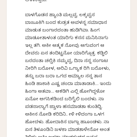
ಅಳಾಕತ್ತರು.
ಬಾಳಗೊಡನ ಹ್ಯಾಂತಿ ಮಲ್ಲವ್ವ. ಲಕ್ಕವ್ವನ
ಬಾಜೂಕಿಗಿ ಬಂದ ಕುಡ್ರತ ಅವಳನ್ನ ಸಮಾಧಾನ
ಮಾಡುತ ಬಂಗಾರದಂತಾ ಹುಡಿಗಿವಾ. ಹಿಂಗ
ಮಾಡಕೋತಾಳಂತ ಯಾರಿಗು ಕನಸ ಮನಿಸಿನಾಗು
ಇಲ್ಲ ತಗಿ. ಅಕೀ ಆತ್ಮಕ ನೋವು ಆಗುವಂಗ ಆ
ದೇವರು ಏನ ತಂದಿಟ್ಟನೋ ಯಾರಿಗ್ಗೊತ್ತ. ಕಡ್ಡಿಲಿ
ಬರದಂತಾ ಚಲ್ವಿಕಿ ನಮ್ಮವ್ವ, ದಿನಾ ನನ್ನ ಸಂಗಾಟ
ನೀರಿಗಿ ಬರೋಳ, ಅರಿವಿ ಒಗ್ಯಾಕ ಕೆರಿಗಿ ಬರೋಳು,
ತನ್ನು ಬರಾ ಬರಾ ಒಗದ ಆಮ್ಯಾಲ ನನ್ನ ತಾನ
ಹಿಂಡಿ ಹಾಕಾಕಿ ಎಷ್ಟ ಚಂದಾ ಮಾತಾಡಾಕಿ… ಇಂದು
ಹಿಂಗಾ ಆತವಾ… ಆಕಡಿಗಿ ಎಲ್ಲಿ ಹೋಗಿದ್ದಳೋ
ಏನೋ ಅಗಸಿಕಡಿಂದ ಬರಿಗೈಲಿ ಬಂದಳು. ನಾ
ಪಡಸಾಲ್ಯಾಗೆ ಜ್ವಾಳಾ ಹಸಮಾಡತಾ ಕುಂತಿದ್ನಿ.
ಅಕೀನ ನೋಡಿ ಕರಿದಿನಿ.. ಕೇಳಿ ಕೇಳಿದಂಗಾ ಒಳಗ
ಹೋದಳು. ಹೋದಾಕಿನ ಬಾಗ್ಲಾ ಹಾಕೊಂಡಳು. ನಾ
ಏನ ತಿಳಕೊಂಡಿನಿ ಜಳಕಾ ಮಾಡತಾಳೇನೋ ಅಂತ