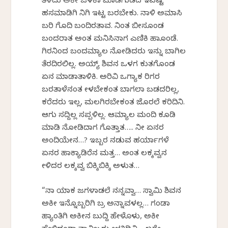
ತಿಳಿದು ಅಕೀ ಜಳಕಾ ಮಾಡಗುಡದ ಇವಷ್ಟ
ಹಸಮಾಡಿಗಿ ನಿಗಿ ಇಟ್ಟ ಬರಬೇಕು. ನಾಳಿ ಅಮಾಸಿ
ಬರಿ ಗೊದಿ ಬಂದಿರತಾವ. ನಿಂತ ಬೀಸಕೊಂಡ
ಬಂದರಾತ ಅಂತ ಮನಿಸಿನಾಗ ಎಣಿಕಿ ಹಾಕೊಂಡೆ.
ಗಿರನಿಂದ ಬಂದಮ್ಯಾಲ ನೋಡಿದರು ಇನ್ನು ಬಾಗಿಲ
ತೆರದಿರಲಿಲ್ಲ. ಅಯ್ಯ್ ಶಿವನ ಒಳಗ ಕುತಗೊಂಡ
ಏನ ಮಾಡಾತಾಳಿಕಿ. ಅರಿವಿ ಒಗ್ಯಾಕ ಕೆರಿಗರ
ಬರತಾಳೆನಂತ ಕೇಳಬೇಕಂತ ಬಾಗಲಾ ಬಡದರಿಲ್ಲ,
ಕರೆದರು ಇಲ್ಲ, ಮಲಗಿರಬೇಕಂತ ಜೊರಲೆ ಕರಿದಿನಿ.
ಆಗು ಸದ್ದಿಲ್ಲ ಸಪ್ಪಳಿಲ್ಲ. ಆಮ್ಯಾಲ ಮಂದಿ ಕೂಡಿ
ಮಾಡಿ ನೋಡಿದಾಗ ಗೊತ್ತಾತ….. ನೀ ಏನರ
ಅಂದಿಯೇನ…? ಇಬ್ಬರ ನಡುವ ಹರ್ಯಾಗಳೆ
ಏನರ ಹಾಕ್ಯಾಡಿರೆನ ಮತ್ತ… ಅಂತ ಲಕ್ಕವ್ವನ
ಕೇಳಿದರ ಲಕ್ಕವ್ವ ಬಿಕ್ಕಿಬಿಕ್ಕಿ ಅಳುತ…
“ನಾ ಯಾಕ ಜಗಳಾಡಲೆ ನನ್ನವ್ವಾ… ಸ್ವಾಮಿ ಶಿವನ
ಅಕೀ ಇನ್ನೊಬ್ಬರಿಗಿ ಬ್ರ ಅನ್ನಾವಳಲ್ಲ… ಗಂಡಾ
ಹ್ಯಾಂತಿಗಿ ಅಕೀನ ಬುದ್ದಿ ಹೇಳೊಳು, ಅಕೀ