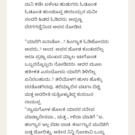
ಮನಿ ಕಡೇ ಏಳೆಂಟ ಹುಡುಗರು ಓಡಕೊಂತ
ಓಡಕೊಂತ ಹುಂಚಿಕೊಪ್ಪ ಈರಬದ್ರುನ ಮನೀ
ಸಂದರಿ ಹಿಡದ ಓಡಿದರು. ಅಪ್ಪಣ್ಣ
ಬೆರಗಗಣ್ಣಿನಿಂದ ಅದನ ನೋಡಿದ.
“ಯಾರಿಗಿ ಏನಾತೋ…? ಹಿಂಗ್ಯಾಕ ಓಡಿಹೋದರು
ಅವರು..? ಅಂದ. ಅವನ ಜೋಡ ಕುಂತವರೆಲ್ಲ
ಅದಾ ಪ್ರಶ್ನಾ ಮುಖದ ಮ್ಯಾಲ ಇಟಗೊಂಡ
ಒಬ್ಬರನ್ನೊಬ್ಬರು ನೋಡಿದರು. ಆದರ ಮೂಲ
ಹಕೀಕತ ಎನಂಬೋದು ಯಾರಿಗಿ ತಿಳಿಲಿಲ್ಲ.
ಏನಿರಬಹುದು..? ತಲಿಯೊಳಗ ಹುಳಾ ಹೊಕ್ಕು
ಕೆದರತೊಡಗಿದವು. ತಲಿಮ್ಯಾಲಿನ ಪಟಗಾ ಬಿಚ್ಚಿ
ಮತ್ತ ಅದರೀತಿ ಸುತ್ತಿಕೊಳ್ಳುತಿದ್ದ ಕುರುಬರ
ರಾಯಪ್ಪ
“ಸ್ವಾಮಗೋಳ ಹೊಲಕ ಯಾರರ ಸನೇಪ
ಮಾಡ್ಯಾರೇನಪಾ.., ಮತ್ತ.., ಕೇಳಿದಾ ಮಾತಿಗೆ “ಏ..
ಹಂಗ್ಯಾರ ಇಲ್ಲ ಬಿಡಾ ಬಾಡ. ಕರ್ಜಗ್ಯಾರ ಮುದಿಕಿಗಿ
ಜಡ್ಡ ಜೋರಿತ್ತು, ಅಕೀನ ನಿನ್ನಿ ಗೋಕಾವಿ ಒಯ್ದ