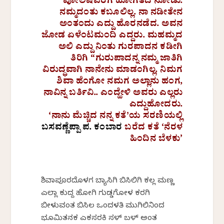
ಪೋಲಿಷವರೆಗೆ ಹೋಗತದ ನೋಡು.
ನಮ್ಮದಂತು ಕಬೂಲಿಲ್ಲ. ನಾ ನಡೀತೇನ
ಅಂತಂದು ಎದ್ದು ಹೊರನಡೆದ. ಅವನ
ಜೋಡ ಏಳೆಂಟಮಂದಿ ಎದ್ದರು. ಮಹಮ್ಮದ
ಅಲಿ ಎದ್ದು ನಿಂತು ಗುರಪಾದನ ಕಡೀಗಿ
ತಿರಿಗಿ “ಗುರುಪಾದನ್ನ ನಮ್ಮ ಜಾತಿಗಿ
ವಿರುದ್ಧವಾಗಿ ನಾನೇನು ಮಾಡಂಗಿಲ್ಲ. ನಿಮಗ
ಶಿವಾ ಹೆಂಗೋ ನಮಗ ಅಲ್ಲಾನು ಹಂಗ,
ನಾವಿನ್ನ ಬರ್ತಿವಿ.. ಎಂದ್ಹೇಳಿ ಅವರು ಎಲ್ಲರು
ಎದ್ದುಹೋದರು.
‘ನಾನು ಮೆಚ್ಚಿದ ನನ್ನ ಕತೆʼಯ ಸರಣಿಯಲ್ಲಿ
ಬಸವಣ್ಣೆಪ್ಪಾ ಪ. ಕಂಬಾರ
ಬರೆದ ಕತೆ ‘ನೆರಳ
ಹಿಂದಿನ ಬೆಳಕು’
ಶಿವಾಪೂರದೊಳಗ ಬ್ಯಾಸಿಗಿ ಬಿಸಿಲಿಗಿ ಕಲ್ಲ ಮಣ್ಣ
ಎಲ್ಲಾ ಕುದ್ದ ಹೋಗಿ ಗುಡ್ಡಗೋಳ ಕರಗಿ
ಬೀಳುವಂತ ಬಿಸಿಲ ಒಂದಳತಿ ಮುಗಿಲಿನಿಂದ
ಭೂಮಿತನಕ ಎಕಸರಕಿ ಸಳ್ ಬಳ್ ಅಂತ