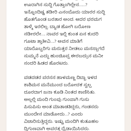
ಊರಾಗಿನ ಸುದ್ದಿ ಗೊತ್ತಾಂಗಿಲ್ಲೇನ……?
ಇನ್ನೊಂದಿಷ್ಟ ತಡೀರಿ ಎನಂಬೊದು ಯಾರರ ಸುದ್ದಿ
ಹೊತಗೊಂಡ ಬರತಾರ ಅಂದ. ಆದರ ಭರಮಗ
ತಾಳ್ಮೆ ಇರಲಿಲ್ಲ. ಬ್ಯಾಡ ಹೋಗಿ ಬರೋಣ
ನಡೀರಲೇ…. ನಾವರ ಇಲ್ಲಿ ಕುಂತ ಏನ ಕುದರಿ
ಗೂಟಾ ಕೆತ್ತಾತೀವಿ….? ಅವನ ಮಾತಿಗೆ
ಯಾರೊಬ್ಬರಿಗು ಮರುತ್ತರ ನೀಡಲು ಮನಸ್ಸಾಗದೆ
ಸುಮ್ಮನೆ ಎದ್ದು ಹುಂಚಿಕೊಪ್ಪ ಈರಬದ್ರುನ ಮನೀ
ಸಂದರಿ ಹಿಡದ ಹೊರಟರು.
ವಡದಡರ ಪರಸನ ಹಾಳಮಣ್ಣ ದಿಬ್ಬಾ ಇಳದ
ಕಾಶಿಮನ ಮನೆಮುಂದ ಬರೋದಕ ಸ್ವಲ್ಪ
ದೂರದಾಗ ಜನಾ ಕೂಡಿ ನಿಂತದ ಕಾಣಿಸಿತು.
ಅಲ್ಲಲ್ಲಿ ಮಂದಿ ಗುಂಪು ಗುಂಪಾಗಿ ಗುಸು
ಪಿಸುಪಿಸು ಅಂತ ಮಾತಾಡತಿದ್ದರು, ಗಂಡಸರು
ಮುಂದೇನ ಮಾಡೋದು…? ಎಂದು
ವಿಚಾರಿಸುತ್ತಿದ್ದರು. ಇಷ್ಟು ಮಂದಿಗಿ ಕುತೂಹಲ
ದ್ವಿಗುಣವಾಗಿ ಅವರತ್ತ ದೈಡಾಯಿಸಿದರು.