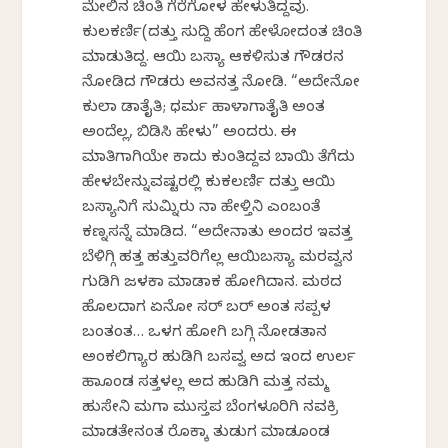
ಮೇಲಿನ ಚಿಂತಿ ಗೆರೆಗೋಳ ಹೇಳುತಿದ್ದವು.
ಕುಲಕರ್ಣಿ(ದತ್ತು ಸುದ್ದಿ ಹೆಂಗ ಹೇಳೋದಂತ ಚಿಂತಿ
ಮಾಡುತಿದ್ದ. ಆಯಿ ಬಸ್ಯಾ ಆಕಳಿಸುತ ಗೌಡರನ
ನೋಡಿದ ಗೌಡರು ಅವನತ್ತ ನೋಡಿ. “ಅದೇನೋ
ಕುಲಾ ಕೆಡಾತೈತಿ; ಧರ್ಮ ಹಾಳಾಗಾತೈತಿ ಅಂತ
ಅಂದೆಲ್ಲ, ಬಿಡಿಸಿ ಹೇಳು” ಅಂದರು. ಈ
ಮಾತಿಗಾಗಿಯೇ ಕಾದು ಕುಂತಿದ್ದವ ಬಾಯಿ ತೆಗೆದು
ಹೇಳಬೇಕೆನ್ನುವಷ್ಟರಲ್ಲಿ ಕುಕಲರ್ಣಿ ದತ್ತು ಆಯಿ
ಬಸ್ಯಾನಿಗೆ ಸುಮ್ನಿರು ನಾ ಹೇಳ್ತಿನಿ ಎಂಬಂತೆ
ಕಣ್ನಸನ್ನೆ ಮಾಡಿದ. “ಅದೇನಾತು ಅಂದರ ಇವತ್ತ
ಬೆಳಿಗ್ಗಿ ಹತ್ತ ಹತ್ತುವರಿಗೆಲ್ಲ ಆಯಿಬಸ್ಯಾ ಮರವ್ವನ
ಗುಡಿಗಿ ಜಳಕಾ ಮಾಡಾಕ ಹೋಗಿದಾನ. ಮಠದ
ಹೊಲದಾಗ ಏನೋ ಸರ್ ಬರ್ ಅಂತ ಸಪ್ಪಳ
ಬಂತಂತ… ಒಳಗ ಹೋಗಿ ಬಗ್ಗಿ ನೋಡತಾನ
ಅಂಕಲಿಗ್ಯಾರ ಹುಡಿಗಿ ಬಸವ್ವ ಅದ ಇಂದ ಉರ್ಲ
ಹಾಕೊಂಡ ಸತ್ತಳಲ್ಲ ಅದ ಹುಡಿಗಿ ಮತ್ತ ನಮ್ಮ
ಹುಸೇನಿ ಮಗಾ ಮುಸ್ತಪ ಬೆಂಗಳೂರಿಗಿ ನವಕ್ರಿ
ಮಾಡತೇನಂತ ರೊಕ್ಕಾ ತುಡುಗ ಮಾಡಕೊಂಡ