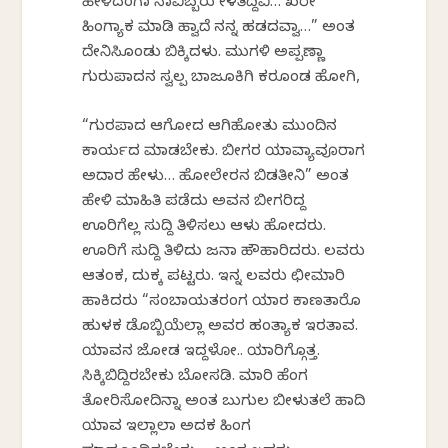
ಹೇಳಿದಂಗಾ ನಾವಿಬ್ಬರು ಕೇಳತಿದ್ದಿವಿ… ಖರೇ
ಹಿಂಗ್ಯಾಕ ಮಾಡಿ ಹ್ವಾದೆ ನನ್ನ ಹಡದವ್ವಾ…” ಅಂತ
ದೇನಿಸಿಕೊಂಡು ಬಿಕ್ಕಿದಳು. ಮುಗಳಿ ಅಪ್ಪಣ್ಣಾ
ಗುರುಪಾದನ ಸ್ವಲ್ಪ ಬಾಜೂಕಿಗಿ ಕರಕೊಂಡ ಹೋಗಿ,
“ಗುರಪಾದ ಆಗೋದ ಆಗಿಹೋತು ಮುಂದಿನ
ಕಾರ್ಯದ ಮಾಡಬೇಕು. ಬೀಗರ ಯಾವ್ಯಾವೂರಾಗ
ಅದಾರ ಹೇಳು… ಹೋಲೇರನ ಬಿಡತೀನಿ” ಅಂತ
ಹೇಳಿ ಮಾಹಿತಿ ಪಡೆದು ಅವನ ಬೀಗರಿದ್ದ
ಊರಿಗೆಲ್ಲ ಸುದ್ದಿ ತಿಳಿಸಲು ಆಳು ಹೋದರು.
ಊರಿಗೆ ಸುದ್ದಿ ತಿಳಿದು ಜನಾ ಹೌಹಾರಿದರು. ಕೆಲವರು
ಆತಂಕ, ದುಕ್ಕ ಪಟ್ಟರು. ಇನ್ನ ಕೆಲವರು ಛೀಮಾರಿ
ಹಾಕಿದರು “ಸಂಬಾಯತರಂಗ ಯಾರ ಕಾಣತಾರೊ
ಹುಳಕ ಡೊಬ್ಬಿಯೆಲ್ಲಾ ಅವರ ಹಂತ್ಯಾಕ ಇರತಾವ.
ಯಾವನ ಜೋಡ ಇದ್ದಳೋ.. ಯಾರಿಗ್ಗೊತ್ತ.
ಸಿಕ್ಕಿಬಿದ್ದಿರಬೇಕು ಬೋಸಡಿ. ಮಾರಿ ಹೆಂಗ
ತೋರಿಸೋದಿನ್ನಾ ಅಂತ ಬುಗುಲ ಬೀಳುತಲೆ ಹಾದಿ
ಯಾವ ಇಲ್ಲಾಲಾ ಅದಕ ಹಿಂಗ