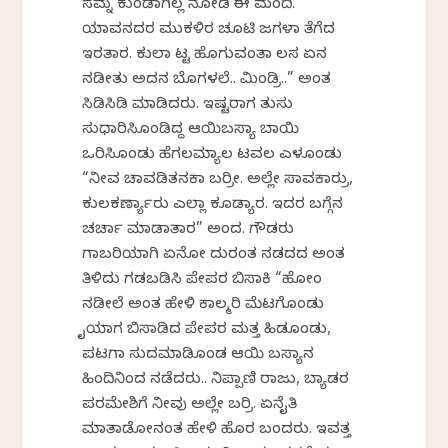
ಸಮ್ನ ಕುಂಡಾಗಿಲ್ಲ ನೋಡಿ ಈ ಮಂದಿ.
ಯಾವನದರ ಮುಕಳಿರ ಚೂಟಿ ಜಗಳಾ ತೆಗೆದ
ಇರತಾರ. ಕುಲಾ ಕೆಟ್ಟ ಹೊಗುವಂತಾ ಕೆಲಸ ಏನ
ನಡೀತು ಅದನ ಬೊಗಳಲೆ.. ಮಿಂಡ್ರಿಕೆ..” ಅಂತ
ಸಿಡಿಸಿಡಿ ಮಾಡಿದರು. ಇಷ್ಟರಾಗ ತುಸು
ಸುಧಾರಿಸಿಕೊಂಡಿದ್ದ ಆಯಿಬಸ್ಯಾ ಬಾಯಿ
ಒರಿಸಿಕೊಂಡು ಹೆಗಲಮ್ಯಾಲ ಟವಲ ಎಳಕೊಂಡು
“ನೀವ ಚಾವಡಿತನಕಾ ಬರ್ರೀ. ಅಲ್ಲೇ ಸಾವಕಾರ್ರು,
ಕುಲಕರ್ಣ್ಯಾರು ಎಲ್ಲಾ ಕೂಡ್ಯಾರ. ಇದರ ಬಗ್ಗೆನ
ಚರ್ಚಾ ಮಾಡಾತಾರ” ಅಂದ. ಗೌಡರು
ಗಾಬರಿಯಾಗಿ ಏನೋ ದುರಂತ ನಡದದ ಅಂತ
ತಿಳಿದು ಗಡಬಡಿಸಿ ಪೇಪರ ಬಿಸಾಕಿ “ಹೋಂ
ನಡೀಲೆ ಅಂತ ಹೇಳಿ ಕಾಲ್ಮರಿ ಮೆಟಗೊಂಡು
ಕೈಯಾಗ ಬಿಸಾಡಿದ ಪೇಪರ ಮತ್ತ ಹಿಡಕೊಂಡು,
ಪಟಗಾ ಸುದಮಾಡಿಕೊಂಡ ಆಯಿ ಬಸ್ಯಾನ
ಹಿಂದಿನಿಂದ ನಡೆದರು.. ನಿಪ್ಪಾಣಿ ರಾಜು, ಬ್ಯಾಡರ
ಪರಮೇಶಿಗೆ ನೀವು ಅಲ್ಲೇ ಬರ್ರಿ. ಏನೈತಿ
ಮಾತಾಡೋನಂತ ಹೇಳಿ ಹೊರ ಬಂದರು. ಇವತ್ತ