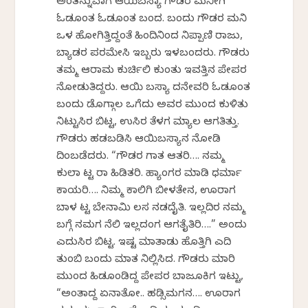
ಅಂತನ್ನುವಾಗ ಆಯಿಬಸ್ಯಾ ಗೌಡರ ಮನೀಗಿ
ಓಡಕೊಂತ ಓಡಕೊಂತ ಬಂದ. ಬಂದು ಗೌಡರ ಮನಿ
ಒಳ ಹೋಗಿತ್ತಿದ್ದಂತೆ ಹಿಂದಿನಿಂದ ನಿಪ್ಪಾಣಿ ರಾಜು,
ಬ್ಯಾಡರ ಪರಮೇಸಿ ಇಬ್ಬರು ಇಳಬಂದರು. ಗೌಡರು
ತಮ್ಮ ಆರಾಮ ಕುರ್ಚಿಲಿ ಕುಂತು ಇವತ್ತಿನ ಪೇಪರ
ನೋಡುತಿದ್ದರು. ಆಯಿ ಬಸ್ಯಾ ದನೇವರಿ ಓಡಕೊಂತ
ಬಂದು ಡೊಗ್ಗಾಲ ಒಗೆದು ಅವರ ಮುಂದ ಕುಳಿತು
ನಿಟ್ಟುಸಿರ ಬಿಟ್ಟ, ಉಸಿರ ತೆಳಗ ಮ್ಯಾಲ ಆಗತಿತ್ತು.
ಗೌಡರು ಹಡಬಡಿಸಿ ಆಯಿಬಸ್ಯಾನ ನೋಡಿ
ದಿಂಬಡೆದರು. “ಗೌಡರ ಗಾತ ಆತರಿ…. ನಮ್ಮ
ಕುಲಾ ಕೆಟ್ಟ ಕೆರಾ ಹಿಡಿತರಿ. ಹ್ಯಾಂಗರ ಮಾಡಿ ಧರ್ಮಾ
ಕಾಯರಿ…. ನಿಮ್ಮ ಕಾಲಿಗಿ ಬೀಳತೇನ, ಊರಾಗ
ಬಾಳ ಕೆಟ್ಟ ಬೇನಾಮಿ ಕೆಲಸ ನಡದೈತಿ. ಇಲ್ಲದಿರ ನಮ್ಮ
ಬಗ್ಗೆ ನಮಗ ನೆಲಿ ಇಲ್ಲದಂಗ ಆಗತೈತಿರಿ….” ಅಂದು
ಎದುಸಿರ ಬಿಟ್ಟ. ಇಷ್ಟ ಮಾತಾಡು ಹೊತ್ತಿಗಿ ಎದಿ
ತುಂಬಿ ಬಂದು ಮಾತ ನಿಲ್ಲಿಸಿದ. ಗೌಡರು ಮಾರಿ
ಮುಂದ ಹಿಡಕೊಂಡಿದ್ದ ಪೇಪರ ಬಾಜೂಕಿಗ ಇಟ್ಟು,
“ಅಂತಾದ್ದ ಏನಾತೋ.. ಹಡ್ಸಿಮಗನ…. ಊರಾಗ