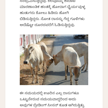
ಸಂಭ್ರಮಿಸುತ್ತಿದ್ದೆವು. ಕೆಲವೊಮ್ಮೆ ಕಾದಾಟ
ಮಾರಣಾಂತಿಕ ಹಂತಕ್ಕೆ ಹೋದಾಗ ಧೈರ್ಯವುಳ್ಳ
ಹುಡುಗರು ಕೋಲು ಹಿಡಿದು ಹೋಗಿ
ಬಿಡಿಸುತ್ತಿದ್ದರು. ಸೋತ ರಾಸನ್ನು ಗೆದ್ದ ಗೂಳಿಗಳು
ಅದೆಷ್ಟೋ ದೂರದವರೆಗೆ ಓಡಿಸುತ್ತಿದ್ದವು.
ಈ ಸಮಯದಲ್ಲಿ ಊರಿನ ಎಲ್ಲ ರಾಸುಗಳೂ
ಒಟ್ಟುಸೇರುವ ಸಮಯವಾದ್ದರಿಂದ ಅದು
ಅವುಗಳ ಬ್ರೀಡಿಂಗ್ ಸೀಸನ್ ಕೂಡ ಆಗಿರುತ್ತಿತ್ತು.