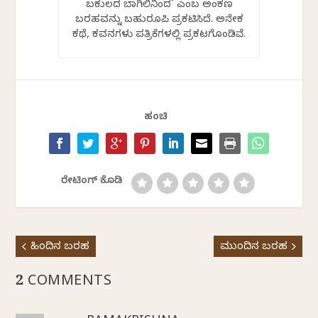
ಬಕುಲದ ಬಾಗಿಲಿನಿಂದ’ ಎಂಬ ಅಂಕಣ
ಬರಹವನ್ನು ಬಹುರೂಪಿ ಪ್ರಕಟಿಸಿದೆ. ಅನೇಕ
ಕಥೆ, ಕವನಗಳು ಪತ್ರಿಕೆಗಳಲ್ಲಿ ಪ್ರಕಟಗೊಂಡಿವೆ.
ಹಂಚಿ
ರೇಟಿಂಗ್ ಕೊಡಿ
ಹಿಂದಿನ ಬರಹ
ಮುಂದಿನ ಬರಹ
2 COMMENTS