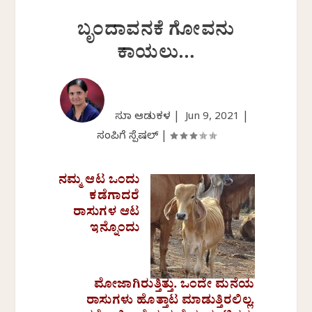
ಬೃಂದಾವನಕೆ ಗೋವನು
ಕಾಯಲು…
ಸುಧಾ ಆಡುಕಳ |
Jun 9, 2021
|
ಸಂಪಿಗೆ ಸ್ಪೆಷಲ್
|
ನಮ್ಮ ಆಟ ಒಂದು
ಕಡೆಗಾದರೆ
ರಾಸುಗಳ ಆಟ
ಇನ್ನೊಂದು
ಮೋಜಾಗಿರುತ್ತಿತ್ತು. ಒಂದೇ ಮನೆಯ
ರಾಸುಗಳು ಹೊತ್ತಾಟ ಮಾಡುತ್ತಿರಲಿಲ್ಲ.