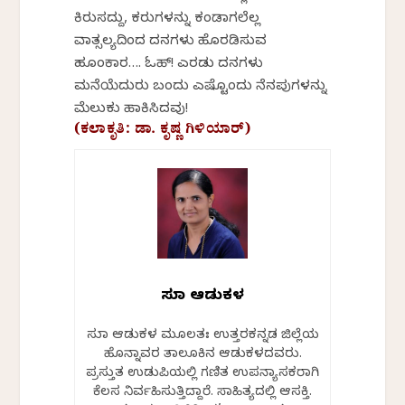
ಕಿರುಸದ್ದು, ಕರುಗಳನ್ನು ಕಂಡಾಗಲೆಲ್ಲ
ವಾತ್ಸಲ್ಯದಿಂದ ದನಗಳು ಹೊರಡಿಸುವ
ಹೂಂಕಾರ…. ಓಹ್! ಎರಡು ದನಗಳು
ಮನೆಯೆದುರು ಬಂದು ಎಷ್ಟೊಂದು ನೆನಪುಗಳನ್ನು
ಮೆಲುಕು ಹಾಕಿಸಿದವು!
(ಕಲಾಕೃತಿ: ಡಾ. ಕೃಷ್ಣ ಗಿಳಿಯಾರ್)
ಸುಧಾ ಆಡುಕಳ
ಸುಧಾ ಆಡುಕಳ ಮೂಲತಃ ಉತ್ತರಕನ್ನಡ ಜಿಲ್ಲೆಯ
ಹೊನ್ನಾವರ ತಾಲೂಕಿನ ಆಡುಕಳದವರು.
ಪ್ರಸ್ತುತ ಉಡುಪಿಯಲ್ಲಿ ಗಣಿತ ಉಪನ್ಯಾಸಕರಾಗಿ
ಕೆಲಸ ನಿರ್ವಹಿಸುತ್ತಿದ್ದಾರೆ. ಸಾಹಿತ್ಯದಲ್ಲಿ ಆಸಕ್ತಿ.