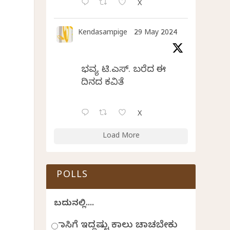
X
Kendasampige
29 May 2024
ಭವ್ಯ ಟಿ.ಎಸ್. ಬರೆದ ಈ
ದಿನದ ಕವಿತೆ
X
Load More
POLLS
ಬದುಕಿನಲ್ಲಿ....
ಹಾಸಿಗೆ ಇದ್ದಷ್ಟು ಕಾಲು ಚಾಚಬೇಕು