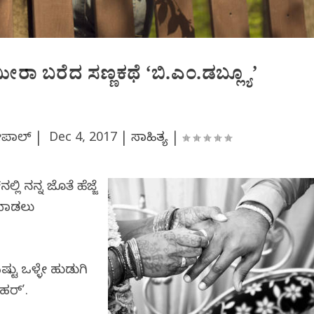
ಾ ಬರೆದ ಸಣ್ಣಕಥೆ ‘ಬಿ.ಎಂ.ಡಬ್ಲ್ಯೂ’
ಪಾಲ್ |
Dec 4, 2017
|
ಸಾಹಿತ್ಯ
|
ಲಿ ನನ್ನ ಜೊತೆ ಹೆಜ್ಜೆ
 ಮಾಡಲು
ಷ್ಟು ಒಳ್ಳೇ ಹುಡುಗಿ
ಹರ್’.