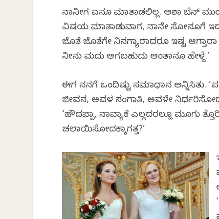
ನಾನೀಗ ಏನೂ ಮಾತಾಡಲಿಲ್ಲ. ಆಶಾ ಬೆನ್ ಮುಂದು
ವಿಷಯ ಮಾತಾಡುವಾಗ, ನಾನೇ ಸೋನೂಗೆ ಇದನ್ನೆಲ್ಲ 
ಜೊತೆ ಜೊತೆಗೇ ನಿನಗ್ಯಾರಾದರೂ ಇಷ್ಟ ಆಗ್ತಾರಾ
ನೀನು ಮದುವೆ ಆಗಬಹುದು ಅಂತಾನೂ ಹೇಳ್ದೆ.’
ಈಗ ನನಗೆ ಒಂದಿಷ್ಟು ಸಮಾಧಾನ ಅನ್ನಿಸಿತು. ‘ಪ
ಜೀವನ, ಅವಳ ಸಂಗಾತಿ, ಅವಳೇ ನಿರ್ಧರಿಸೋದೇ 
‘ಹೌದಪ್ಪಾ, ನಾವ್ಯಾಕೆ ಎಲ್ಲದರಲ್ಲೂ ಮೂಗು ತ್ತ
ಚಲಾಯಿಸೋದಕ್ಕಾಗತ್ತ?’