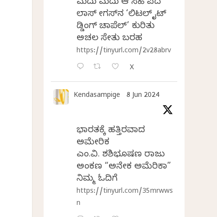
ಮದುವೆ ಮದುವೆ ಆ ಸಿಹಿ ಪದವೆ
ಲಾಸ್‌ ವೇಗಸ್‌ನ ‘ಲಿಟಲ್ ವೈಟ್
ವೆಡ್ಡಿಂಗ್ ಚಾಪೆಲ್’ ಕುರಿತು
ಅಚಲ ಸೇತು ಬರಹ
https://tinyurl.com/2v28abrv
X
Kendasampige
8 Jun 2024
ಭಾರತಕ್ಕೆ ಹತ್ತಿರವಾದ
ಅಮೇರಿಕ
ಎಂ.ವಿ. ಶಶಿಭೂಷಣ ರಾಜು
ಅಂಕಣ “ಅನೇಕ ಅಮೆರಿಕಾ”
ನಿಮ್ಮ ಓದಿಗೆ
https://tinyurl.com/35mrwws
n