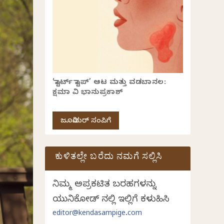
‘ಸ್ಟಾರ್ಟ್ ಸ್ಟಾಪ್’ ಆಟ ಮತ್ತು ವಡಬಾನಲ:
ಕ್ಷಮಾ ವಿ ಭಾನುಪ್ರಕಾಶ್
ಜೂನಿಯರ್ ಸಂಪಿಗೆ
ಕುಳಿತಲ್ಲೇ ಬರೆದು ನಮಗೆ ಸಲ್ಲಿಸಿ
ನಿಮ್ಮ ಅಪ್ರಕಟಿತ ಬರಹಗಳನ್ನು
ಯುನಿಕೋಡ್ ನಲ್ಲಿ ಇಲ್ಲಿಗೆ ಕಳುಹಿಸಿ
editor@kendasampige.com