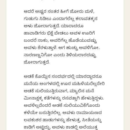
ಆದರೆ ಅಷ್ಟರ ನಂತರ ಹೀಗೆ ಜೋರು ಮಳೆ,
ಗುಡುಗು ಸಿಡಿಲು ಎಂದಾಗಲೆಲ್ಲ ಕಲಾವತಕ್ಕನ
ಅಳು ಜೋರಾಗುತ್ತದೆ. ಯಾರಾದರೂ
ಹಾವಾಡಿಗರು ಭಿಕ್ಷೆ ಬೇಡಲು ಅವಳ ಊರಿಗೆ
ಬಂದರೆ ಸಾಕು, ಅವರಿಗೆಲ್ಲ ಹೊಡೆಯುವಷ್ಟು
ಅವಳು ಕೆರಳುತ್ತಾಳೆ. ಆಗ ಹುಚ್ಚು ಅವಳಿಗೋ..
ನಾರಣಣ್ಣನಿಗೋ ಎಂದು ತಿಳಿಯಲಾರದಷ್ಟು
ಜೋರಾಗುತ್ತದೆ.
ಅಡಕೆ ಕೊಯ್ಲಿನ ಸಂದರ್ಭದಲ್ಲಿ ಯಾರದ್ದಾದರೂ
ಮನೆಯ ಅಂಗಳದಲ್ಲಿ ಊರ ಮಹಿಳೆಯರೆಲ್ಲಸೇರಿ
ಅಡಕೆ ಸುಲಿಯುತ್ತಿರುವಾಗ, ಮ್ಯಾಲಿನ ಮನೆ
ಮೀನಾಕ್ಷಕ್ಕ ಕತೆಗಳನ್ನು ರಸವತ್ತಾಗಿ ಹೇಳುತ್ತಿದ್ದಳು.
ಅವಳಿಲ್ಲವೆಂದರೆ ಅಡಕೆ ಸುಲಿಯುವಿಕೆಗೊಂದು
ಕಳೆಯೇ ಬರುತ್ತಿರಲಿಲ್ಲ. ಅವಳು ರಾಮಾಯಣದ
ಲವಕುಶರ ಹಾಡುಗಳನ್ನು ಹೇಳುತ್ತ, ಸೀತೆಯನ್ನು
ಕಾಡಿಗೆ ಅಟ್ಟಿದ್ದು, ಅವಳು ಕಾಡಲ್ಲಿ ಅಲೆಯುತ್ತ