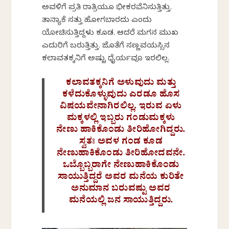
ಅವಳಿಗೆ ಪ್ರತಿ ರಾತ್ರಿಯೂ ಭೀಕರವೆನಿಸುತ್ತಿತ್ತು.
ತಾನ್ಯಾಕೆ ಸತ್ತು ಹೋಗಬಾರದು ಎಂದು
ಯೋಚಿಸುತ್ತಿದ್ದಳು ಕೂಡ. ಆದರೆ ಮಗನ ಮುಖ
ಎದುರಿಗೆ ಬರುತ್ತಿತ್ತು. ಜೊತೆಗೆ ಸಣ್ಣವಯಸ್ಸಿನ
ಕಲಾವತಕ್ಕನಿಗೆ ಅಷ್ಟು ಧೈರ್ಯವೂ ಇರಲಿಲ್ಲ.
ಕಲಾವತಕ್ಕನಿಗೆ ಅಳುವುದು ಮತ್ತು
ಕಳೆದುಕೊಳ್ಳುವುದು ಎರಡೂ ಹೊಸ
ವಿಷಯವೇನಾಗಿರಲಿಲ್ಲ. ಇರುವ ಏಳು
ಮಕ್ಕಳಲ್ಲಿ ಇಬ್ಬರು ಗಂಡುಮಕ್ಕಳು
ನೇಣು ಹಾಕಿಕೊಂಡು ತೀರಿಹೋಗಿದ್ದರು.
ಸ್ವತಃ ಅವಳ ಗಂಡ ಕೂಡ
ನೇಣುಹಾಕಿಕೊಂಡು ತೀರಿಹೋದವನೇ.
ಒಬ್ಬೊಬ್ಬರಾಗೇ ನೇಣುಹಾಕಿಕೊಂಡು
ಸಾಯುತ್ತಿದ್ದರೆ ಅವರ ಮನೆಯ ಕುರಿತೇ
ಅನುಮಾನ ಬರುವಷ್ಟು ಅವರ
ಮನೆಯಲ್ಲಿ ಜನ ಸಾಯುತ್ತಿದ್ದರು.