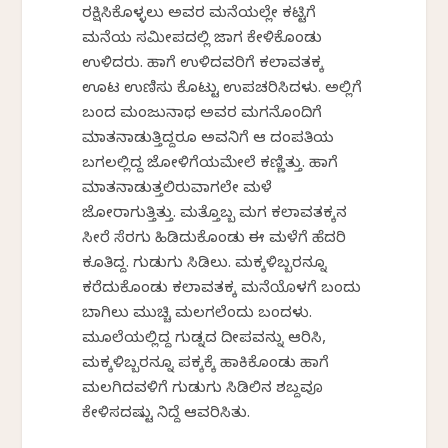
ರಕ್ಷಿಸಿಕೊಳ್ಳಲು ಅವರ ಮನೆಯಲ್ಲೇ ಕಟ್ಟಿಗೆ
ಮನೆಯ ಸಮೀಪದಲ್ಲಿ ಜಾಗ ಕೇಳಿಕೊಂಡು
ಉಳಿದರು. ಹಾಗೆ ಉಳಿದವರಿಗೆ ಕಲಾವತಕ್ಕ
ಊಟ ಉಣಿಸು ಕೊಟ್ಟು ಉಪಚರಿಸಿದಳು. ಅಲ್ಲಿಗೆ
ಬಂದ ಮಂಜುನಾಥ ಅವರ ಮಗನೊಂದಿಗೆ
ಮಾತನಾಡುತ್ತಿದ್ದರೂ ಅವನಿಗೆ ಆ ದಂಪತಿಯ
ಬಗಲಲ್ಲಿದ್ದ ಜೋಳಿಗೆಯಮೇಲೆ ಕಣ್ಣಿತ್ತು. ಹಾಗೆ
ಮಾತನಾಡುತ್ತಲಿರುವಾಗಲೇ ಮಳೆ
ಜೋರಾಗುತ್ತಿತ್ತು. ಮತ್ತೊಬ್ಬ ಮಗ ಕಲಾವತಕ್ಕನ
ಸೀರೆ ಸೆರಗು ಹಿಡಿದುಕೊಂಡು ಈ ಮಳೆಗೆ ಹೆದರಿ
ಕೂತಿದ್ದ. ಗುಡುಗು ಸಿಡಿಲು. ಮಕ್ಕಳಿಬ್ಬರನ್ನೂ
ಕರೆದುಕೊಂಡು ಕಲಾವತಕ್ಕ ಮನೆಯೊಳಗೆ ಬಂದು
ಬಾಗಿಲು ಮುಚ್ಚಿ ಮಲಗಲೆಂದು ಬಂದಳು.
ಮೂಲೆಯಲ್ಲಿದ್ದ ಗುಡ್ನದ ದೀಪವನ್ನು ಆರಿಸಿ,
ಮಕ್ಕಳಿಬ್ಬರನ್ನೂ ಪಕ್ಕಕ್ಕೆ ಹಾಕಿಕೊಂಡು ಹಾಗೆ
ಮಲಗಿದವಳಿಗೆ ಗುಡುಗು ಸಿಡಿಲಿನ ಶಬ್ದವೂ
ಕೇಳಿಸದಷ್ಟು ನಿದ್ದೆ ಆವರಿಸಿತು.