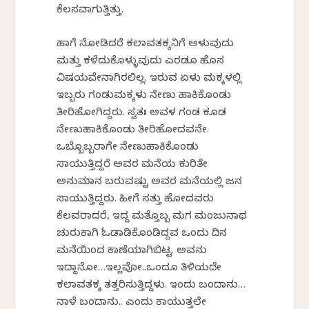
ಕೆಲಸವಾಗುತ್ತಿತ್ತು.
ಹಾಗೆ ನೋಡಿದರೆ ಕಲಾವತಕ್ಕನಿಗೆ ಅಳುವುದು
ಮತ್ತು ಕಳೆದುಕೊಳ್ಳುವುದು ಎರಡೂ ಹೊಸ
ವಿಷಯವೇನಾಗಿರಲಿಲ್ಲ. ಇರುವ ಏಳು ಮಕ್ಕಳಲ್ಲಿ
ಇಬ್ಬರು ಗಂಡುಮಕ್ಕಳು ನೇಣು ಹಾಕಿಕೊಂಡು
ತೀರಿಹೋಗಿದ್ದರು. ಸ್ವತಃ ಅವಳ ಗಂಡ ಕೂಡ
ನೇಣುಹಾಕಿಕೊಂಡು ತೀರಿಹೋದವನೇ.
ಒಬ್ಬೊಬ್ಬರಾಗೇ ನೇಣುಹಾಕಿಕೊಂಡು
ಸಾಯುತ್ತಿದ್ದರೆ ಅವರ ಮನೆಯ ಕುರಿತೇ
ಅನುಮಾನ ಬರುವಷ್ಟು ಅವರ ಮನೆಯಲ್ಲಿ ಜನ
ಸಾಯುತ್ತಿದ್ದರು. ಹೀಗೆ ಸತ್ತು ಹೋದವರು
ಕೆಲವರಾದರೆ, ಇದ್ದ ಮತ್ತೊಬ್ಬ ಮಗ ಮಂಜುನಾಥ
ಚುರುಕಾಗಿ ಓಡಾಡಿಕೊಂಡಿದ್ದವ ಒಂದು ದಿನ
ಮನೆಯಿಂದ ಕಾಣೆಯಾಗಿಬಿಟ್ಟ. ಅವನು
ಇದ್ದಾನೋ…ಇಲ್ಲವೋ..ಒಂದೂ ತಿಳಿಯದೇ
ಕಲಾವತಕ್ಕ ತತ್ತರಿಸುತ್ತಿದ್ದಳು. ಇಂದು ಬಂದಾನು…
ನಾಳೆ ಬಂದಾನು.. ಎಂದು ಕಾಯುತ್ತಲೇ