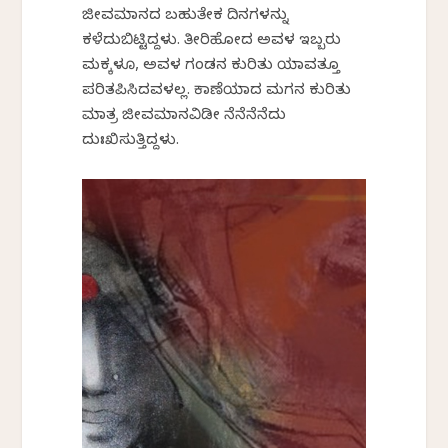
ಜೀವಮಾನದ ಬಹುತೇಕ ದಿನಗಳನ್ನು
ಕಳೆದುಬಿಟ್ಟಿದ್ದಳು. ತೀರಿಹೋದ ಅವಳ ಇಬ್ಬರು
ಮಕ್ಕಳೂ, ಅವಳ ಗಂಡನ ಕುರಿತು ಯಾವತ್ತೂ
ಪರಿತಪಿಸಿದವಳಲ್ಲ. ಕಾಣೆಯಾದ ಮಗನ ಕುರಿತು
ಮಾತ್ರ ಜೀವಮಾನವಿಡೀ ನೆನೆನೆನೆದು
ದುಃಖಿಸುತ್ತಿದ್ದಳು.