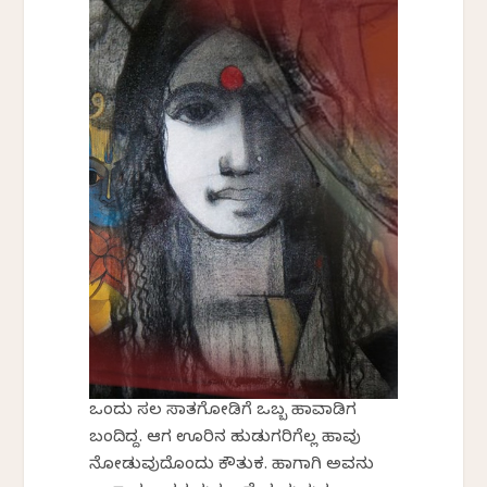
ಒಂದು ಸಲ ಸಾತಗೋಡಿಗೆ ಒಬ್ಬ ಹಾವಾಡಿಗ
ಬಂದಿದ್ದ. ಆಗ ಊರಿನ ಹುಡುಗರಿಗೆಲ್ಲ ಹಾವು
ನೋಡುವುದೊಂದು ಕೌತುಕ. ಹಾಗಾಗಿ ಅವನು