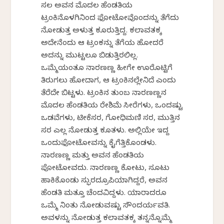
ಸಲ ಅವನ ಮೊದಲ ಹೆಂಡತಿಯ
ಟ್ರಂಕಿನೊಳಗಿನಿಂದ ಫೋಟೋವೊಂದನ್ನು ತೆಗೆದು
ನೋಡುತ್ತ ಅಳುತ್ತ ಕೂರುತ್ತಿದ್ದ. ಕಲಾವತಕ್ಕ
ಅದೇನೆಂದು ಆ ಟ್ರಂಕನ್ನು ತೆಗೆಯ ಹೋದರೆ
ಅದನ್ನು ಮುಟ್ಟಲೂ ಬಿಡುತ್ತಿರಲಿಲ್ಲ.
ಒಮ್ಮೆಯಂತೂ ನಾರಣಣ್ಣ ಹೀಗೇ ಊರೊಟ್ಟಿಗೆ
ತಿರುಗಲು ಹೋದಾಗ, ಆ ಟ್ರಂಕಿನಲ್ಲೇನಿದೆ ಎಂದು
ತೆರೆದೇ ಬಿಟ್ಟಳು. ಟ್ರಂಕಿನ ತುಂಬ ನಾರಣಣ್ಣನ
ಮೊದಲ ಹೆಂಡತಿಯ ರೇಶಿಮೆ ಸೀರೆಗಳು, ಒಂದಷ್ಟು
ಒಡವೆಗಳು, ಟೀಕೆಸರ, ಗೋಧಿಮಣಿ ಸರ, ಮುತ್ತಿನ
ಸರ ಎಲ್ಲ ನೋಡುತ್ತ ಕೂತಳು. ಅಲ್ಲಿಯೇ ಇದ್ದ
ಒಂದುಫೋಟೋವನ್ನು ಕೈಗೆತ್ತಿಕೊಂಡಳು.
ನಾರಣಣ್ಣ ಮತ್ತು ಅವನ ಹೆಂಡತಿಯ
ಪೋಟೋವದು. ನಾರಣಣ್ಣ ಕೋಟು, ಸೂಟು
ಹಾಕಿಕೊಂಡು ಸ್ಫುರದ್ರೂಪಿಯಾಗಿದ್ದರೆ, ಅವನ
ಹೆಂಡತಿ ಮತ್ತೂ ಚೆಂದವಿದ್ದಳು. ಯಾರಾದರೂ
ಒಮ್ಮೆ ನಿಂತು ನೋಡುವಷ್ಟು ಸೌಂದರ್ಯವತಿ.
ಅವಳನ್ನು ನೋಡುತ್ತ ಕಲಾವತಕ್ಕ ತನ್ನನ್ನೊಮ್ಮೆ