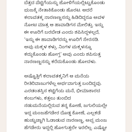
ಬೆತ್ತದ ಪೆಟ್ಟಿಗೆಯನ್ನು ಜೋಳಿಗೆಯಲ್ಲಿಟ್ಟುಕೊಂಡು
ಭುಜಕ್ಕೆ ನೇತಾಕಿಕೊಂಡು ಹೊರಟ. ಆದರೆ
ಕಲಾವತಕ್ಕ ನಾರಣಣ್ಣನನ್ನು ಹಿಡಿದಿದ್ದರೂ ಅವಳ
ನೋಟ ಮಾತ್ರ ಆ ಹಾವಾಡಿಗನ ಮೇಲಿತ್ತು. ಇನ್ನು
ಈ ಊರಿಗೆ ಬರಬೇಡ ಎಂದು ಶಪಿಸಿದ್ದಳಲ್ಲದೆ,
‘ಇನ್ನು ಈ ಹಾವಾಡಿಗರನ್ನು ಊರಿಗೆ ಸೇರಸಡಿ.
ಅವು ಮಕ್ಕಳ ಕಳ್ರು. ನಿಂಗಳ ಮಕ್ಕಳನ್ನೂ
ಕದ್ದುಕೊಂಡು ಹೋಗ್ತ’ ಅವು ಎಂದು ಶಪಿಸುತ್ತ
ನಾರಣಣ್ಣನನ್ನು ಕರೆದುಕೊಂಡು ಹೋದಳು.
ಅಷ್ಟೊತ್ತಿಗೆ ಕಲಾವತಕ್ಕನಿಗೆ ಆ ಮನೆಯ
ರೀತಿರಿವಾಜುಗಳೆಲ್ಲ ಅರ್ಥವಾಗುತ್ತ ಬಂದಿದ್ದವು.
ಎರಡಂತಸ್ತಿನ ಕಟ್ಟಿಗೆಯ ಮನೆ, ಭೀಮಾಕಾರದ
ಕಂಬಗಳು, ಕತ್ತಲು ತುಂಬಿದ
ನಡುಮನೆಯಲ್ಲಿರುವ ತನ್ನ ಕೋಣೆ, ಜಗುಲಿಯಲ್ಲೇ
ಇದ್ದ ಮಂಜಹೆಗಡೇರ ದೊಡ್ಡ ಕೋಣೆ, ಎಲ್ಲಕಡೆ
ಹುಚ್ಚುಚ್ಚಾಗಿ ಓಡಾಡುವ ನಾರಣಣ್ಣ, ಅಪ್ಪ ಮಂಜ
ಹೆಗಡೇರು ಇದ್ದಲ್ಲಿ ಹೋಗುತ್ತಲೇ ಇರಲಿಲ್ಲ. ಎಷ್ಟೋ