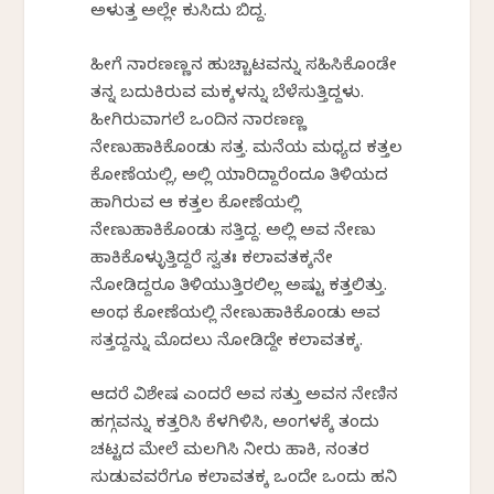
ಅಳುತ್ತ ಅಲ್ಲೇ ಕುಸಿದು ಬಿದ್ದ.
ಹೀಗೆ ನಾರಣಣ್ಣನ ಹುಚ್ಚಾಟವನ್ನು ಸಹಿಸಿಕೊಂಡೇ
ತನ್ನ ಬದುಕಿರುವ ಮಕ್ಕಳನ್ನು ಬೆಳೆಸುತ್ತಿದ್ದಳು.
ಹೀಗಿರುವಾಗಲೆ ಒಂದಿನ ನಾರಣಣ್ಣ
ನೇಣುಹಾಕಿಕೊಂಡು ಸತ್ತ. ಮನೆಯ ಮಧ್ಯದ ಕತ್ತಲ
ಕೋಣೆಯಲ್ಲಿ, ಅಲ್ಲಿ ಯಾರಿದ್ದಾರೆಂದೂ ತಿಳಿಯದ
ಹಾಗಿರುವ ಆ ಕತ್ತಲ ಕೋಣೆಯಲ್ಲಿ
ನೇಣುಹಾಕಿಕೊಂಡು ಸತ್ತಿದ್ದ. ಅಲ್ಲಿ ಅವ ನೇಣು
ಹಾಕಿಕೊಳ್ಳುತ್ತಿದ್ದರೆ ಸ್ವತಃ ಕಲಾವತಕ್ಕನೇ
ನೋಡಿದ್ದರೂ ತಿಳಿಯುತ್ತಿರಲಿಲ್ಲ ಅಷ್ಟು ಕತ್ತಲಿತ್ತು.
ಅಂಥ ಕೋಣೆಯಲ್ಲಿ ನೇಣುಹಾಕಿಕೊಂಡು ಅವ
ಸತ್ತದ್ದನ್ನು ಮೊದಲು ನೋಡಿದ್ದೇ ಕಲಾವತಕ್ಕ.
ಆದರೆ ವಿಶೇಷ ಎಂದರೆ ಅವ ಸತ್ತು ಅವನ ನೇಣಿನ
ಹಗ್ಗವನ್ನು ಕತ್ತರಿಸಿ ಕೆಳಗಿಳಿಸಿ, ಅಂಗಳಕ್ಕೆ ತಂದು
ಚಟ್ಟದ ಮೇಲೆ ಮಲಗಿಸಿ ನೀರು ಹಾಕಿ, ನಂತರ
ಸುಡುವವರೆಗೂ ಕಲಾವತಕ್ಕ ಒಂದೇ ಒಂದು ಹನಿ