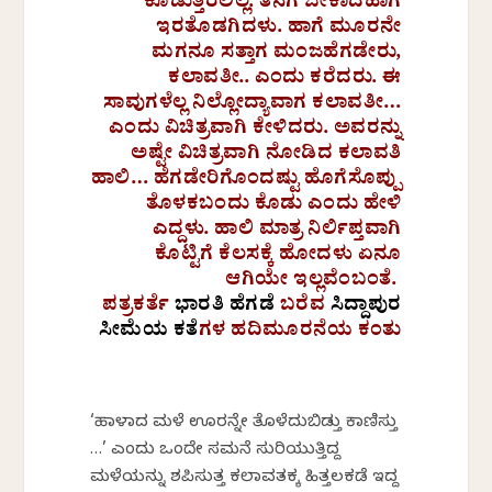
ಕೊಡುತ್ತಿರಲಿಲ್ಲ. ತನಗೆ ಬೇಕಾದಹಾಗೆ
ಇರತೊಡಗಿದಳು. ಹಾಗೆ ಮೂರನೇ
ಮಗನೂ ಸತ್ತಾಗ ಮಂಜಹೆಗಡೇರು,
ಕಲಾವತೀ.. ಎಂದು ಕರೆದರು. ಈ
ಸಾವುಗಳೆಲ್ಲ ನಿಲ್ಲೋದ್ಯಾವಾಗ ಕಲಾವತೀ…
ಎಂದು ವಿಚಿತ್ರವಾಗಿ ಕೇಳಿದರು. ಅವರನ್ನು
ಅಷ್ಟೇ ವಿಚಿತ್ರವಾಗಿ ನೋಡಿದ ಕಲಾವತಿ
ಹಾಲಿ… ಹೆಗಡೇರಿಗೊಂದಷ್ಟು ಹೊಗೆಸೊಪ್ಪು
ತೊಳಕಬಂದು ಕೊಡು ಎಂದು ಹೇಳಿ
ಎದ್ದಳು. ಹಾಲಿ ಮಾತ್ರ ನಿರ್ಲಿಪ್ತವಾಗಿ
ಕೊಟ್ಟಿಗೆ ಕೆಲಸಕ್ಕೆ ಹೋದಳು ಏನೂ
ಆಗಿಯೇ ಇಲ್ಲವೆಂಬಂತೆ.
ಪತ್ರಕರ್ತೆ
ಭಾರತಿ ಹೆಗಡೆ
ಬರೆವ
ಸಿದ್ದಾಪುರ
ಸೀಮೆಯ ಕತೆ
ಗಳ ಹದಿಮೂರನೆಯ ಕಂತು
‘ಹಾಳಾದ ಮಳೆ ಊರನ್ನೇ ತೊಳೆದುಬಿಡ್ತು ಕಾಣಿಸ್ತು
…’ ಎಂದು ಒಂದೇ ಸಮನೆ ಸುರಿಯುತ್ತಿದ್ದ
ಮಳೆಯನ್ನು ಶಪಿಸುತ್ತ ಕಲಾವತಕ್ಕ ಹಿತ್ತಲಕಡೆ ಇದ್ದ