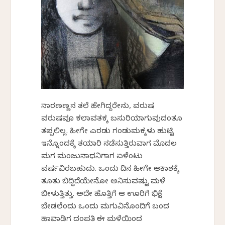
ನಾರಣಣ್ಣನ ತಲೆ ಹೇಗಿದ್ದರೇನು, ವರುಷ
ವರುಷವೂ ಕಲಾವತಕ್ಕ ಬಸುರಿಯಾಗುವುದಂತೂ
ತಪ್ಪಲಿಲ್ಲ. ಹೀಗೇ ಎರಡು ಗಂಡುಮಕ್ಕಳು ಹುಟ್ಟಿ
ಇನ್ನೊಂದಕ್ಕೆ ತಯಾರಿ ನಡೆಸುತ್ತಿರುವಾಗ ಮೊದಲ
ಮಗ ಮಂಜುನಾಥನಿಗಾಗ ಏಳೆಂಟು
ವರ್ಷವಿರಬಹುದು. ಒಂದು ದಿನ ಹೀಗೇ ಆಕಾಶಕ್ಕೆ
ತೂತು ಬಿದ್ದಿದೆಯೇನೋ ಅನಿಸುವಷ್ಟು ಮಳೆ
ಬೀಳುತ್ತಿತ್ತು. ಅದೇ ಹೊತ್ತಿಗೆ ಆ ಊರಿಗೆ ಭಿಕ್ಷೆ
ಬೇಡಲೆಂದು ಒಂದು ಮಗುವಿನೊಂದಿಗೆ ಬಂದ
ಹಾವಾಡಿಗ ದಂಪತಿ ಈ ಮಳೆಯಿಂದ