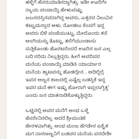
ಹಳ್ಳಿಗೆ ಹೆಸರುಮಾತಿನದ್ದಾಗಿತ್ತು. ಇಡೀ ಊರಿಗೇ
ನ್ಯಾಯ ಪಂಚಾಯ್ತಿ ಹೇಳುವಷ್ಟು
ಜಬರದಸ್ತಿನವರಾಗಿದ್ದ ಅವರು, ಎತ್ತರದ ನಿಲುವಿನ
ಕಟ್ಟುಮಸ್ತಾದ ಆಳು. ನೋಡಲು ಕೆಂಪಗೆ ಇದ್ದ
ಅವರು ಬಿಳಿ ಪಂಚೆಯುಟ್ಟು, ಮೇಲೊಂದು ಕಸೆ
ಅಂಗಿಯನ್ನು ತೊಟ್ಟು, ತಲೆಗೆಮುಂಡಾಸು
ಸುತ್ತಿಕೊಂಡು ಹೊರಟರೆಂದರೆ ಊರಿನ ಜನ ಎಲ್ಲ
ಬದಿ ಸರಿದು ನಿಲ್ಲುತ್ತಿದ್ದರು. ಹೀಗೆ ಅವರಿವರ
ಮನೆಯ ಪಂಚಾಯ್ತಿ ಮಾಡಿಸಿ ಯಾರ್ಯಾರ
ಮನೆಯ ತ್ವಾಟವನ್ನು ಹೊಡದ್ರೇನ… ಅದಿಲ್ದಿದ್ರೆ
ಇವನ ಅಜ್ಜನ ಕಾಲದಲ್ಲಿ ಎಷ್ಟೆಲ್ಲ ಬಡಸ್ತಿಕೆ ಇದ್ದ
ಇವರ ಮನೆ ಈಗ ಇಷ್ಟು ಜೋರಾಗಿ ಇಪ್ಪಲಾಗ್ತಿತ್ತ’
ಎಂದು ಜನ ಮಾತನಾಡಿಕೊಳ್ಳುತ್ತಿದ್ದರು.
ಒಟ್ಟಿನಲ್ಲಿ ಅವರ ಮನೆಗೆ ಅಂಥ ಒಳ್ಳೆ
ಹೆಸರೇನಿರಲಿಲ್ಲ. ಆದರೆ ಶ್ರೀಮಂತಿಕೆ
ಹೇರಳವಾಗಿತ್ತು. ಅಂಥ ಮಂಜ ಹೆಗಡೇರ ಏಕೈಕ
ಮಗ ನಾರಣಣ್ಣನಿಗೆ ಬಡವರ ಮನೆಯ ಪರದೇಶೀ