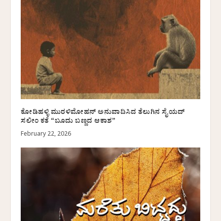
ಕೋಡಿಹಳ್ಳಿ ಮುರಳಿಮೋಹನ್ ಅನುವಾದಿಸಿದ ತೆಲುಗಿನ ಸೈಯದ್
ಸಲೀಂ ಕತೆ “ಬೂದು ಬಣ್ಣದ ಆಕಾಶ”
February 22, 2026