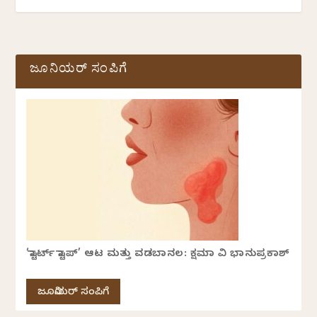
ಜೂನಿಯರ್ ಸಂಪಿಗೆ
‘ಸ್ಟಾರ್ಟ್ ಸ್ಟಾಪ್’ ಆಟ ಮತ್ತು ವಡಬಾನಲ: ಕ್ಷಮಾ ವಿ ಭಾನುಪ್ರಕಾಶ್
ಜೂನಿಯರ್ ಸಂಪಿಗೆ