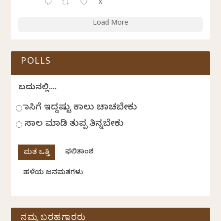
X
Load More
POLLS
ಬದುಕಿನಲ್ಲಿ....
ಹಾಸಿಗೆ ಇದ್ದಷ್ಟು ಕಾಲು ಚಾಚಬೇಕು
ಸಾಲ ಮಾಡಿ ತುಪ್ಪ ತಿನ್ನಬೇಕು
ಫಲಿತಾಂಶ
ಹಳೆಯ ಜನಮತಗಳು
ನಮ್ಮ ಬರಹಗಾರರು