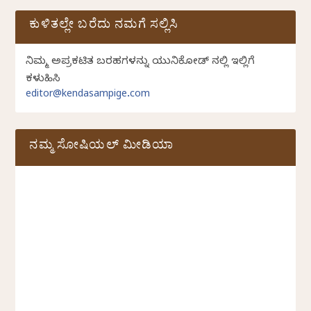
ಕುಳಿತಲ್ಲೇ ಬರೆದು ನಮಗೆ ಸಲ್ಲಿಸಿ
ನಿಮ್ಮ ಅಪ್ರಕಟಿತ ಬರಹಗಳನ್ನು ಯುನಿಕೋಡ್ ನಲ್ಲಿ ಇಲ್ಲಿಗೆ
ಕಳುಹಿಸಿ
editor@kendasampige.com
ನಮ್ಮ ಸೋಷಿಯಲ್‌ ಮೀಡಿಯಾ