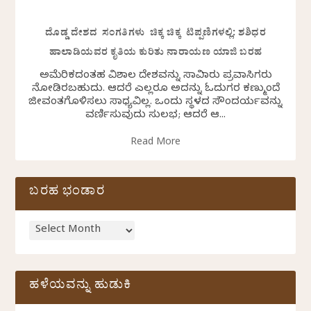
ದೊಡ್ಡ ದೇಶದ ಸಂಗತಿಗಳು ಚಿಕ್ಕ ಚಿಕ್ಕ ಟಿಪ್ಪಣಿಗಳಲ್ಲಿ: ಶಶಿಧರ
ಹಾಲಾಡಿಯವರ ಕೃತಿಯ ಕುರಿತು ನಾರಾಯಣ ಯಾಜಿ ಬರಹ
ಅಮೆರಿಕದಂತಹ ವಿಶಾಲ ದೇಶವನ್ನು ಸಾವಿರಾರು ಪ್ರವಾಸಿಗರು
ನೋಡಿರಬಹುದು. ಆದರೆ ಎಲ್ಲರೂ ಅದನ್ನು ಓದುಗರ ಕಣ್ಮುಂದೆ
ಜೀವಂತಗೊಳಿಸಲು ಸಾಧ್ಯವಿಲ್ಲ. ಒಂದು ಸ್ಥಳದ ಸೌಂದರ್ಯವನ್ನು
ವರ್ಣಿಸುವುದು ಸುಲಭ; ಆದರೆ ಆ...
Read More
ಬರಹ ಭಂಡಾರ
ಹಳೆಯವನ್ನು ಹುಡುಕಿ