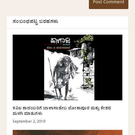
ಸಂಬಂಧಪಟ್ಟ ಬರಹಗಳು
ಕಪಿಲ ಕಾದಂಬರಿಗೆ ಬಾಳಾಸಾಹೇಬ ಲೋಕಾಪೂರ ಮತ್ತು ಕೇಶವ
ಮಳಗಿ ಮಾತುಗಳು
September 2, 2019