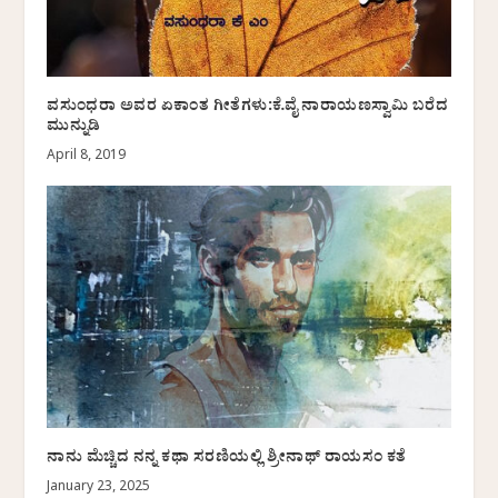
ವಸುಂಧರಾ ಅವರ ಏಕಾಂತ ಗೀತೆಗಳು:ಕೆ.ವೈ ನಾರಾಯಣಸ್ವಾಮಿ ಬರೆದ
ಮುನ್ನುಡಿ
April 8, 2019
ನಾನು ಮೆಚ್ಚಿದ ನನ್ನ ಕಥಾ ಸರಣಿಯಲ್ಲಿ ಶ್ರೀನಾಥ್ ರಾಯಸಂ ಕತೆ
January 23, 2025