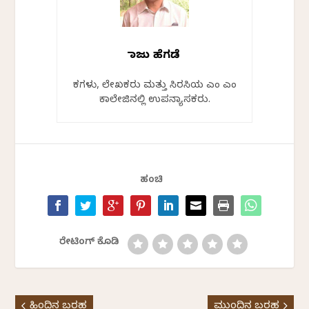
ರಾಜು ಹೆಗಡೆ
ಕವಿಗಳು, ಲೇಖಕರು ಮತ್ತು ಸಿರಸಿಯ ಎಂ ಎಂ
ಕಾಲೇಜಿನಲ್ಲಿ ಉಪನ್ಯಾಸಕರು.
ಹಂಚಿ
ರೇಟಿಂಗ್ ಕೊಡಿ
ಹಿಂದಿನ ಬರಹ
ಮುಂದಿನ ಬರಹ