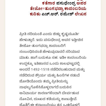
ಕತೆಗಾರ
ವಸುಧೇಂದ್ರ
ಅವರ
ತೇಜೋ=ತುಂಗಭದ್ರಾ ಕಾದಂಬರಿಯ
ಕುರಿತು
ಎಚ್.ಆರ್. ರಮೇಶ್
ಲೇಖನ
ಪ್ರೀತಿ ನದಿಯಂತೆ ಎಂದು ಜಿಡ್ಡು ಕೃಷ್ಣಮೂರ್ತಿ
ಹೇಳುತ್ತಾರೆ. ಇದು ವಸುಧೇಂದ್ರ ಅವರ ಇತ್ತೀಚಿನ
ತೇಜೋ-ತುಂಗಭದ್ರಾ ಕಾದಂಬರಿಗೆ
ಸಂಬಂಧಿಸಿದಂತೆ ಹೇಳುವುದಾದರೆ ಸರಿಯಾದ
ಮಾತು. ಹಾಗೆ ಬದುಕೂ ಸಹ. ಇಡೀ ಕಾದಂಬರಿಯ
ಉದ್ದಕ್ಕೂ ಇತಿಹಾಸದ ಒಂದು ಕಾಲಘಟ್ಟದಲ್ಲಿ
ಅಂದರೆ 1492-1518 ನಡೆದಿರಬಹುದಾದ ಮತ್ತು
ನಡೆದಿರುವ ಕ್ರೌರ್ಯ ಮತ್ತು ಹಿಂಸೆಗಳ ನಡುವೆ
ಜೋಡಿಯೊಂದು ತಮ್ಮ ಪ್ರೀತಿಯನ್ನು
ಸಾಫಲ್ಯಗೊಳಿಸಿಕೊಳ್ಳಲಾಗದೆ ಬದುಕಿನ
ಅನಿವಾರ್ಯ ಕಾರಣಗಳಿಂದಾಗಿ ಬೇರ್ಪಡುವ
ನೋವಿನ, ದುಃಖದ ಕತೆಯನ್ನು ಕಾಣುತ್ತೇವೆ.
ಜೊತೆಗೆ ಈ ಕದಾಂಬರಿಯು ತನ್ನ ಒಡಲೊಳಗೆ