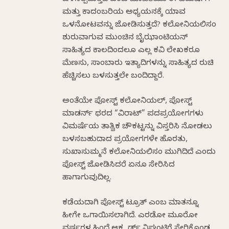
ಮತ್ತು ಕಾದಂಬರಿಯ ಅಧ್ಯಯನಕ್ಕೆ ಯಾವ
ಒಳನೋಟವನ್ನು ಜೋಡಿಸುತ್ತದೆ? ಕಲೋನಿಯಲಿಸಂ
ಶುರುವಾಗುವ ಮುಂಚಿನ ಬೈಝಾಂಟಿಯನ್
ಸಾಹಿತ್ಯದ ಕಾಲದಿಂದಲೂ ಎಲ್ಲ ಕವಿ ಲೇಖಕರೂ
ಮೆಣಸು, ಸಾಂಬಾರು ಇತ್ಯಾದಿಗಳನ್ನು ಸಾಹಿತ್ಯದ ರುಚಿ
ಹೆಚ್ಚಿಸಲು ಬಳಸುತ್ತಲೇ ಬಂದಿದ್ದಾರೆ.
ಅಂತೆಯೇ ಪೋಸ್ಟ್ ಕಲೋನಿಯಲ್, ಪೋಸ್ಟ್
ಮಾಡರ್ನ್ ಥರದ “ವಿರಾಟ್” ಪದಪ್ರಯೋಗಗಳು
ವಿಮರ್ಷೆಯ ತಾತ್ವಿಕ ಚೌಕಟ್ಟನ್ನು ವಿಸ್ತರಿಸಿ ನೋಡಲು
ಬಳಸಬಹುದಾದ ಪ್ರಯೋಗಗಳೇ ಹೊರತು,
ಸುಖಾಸುಮ್ಮನೆ ಕಲೋನಿಯಲಿಸಂ ಮುಗಿದಿದೆ ಎಂದು
ಪೋಸ್ಟ್ ಜೋಡಿಸಿದರೆ ಏನೂ ಸೇರಿಸಿದ
ಹಾಗಾಗುವುದಿಲ್ಲ.
ಕಡೆಯದಾಗಿ ಪೋಸ್ಟ್ ಟ್ರೂತ್ ಎಂಬ ಮಾತನ್ನೂ
ಹೀಗೇ ಒಗಾಯಿಸಲಾಗಿದೆ. ಎರಡೋ ಮೂರೋ
ವರ್ಷಗಳ ಹಿಂದೆ ಆಕ್ಸ್ಫರ್ಡ್ ನಿಘಂಟಿಗೆ ಸೇರಿಕೊಂಡ