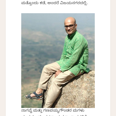
ಮತ್ತೊಂದು ಕಡೆ, ಅಂದರೆ ವಿಜಯನಗರದಲ್ಲಿ..
ನಾಗವ್ವೆ ಮತ್ತು ಗಣಪಯ್ಯಗೌಂಡರ ಮಗಳು