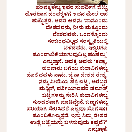
ಹಂಪಕ್ಕಳನ್ನು ಇವರ ಸುಪರ್ದಿಗೆ ಬಿಟ್ಟು
ಹೊರಟಾಗ ಹಂಪಕ್ಕಳಿಗೆ ಇವನ ಮೇಲೆ ಆಸೆ
ಹುಟ್ಟುತ್ತದೆ. ಆದರೆ ಅವನು ‘ನಾನೊಂದು
ದೇಶದವನು, ನೀನು ಮತ್ತೊಂದು
ದೇಶದವಳು. ಒಂದಕ್ಕೊಂದು
ಸಂಬಂಧವಿಲ್ಲದ ಸಂಸ್ಕೃತಿಯಲ್ಲಿ
ಬೆಳೆದವರು. ಇಬ್ಬರಿಗೂ
ಹೊಂದಾಣಿಕೆಯಾಗುವುದಿಲ್ಲ ಹಂಪಮ್ಮ’
ಎನ್ನುತ್ತಾನೆ. ಅದಕ್ಕೆ ಅವಳು ‘ಕಣ್ಣಾ,
ಹಲವಾರು ಬಗೆಯ ಕುಲಾವಿಗಳನ್ನು
ಹೊಲಿದವಳು ನಾನು. ಚೈನಾ ದೇಶದ ರೇಶ್ಮೆ,
ನಮ್ಮ ಸೀಮೆಯ ಹತ್ತಿ ಬಟ್ಟೆ, ಅರಬ್ಬರ
ಮಸ್ಲಿನ್, ಪರ್ಶಿಯಾದವರ ಡಮಾಸ್ಕ್
ಬಟ್ಟೆಗಳನ್ನು ಸೇರಿಸಿ ಕುಲಾವಿಗಳನ್ನು
ಸುಂದರವಾಗಿ ಮಾಡಿದ್ದೇನೆ. ಬಣ್ಣಗಳನ್ನು
ಸರಿಯಾಗಿ ಸೇರಿಸಿದರೆ ಎಲ್ಲವೂ ಸೊಗಸಾಗಿ
ಹೊಂದಿಕೊಳ್ಳುತ್ತದೆ. ಇನ್ನು ನಿಮ್ಮ ದೇಶದ
ಉಣ್ಣೆ ಬಟ್ಟೆಯನ್ನು ಬಳಸುವುದು ಕಷ್ಟವೆ?’
ಎನ್ನುತ್ತಾಳೆ.