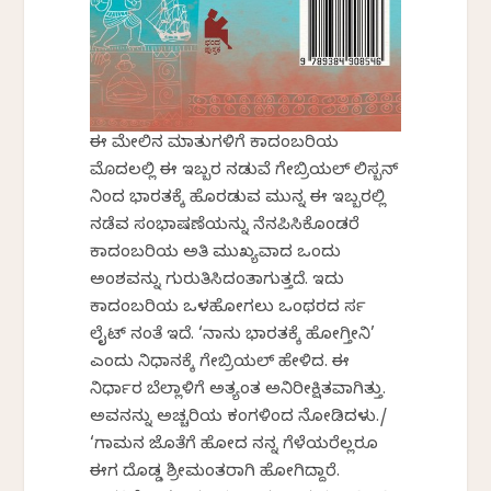
ಈ ಮೇಲಿನ ಮಾತುಗಳಿಗೆ ಕಾದಂಬರಿಯ
ಮೊದಲಲ್ಲಿ ಈ ಇಬ್ಬರ ನಡುವೆ ಗೇಬ್ರಿಯಲ್ ಲಿಸ್ಬನ್
ನಿಂದ ಭಾರತಕ್ಕೆ ಹೊರಡುವ ಮುನ್ನ ಈ ಇಬ್ಬರಲ್ಲಿ
ನಡೆವ ಸಂಭಾಷಣೆಯನ್ನು ನೆನಪಿಸಿಕೊಂಡರೆ
ಕಾದಂಬರಿಯ ಅತಿ ಮುಖ್ಯವಾದ ಒಂದು
ಅಂಶವನ್ನು ಗುರುತಿಸಿದಂತಾಗುತ್ತದೆ. ಇದು
ಕಾದಂಬರಿಯ ಒಳಹೋಗಲು ಒಂಥರದ ಸರ್ಚ್
ಲೈಟ್ ನಂತೆ ಇದೆ. ‘ನಾನು ಭಾರತಕ್ಕೆ ಹೋಗ್ತೀನಿ’
ಎಂದು ನಿಧಾನಕ್ಕೆ ಗೇಬ್ರಿಯಲ್ ಹೇಳಿದ. ಈ
ನಿರ್ಧಾರ ಬೆಲ್ಲಾಳಿಗೆ ಅತ್ಯಂತ ಅನಿರೀಕ್ಷಿತವಾಗಿತ್ತು.
ಅವನನ್ನು ಅಚ್ಚರಿಯ ಕಂಗಳಿಂದ ನೋಡಿದಳು./
‘ಗಾಮನ ಜೊತೆಗೆ ಹೋದ ನನ್ನ ಗೆಳೆಯರೆಲ್ಲರೂ
ಈಗ ದೊಡ್ಡ ಶ್ರೀಮಂತರಾಗಿ ಹೋಗಿದ್ದಾರೆ.