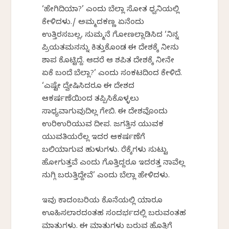
‘ಹೇಗಿದಿಯಾ?’ ಎಂದು ಬೆಲ್ಲಾ ಸೋತ ಧ್ವನಿಯಲ್ಲಿ
ಕೇಳಿದಳು./ ಅಮ್ಮದಕಣ್ಣ ಏನೆಂದು
ಉತ್ತಿರಸಬಲ್ಲ, ಸುಮ್ಮನೆ ಗೋಣಲ್ಲಾಡಿಸಿದ ‘ನಿನ್ನ
ಪ್ರಿಯತಮನನ್ನು ಕಿತ್ತುಕೊಂಡ ಈ ದೇಶಕ್ಕೆ ನೀನು
ಶಾಪ ಕೊಟ್ಟಿದ್ದೆ. ಆದರೆ ಆ ಶಪಿತ ದೇಶಕ್ಕೆ ನೀನೇ
ಏಕೆ ಬಂದೆ ಬೆಲ್ಲಾ?’ ಎಂದು ಸಂಕಟದಿಂದ ಕೇಳಿದೆ.
‘ಎಷ್ಟೇ ದ್ವೇಷಿಸಿದರೂ ಈ ದೇಶದ
ಆಕರ್ಷಣೆಯಿಂದ ತಪ್ಪಿಸಿಕೊಳ್ಳಲು
ಸಾಧ್ಯವಾಗುವುದಿಲ್ಲ ಗೇಬಿ. ಈ ದೇಶವೊಂದು
ಉರಿಉರಿಯುವ ದೀಪ. ಜಗತ್ತಿನ ಯುವಕ
ಯುವತಿಯರೆಲ್ಲ ಇದರ ಆಕರ್ಷಣೆಗೆ
ಬಲಿಯಾಗುವ ಹುಳುಗಳು. ರೆಕ್ಕೆಗಳು ಸುಟ್ಟು
ಹೋಗುತ್ತವೆ ಎಂದು ಗೊತ್ತಿದ್ದರೂ ಇದರತ್ತ ನಾವೆಲ್ಲ
ನುಗ್ಗಿ ಬರುತ್ತಿದ್ದೇವೆ’ ಎಂದು ಬೆಲ್ಲಾ ಹೇಳಿದಳು.
ಇವು ಕಾದಂಬರಿಯ ಕೊನೆಯಲ್ಲಿ ಯಾರೂ
ಊಹಿಸಲಾರದಂತಹ ಸಂದರ್ಭದಲ್ಲಿ ಬರುವಂತಹ
ಮಾತುಗಳು. ಈ ಮಾತುಗಳು ಬರುವ ಹೊತ್ತಿಗೆ