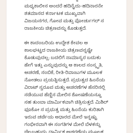
ಮಧ್ಯಕಾಲೀನ ಅಂದರೆ ಹದಿನೈದು-ಹದಿನಾರನೇ
ಶತಮಾನದ ಕರ್ನಾಟಕ ಮುಖ್ಯವಾಗಿ
ವಿಜಯನಗರ, ಗೋವ ಮತ್ತು ಪೋರ್ಚುಗಲ್ ನ
ರಾಜಕೀಯ ಚಿತ್ರಣವನ್ನು ಕೊಡುತ್ತದೆ.
ಈ ಕಾದಂಬರಿಯ ಉದ್ದೇಶ ಕೇವಲ ಆ
ಕಾಲಘಟ್ಟದ ರಾಜಕೀಯ ಚಿತ್ರಣವನ್ನಷ್ಟೇ
ಕೊಡುವುದಲ್ಲ; ಬದಲಿಗೆ ಸಾಮಾನ್ಯರ ಬದುಕು
ಹೇಗೆ ಇತ್ತು ಎನ್ನುವುದನ್ನು ಆ ಕಾಲದ ಸಂಸ್ಕೃತಿ,
ಆಚರಣೆ, ನಂಬಿಕೆ, ರೀತಿ-ರಿವಾಜುಗಳ ಮೂಲಕ
ನೋಡಲು ಪ್ರಯತ್ನಿಸುತ್ತದೆ. ಪ್ರಭುತ್ವದ ಹಿಂಸೆಯ
ವಿರಾಟ್ ಸ್ವರೂಪ ಮತ್ತು ಆಚರಣೆಗಳ ಹೆಸರಿನಲ್ಲಿ
ನಡೆಯುವ ಹೆಣ್ಣಿನ ಮೇಲಿನ ಶೋಷಣೆಯನ್ನೂ
ಸಹ ತುಂಬಾ ಮಾರ್ಮಿಕವಾಗಿ ಚಿತ್ರಿಸುತ್ತದೆ. ಮಿಶಿಲ್
ಫೂಕೋ ನ ಪ್ರಭುತ್ವ ಮತ್ತು ಹಿಂಸೆಯ ಕುರಿತಾಗಿ
ಇರುವ ಚರ್ಚೆಯ ಆಧಾರದ ಮೇಲೆ ಇನ್ನಷ್ಟು
ಗಂಭೀರವಾಗಿ ಈ ಸಂಗತಿಗಳ ಮೇಲೆ ಬೆಳಕನ್ನು
ಚೆಲ್ಲಬಹುದು. ಧಾರ್ಮಿಕ ಆಚರಣೆಯ ಮೂಲಕ