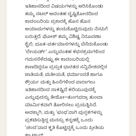
ಇತಿಹಾಸದಿಂದ ವಿಷಯಗಳನ್ನು ಆರಿಸಿಕೊಂಡು
ತಮ್ಮ ಸಟಲ್ ಆದಂತಹ ದೃಷ್ಟಿಕೋನದಿಂದ
ಕಾದಂಬರಿಯ ಪ್ರಕಾರಕ್ಕೆ ಹೊಸ ಹೊಸ
ಆಯಾಮಗಳನ್ನು ತಂದುಕೊಟ್ಟಿರುವುದು ನೆನಪಿಗೆ
ಬರುತ್ತದೆ. ಘೋಶ್ ತಮ್ಮ ವಿಶಿಷ್ಟ ನಿರೂಪಣಾ
ಶೈಲಿ, ಭೂತ-ವರ್ತಮಾನಗಳನ್ನು ಬೆಸೆದುಕೊಂಡು
‘ಲೇಯರ್ಡ್’ ಎನ್ನುವಂತಹ ಕಥನಕ್ರಮಗಳಿಂದ
ಗಮನಸೆಳೆದಷ್ಟು ಈ ಕಾದಂಬರಿಯಲ್ಲಿ
ಕಾಣದಿದ್ದರೂ ಪ್ರಸ್ತುತ ಭಾರತದ ಸನ್ನಿವೇಶದಲ್ಲಿನ
ಜಾತಿಯತೆ, ಮತೀಯತೆ, ಧರ್ಮಾಂದತೆ ಹಾಗೂ
ಕ್ರೌರ್ಯ ಮತ್ತು ಹಿಂಸೆಗಳಿಂದ ಪಾರಾಗಲು
ಇತಿಹಾಸದಿಂದ ಸಾಕಷ್ಟಿದೆ ಕಲಿಯುವುದಕ್ಕೆ
ಎನ್ನುವುದನ್ನು ತೇಜೋ=ತುಂಗಭದ್ರಾ ತುಂಬಾ
ಮಾರ್ಮಿಕವಾಗಿ ತೋರಿಸಲು ಪ್ರಯತ್ನಿಸಿದೆ.
ಅದಕ್ಕಾಗಿ, ಮತ್ತು ‘ಛಂಧ’ವಾಗಿ ಪುಸ್ತಕಗಳನ್ನು
ಪ್ರಕಟಿಸುತ್ತಿದ್ದ ಮನಸ್ಸು ಕನ್ನಡಕ್ಕೆ ಒಂದು
‘ಚಂದ’ವಾದ ಕೃತಿ ಕೊಟ್ಟಿದ್ದಕ್ಕೆ ಒಂದು ಪ್ರೀತಿಯ
ಹ್ಯಾಟ್ಸಾಫ್.