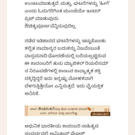
ಉಂಟುಮಾಡುತ್ತವೆ. ಮತ್ತು, ಘಟನೆಗಳನ್ನು ‘ಹೀಗೆ’
ಎಂದು ಓದುಗರಿಗಿಂತ ಮುಂಚೆಯೇ ಇಂಟರ್
ಪ್ರಿಟ್ ಮಾಡುವುದು
ಔಚಿತ್ಯಪೂರ್ಣವೆನ್ನಿಸುವುದಿಲ್ಲ.
ನಡೆದ ಇತಿಹಾಸದ ಘಟನೆಗಳನ್ನು ಇಟ್ಟುಕೊಂಡು
ಕಲ್ಪಿತ ಸಾಮಾನ್ಯರ ಬದುಕನ್ನು ನಿಜವೆಂಬಂತೆ
ವಾಸ್ತವವಾದಿ ಧೋರಣೆಯಲ್ಲಿ ಬರೆಯಲ್ಪಟ್ಟಿರುವ
ಈ ಕಾದಂಬರಿಗೆ ತುಸು ಮ್ಯಾಜಿಕಲ್ ರಿಯಲಿಸಮ್
ನ ನಿರೂಪಣೆಗಳಲ್ಲಿ ಕಾಣುವ ಕಾವ್ಯಾತ್ಮಕ ಶಕ್ತಿ
ದಕ್ಕಿದ್ದಿದ್ದರೆ ಇದು ಇನ್ನಷ್ಟು ಮೋಹಕವಾಗಿ
ಬೆಳಗುತ್ತಿತ್ತೇನೋ ಎನ್ನಿಸುತ್ತದೆ. ಇದು ವೈಯಕ್ತಿಕ
ಅನಿಸಿಕೆ.
ಆಧುನಿಕ ಭಾರತೀಯ ಕಾದಂಬರಿ ಸಾಹಿತ್ಯದ
ಸಂದರ್ಭದಲ್ಲಿ ಅಮಿತಾವ್ ಘೋಶ್