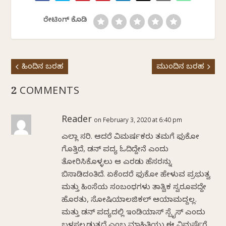
ರೇಟಿಂಗ್ ಕೊಡಿ
ಹಿಂದಿನ ಬರಹ
ಮುಂದಿನ ಬರಹ
2 COMMENTS
Reader
on February 3, 2020 at 6:40 pm
ಎಲ್ಲಾ ಸರಿ. ಆದರೆ ವಿಮರ್ಷಕರು ತಮಗೆ ಫುಕೋ
ಗೊತ್ತಿದೆ, ಡನ್ ಪದ್ಯ ಓದಿದ್ದೇನೆ ಎಂದು
ತೋರಿಸಿಕೊಳ್ಳಲು ಆ ಎರಡು ಹೆಸರನ್ನು
ಬಿಸಾಡಿದಂತಿದೆ. ಏಕೆಂದರೆ ಫುಕೋ ಹೇಳುವ ಪ್ರಭುತ್ವ
ಮತ್ತು ಹಿಂಸೆಯ ಸಂಬಂಧಗಳು ತಾತ್ವಿಕ ಸ್ವರೂಪದ್ದೇ
ಹೊರತು, ಸೋಷಿಯಾಲಜಿಕಲ್ ಆಯಾಮದ್ದಲ್ಲ.
ಮತ್ತು ಡನ್ ಪದ್ಯದಲ್ಲಿ ಇಂಡಿಯಾಸ್ ಸ್ಪೈಸ್ ಎಂದು
ಬಳಸಲ್ಪಡುತ್ತದೆ ಎಂಬ ಮಾಹಿತಿಯು ಈ ವಿಮರ್ಷೆಗೆ