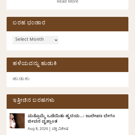
Read More
ಬರಹ ಭಂಡಾರ
ಹಳೆಯವನ್ನು ಹುಡುಕಿ
ಇತ್ತೀಚಿನ ಬರಹಗಳು
ಮತ್ತೊಮ್ಮೆ ಒಡೆಯಿತು ಹೃದಯ…: ಜುಲೇಖಾ ಬೇಗಂ
ಜೀವನ ವೃತ್ತಾಂತ
Aug 8, 2026
|
ವ್ಯಕ್ತಿ ವಿಶೇಷ