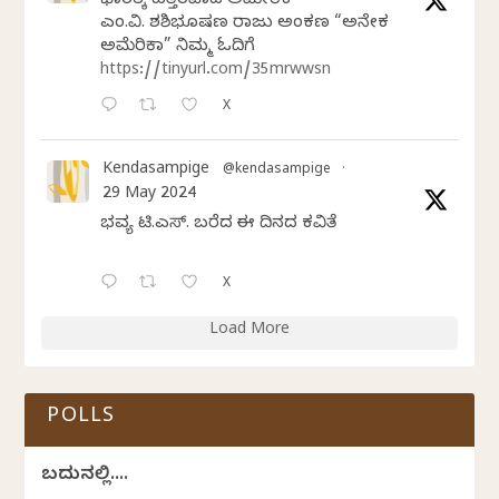
ಭಾರತಕ್ಕೆ ಹತ್ತಿರವಾದ ಅಮೇರಿಕ
ಎಂ.ವಿ. ಶಶಿಭೂಷಣ ರಾಜು ಅಂಕಣ “ಅನೇಕ
ಅಮೆರಿಕಾ” ನಿಮ್ಮ ಓದಿಗೆ
https://tinyurl.com/35mrwwsn
X
Kendasampige
@kendasampige
·
29 May 2024
ಭವ್ಯ ಟಿ.ಎಸ್. ಬರೆದ ಈ ದಿನದ ಕವಿತೆ
X
Load More
POLLS
ಬದುಕಿನಲ್ಲಿ....