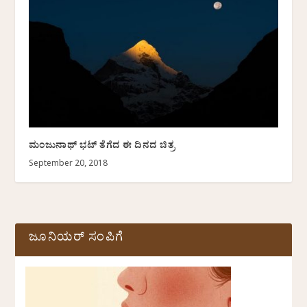
ಮಂಜುನಾಥ್ ಭಟ್ ತೆಗೆದ ಈ ದಿನದ ಚಿತ್ರ
September 20, 2018
ಜೂನಿಯರ್ ಸಂಪಿಗೆ