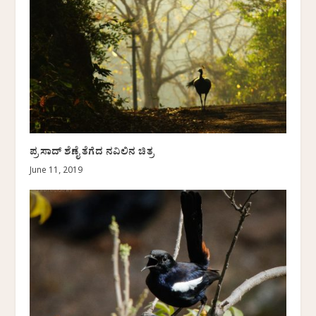
ಪ್ರಸಾದ್ ಶೆಣೈ ತೆಗೆದ ನವಿಲಿನ ಚಿತ್ರ
June 11, 2019