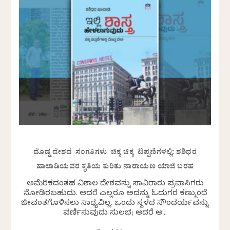
ದೊಡ್ಡ ದೇಶದ ಸಂಗತಿಗಳು ಚಿಕ್ಕ ಚಿಕ್ಕ ಟಿಪ್ಪಣಿಗಳಲ್ಲಿ: ಶಶಿಧರ
ಹಾಲಾಡಿಯವರ ಕೃತಿಯ ಕುರಿತು ನಾರಾಯಣ ಯಾಜಿ ಬರಹ
ಅಮೆರಿಕದಂತಹ ವಿಶಾಲ ದೇಶವನ್ನು ಸಾವಿರಾರು ಪ್ರವಾಸಿಗರು
ನೋಡಿರಬಹುದು. ಆದರೆ ಎಲ್ಲರೂ ಅದನ್ನು ಓದುಗರ ಕಣ್ಮುಂದೆ
ಜೀವಂತಗೊಳಿಸಲು ಸಾಧ್ಯವಿಲ್ಲ. ಒಂದು ಸ್ಥಳದ ಸೌಂದರ್ಯವನ್ನು
ವರ್ಣಿಸುವುದು ಸುಲಭ; ಆದರೆ ಆ...