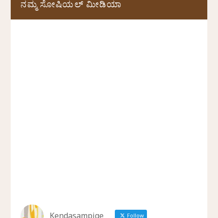
ನಮ್ಮ ಸೋಷಿಯಲ್‌ ಮೀಡಿಯಾ
Kendasampige
Follow