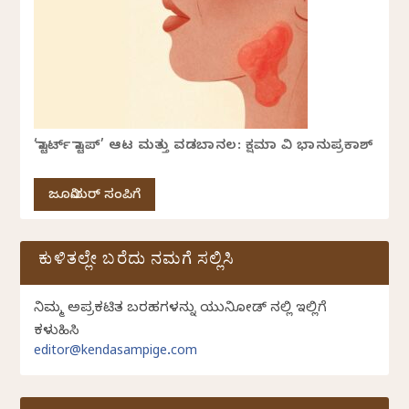
‘ಸ್ಟಾರ್ಟ್ ಸ್ಟಾಪ್’ ಆಟ ಮತ್ತು ವಡಬಾನಲ: ಕ್ಷಮಾ ವಿ ಭಾನುಪ್ರಕಾಶ್
ಜೂನಿಯರ್ ಸಂಪಿಗೆ
ಕುಳಿತಲ್ಲೇ ಬರೆದು ನಮಗೆ ಸಲ್ಲಿಸಿ
ನಿಮ್ಮ ಅಪ್ರಕಟಿತ ಬರಹಗಳನ್ನು ಯುನಿಕೋಡ್ ನಲ್ಲಿ ಇಲ್ಲಿಗೆ
ಕಳುಹಿಸಿ
editor@kendasampige.com