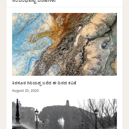
ಸಂಬಂಧಪಟ್ಟ ಬರಹಗಳು
ಕಿರಸೂರ ಗಿರಿಯಪ್ಪ ಬರೆದ ಈ ದಿನದ ಕವಿತೆ
August 25, 2020