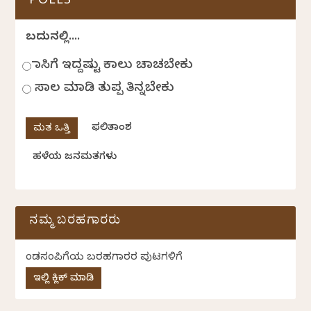
POLLS
ಬದುಕಿನಲ್ಲಿ....
ಹಾಸಿಗೆ ಇದ್ದಷ್ಟು ಕಾಲು ಚಾಚಬೇಕು
ಸಾಲ ಮಾಡಿ ತುಪ್ಪ ತಿನ್ನಬೇಕು
ಫಲಿತಾಂಶ
ಹಳೆಯ ಜನಮತಗಳು
ನಮ್ಮ ಬರಹಗಾರರು
ಕೆಂಡಸಂಪಿಗೆಯ ಬರಹಗಾರರ ಪುಟಗಳಿಗೆ
ಇಲ್ಲಿ ಕ್ಲಿಕ್ ಮಾಡಿ