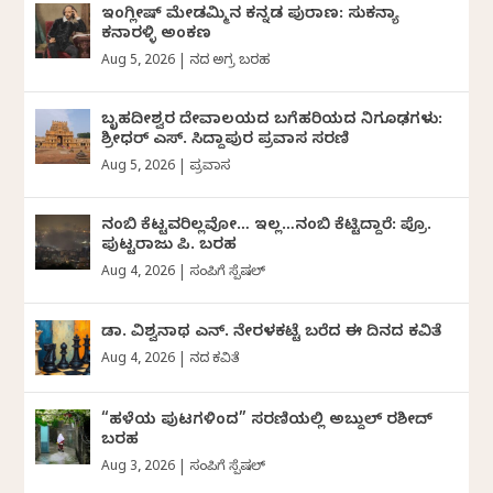
ಇಂಗ್ಲೀಷ್ ಮೇಡಮ್ಮಿನ ಕನ್ನಡ ಪುರಾಣ: ಸುಕನ್ಯಾ
ಕನಾರಳ್ಳಿ ಅಂಕಣ
Aug 5, 2026
|
ದಿನದ ಅಗ್ರ ಬರಹ
ಬೃಹದೀಶ್ವರ ದೇವಾಲಯದ ಬಗೆಹರಿಯದ ನಿಗೂಢಗಳು:
ಶ್ರೀಧರ್‌ ಎಸ್.‌ ಸಿದ್ದಾಪುರ ಪ್ರವಾಸ ಸರಣಿ
Aug 5, 2026
|
ಪ್ರವಾಸ
ನಂಬಿ ಕೆಟ್ಟವರಿಲ್ಲವೋ… ಇಲ್ಲ…ನಂಬಿ ಕೆಟ್ಟಿದ್ದಾರೆ: ಪ್ರೊ.
ಪುಟ್ಟರಾಜು ಪಿ. ಬರಹ
Aug 4, 2026
|
ಸಂಪಿಗೆ ಸ್ಪೆಷಲ್
ಡಾ. ವಿಶ್ವನಾಥ ಎನ್.‌ ನೇರಳಕಟ್ಟೆ ಬರೆದ ಈ ದಿನದ ಕವಿತೆ
Aug 4, 2026
|
ದಿನದ ಕವಿತೆ
“ಹಳೆಯ ಪುಟಗಳಿಂದ” ಸರಣಿಯಲ್ಲಿ ಅಬ್ದುಲ್‌ ರಶೀದ್‌
ಬರಹ
Aug 3, 2026
|
ಸಂಪಿಗೆ ಸ್ಪೆಷಲ್