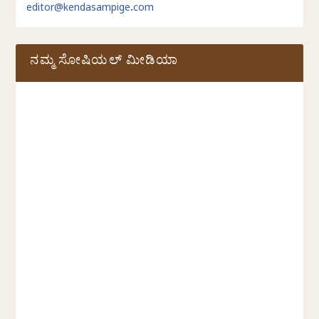
editor@kendasampige.com
ನಮ್ಮ ಸೋಷಿಯಲ್‌ ಮೀಡಿಯಾ