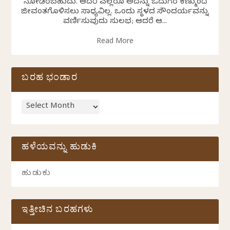
ನೋಡಿರಬಹುದು. ಆದರೆ ಎಲ್ಲರೂ ಅದನ್ನು ಓದುಗರ ಕಣ್ಮುಂದೆ
ಜೀವಂತಗೊಳಿಸಲು ಸಾಧ್ಯವಿಲ್ಲ. ಒಂದು ಸ್ಥಳದ ಸೌಂದರ್ಯವನ್ನು
ವರ್ಣಿಸುವುದು ಸುಲಭ; ಆದರೆ ಆ...
Read More
ಬರಹ ಭಂಡಾರ
ಹಳೆಯವನ್ನು ಹುಡುಕಿ
ಇತ್ತೀಚಿನ ಬರಹಗಳು