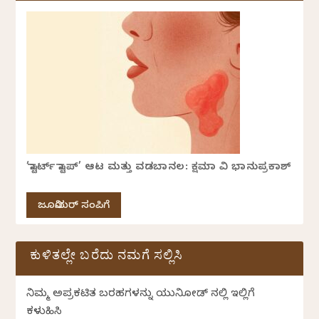
‘ಸ್ಟಾರ್ಟ್ ಸ್ಟಾಪ್’ ಆಟ ಮತ್ತು ವಡಬಾನಲ: ಕ್ಷಮಾ ವಿ ಭಾನುಪ್ರಕಾಶ್
ಜೂನಿಯರ್ ಸಂಪಿಗೆ
ಕುಳಿತಲ್ಲೇ ಬರೆದು ನಮಗೆ ಸಲ್ಲಿಸಿ
ನಿಮ್ಮ ಅಪ್ರಕಟಿತ ಬರಹಗಳನ್ನು ಯುನಿಕೋಡ್ ನಲ್ಲಿ ಇಲ್ಲಿಗೆ
ಕಳುಹಿಸಿ