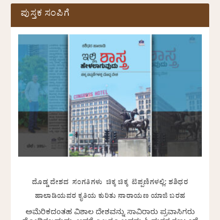
ಪುಸ್ತಕ ಸಂಪಿಗೆ
ದೊಡ್ಡ ದೇಶದ ಸಂಗತಿಗಳು ಚಿಕ್ಕ ಚಿಕ್ಕ ಟಿಪ್ಪಣಿಗಳಲ್ಲಿ: ಶಶಿಧರ
ಹಾಲಾಡಿಯವರ ಕೃತಿಯ ಕುರಿತು ನಾರಾಯಣ ಯಾಜಿ ಬರಹ
ಅಮೆರಿಕದಂತಹ ವಿಶಾಲ ದೇಶವನ್ನು ಸಾವಿರಾರು ಪ್ರವಾಸಿಗರು