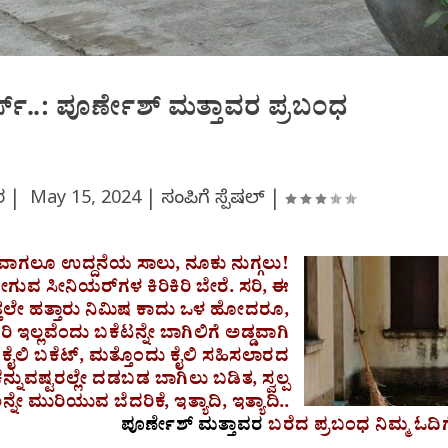
್ಸ್..: ಪೂರ್ಣೇಶ್ ಮತ್ತಾವರ ಪ್ರಬಂಧ
ವರ |
May 15, 2024
|
ಸಂಪಿಗೆ ಸ್ಪೆಷಲ್
|
ಾಗಲೂ ಉದ್ದನೆಯ ಸಾಲು, ನೂಕು ನುಗ್ಗಲು!
ೋಗುವ ಸೀನಿಯರ್‌ಗಳ ಕಿರಿಕಿರಿ ಬೇರೆ. ಸರಿ, ಈ
ುತ್ತಲೇ ಹತ್ತಾರು ನಿಮಿಷ ಕಾದು ಒಳ ಹೋದರೂ,
ಇಲ್ಲವೆಂದು ಬಕೆಟನ್ನೇ ಬಾಗಿಲಿಗೆ ಅಡ್ಡವಾಗಿ
ು ಕೈಲಿ ಬಕೆಟ್, ಮತ್ತೊಂದು ಕೈಲಿ ಸಹಿಸಲಾರದ
ನುವಷ್ಟರಲ್ಲೇ ದಡಬಡ ಬಾಗಿಲು ಬಡಿತ, ಸ್ವಲ್ಪ
ೇ ಮುರಿಯುವ ಬೆದರಿಕೆ, ಇತ್ಯಾದಿ, ಇತ್ಯಾದಿ..
ಪೂರ್ಣೇಶ್‌ ಮತ್ತಾವರ
ಬರೆದ ಪ್ರಬಂಧ ನಿಮ್ಮ ಓದಿಗ