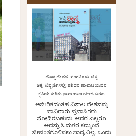
ದೊಡ್ಡ ದೇಶದ ಸಂಗತಿಗಳು ಚಿಕ್ಕ
ಚಿಕ್ಕ ಟಿಪ್ಪಣಿಗಳಲ್ಲಿ: ಶಶಿಧರ ಹಾಲಾಡಿಯವರ
ಕೃತಿಯ ಕುರಿತು ನಾರಾಯಣ ಯಾಜಿ ಬರಹ
ಅಮೆರಿಕದಂತಹ ವಿಶಾಲ ದೇಶವನ್ನು
ು
ಸಾವಿರಾರು ಪ್ರವಾಸಿಗರು
ನೋಡಿರಬಹುದು. ಆದರೆ ಎಲ್ಲರೂ
ಅದನ್ನು ಓದುಗರ ಕಣ್ಮುಂದೆ
ಜೀವಂತಗೊಳಿಸಲು ಸಾಧ್ಯವಿಲ್ಲ. ಒಂದು