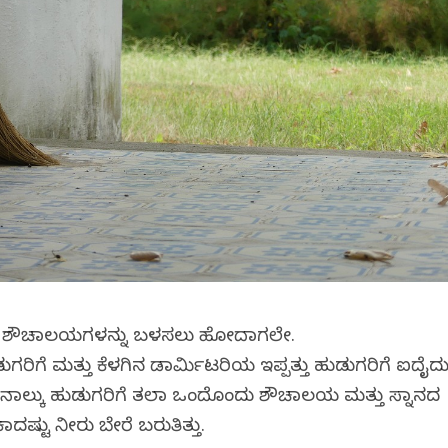
ನಾವು ಶೌಚಾಲಯಗಳನ್ನು ಬಳಸಲು ಹೋದಾಗಲೇ.
ಗರಿಗೆ ಮತ್ತು ಕೆಳಗಿನ ಡಾರ್ಮಿಟರಿಯ ಇಪ್ಪತ್ತು ಹುಡುಗರಿಗೆ ಐದೈದ
 ನಾಲ್ಕು ಹುಡುಗರಿಗೆ ತಲಾ ಒಂದೊಂದು ಶೌಚಾಲಯ ಮತ್ತು ಸ್ನಾನದ
ಕಾದಷ್ಟು ನೀರು ಬೇರೆ ಬರುತಿತ್ತು.