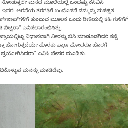
್ನು ನೋಡುತ್ತಲೇ ಮನದ ಮೂಲೆಯಲ್ಲಿ ಒಂದಷ್ಟು ಕಸಿವಿಸಿ
ಲಾ ಇವರ, ಆರನೆಯ ತರಗತಿಗೆ ಬಂದೊಡನೆ ನಮ್ಮನ್ನು ಸುಸಜ್ಜಿತ
ಕ್‌ಶಾಪ್‌ಗಳಿಗೆ ತುಂಬುವ ಮೂಲಕ ಒಂದು ರೀತಿಯಲ್ಲಿ ಕಹಿ ಗುಳಿಗೆಗ
 ಬಿಟ್ಟರಾ” ಎನಿಸಲಾರಂಭಿಸಿತ್ತು.
ಪಾತ್ರೆಯಲ್ಲಿಟ್ಟು ನಿಧಾನವಾಗಿ ನೀರನ್ನು ಬಿಸಿ ಮಾಡತೊಡಗಿದರೆ ಕಪ್ಪೆ
ಳ್ಳುತ್ತಾ ಹೋಗುತ್ತದೆಯೇ ಹೊರತು ಪ್ರಾಣ ಹೋದರೂ ಹೊರಗೆ
ಲೆ ಪ್ರಯೋಗಿಸಿದರಾ” ಎನಿಸಿ ಬೇಸರ ಮೂಡಿತು.
ಿಕೊಳ್ಳುವ ಮನಸ್ಸು ಮಾಡಿದೆವು.