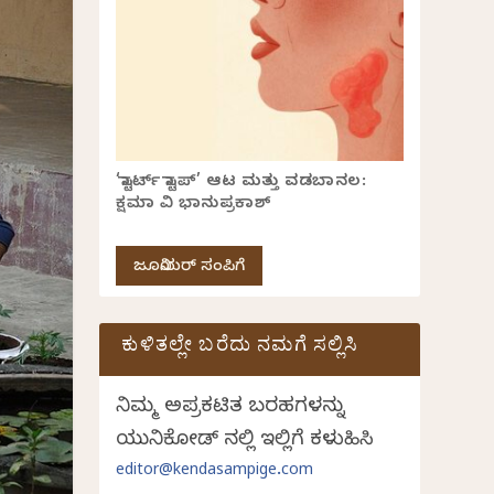
‘ಸ್ಟಾರ್ಟ್ ಸ್ಟಾಪ್’ ಆಟ ಮತ್ತು ವಡಬಾನಲ:
ಕ್ಷಮಾ ವಿ ಭಾನುಪ್ರಕಾಶ್
ಜೂನಿಯರ್ ಸಂಪಿಗೆ
ಕುಳಿತಲ್ಲೇ ಬರೆದು ನಮಗೆ ಸಲ್ಲಿಸಿ
ನಿಮ್ಮ ಅಪ್ರಕಟಿತ ಬರಹಗಳನ್ನು
ಯುನಿಕೋಡ್ ನಲ್ಲಿ ಇಲ್ಲಿಗೆ ಕಳುಹಿಸಿ
editor@kendasampige.com