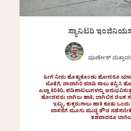
ಸ್ಯಾನಿಟರಿ ಇಂಜಿನಿಯರ
ಪೂರ್ಣೇಶ್ ಮತ್ತಾ
ಹೀಗೆ ನೀರು ಹೊತ್ತುಕೊಂಡು ಹೋದರೂ ಯಾವ
ಜೊತೆಗೆ, ದಾದಾಗಿರಿ ಮಾಡಿ ಸಾಲು ತಪ್ಪಿಸಿ ಹ
ಎಲ್ಲಾ ಕಿರಿಕಿರಿ, ಪಡಿಪಾಟಲುಗಳನ್ನು ಅನುಭವಿಸ
ಹೋದವರು ಬಾಗಿಲು ಹಾಕಿ, ಬಾಗಿಲಿನ ಚಿಲಕ ಸರಿ 
ಇಟ್ಟು, ಕುಕ್ಕರುಗಾಲು ಹಾಕಿ ಕೂತು ಒಂದ
ವಾಸನೆಗೆ ಮೂಗು ಮುಚ್ಚಿ ಶೌಚ ನಡೆಸಬೇಕೆನ್
ತಡವಾದರೂ ಬಾಗಿಲನ್ನ