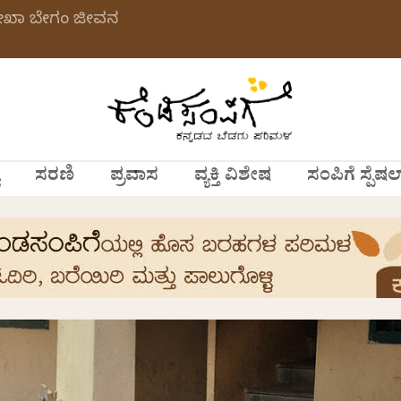
ಲೇಖಾ ಬೇಗಂ ಜೀವನ
ಸರಣಿ
ಪ್ರವಾಸ
ವ್ಯಕ್ತಿ ವಿಶೇಷ
ಸಂಪಿಗೆ ಸ್ಪೆಷಲ