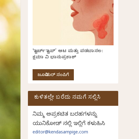
‘ಸ್ಟಾರ್ಟ್ ಸ್ಟಾಪ್’ ಆಟ ಮತ್ತು ವಡಬಾನಲ:
ಕ್ಷಮಾ ವಿ ಭಾನುಪ್ರಕಾಶ್
ಜೂನಿಯರ್ ಸಂಪಿಗೆ
ಕುಳಿತಲ್ಲೇ ಬರೆದು ನಮಗೆ ಸಲ್ಲಿಸಿ
ನಿಮ್ಮ ಅಪ್ರಕಟಿತ ಬರಹಗಳನ್ನು
ಯುನಿಕೋಡ್ ನಲ್ಲಿ ಇಲ್ಲಿಗೆ ಕಳುಹಿಸಿ
editor@kendasampige.com