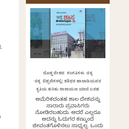
ಾ
ದೊಡ್ಡ ದೇಶದ ಸಂಗತಿಗಳು ಚಿಕ್ಕ
ಚಿಕ್ಕ ಟಿಪ್ಪಣಿಗಳಲ್ಲಿ: ಶಶಿಧರ ಹಾಲಾಡಿಯವರ
ಕೃತಿಯ ಕುರಿತು ನಾರಾಯಣ ಯಾಜಿ ಬರಹ
ಅಮೆರಿಕದಂತಹ ವಿಶಾಲ ದೇಶವನ್ನು
ಸಾವಿರಾರು ಪ್ರವಾಸಿಗರು
ನೋಡಿರಬಹುದು. ಆದರೆ ಎಲ್ಲರೂ
ನ
ಅದನ್ನು ಓದುಗರ ಕಣ್ಮುಂದೆ
ಜೀವಂತಗೊಳಿಸಲು ಸಾಧ್ಯವಿಲ್ಲ. ಒಂದು