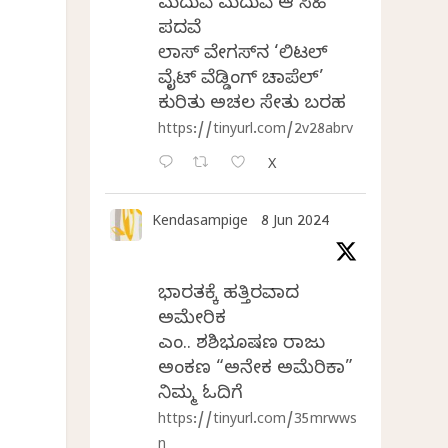
ಮದುವೆ ಮದುವೆ ಆ ಸಿಹಿ
ಪದವೆ
ಲಾಸ್‌ ವೇಗಸ್‌ನ ‘ಲಿಟಲ್
ವೈಟ್ ವೆಡ್ಡಿಂಗ್ ಚಾಪೆಲ್’
ಕುರಿತು ಅಚಲ ಸೇತು ಬರಹ
https://tinyurl.com/2v28abrv
X
Kendasampige
8 Jun 2024
ಭಾರತಕ್ಕೆ ಹತ್ತಿರವಾದ
ಅಮೇರಿಕ
ಎಂ.ವಿ. ಶಶಿಭೂಷಣ ರಾಜು
ಅಂಕಣ “ಅನೇಕ ಅಮೆರಿಕಾ”
ನಿಮ್ಮ ಓದಿಗೆ
https://tinyurl.com/35mrwws
n