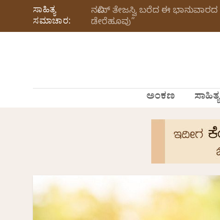
ಸಾಹಿತ್ಯ
ನವೀನ್‌ ತೇಜಸ್ವಿ ಬರೆದ ಈ ಭಾನುವಾರದ 
ಸಮಾಚಾರ:
ಡೇರೆಹೂವು”
ಅಂಕಣ
ಸಾಹಿತ್ಯ