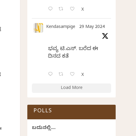
X
Kendasampige
29 May 2024
ೆ
ಭವ್ಯ ಟಿ.ಎಸ್. ಬರೆದ ಈ
ದಿನದ ಕವಿತೆ
ತ
X
Load More
POLLS
ಗ
ಬದುಕಿನಲ್ಲಿ....
್