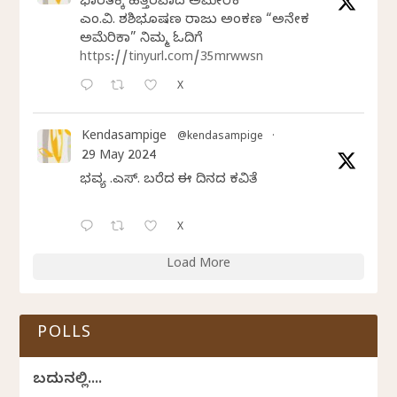
ಭಾರತಕ್ಕೆ ಹತ್ತಿರವಾದ ಅಮೇರಿಕ
ಎಂ.ವಿ. ಶಶಿಭೂಷಣ ರಾಜು ಅಂಕಣ “ಅನೇಕ
ಅಮೆರಿಕಾ” ನಿಮ್ಮ ಓದಿಗೆ
https://tinyurl.com/35mrwwsn
X
Kendasampige
@kendasampige
·
29 May 2024
ಭವ್ಯ ಟಿ.ಎಸ್. ಬರೆದ ಈ ದಿನದ ಕವಿತೆ
X
Load More
POLLS
ಬದುಕಿನಲ್ಲಿ....