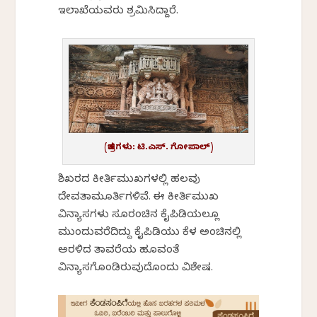
ಇಲಾಖೆಯವರು ಶ್ರಮಿಸಿದ್ದಾರೆ.
(ಚಿತ್ರಗಳು: ಟಿ.ಎಸ್. ಗೋಪಾಲ್)
ಶಿಖರದ ಕೀರ್ತಿಮುಖಗಳಲ್ಲಿ ಹಲವು
ದೇವತಾಮೂರ್ತಿಗಳಿವೆ. ಈ ಕೀರ್ತಿಮುಖ
ವಿನ್ಯಾಸಗಳು ಸೂರಂಚಿನ ಕೈಪಿಡಿಯಲ್ಲೂ
ಮುಂದುವರೆದಿದ್ದು ಕೈಪಿಡಿಯು ಕೆಳ ಅಂಚಿನಲ್ಲಿ
ಅರಳಿದ ತಾವರೆಯ ಹೂವಂತೆ
ವಿನ್ಯಾಸಗೊಂಡಿರುವುದೊಂದು ವಿಶೇಷ.