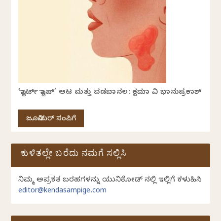
‘ಸ್ಟಾರ್ಟ್ ಸ್ಟಾಪ್’ ಆಟ ಮತ್ತು ವಡಬಾನಲ: ಕ್ಷಮಾ ವಿ ಭಾನುಪ್ರಕಾಶ್
ಜೂನಿಯರ್ ಸಂಪಿಗೆ
ಕುಳಿತಲ್ಲೇ ಬರೆದು ನಮಗೆ ಸಲ್ಲಿಸಿ
ನಿಮ್ಮ ಅಪ್ರಕಟಿತ ಬರಹಗಳನ್ನು ಯುನಿಕೋಡ್ ನಲ್ಲಿ ಇಲ್ಲಿಗೆ ಕಳುಹಿಸಿ
editor@kendasampige.com