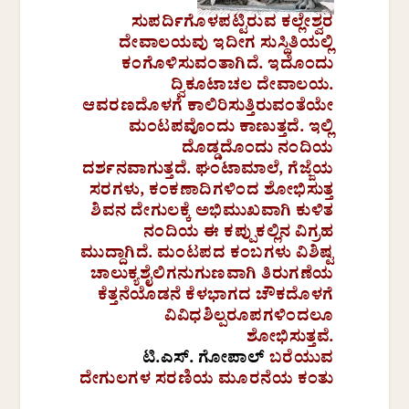
ಸುಪರ್ದಿಗೊಳಪಟ್ಟಿರುವ ಕಲ್ಲೇಶ್ವರ
ದೇವಾಲಯವು ಇದೀಗ ಸುಸ್ಥಿತಿಯಲ್ಲಿ
ಕಂಗೊಳಿಸುವಂತಾಗಿದೆ. ಇದೊಂದು
ದ್ವಿಕೂಟಾಚಲ ದೇವಾಲಯ.
ಆವರಣದೊಳಗೆ ಕಾಲಿರಿಸುತ್ತಿರುವಂತೆಯೇ
ಮಂಟಪವೊಂದು ಕಾಣುತ್ತದೆ. ಇಲ್ಲಿ
ದೊಡ್ಡದೊಂದು ನಂದಿಯ
ದರ್ಶನವಾಗುತ್ತದೆ. ಘಂಟಾಮಾಲೆ, ಗೆಜ್ಜೆಯ
ಸರಗಳು, ಕಂಕಣಾದಿಗಳಿಂದ ಶೋಭಿಸುತ್ತ
ಶಿವನ ದೇಗುಲಕ್ಕೆ ಅಭಿಮುಖವಾಗಿ ಕುಳಿತ
ನಂದಿಯ ಈ ಕಪ್ಪುಕಲ್ಲಿನ ವಿಗ್ರಹ
ಮುದ್ದಾಗಿದೆ. ಮಂಟಪದ ಕಂಬಗಳು ವಿಶಿಷ್ಟ
ಚಾಲುಕ್ಯಶೈಲಿಗನುಗುಣವಾಗಿ ತಿರುಗಣೆಯ
ಕೆತ್ತನೆಯೊಡನೆ ಕೆಳಭಾಗದ ಚೌಕದೊಳಗೆ
ವಿವಿಧಶಿಲ್ಪರೂಪಗಳಿಂದಲೂ
ಶೋಭಿಸುತ್ತವೆ.
ಟಿ.ಎಸ್. ಗೋಪಾಲ್
ಬರೆಯುವ
ದೇಗುಲಗಳ ಸರಣಿಯ ಮೂರನೆಯ ಕಂತು