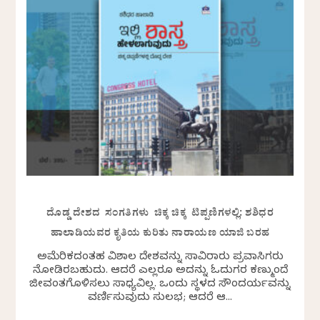
ದೊಡ್ಡ ದೇಶದ ಸಂಗತಿಗಳು ಚಿಕ್ಕ ಚಿಕ್ಕ ಟಿಪ್ಪಣಿಗಳಲ್ಲಿ: ಶಶಿಧರ
ಹಾಲಾಡಿಯವರ ಕೃತಿಯ ಕುರಿತು ನಾರಾಯಣ ಯಾಜಿ ಬರಹ
ಅಮೆರಿಕದಂತಹ ವಿಶಾಲ ದೇಶವನ್ನು ಸಾವಿರಾರು ಪ್ರವಾಸಿಗರು
ನೋಡಿರಬಹುದು. ಆದರೆ ಎಲ್ಲರೂ ಅದನ್ನು ಓದುಗರ ಕಣ್ಮುಂದೆ
ಜೀವಂತಗೊಳಿಸಲು ಸಾಧ್ಯವಿಲ್ಲ. ಒಂದು ಸ್ಥಳದ ಸೌಂದರ್ಯವನ್ನು
ವರ್ಣಿಸುವುದು ಸುಲಭ; ಆದರೆ ಆ...