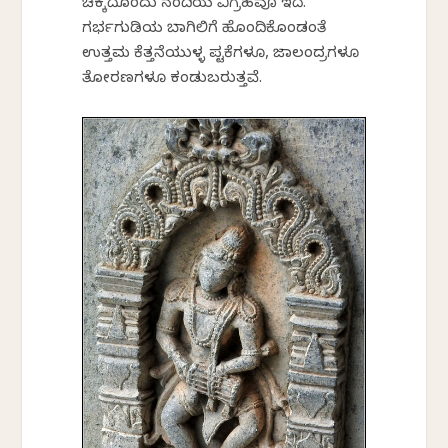
ಚಿಕ್ಕದೊಂದು ನಂದಿಯ ವಿಗ್ರಹವೂ ಇದೆ.
ಗರ್ಭಗುಡಿಯ ಬಾಗಿಲಿಗೆ ಹೊಂದಿಕೊಂಡಂತೆ
ಉತ್ತಮ ಕೆತ್ತನೆಯುಳ್ಳ ಪಟ್ಟಿಕೆಗಳೂ, ಜಾಲಂದ್ರಗಳೂ
ತೋರಣಗಳೂ ಕಂಡುಬರುತ್ತವೆ.