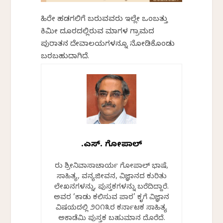
ಹಿರೇ ಹಡಗಲಿಗೆ ಬರುವವರು ಇಲ್ಲೇ ಒಂಬತ್ತು
ಕಿಮೀ ದೂರದಲ್ಲಿರುವ ಮಾಗಳ ಗ್ರಾಮದ
ಪುರಾತನ ದೇವಾಲಯಗಳನ್ನೂ ನೋಡಿಕೊಂಡು
ಬರಬಹುದಾಗಿದೆ.
ಟಿ.ಎಸ್. ಗೋಪಾಲ್
ತಿರು ಶ್ರೀನಿವಾಸಾಚಾರ್ಯ ಗೋಪಾಲ್ ಭಾಷೆ,
ಸಾಹಿತ್ಯ, ವನ್ಯಜೀವನ, ವಿಜ್ಞಾನದ ಕುರಿತು
ಲೇಖನಗಳನ್ನು, ಪುಸ್ತಕಗಳನ್ನು ಬರೆದಿದ್ದಾರೆ.
ಅವರ ‘ಕಾಡು ಕಲಿಸುವ ಪಾಠ’ ಕೃತಿಗೆ ವಿಜ್ಞಾನ
ವಿಷಯದಲ್ಲಿ ೨೦೧೩ರ ಕರ್ನಾಟಕ ಸಾಹಿತ್ಯ
ಅಕಾಡೆಮಿ ಪುಸ್ತಕ ಬಹುಮಾನ ದೊರೆತಿದೆ.