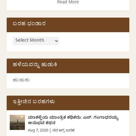
Read More
ಬರಹ ಭಂಡಾರ
ಹಳೆಯವನ್ನು ಹುಡುಕಿ
ಇತ್ತೀಚಿನ ಬರಹಗಳು
ಮಾಕಳ್ಳಿಯ ಮಾಂತ್ರಿಕ ಕಥಿಕರು: ಎಸ್. ಗಂಗಾಧರಯ್ಯ
ಅನುಭವ ಕಥನ
Aug 7, 2026
|
ದಿನದ ಅಗ್ರ ಬರಹ