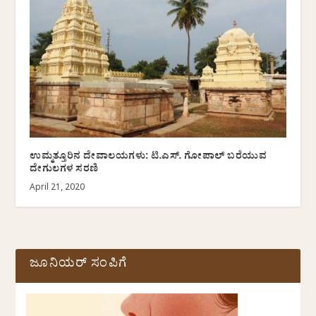
ಉಮ್ಮತ್ತೂರಿನ ದೇವಾಲಯಗಳು: ಟಿ.ಎಸ್. ಗೋಪಾಲ್ ಬರೆಯುವ
ದೇಗುಲಗಳ ಸರಣಿ
April 21, 2020
ಜೂನಿಯರ್ ಸಂಪಿಗೆ