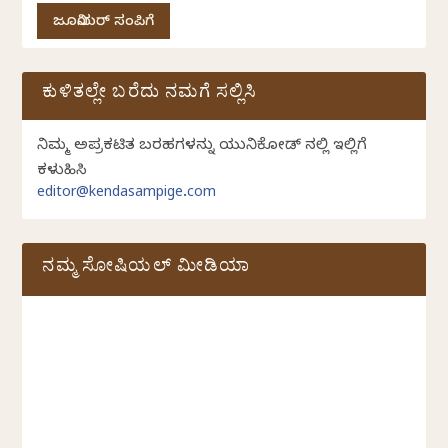
ಜೂನಿಯರ್ ಸಂಪಿಗೆ
ಕುಳಿತಲ್ಲೇ ಬರೆದು ನಮಗೆ ಸಲ್ಲಿಸಿ
ನಿಮ್ಮ ಅಪ್ರಕಟಿತ ಬರಹಗಳನ್ನು ಯುನಿಕೋಡ್ ನಲ್ಲಿ ಇಲ್ಲಿಗೆ
ಕಳುಹಿಸಿ
editor@kendasampige.com
ನಮ್ಮ ಸೋಷಿಯಲ್‌ ಮೀಡಿಯಾ