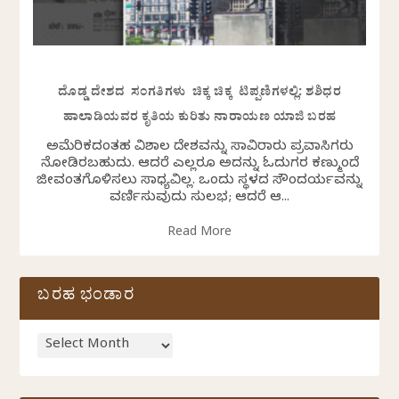
ದೊಡ್ಡ ದೇಶದ ಸಂಗತಿಗಳು ಚಿಕ್ಕ ಚಿಕ್ಕ ಟಿಪ್ಪಣಿಗಳಲ್ಲಿ: ಶಶಿಧರ
ಹಾಲಾಡಿಯವರ ಕೃತಿಯ ಕುರಿತು ನಾರಾಯಣ ಯಾಜಿ ಬರಹ
ಅಮೆರಿಕದಂತಹ ವಿಶಾಲ ದೇಶವನ್ನು ಸಾವಿರಾರು ಪ್ರವಾಸಿಗರು
ನೋಡಿರಬಹುದು. ಆದರೆ ಎಲ್ಲರೂ ಅದನ್ನು ಓದುಗರ ಕಣ್ಮುಂದೆ
ಜೀವಂತಗೊಳಿಸಲು ಸಾಧ್ಯವಿಲ್ಲ. ಒಂದು ಸ್ಥಳದ ಸೌಂದರ್ಯವನ್ನು
ವರ್ಣಿಸುವುದು ಸುಲಭ; ಆದರೆ ಆ...
Read More
ಬರಹ ಭಂಡಾರ