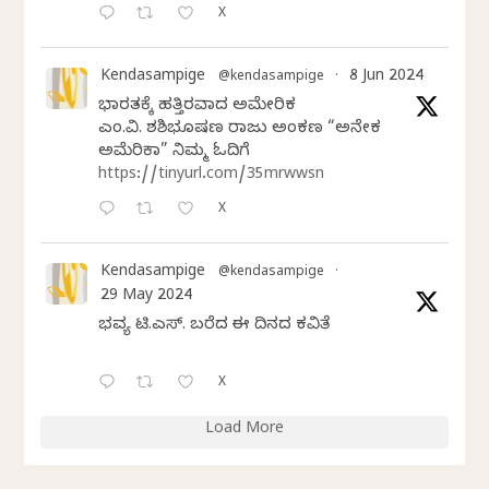
X
Kendasampige
8 Jun 2024
@kendasampige
·
ಭಾರತಕ್ಕೆ ಹತ್ತಿರವಾದ ಅಮೇರಿಕ
ಎಂ.ವಿ. ಶಶಿಭೂಷಣ ರಾಜು ಅಂಕಣ “ಅನೇಕ
ಅಮೆರಿಕಾ” ನಿಮ್ಮ ಓದಿಗೆ
https://tinyurl.com/35mrwwsn
X
Kendasampige
@kendasampige
·
29 May 2024
ಭವ್ಯ ಟಿ.ಎಸ್. ಬರೆದ ಈ ದಿನದ ಕವಿತೆ
X
Load More