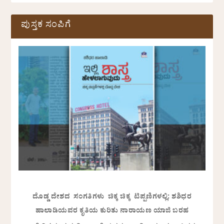
ಪುಸ್ತಕ ಸಂಪಿಗೆ
ದೊಡ್ಡ ದೇಶದ ಸಂಗತಿಗಳು ಚಿಕ್ಕ ಚಿಕ್ಕ ಟಿಪ್ಪಣಿಗಳಲ್ಲಿ: ಶಶಿಧರ
ಹಾಲಾಡಿಯವರ ಕೃತಿಯ ಕುರಿತು ನಾರಾಯಣ ಯಾಜಿ ಬರಹ