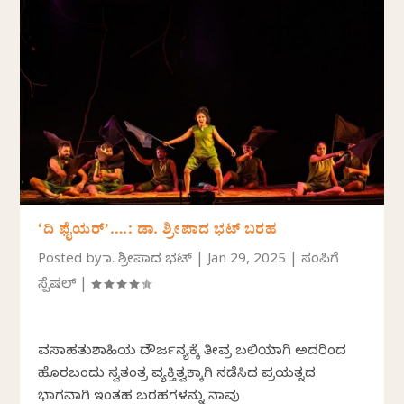
‘ದಿ ಫೈಯರ್’….: ಡಾ. ಶ್ರೀಪಾದ ಭಟ್‌ ಬರಹ
Posted by
ಡಾ. ಶ್ರೀಪಾದ ಭಟ್
|
Jan 29, 2025
|
ಸಂಪಿಗೆ
ಸ್ಪೆಷಲ್
|
ವಸಾಹತುಶಾಹಿಯ ದೌರ್ಜನ್ಯಕ್ಕೆ ತೀವ್ರ ಬಲಿಯಾಗಿ ಅದರಿಂದ
ಹೊರಬಂದು ಸ್ವತಂತ್ರ ವ್ಯಕ್ತಿತ್ವಕ್ಕಾಗಿ ನಡೆಸಿದ ಪ್ರಯತ್ನದ
ಭಾಗವಾಗಿ ಇಂತಹ ಬರಹಗಳನ್ನು ನಾವು