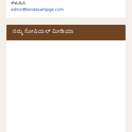
ಕಳುಹಿಸಿ
editor@kendasampige.com
ನಮ್ಮ ಸೋಷಿಯಲ್‌ ಮೀಡಿಯಾ