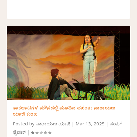
ತಾಕಲಾಟಗಳ ಮೌನದಲ್ಲಿ ಮೂಡಿದ ವಸಂತ: ನಾರಾಯಣ
ಯಾಜಿ ಬರಹ
Posted by
ನಾರಾಯಣ ಯಾಜಿ
|
Mar 13, 2025
|
ಸಂಪಿಗೆ
ಸ್ಪೆಷಲ್
|