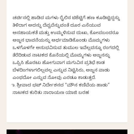
ಚರ್ಚಿನಲ್ಲಿ ಹಾಡಿದ ಮಗಳು ರೈಲಿನ ಟಿಕೆಟ್ಟಿಗೆ ಹಣ ಕೂಡಿಟ್ಟಿದ್ದನ್ನು
ತಿಳಿದಾಗ ಅದನ್ನು ದೆವ್ವವೆನ್ನುವಂತೆ ದೂರ ಎಸೆಯುವ
ಅಸಹಾಯಕತೆ ಮತ್ತು ಉಮ್ಮಳಿಸುವ ದುಃಖ, ಕೋಪಬಂದರೂ
ಅಜ್ಜನ ಭಾವನೆಯನ್ನು ಅರ್ಥಮಾಡಿಕೊಂಡು ಮೊಮ್ಮಗಳು
ಒಳಗೊಳಗೇ ಅನುಭವಿಸುವ ತುಮುಲ ಇವೆಲ್ಲವನ್ನೂ ರಂಗದಲ್ಲಿ
ತೆರೆದಿಡುವ ನಾಟಕದ ಕೊನೆಯಲ್ಲಿ ಮೊಮ್ಮಗಳು ಅಜ್ಜನನ್ನು
ಒಪ್ಪಿಸಿ ಹೊರಟು ಹೋಗುವಾಗ ಮಗುವಿನ ಪ್ರತಿಭೆ ಕಾಡ
ಬೆಳದಿಂಗಳಾಗಲಿಲ್ಲವಲ್ಲ ಎನ್ನುವ ನಿಟ್ಟಿಸಿರು, ಅಜ್ಜನ ಪಾಡು
ಎಂಥದೋ ಎನ್ನುವ ನೋವು ಎರಡೂ ಕಾಡುತ್ತದೆ.
ಡಾ. ಶ್ರೀಪಾದ ಭಟ್ ನಿರ್ದೇಶನದ “ಮೌನ ಕಣಿವೆಯ ಹಾಡು”
ನಾಟಕದ ಕುರಿತು ನಾರಾಯಣ ಯಾಜಿ ಬರಹ