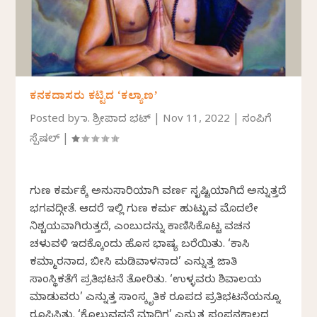
ಕನಕದಾಸರು ಕಟ್ಟಿದ ‘ಕಲ್ಯಾಣ’
Posted by
ಡಾ. ಶ್ರೀಪಾದ ಭಟ್
|
Nov 11, 2022
|
ಸಂಪಿಗೆ
ಸ್ಪೆಷಲ್
|
ಗುಣ ಕರ್ಮಕ್ಕೆ ಅನುಸಾರಿಯಾಗಿ ವರ್ಣ ಸೃಷ್ಟಿಯಾಗಿದೆ ಅನ್ನುತ್ತದೆ
ಭಗವದ್ಗೀತೆ. ಆದರೆ ಇಲ್ಲಿ ಗುಣ ಕರ್ಮ ಹುಟ್ಟುವ ಮೊದಲೇ
ನಿಶ್ಚಯವಾಗಿರುತ್ತದೆ, ಎಂಬುದನ್ನು ಕಾಣಿಸಿಕೊಟ್ಟ ವಚನ
ಚಳುವಳಿ ಇದಕ್ಕೊಂದು ಹೊಸ ಭಾಷ್ಯ ಬರೆಯಿತು. ‘ಕಾಸಿ
ಕಮ್ಮಾರನಾದ, ಬೀಸಿ ಮಡಿವಾಳನಾದ’ ಎನ್ನುತ್ತ ಜಾತಿ
ಸಾಂಸ್ಥಿಕತೆಗೆ ಪ್ರತಿಭಟನೆ ತೋರಿತು. ‘ಉಳ್ಳವರು ಶಿವಾಲಯ
ಮಾಡುವರು’ ಎನ್ನುತ್ತ ಸಾಂಸ್ಕೃತಿಕ ರೂಪದ ಪ್ರತಿಭಟನೆಯನ್ನೂ
ರೂಪಿಸಿತು. ‘ಕೊಲುವವನೆ ಮಾದಿಗ’ ಎನ್ನುತ್ತ ಪಂಪನಕಾಲದ