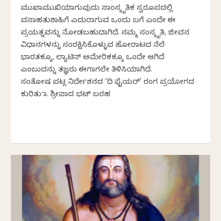
ಮುಖಾಮುಖಿಯಾಗುವುದು ಸಾಂಸ್ಕೃತಿಕ ಸ್ವರೂಪದಲ್ಲಿ
ವಸಾಹತುಶಾಹಿಗೆ ಎದುರಾಗುವ ಒಂದು ಬಗೆ ಎಂದೇ ಈ
ಪ್ರಯತ್ನವನ್ನು ನೋಡಬಹುದಾಗಿದೆ. ನಮ್ಮ ಸಂಸ್ಕೃತಿ, ಜೀವನ
ವಿಧಾನಗಳನ್ನು ಸಂರಕ್ಷಿಸಿಕೊಳ್ಳುವ ಹೋರಾಟದ ನೆಲೆ
ಭಾರತಕ್ಕೂ, ಲ್ಯಾಟಿನ್ ಅಮೇರಿಕಕ್ಕೂ ಒಂದೇ ಆಗಿದೆ
ಎಂಬುದನ್ನು ತಜ್ಞರು ಈಗಾಗಲೇ ತಿಳಿಸಿಯಾಗಿದೆ.
ಸಂತೋಷ ಪಟ್ಲ ನಿರ್ದೇಶನದ ‘ದಿ ಫೈಯರ್’ ರಂಗ ಪ್ರಯೋಗದ
ಕುರಿತು ಡಾ. ಶ್ರೀಪಾದ ಭಟ್‌ ಬರಹ