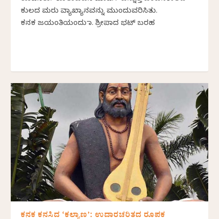
ಕುಲದ ಮರು ವ್ಯಾಖ್ಯಾನವನ್ನು ಮುಂದುವರಿಸಿತು.
ಕನಕ ಜಯಂತಿಯಂದು ಡಾ. ಶ್ರೀಪಾದ ಭಟ್ ಬರಹ
ಕನಕ ಕನಸಿದ ‘ಕಲ್ಯಾಣ’: ಉದಾರಚರಿತದ ರೂಪಕ