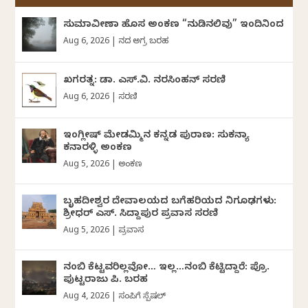
ಸುಮಾವೀಣಾ ಹೊಸ ಅಂಕಣ “ನುಡಿನಲಿವು” ಇಂದಿನಿಂದ
Aug 6, 2026
|
ದಿನದ ಅಗ್ರ ಬರಹ
ಖಗರತ್ನ: ಡಾ. ಎಸ್.ವಿ. ನರಸಿಂಹನ್‌‌ ಸರಣಿ
Aug 6, 2026
|
ಸರಣಿ
ಇಂಗ್ಲೀಷ್ ಮೇಡಮ್ಮಿನ ಕನ್ನಡ ಪುರಾಣ: ಸುಕನ್ಯಾ
ಕನಾರಳ್ಳಿ ಅಂಕಣ
Aug 5, 2026
|
ಅಂಕಣ
ಬೃಹದೀಶ್ವರ ದೇವಾಲಯದ ಬಗೆಹರಿಯದ ನಿಗೂಢಗಳು:
ಶ್ರೀಧರ್‌ ಎಸ್.‌ ಸಿದ್ದಾಪುರ ಪ್ರವಾಸ ಸರಣಿ
Aug 5, 2026
|
ಪ್ರವಾಸ
ನಂಬಿ ಕೆಟ್ಟವರಿಲ್ಲವೋ… ಇಲ್ಲ…ನಂಬಿ ಕೆಟ್ಟಿದ್ದಾರೆ: ಪ್ರೊ.
ಪುಟ್ಟರಾಜು ಪಿ. ಬರಹ
Aug 4, 2026
|
ಸಂಪಿಗೆ ಸ್ಪೆಷಲ್