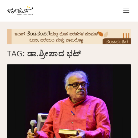
TAG:
ಡಾ.ಶ್ರೀಪಾದ ಭಟ್