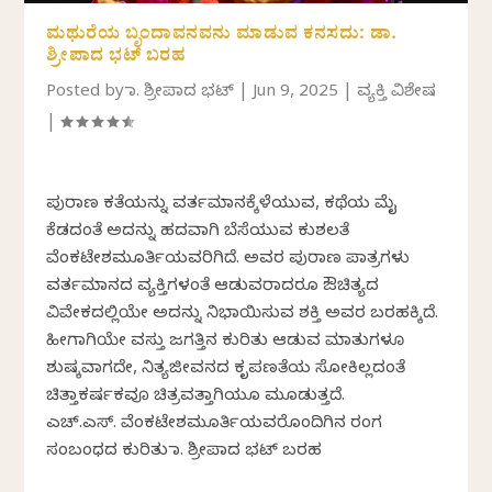
ಮಥುರೆಯ ಬೃಂದಾವನವನು ಮಾಡುವ ಕನಸದು: ಡಾ.
ಶ್ರೀಪಾದ ಭಟ್‌ ಬರಹ
Posted by
ಡಾ. ಶ್ರೀಪಾದ ಭಟ್
|
Jun 9, 2025
|
ವ್ಯಕ್ತಿ ವಿಶೇಷ
|
ಪುರಾಣ ಕತೆಯನ್ನು ವರ್ತಮಾನಕ್ಕೆಳೆಯುವ, ಕಥೆಯ ಮೈ
ಕೆಡದಂತೆ ಅದನ್ನು ಹದವಾಗಿ ಬೆಸೆಯುವ ಕುಶಲತೆ
ವೆಂಕಟೇಶಮೂರ್ತಿಯವರಿಗಿದೆ. ಅವರ ಪುರಾಣ ಪಾತ್ರಗಳು
ವರ್ತಮಾನದ ವ್ಯಕ್ತಿಗಳಂತೆ ಆಡುವರಾದರೂ ಔಚಿತ್ಯದ
ವಿವೇಕದಲ್ಲಿಯೇ ಅದನ್ನು ನಿಭಾಯಿಸುವ ಶಕ್ತಿ ಅವರ ಬರಹಕ್ಕಿದೆ.
ಹೀಗಾಗಿಯೇ ವಸ್ತು ಜಗತ್ತಿನ ಕುರಿತು ಆಡುವ ಮಾತುಗಳೂ
ಶುಷ್ಕವಾಗದೇ, ನಿತ್ಯಜೀವನದ ಕೃಪಣತೆಯ ಸೋಕಿಲ್ಲದಂತೆ
ಚಿತ್ತಾಕರ್ಷಕವೂ ಚಿತ್ರವತ್ತಾಗಿಯೂ ಮೂಡುತ್ತದೆ.
ಎಚ್.ಎಸ್. ವೆಂಕಟೇಶಮೂರ್ತಿಯವರೊಂದಿಗಿನ ರಂಗ
ಸಂಬಂಧದ ಕುರಿತು ಡಾ. ಶ್ರೀಪಾದ ಭಟ್‌ ಬರಹ