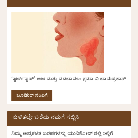
‘ಸ್ಟಾರ್ಟ್ ಸ್ಟಾಪ್’ ಆಟ ಮತ್ತು ವಡಬಾನಲ: ಕ್ಷಮಾ ವಿ ಭಾನುಪ್ರಕಾಶ್
ಜೂನಿಯರ್ ಸಂಪಿಗೆ
ಕುಳಿತಲ್ಲೇ ಬರೆದು ನಮಗೆ ಸಲ್ಲಿಸಿ
ನಿಮ್ಮ ಅಪ್ರಕಟಿತ ಬರಹಗಳನ್ನು ಯುನಿಕೋಡ್ ನಲ್ಲಿ ಇಲ್ಲಿಗೆ