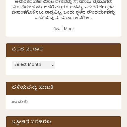
ಅಮೆರಿಕದಂತಹ ವಿಶಾಲ ದೇಶವನ್ನು ಸಾವಿರಾರು ಪ್ರವಾಸಿಗರು
ನೋಡಿರಬಹುದು. ಆದರೆ ಎಲ್ಲರೂ ಅದನ್ನು ಓದುಗರ ಕಣ್ಮುಂದೆ
ಜೀವಂತಗೊಳಿಸಲು ಸಾಧ್ಯವಿಲ್ಲ. ಒಂದು ಸ್ಥಳದ ಸೌಂದರ್ಯವನ್ನು
ವರ್ಣಿಸುವುದು ಸುಲಭ; ಆದರೆ ಆ...
Read More
ಬರಹ ಭಂಡಾರ
ಹಳೆಯವನ್ನು ಹುಡುಕಿ
ಇತ್ತೀಚಿನ ಬರಹಗಳು