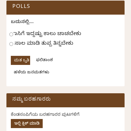
POLLS
ಬದುಕಿನಲ್ಲಿ....
ಹಾಸಿಗೆ ಇದ್ದಷ್ಟು ಕಾಲು ಚಾಚಬೇಕು
ಸಾಲ ಮಾಡಿ ತುಪ್ಪ ತಿನ್ನಬೇಕು
ಫಲಿತಾಂಶ
ಹಳೆಯ ಜನಮತಗಳು
ನಮ್ಮ ಬರಹಗಾರರು
ಕೆಂಡಸಂಪಿಗೆಯ ಬರಹಗಾರರ ಪುಟಗಳಿಗೆ
ಇಲ್ಲಿ ಕ್ಲಿಕ್ ಮಾಡಿ