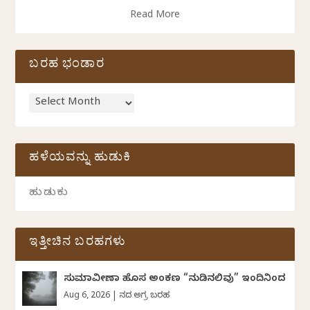
Read More
ಬರಹ ಭಂಡಾರ
ಹಳೆಯವನ್ನು ಹುಡುಕಿ
ಇತ್ತೀಚಿನ ಬರಹಗಳು
ಸುಮಾವೀಣಾ ಹೊಸ ಅಂಕಣ “ನುಡಿನಲಿವು” ಇಂದಿನಿಂದ
Aug 6, 2026
|
ದಿನದ ಅಗ್ರ ಬರಹ