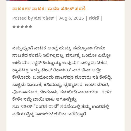
ನಾಟಕಗಳ ನಾಟಕ: ಸುಮಾ ಸತೀಶ್ ಸರಣಿ
Posted by
ಸುಮಾ ಸತೀಶ್
|
Aug 6, 2025
|
ಸರಣಿ
|
ನಮ್ಮಪ್ಪುಂಗೆ ನಾಟಕ ಅಂದ್ರೆ ಹುಚ್ಚು. ನಮ್ಮೂರ್ನಾಗೇನೂ
ನಾಟಕದ ಕಂಪನಿ ಇರ್ಲಿಲ್ಲವಲ್ಲ. ವರ್ಸುಕ್ಕೆ ಒಂದೋ ಎಲ್ಡೋ
ಆಟೇಯಾ. ಮಾಸ್ಟರ್ ಹಿರಣ್ಣಯ್ಯ ಅವುರ್ದು ಎಲ್ಲಾ ನಾಟಕದ
ಕ್ಯಾಸೆಟ್ಟೂ ಇದ್ವು. ಟೇಪ್ ರೆಕಾರ್ಡರ್ ನಾಗೆ ಜಿನಾ ಅದ್ನೇ
ಕೇಳೋದು. ಒಂದೊಂದು ನಾಟಕವೂ ನೂರಾರು ಸತಿ ಕೇಳಿದ್ವಿ.
ಎಚ್ಚಮ ನಾಯಕ, ಕಪಿಮುಷ್ಟಿ, ಭ್ರಷ್ಟಾಚಾರ, ಲಂಚಾವತಾರ,
ಫೋನಾವತಾರ, ದೇವದಾಸಿ, ನಡುಬೀದಿ ನಾರಾಯಣ…ಕೇಳೀ
ಕೇಳೀ ನಮ್ಗೆ ಬಾಯಿ ಪಾಟ ಆಗೋಗ್ತಿತ್ತು.
ಸುಮಾ ಸತೀಶ್ “ರಂಗಿನ ರಾಟೆ” ಸರಣಿಯಲ್ಲಿ ತಮ್ಮ ಊರಿನಲ್ಲಿ
ನಡೆಯುತ್ತಿದ್ದ ನಾಟಕಗಳ ಕುರಿತು ಬರೆದಿದ್ದಾರೆ