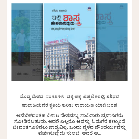
ದೊಡ್ಡ ದೇಶದ ಸಂಗತಿಗಳು ಚಿಕ್ಕ ಚಿಕ್ಕ ಟಿಪ್ಪಣಿಗಳಲ್ಲಿ: ಶಶಿಧರ
ಹಾಲಾಡಿಯವರ ಕೃತಿಯ ಕುರಿತು ನಾರಾಯಣ ಯಾಜಿ ಬರಹ
ಅಮೆರಿಕದಂತಹ ವಿಶಾಲ ದೇಶವನ್ನು ಸಾವಿರಾರು ಪ್ರವಾಸಿಗರು
ನೋಡಿರಬಹುದು. ಆದರೆ ಎಲ್ಲರೂ ಅದನ್ನು ಓದುಗರ ಕಣ್ಮುಂದೆ
ಜೀವಂತಗೊಳಿಸಲು ಸಾಧ್ಯವಿಲ್ಲ. ಒಂದು ಸ್ಥಳದ ಸೌಂದರ್ಯವನ್ನು
ವರ್ಣಿಸುವುದು ಸುಲಭ; ಆದರೆ ಆ...