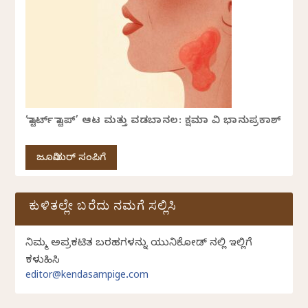
‘ಸ್ಟಾರ್ಟ್ ಸ್ಟಾಪ್’ ಆಟ ಮತ್ತು ವಡಬಾನಲ: ಕ್ಷಮಾ ವಿ ಭಾನುಪ್ರಕಾಶ್
ಜೂನಿಯರ್ ಸಂಪಿಗೆ
ಕುಳಿತಲ್ಲೇ ಬರೆದು ನಮಗೆ ಸಲ್ಲಿಸಿ
ನಿಮ್ಮ ಅಪ್ರಕಟಿತ ಬರಹಗಳನ್ನು ಯುನಿಕೋಡ್ ನಲ್ಲಿ ಇಲ್ಲಿಗೆ
ಕಳುಹಿಸಿ
editor@kendasampige.com