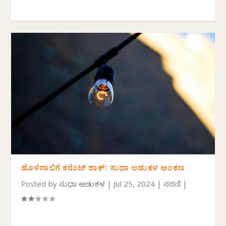
ಹೊಳೆಸಾಲಿಗೆ ಕರೆಂಟ್ ಶಾಕ್: ಸುಧಾ ಆಡುಕಳ ಅಂಕಣ
Posted by
ಸುಧಾ ಆಡುಕಳ
|
Jul 25, 2024
|
ಸರಣಿ
|