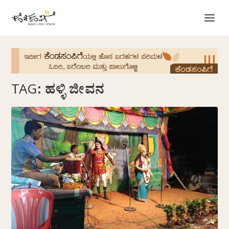
TAG:
ಹಳ್ಳಿ ಜೀವನ