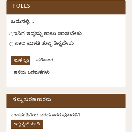
POLLS
ಬದುಕಿನಲ್ಲಿ....
ಹಾಸಿಗೆ ಇದ್ದಷ್ಟು ಕಾಲು ಚಾಚಬೇಕು
ಸಾಲ ಮಾಡಿ ತುಪ್ಪ ತಿನ್ನಬೇಕು
ಫಲಿತಾಂಶ
ಹಳೆಯ ಜನಮತಗಳು
ನಮ್ಮ ಬರಹಗಾರರು
ಕೆಂಡಸಂಪಿಗೆಯ ಬರಹಗಾರರ ಪುಟಗಳಿಗೆ
ಇಲ್ಲಿ ಕ್ಲಿಕ್ ಮಾಡಿ