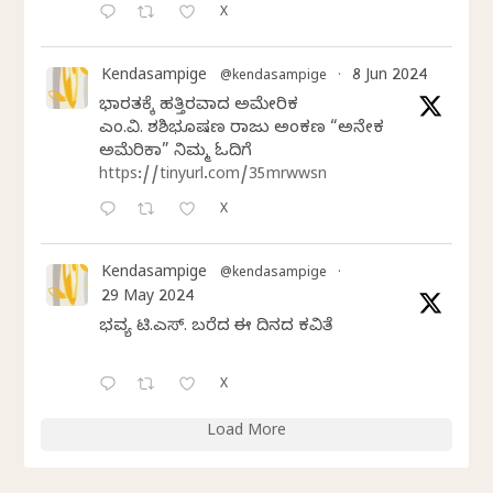
X
Kendasampige
8 Jun 2024
@kendasampige
·
ಭಾರತಕ್ಕೆ ಹತ್ತಿರವಾದ ಅಮೇರಿಕ
ಎಂ.ವಿ. ಶಶಿಭೂಷಣ ರಾಜು ಅಂಕಣ “ಅನೇಕ
ಅಮೆರಿಕಾ” ನಿಮ್ಮ ಓದಿಗೆ
https://tinyurl.com/35mrwwsn
X
Kendasampige
@kendasampige
·
29 May 2024
ಭವ್ಯ ಟಿ.ಎಸ್. ಬರೆದ ಈ ದಿನದ ಕವಿತೆ
X
Load More