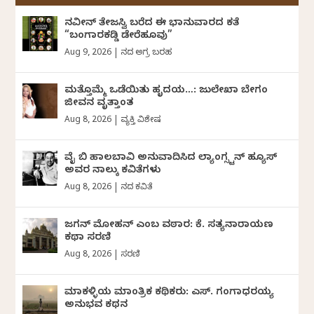
ನವೀನ್‌ ತೇಜಸ್ವಿ ಬರೆದ ಈ ಭಾನುವಾರದ ಕತೆ
“ಬಂಗಾರಕಡ್ಡಿ ಡೇರೆಹೂವು”
Aug 9, 2026
|
ದಿನದ ಅಗ್ರ ಬರಹ
ಮತ್ತೊಮ್ಮೆ ಒಡೆಯಿತು ಹೃದಯ…: ಜುಲೇಖಾ ಬೇಗಂ
ಜೀವನ ವೃತ್ತಾಂತ
Aug 8, 2026
|
ವ್ಯಕ್ತಿ ವಿಶೇಷ
ವೈ ಬಿ ಹಾಲಬಾವಿ ಅನುವಾದಿಸಿದ ಲ್ಯಾಂಗ್ಸ್ಟನ್ ಹ್ಯೂಸ್
ಅವರ ನಾಲ್ಕು ಕವಿತೆಗಳು
Aug 8, 2026
|
ದಿನದ ಕವಿತೆ
ಜಗನ್‌ ಮೋಹನ್‌ ಎಂಬ ವಠಾರ: ಕೆ. ಸತ್ಯನಾರಾಯಣ
ಕಥಾ ಸರಣಿ
Aug 8, 2026
|
ಸರಣಿ
ಮಾಕಳ್ಳಿಯ ಮಾಂತ್ರಿಕ ಕಥಿಕರು: ಎಸ್. ಗಂಗಾಧರಯ್ಯ
ಅನುಭವ ಕಥನ