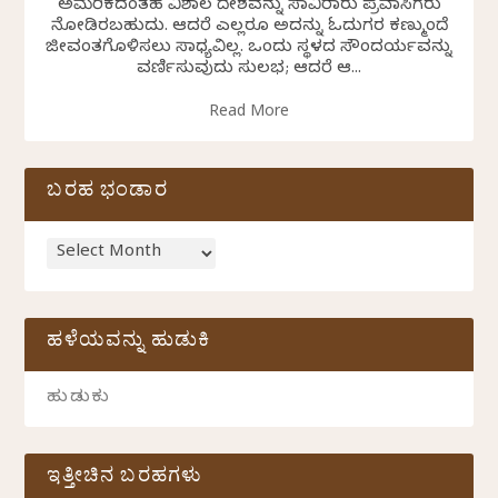
ಅಮೆರಿಕದಂತಹ ವಿಶಾಲ ದೇಶವನ್ನು ಸಾವಿರಾರು ಪ್ರವಾಸಿಗರು
ನೋಡಿರಬಹುದು. ಆದರೆ ಎಲ್ಲರೂ ಅದನ್ನು ಓದುಗರ ಕಣ್ಮುಂದೆ
ಜೀವಂತಗೊಳಿಸಲು ಸಾಧ್ಯವಿಲ್ಲ. ಒಂದು ಸ್ಥಳದ ಸೌಂದರ್ಯವನ್ನು
ವರ್ಣಿಸುವುದು ಸುಲಭ; ಆದರೆ ಆ...
Read More
ಬರಹ ಭಂಡಾರ
ಹಳೆಯವನ್ನು ಹುಡುಕಿ
ಇತ್ತೀಚಿನ ಬರಹಗಳು