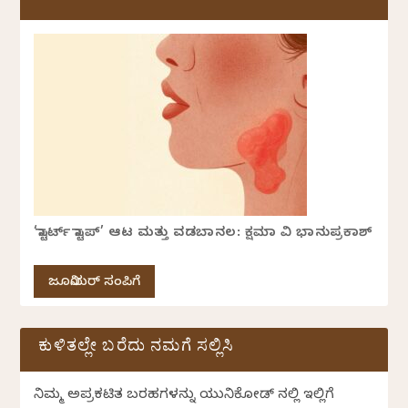
‘ಸ್ಟಾರ್ಟ್ ಸ್ಟಾಪ್’ ಆಟ ಮತ್ತು ವಡಬಾನಲ: ಕ್ಷಮಾ ವಿ ಭಾನುಪ್ರಕಾಶ್
ಜೂನಿಯರ್ ಸಂಪಿಗೆ
ಕುಳಿತಲ್ಲೇ ಬರೆದು ನಮಗೆ ಸಲ್ಲಿಸಿ
ನಿಮ್ಮ ಅಪ್ರಕಟಿತ ಬರಹಗಳನ್ನು ಯುನಿಕೋಡ್ ನಲ್ಲಿ ಇಲ್ಲಿಗೆ