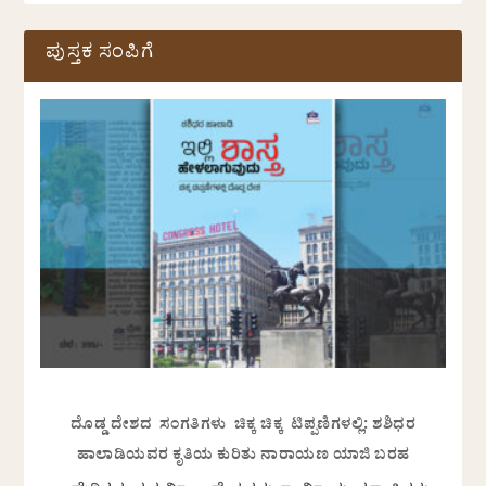
ಪುಸ್ತಕ ಸಂಪಿಗೆ
ದೊಡ್ಡ ದೇಶದ ಸಂಗತಿಗಳು ಚಿಕ್ಕ ಚಿಕ್ಕ ಟಿಪ್ಪಣಿಗಳಲ್ಲಿ: ಶಶಿಧರ
ಹಾಲಾಡಿಯವರ ಕೃತಿಯ ಕುರಿತು ನಾರಾಯಣ ಯಾಜಿ ಬರಹ