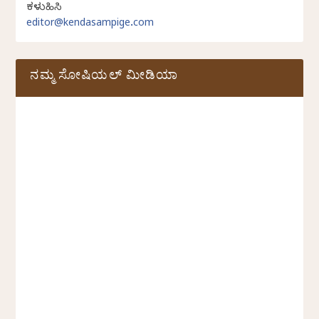
ಕಳುಹಿಸಿ
editor@kendasampige.com
ನಮ್ಮ ಸೋಷಿಯಲ್‌ ಮೀಡಿಯಾ