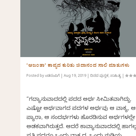
‘ಅಜಂತಾ’ ಕಾವ್ಯದ ಕುರಿತು ಚಿದಾನಂದ ಸಾಲಿ ಮಾತುಗಳು
Posted by
ಕೆಂಡಸಂಪಿಗೆ
|
Aug 19, 2019
|
ದಿನದ ಪುಸ್ತಕ
,
ಸಾಹಿತ್ಯ
|
“ಗದ್ಯಾನುವಾದದಲ್ಲಿ ಪದದ ಅರ್ಥ ಸೀಮಿತವಾಗಿದ್ದು,
ಎಷ್ಟೋ ಅರ್ಥವಾಗದ ಪದಗಳ ಅರ್ಥವು ಆ ವಾಕ್ಯ, ಆ
ಪ್ಯಾರಾ, ಆ ಸಂದರ್ಭಗಳು ಹೊರಡಿಸುವ ಅರ್ಥಗಳಲ್ಲೇ
ಅಡಕವಾಗಿರುತ್ತದೆ. ಆದರೆ ಕಾವ್ಯಾನುವಾದದಲ್ಲಿ ಹಾಗಲ್ಲ