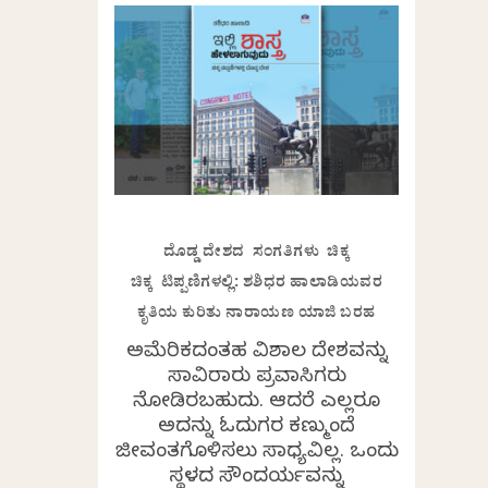
ದೊಡ್ಡ ದೇಶದ ಸಂಗತಿಗಳು ಚಿಕ್ಕ
ಚಿಕ್ಕ ಟಿಪ್ಪಣಿಗಳಲ್ಲಿ: ಶಶಿಧರ ಹಾಲಾಡಿಯವರ
ಕೃತಿಯ ಕುರಿತು ನಾರಾಯಣ ಯಾಜಿ ಬರಹ
ಅಮೆರಿಕದಂತಹ ವಿಶಾಲ ದೇಶವನ್ನು
ಸಾವಿರಾರು ಪ್ರವಾಸಿಗರು
ನೋಡಿರಬಹುದು. ಆದರೆ ಎಲ್ಲರೂ
ಅದನ್ನು ಓದುಗರ ಕಣ್ಮುಂದೆ
ಜೀವಂತಗೊಳಿಸಲು ಸಾಧ್ಯವಿಲ್ಲ. ಒಂದು
ಸ್ಥಳದ ಸೌಂದರ್ಯವನ್ನು