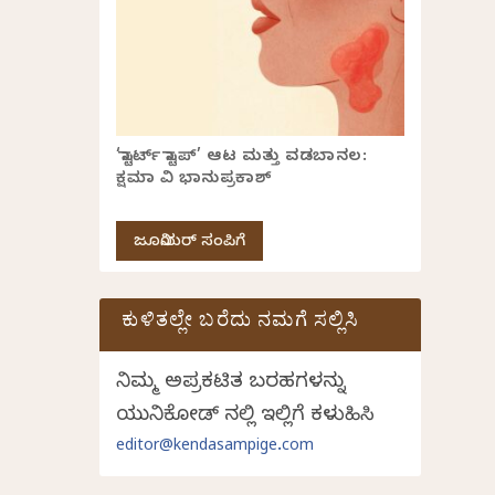
‘ಸ್ಟಾರ್ಟ್ ಸ್ಟಾಪ್’ ಆಟ ಮತ್ತು ವಡಬಾನಲ:
ಕ್ಷಮಾ ವಿ ಭಾನುಪ್ರಕಾಶ್
ಜೂನಿಯರ್ ಸಂಪಿಗೆ
ಕುಳಿತಲ್ಲೇ ಬರೆದು ನಮಗೆ ಸಲ್ಲಿಸಿ
ನಿಮ್ಮ ಅಪ್ರಕಟಿತ ಬರಹಗಳನ್ನು
ಯುನಿಕೋಡ್ ನಲ್ಲಿ ಇಲ್ಲಿಗೆ ಕಳುಹಿಸಿ
editor@kendasampige.com