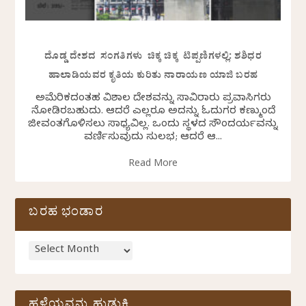
ದೊಡ್ಡ ದೇಶದ ಸಂಗತಿಗಳು ಚಿಕ್ಕ ಚಿಕ್ಕ ಟಿಪ್ಪಣಿಗಳಲ್ಲಿ: ಶಶಿಧರ
ಹಾಲಾಡಿಯವರ ಕೃತಿಯ ಕುರಿತು ನಾರಾಯಣ ಯಾಜಿ ಬರಹ
ಅಮೆರಿಕದಂತಹ ವಿಶಾಲ ದೇಶವನ್ನು ಸಾವಿರಾರು ಪ್ರವಾಸಿಗರು
ನೋಡಿರಬಹುದು. ಆದರೆ ಎಲ್ಲರೂ ಅದನ್ನು ಓದುಗರ ಕಣ್ಮುಂದೆ
ಜೀವಂತಗೊಳಿಸಲು ಸಾಧ್ಯವಿಲ್ಲ. ಒಂದು ಸ್ಥಳದ ಸೌಂದರ್ಯವನ್ನು
ವರ್ಣಿಸುವುದು ಸುಲಭ; ಆದರೆ ಆ...
Read More
ಬರಹ ಭಂಡಾರ