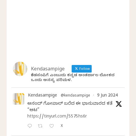
Kendasampige
Follow
ಕೆಂಡಸಂಪಿಗೆ ಎಂಬುದು ಕನ್ನಡ ಅಂತರ್ಜಾಲ ಲೋಕದ
ಒಂದು ಅನನ್ಯ ಪರಿಮಳ.
Kendasampige
9 Jun 2024
@kendasampige
·
ಆನಂದ್‌ ಗೋಪಾಲ್‌ ಬರೆದ ಈ ಭಾನುವಾರದ ಕತೆ
“ಆಟ”
https://tinyurl.com/5575hs6r
X