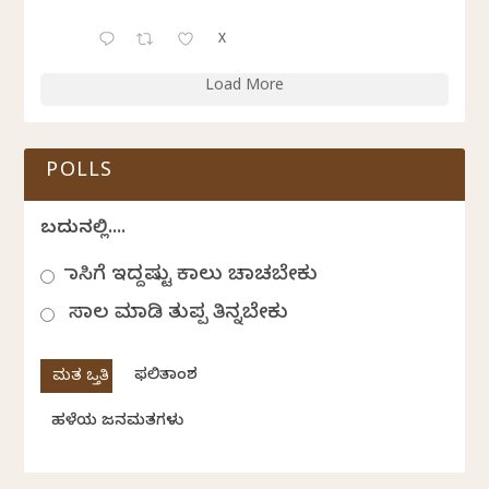
X
Load More
POLLS
ಬದುಕಿನಲ್ಲಿ....
ಹಾಸಿಗೆ ಇದ್ದಷ್ಟು ಕಾಲು ಚಾಚಬೇಕು
ಸಾಲ ಮಾಡಿ ತುಪ್ಪ ತಿನ್ನಬೇಕು
ಫಲಿತಾಂಶ
ಹಳೆಯ ಜನಮತಗಳು