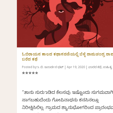
ಓಬಿರಾಯನ ಕಾಲದ ಕಥಾಸರಣಿಯಲ್ಲಿ ಬೆಳ್ಳೆ ರಾಮಚಂದ್ರ ರಾವ
ಬರೆದ ಕಥೆ
Posted by
ಡಾ. ಬಿ. ಜನಾರ್ದನ ಭಟ್
|
Apr 19, 2020
|
ವಾರದ ಕಥೆ
,
ಸಾಹಿತ್ಯ
“ತಾನು ಸುರು ಮಾಡಿದ ಕೆಲಸವು ಇಷ್ಟೊಂದು ಸುಗಮವಾಗ
ಸಾಗಬಹುದೆಂದು ಗೋಪಿನಾಥನು ಕನಸಿನಲ್ಲೂ
ನಿರೀಕ್ಷಿಸಿಲಿಲ್ಲ. ಗ್ರಾಮದ ಶ್ಯಾನುಭೋಗರಿಂದ ಪ್ರಾರಂಭ