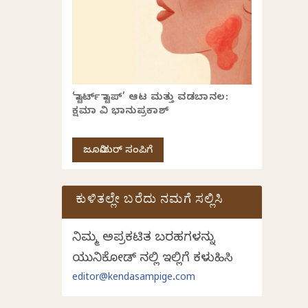
‘ಸ್ಟಾರ್ಟ್ ಸ್ಟಾಪ್’ ಆಟ ಮತ್ತು ವಡಬಾನಲ:
ಕ್ಷಮಾ ವಿ ಭಾನುಪ್ರಕಾಶ್
ಜೂನಿಯರ್ ಸಂಪಿಗೆ
ಕುಳಿತಲ್ಲೇ ಬರೆದು ನಮಗೆ ಸಲ್ಲಿಸಿ
ನಿಮ್ಮ ಅಪ್ರಕಟಿತ ಬರಹಗಳನ್ನು
ಯುನಿಕೋಡ್ ನಲ್ಲಿ ಇಲ್ಲಿಗೆ ಕಳುಹಿಸಿ
editor@kendasampige.com