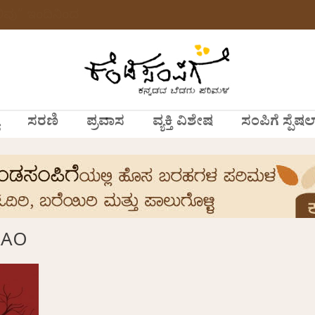
ವು” ಇಂದಿನಿಂದ
ಸರಣಿ
ಪ್ರವಾಸ
ವ್ಯಕ್ತಿ ವಿಶೇಷ
ಸಂಪಿಗೆ ಸ್ಪೆಷಲ
RAO