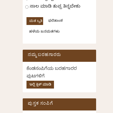
ಸಾಲ ಮಾಡಿ ತುಪ್ಪ ತಿನ್ನಬೇಕು
ಫಲಿತಾಂಶ
ಹಳೆಯ ಜನಮತಗಳು
ನಮ್ಮ ಬರಹಗಾರರು
ಕೆಂಡಸಂಪಿಗೆಯ ಬರಹಗಾರರ
ಪುಟಗಳಿಗೆ
ಇಲ್ಲಿ ಕ್ಲಿಕ್ ಮಾಡಿ
ಪುಸ್ತಕ ಸಂಪಿಗೆ