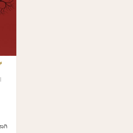
್
|
ಿ
ವಾಗಿ