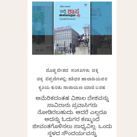
ದೊಡ್ಡ ದೇಶದ ಸಂಗತಿಗಳು ಚಿಕ್ಕ
ಚಿಕ್ಕ ಟಿಪ್ಪಣಿಗಳಲ್ಲಿ: ಶಶಿಧರ ಹಾಲಾಡಿಯವರ
ಕೃತಿಯ ಕುರಿತು ನಾರಾಯಣ ಯಾಜಿ ಬರಹ
ಅಮೆರಿಕದಂತಹ ವಿಶಾಲ ದೇಶವನ್ನು
ಸಾವಿರಾರು ಪ್ರವಾಸಿಗರು
ನೋಡಿರಬಹುದು. ಆದರೆ ಎಲ್ಲರೂ
ಅದನ್ನು ಓದುಗರ ಕಣ್ಮುಂದೆ
ಜೀವಂತಗೊಳಿಸಲು ಸಾಧ್ಯವಿಲ್ಲ. ಒಂದು
ಸ್ಥಳದ ಸೌಂದರ್ಯವನ್ನು