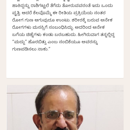
ಹಾಕಿದ್ದನ್ನು ರಾಶಿಗಟ್ಟಲೆ ತೆಗೆದು ತೋರುವವರಂತೆ ಇದು ಒಂದು
ವೃತ್ತಿ. ಆದರೆ ಕೆಲವೊಮ್ಮೆ ಈ ರೀತಿಯ ಪ್ರಕ್ರಿಯೆಯ ನಂತರ
ರೋಗ ಗುಣ ಆಗುವುದೂ ಉಂಟು. ಶರೀರಕ್ಕೆ ಬರುವ ಅನೇಕ
ರೋಗಗಳು ಮನಸ್ಸಿಗೆ ಸಂಬಂಧಿಸಿದ್ದು. ಅದರಿಂದ ಅನೇಕ
ಬಗೆಯ ಚಿಹ್ನೆಗಳು ಕಂಡು ಬರಬಹುದು. ಹೀಗಿರುವಾಗ ತನ್ನಲ್ಲಿದ್ದ
“ಮದ್ದು” ಹೊರಬಿತ್ತು ಎಂಬ ನಂಬಿಕೆಯೂ ಅವರನ್ನು
ಗುಣಪಡಿಸಲು ಸಾಕು.”