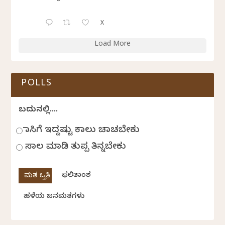
X
Load More
POLLS
ಬದುಕಿನಲ್ಲಿ....
ಹಾಸಿಗೆ ಇದ್ದಷ್ಟು ಕಾಲು ಚಾಚಬೇಕು
ಸಾಲ ಮಾಡಿ ತುಪ್ಪ ತಿನ್ನಬೇಕು
ಫಲಿತಾಂಶ
ಹಳೆಯ ಜನಮತಗಳು