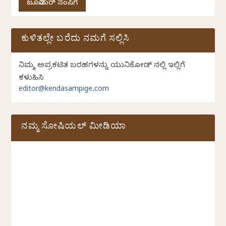
ಜೂನಿಯರ್ ಸಂಪಿಗೆ
ಕುಳಿತಲ್ಲೇ ಬರೆದು ನಮಗೆ ಸಲ್ಲಿಸಿ
ನಿಮ್ಮ ಅಪ್ರಕಟಿತ ಬರಹಗಳನ್ನು ಯುನಿಕೋಡ್ ನಲ್ಲಿ ಇಲ್ಲಿಗೆ
ಕಳುಹಿಸಿ
editor@kendasampige.com
ನಮ್ಮ ಸೋಷಿಯಲ್‌ ಮೀಡಿಯಾ