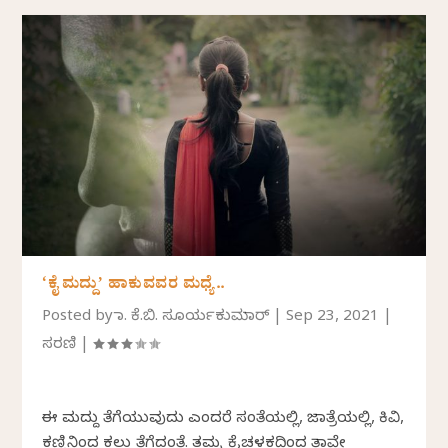
‘ಕೈ ಮದ್ದು’ ಹಾಕುವವರ ಮಧ್ಯೆ..
Posted by
ಡಾ. ಕೆ.ಬಿ. ಸೂರ್ಯಕುಮಾರ್
|
Sep 23, 2021
|
ಸರಣಿ
|
ಈ ಮದ್ದು ತೆಗೆಯುವುದು ಎಂದರೆ ಸಂತೆಯಲ್ಲಿ, ಜಾತ್ರೆಯಲ್ಲಿ, ಕಿವಿ,
ಕಣ್ಣಿನಿಂದ ಕಲ್ಲು ತೆಗೆದಂತೆ. ತಮ್ಮ ಕೈಚಳಕದಿಂದ ತಾವೇ