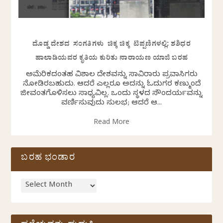
ದೊಡ್ಡ ದೇಶದ ಸಂಗತಿಗಳು ಚಿಕ್ಕ ಚಿಕ್ಕ ಟಿಪ್ಪಣಿಗಳಲ್ಲಿ: ಶಶಿಧರ
ಹಾಲಾಡಿಯವರ ಕೃತಿಯ ಕುರಿತು ನಾರಾಯಣ ಯಾಜಿ ಬರಹ
ಅಮೆರಿಕದಂತಹ ವಿಶಾಲ ದೇಶವನ್ನು ಸಾವಿರಾರು ಪ್ರವಾಸಿಗರು
ನೋಡಿರಬಹುದು. ಆದರೆ ಎಲ್ಲರೂ ಅದನ್ನು ಓದುಗರ ಕಣ್ಮುಂದೆ
ಜೀವಂತಗೊಳಿಸಲು ಸಾಧ್ಯವಿಲ್ಲ. ಒಂದು ಸ್ಥಳದ ಸೌಂದರ್ಯವನ್ನು
ವರ್ಣಿಸುವುದು ಸುಲಭ; ಆದರೆ ಆ...
Read More
ಬರಹ ಭಂಡಾರ