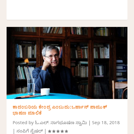
ಕಾದಂಬರಿಯ ಕೇಂದ್ರ ಎಂಬುದು:ಒರ್ಹಾನ್ ಪಾಮುಕ್
ಭಾಷಣ ಮಾಲಿಕೆ
Posted by
ಓ.ಎಲ್. ನಾಗಭೂಷಣ ಸ್ವಾಮಿ
|
Sep 18, 2018
|
ಸಂಪಿಗೆ ಸ್ಪೆಷಲ್
|