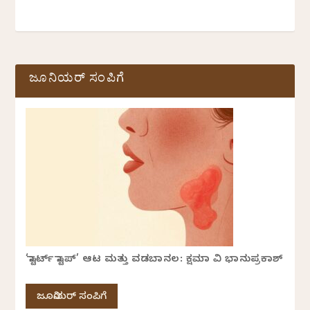
ಜೂನಿಯರ್ ಸಂಪಿಗೆ
‘ಸ್ಟಾರ್ಟ್ ಸ್ಟಾಪ್’ ಆಟ ಮತ್ತು ವಡಬಾನಲ: ಕ್ಷಮಾ ವಿ ಭಾನುಪ್ರಕಾಶ್
ಜೂನಿಯರ್ ಸಂಪಿಗೆ