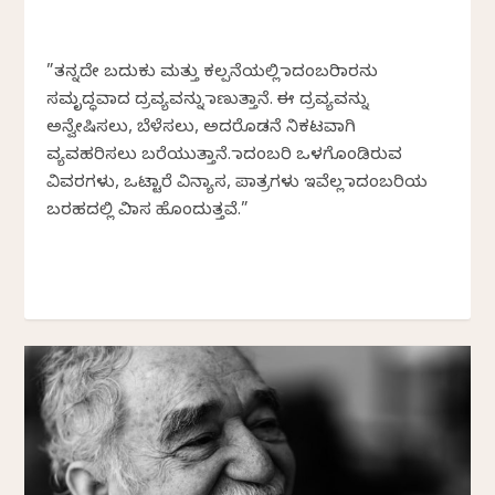
”ತನ್ನದೇ ಬದುಕು ಮತ್ತು ಕಲ್ಪನೆಯಲ್ಲಿ ಕಾದಂಬರಿಕಾರನು
ಸಮೃದ್ಧವಾದ ದ್ರವ್ಯವನ್ನು ಕಾಣುತ್ತಾನೆ. ಈ ದ್ರವ್ಯವನ್ನು
ಅನ್ವೇಷಿಸಲು, ಬೆಳೆಸಲು, ಅದರೊಡನೆ ನಿಕಟವಾಗಿ
ವ್ಯವಹರಿಸಲು ಬರೆಯುತ್ತಾನೆ. ಕಾದಂಬರಿ ಒಳಗೊಂಡಿರುವ
ವಿವರಗಳು, ಒಟ್ಟಾರೆ ವಿನ್ಯಾಸ, ಪಾತ್ರಗಳು ಇವೆಲ್ಲ ಕಾದಂಬರಿಯ
ಬರಹದಲ್ಲಿ ವಿಕಾಸ ಹೊಂದುತ್ತವೆ.”