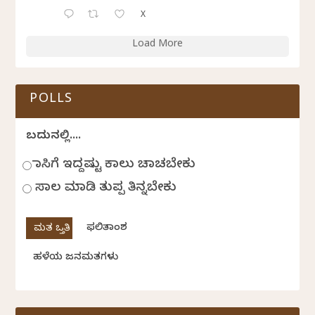
X
Load More
POLLS
ಬದುಕಿನಲ್ಲಿ....
ಹಾಸಿಗೆ ಇದ್ದಷ್ಟು ಕಾಲು ಚಾಚಬೇಕು
ಸಾಲ ಮಾಡಿ ತುಪ್ಪ ತಿನ್ನಬೇಕು
ಫಲಿತಾಂಶ
ಹಳೆಯ ಜನಮತಗಳು