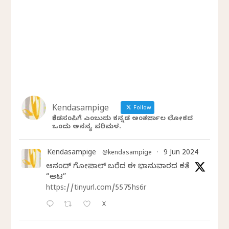
Kendasampige
Follow
ಕೆಂಡಸಂಪಿಗೆ ಎಂಬುದು ಕನ್ನಡ ಅಂತರ್ಜಾಲ ಲೋಕದ
ಒಂದು ಅನನ್ಯ ಪರಿಮಳ.
Kendasampige
9 Jun 2024
@kendasampige
·
ಆನಂದ್‌ ಗೋಪಾಲ್‌ ಬರೆದ ಈ ಭಾನುವಾರದ ಕತೆ
“ಆಟ”
https://tinyurl.com/5575hs6r
X