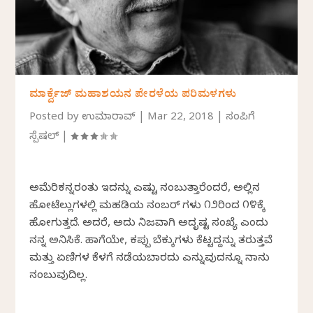
ಮಾರ್ಕ್ವೆಜ್ ಮಹಾಶಯನ ಪೇರಳೆಯ ಪರಿಮಳಗಳು
Posted by
ಉಮಾರಾವ್
|
Mar 22, 2018
|
ಸಂಪಿಗೆ
ಸ್ಪೆಷಲ್
|
ಅಮೆರಿಕನ್ನರಂತು ಇದನ್ನು ಎಷ್ಟು ನಂಬುತ್ತಾರೆಂದರೆ, ಅಲ್ಲಿನ
ಹೋಟೆಲ್ಲುಗಳಲ್ಲಿ ಮಹಡಿಯ ನಂಬರ್ ಗಳು ೧೨ರಿಂದ ೧೪ಕ್ಕೆ
ಹೋಗುತ್ತದೆ. ಅದರೆ, ಅದು ನಿಜವಾಗಿ ಅದೃಷ್ಟ ಸಂಖ್ಯೆ ಎಂದು
ನನ್ನ ಅನಿಸಿಕೆ. ಹಾಗೆಯೇ, ಕಪ್ಪು ಬೆಕ್ಕುಗಳು ಕೆಟ್ಟದ್ದನ್ನು ತರುತ್ತವೆ
ಮತ್ತು ಏಣಿಗಳ ಕೆಳಗೆ ನಡೆಯಬಾರದು ಎನ್ನುವುದನ್ನೂ ನಾನು
ನಂಬುವುದಿಲ್ಲ.