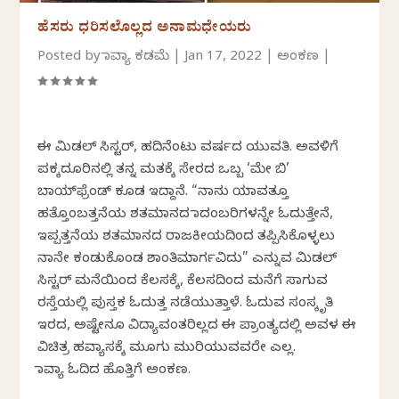
ಹೆಸರು ಧರಿಸಲೊಲ್ಲದ ಅನಾಮಧೇಯರು
Posted by
ಕಾವ್ಯಾ ಕಡಮೆ
|
Jan 17, 2022
|
ಅಂಕಣ
|
ಈ ಮಿಡಲ್ ಸಿಸ್ಟರ್, ಹದಿನೆಂಟು ವರ್ಷದ ಯುವತಿ. ಅವಳಿಗೆ
ಪಕ್ಕದೂರಿನಲ್ಲಿ ತನ್ನ ಮತಕ್ಕೆ ಸೇರದ ಒಬ್ಬ ‘ಮೇ ಬಿ’
ಬಾಯ್‍ಫ್ರೆಂಡ್ ಕೂಡ ಇದ್ದಾನೆ. “ನಾನು ಯಾವತ್ತೂ
ಹತ್ತೊಂಬತ್ತನೆಯ ಶತಮಾನದ ಕಾದಂಬರಿಗಳನ್ನೇ ಓದುತ್ತೇನೆ,
ಇಪ್ಪತ್ತನೆಯ ಶತಮಾನದ ರಾಜಕೀಯದಿಂದ ತಪ್ಪಿಸಿಕೊಳ್ಳಲು
ನಾನೇ ಕಂಡುಕೊಂಡ ಶಾಂತಿಮಾರ್ಗವಿದು” ಎನ್ನುವ ಮಿಡಲ್
ಸಿಸ್ಟರ್ ಮನೆಯಿಂದ ಕೆಲಸಕ್ಕೆ, ಕೆಲಸದಿಂದ ಮನೆಗೆ ಸಾಗುವ
ರಸ್ತೆಯಲ್ಲಿ ಪುಸ್ತಕ ಓದುತ್ತ ನಡೆಯುತ್ತಾಳೆ. ಓದುವ ಸಂಸ್ಕೃತಿ
ಇರದ, ಅಷ್ಟೇನೂ ವಿದ್ಯಾವಂತರಿಲ್ಲದ ಈ ಪ್ರಾಂತ್ಯದಲ್ಲಿ ಅವಳ ಈ
ವಿಚಿತ್ರ ಹವ್ಯಾಸಕ್ಕೆ ಮೂಗು ಮುರಿಯುವವರೇ ಎಲ್ಲ.
ಕಾವ್ಯಾ ಓದಿದ ಹೊತ್ತಿಗೆ ಅಂಕಣ.