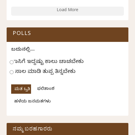
Load More
POLLS
ಬದುಕಿನಲ್ಲಿ....
ಹಾಸಿಗೆ ಇದ್ದಷ್ಟು ಕಾಲು ಚಾಚಬೇಕು
ಸಾಲ ಮಾಡಿ ತುಪ್ಪ ತಿನ್ನಬೇಕು
ಫಲಿತಾಂಶ
ಹಳೆಯ ಜನಮತಗಳು
ನಮ್ಮ ಬರಹಗಾರರು