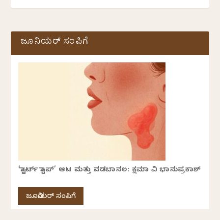
ಜೂನಿಯರ್ ಸಂಪಿಗೆ
‘ಸ್ಟಾರ್ಟ್ ಸ್ಟಾಪ್’ ಆಟ ಮತ್ತು ವಡಬಾನಲ: ಕ್ಷಮಾ ವಿ ಭಾನುಪ್ರಕಾಶ್
ಜೂನಿಯರ್ ಸಂಪಿಗೆ