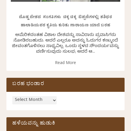
ದೊಡ್ಡ ದೇಶದ ಸಂಗತಿಗಳು ಚಿಕ್ಕ ಚಿಕ್ಕ ಟಿಪ್ಪಣಿಗಳಲ್ಲಿ: ಶಶಿಧರ
ಹಾಲಾಡಿಯವರ ಕೃತಿಯ ಕುರಿತು ನಾರಾಯಣ ಯಾಜಿ ಬರಹ
ಅಮೆರಿಕದಂತಹ ವಿಶಾಲ ದೇಶವನ್ನು ಸಾವಿರಾರು ಪ್ರವಾಸಿಗರು
ನೋಡಿರಬಹುದು. ಆದರೆ ಎಲ್ಲರೂ ಅದನ್ನು ಓದುಗರ ಕಣ್ಮುಂದೆ
ಜೀವಂತಗೊಳಿಸಲು ಸಾಧ್ಯವಿಲ್ಲ. ಒಂದು ಸ್ಥಳದ ಸೌಂದರ್ಯವನ್ನು
ವರ್ಣಿಸುವುದು ಸುಲಭ; ಆದರೆ ಆ...
Read More
ಬರಹ ಭಂಡಾರ
ಹಳೆಯವನ್ನು ಹುಡುಕಿ