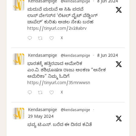
Kendasampige
8 Jun 2024
@kendasampige
·
ಮದುವೆ ಮದುವೆ ಆ ಸಿಹಿ ಪದವೆ
ಲಾಸ್‌ ವೇಗಸ್‌ನ ‘ಲಿಟಲ್ ವೈಟ್ ವೆಡ್ಡಿಂಗ್
ಚಾಪೆಲ್’ ಕುರಿತು ಅಚಲ ಸೇತು ಬರಹ
https://tinyurl.com/2v28abrv
X
Kendasampige
8 Jun 2024
@kendasampige
·
ಭಾರತಕ್ಕೆ ಹತ್ತಿರವಾದ ಅಮೇರಿಕ
ಎಂ.ವಿ. ಶಶಿಭೂಷಣ ರಾಜು ಅಂಕಣ “ಅನೇಕ
ಅಮೆರಿಕಾ” ನಿಮ್ಮ ಓದಿಗೆ
https://tinyurl.com/35mrwwsn
X
Kendasampige
@kendasampige
·
29 May 2024
ಭವ್ಯ ಟಿ.ಎಸ್. ಬರೆದ ಈ ದಿನದ ಕವಿತೆ