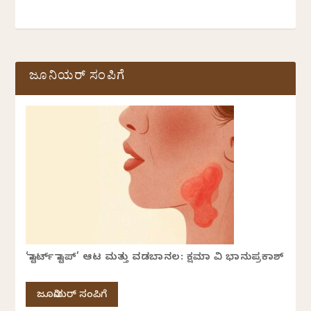
ಜೂನಿಯರ್ ಸಂಪಿಗೆ
‘ಸ್ಟಾರ್ಟ್ ಸ್ಟಾಪ್’ ಆಟ ಮತ್ತು ವಡಬಾನಲ: ಕ್ಷಮಾ ವಿ ಭಾನುಪ್ರಕಾಶ್
ಜೂನಿಯರ್ ಸಂಪಿಗೆ