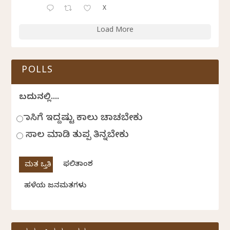
X
Load More
POLLS
ಬದುಕಿನಲ್ಲಿ....
ಹಾಸಿಗೆ ಇದ್ದಷ್ಟು ಕಾಲು ಚಾಚಬೇಕು
ಸಾಲ ಮಾಡಿ ತುಪ್ಪ ತಿನ್ನಬೇಕು
ಫಲಿತಾಂಶ
ಹಳೆಯ ಜನಮತಗಳು