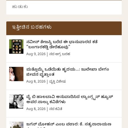
ಇತ್ತೀಚಿನ ಬರಹಗಳು
ನವೀನ್‌ ತೇಜಸ್ವಿ ಬರೆದ ಈ ಭಾನುವಾರದ ಕತೆ
“ಬಂಗಾರಕಡ್ಡಿ ಡೇರೆಹೂವು”
Aug 9, 2026
|
ದಿನದ ಅಗ್ರ ಬರಹ
ಮತ್ತೊಮ್ಮೆ ಒಡೆಯಿತು ಹೃದಯ…: ಜುಲೇಖಾ ಬೇಗಂ
ಜೀವನ ವೃತ್ತಾಂತ
Aug 8, 2026
|
ವ್ಯಕ್ತಿ ವಿಶೇಷ
ವೈ ಬಿ ಹಾಲಬಾವಿ ಅನುವಾದಿಸಿದ ಲ್ಯಾಂಗ್ಸ್ಟನ್ ಹ್ಯೂಸ್
ಅವರ ನಾಲ್ಕು ಕವಿತೆಗಳು
Aug 8, 2026
|
ದಿನದ ಕವಿತೆ
ಜಗನ್‌ ಮೋಹನ್‌ ಎಂಬ ವಠಾರ: ಕೆ. ಸತ್ಯನಾರಾಯಣ