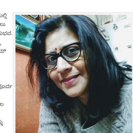
್ಲಿ
ಲು
ನುಭವ.
ಪ
ತಮ್
ಯಪೂರ್ವ
ಾಲ
ನು