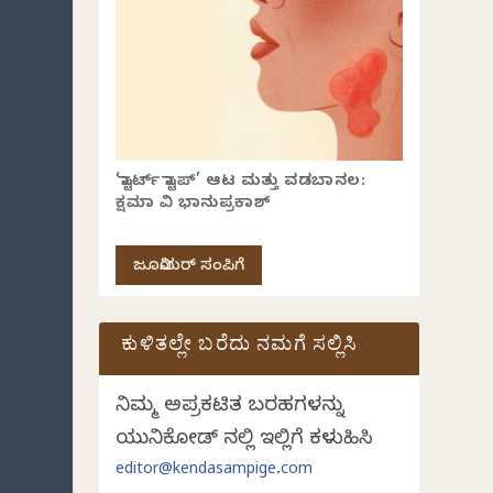
‘ಸ್ಟಾರ್ಟ್ ಸ್ಟಾಪ್’ ಆಟ ಮತ್ತು ವಡಬಾನಲ:
ಕ್ಷಮಾ ವಿ ಭಾನುಪ್ರಕಾಶ್
ಜೂನಿಯರ್ ಸಂಪಿಗೆ
ಕುಳಿತಲ್ಲೇ ಬರೆದು ನಮಗೆ ಸಲ್ಲಿಸಿ
ನಿಮ್ಮ ಅಪ್ರಕಟಿತ ಬರಹಗಳನ್ನು
ಯುನಿಕೋಡ್ ನಲ್ಲಿ ಇಲ್ಲಿಗೆ ಕಳುಹಿಸಿ
editor@kendasampige.com