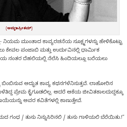
(ಅಮೃತಾ ಪ್ರೀತಮ್)
ು- ನಿಯಮ ಮುಂತಾದ ಕಾವ್ಯರಚನೆಯ ಸೂಕ್ಷ್ಮಗಳನ್ನು ಹೇಳಿಕೊಟ್ಟು
ು ಕೇವಲ ಪಂಜಾಬಿ ಮತ್ತು ಉರ್ದುವಿನಲ್ಲಿ ಧಾರ್ಮಿಕ
ಜನೆಯ ನಂತರ ದೆಹಲಿಯಲ್ಲಿ ನೆಲೆಸಿ ಹಿಂದಿಯಲ್ಲೂ ಬರೆಯಲು
ಬಿಂಬಿಸುವ ಅದ್ಭುತ ಕಾವ್ಯ ಕಥನಗಳೆನಿಸುತ್ತವೆ. ಲಾಹೋರಿನ
ೆತಿದ್ದ ಪ್ರೇಮ ಕೈಗೂಡಲಿಲ್ಲ. ಆದರೆ ಆಕೆಯ ಜೀವಿತಕಾಲದುದ್ದಕ್ಕೂ
ೆಯನ್ನು ಅವರ ಕವಿತೆಗಳಲ್ಲಿ ಕಾಣುತ್ತೇವೆ.
ದ ಗಂಧ / ತುಸು ನಿನ್ನುಸಿರಿನಲಿ / ತುಸು ಗಾಳಿಯಲಿ ಬೆರೆಯಿತು.!”