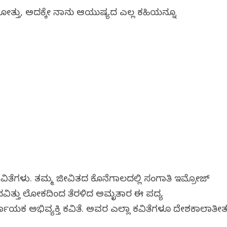
ಹೋಗಿತ್ತು, ಅದಕ್ಕೇ ನಾನು ಆಯುಷ್ಯದ ಎಲ್ಲ ಕಹಿಯನ್ನೂ
ಿದ ಕವಿತೆಗಳು. ತಮ್ಮ ಜೀವಿತದ ಕೊನೆಗಾಲದಲ್ಲಿ ಸಂಗಾತಿ ಇಮ್ರೋಜ್
ವಚನವಿತ್ತು ಲೋಕದಿಂದ ತೆರಳಿದ ಅಮೃತಾರ ಈ ಪದ್ಯ
್ಣಾಯಕ ಅಭಿವ್ಯಕ್ತಿ ಕವಿತೆ. ಅವರ ಎಲ್ಲಾ ಕವಿತೆಗಳೂ ದೇಶಕಾಲಾತೀ