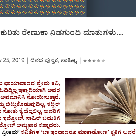
 ಕುರಿತು ರೇಣುಕಾ ನಿಡಗುಂದಿ ಮಾತುಗಳು…
 25, 2019
|
ದಿನದ ಪುಸ್ತಕ
,
ಸಾಹಿತ್ಯ
|
ಲ ಛಾಯಾವಾದದ ಪ್ರೇಮ ಕವಿ,
ು ಓದಿದ್ದಿಲ್ಲ ಇತ್ಯಾದಿಯಾಗಿ ಅವರ
ು ಅವಮಾನಿಸಿ ನೋಯಿಸುತ್ತಾರೆ.
ಟ್ಟುಕೊಡುವುದಿಲ್ಲ. ಕಟ್ಟರ್
ೋತು ಕೈ ಚೆಲ್ಲಲಿಲ್ಲ. ಅವರಿಗೆ
ು ಇಮ್ರೋಜ್. ಸಾಹಿರ್ ಬದುಕಿಗೆ
ಇಮ್ರೋಜ್ ಅಮೃತಾರ ಕಣ್ಣಾದರು.
ಪ್ರೀತಮ್
ಕವಿತೆಗಳ ‘ಬಾ ಇಂದಾದರೂ ಮಾತಾಡೋಣ’ ಕೃತಿಗೆ ಅವರ