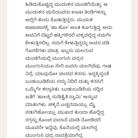
ಹಿಡಿದುಕೊಟ್ಟಿದ್ದ ಮುದುಕನ ಮಂಚಿಗೆಯಿತ್ತು. ಆ
ಮುದುಕನ ಮನೆಯವರು ಊಟ ತಿಂಡಿಗಳನ್ನು
ಅಲ್ಲಿಗೆ ತಂದು ಕೊಡುತ್ತಿದ್ದರು. ಮುದುಕ
ಕಾಟಾಚಾರಕ್ಕೆ `ಹಾ ಹೋ’ ಅಂತ ಕೂಗುತ್ತಿದ್ದ. ಅದು
ಅವನಿಗೆ ಬಿಟ್ಟರೆ ಹಕ್ಕಿಗಳಿರಲಿ ಪಕ್ಕದಲ್ಲಿದ್ದ ನಮಗೇ
ಕೇಳುತ್ತಿರಲಿಲ್ಲ. ನಮಗೆ ಕೇಳುತ್ತಿದ್ದದ್ದು ಅವನ ದಡಿ
ಗೊರಕೆಗಳು ಮಾತ್ರ. ಇಬ್ಬರು ಮಲಗುವ
ಮಂಚಿಗೆಯಲ್ಲಿ ಮುಂಗುಸಿ ಭದ್ರನ
ಮುಂಗುಸಿಯೂ ಸೇರಿ ಐವರು ಮಲಗಿದೆವು. ಗಾಢ
ನಿದ್ರೆ. ಯಾವುದೋ ಚಂದದ ಕನಸು. ಇದ್ದಕ್ಕಿದ್ದಂತೆ
ಬುಡುಬುಡಿಕೆಯ ಸದ್ದು ನಿದಿರೆ ಮತ್ತು ಕನಸಿಗೆ
ಒಮ್ಮೆಗೇ ಕಲ್ಲಾಕಿತು. ಬುಡುಬುಡಿಕೆಯ ಸದ್ದಿನ
ಜತೆಗೆ `ಹಾಲಕ್ಕಿ ನುಡಿತೈತೆ ಸ್ವಾಮಿ’ ಅನ್ನುವ
ಮಾತುಗಳು. ಚಕ್ಕನೆ ಎಚ್ಚರವಾಯ್ತು. ಮೈ
ನಡುಗಿಹೋಯ್ತು. ಮುಖದ ತುಂಬಾ ಹೊದ್ದಿದ್ದ
ರಗ್ಗನ್ನು ಕೊಂಚ ವಾರಾಸೆ ಮಾಡಿ ನೋಡಿದರೆ
ಮೂವರೇ ಇದ್ದೆವು. ಕೊನೆಯಲ್ಲಿ ಮಲಗಿದ್ದ
ಮುಂಗುಸಿ ಭದ್ರ ನಾಪತ್ತೆಯಾಗಿದ್ದ.