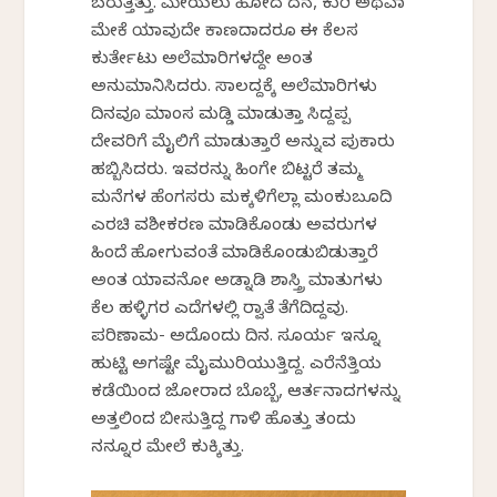
ಬರುತ್ತಿತ್ತು. ಮೇಯಲು ಹೋದ ದನ, ಕುರಿ ಅಥವಾ
ಮೇಕೆ ಯಾವುದೇ ಕಾಣದಾದರೂ ಈ ಕೆಲಸ
ಕುರ್ತೇಟು ಅಲೆಮಾರಿಗಳದ್ದೇ ಅಂತ
ಅನುಮಾನಿಸಿದರು. ಸಾಲದ್ದಕ್ಕೆ ಅಲೆಮಾರಿಗಳು
ದಿನವೂ ಮಾಂಸ ಮಡ್ಡಿ ಮಾಡುತ್ತಾ ಸಿದ್ದಪ್ಪ
ದೇವರಿಗೆ ಮೈಲಿಗೆ ಮಾಡುತ್ತಾರೆ ಅನ್ನುವ ಪುಕಾರು
ಹಬ್ಬಿಸಿದರು. ಇವರನ್ನು ಹಿಂಗೇ ಬಿಟ್ಟರೆ ತಮ್ಮ
ಮನೆಗಳ ಹೆಂಗಸರು ಮಕ್ಕಳಿಗೆಲ್ಲಾ ಮಂಕುಬೂದಿ
ಎರಚಿ ವಶೀಕರಣ ಮಾಡಿಕೊಂಡು ಅವರುಗಳ
ಹಿಂದೆ ಹೋಗುವಂತೆ ಮಾಡಿಕೊಂಡುಬಿಡುತ್ತಾರೆ
ಅಂತ ಯಾವನೋ ಅಡ್ನಾಡಿ ಶಾಸ್ತ್ರಿ ಮಾತುಗಳು
ಕೆಲ ಹಳ್ಳಿಗರ ಎದೆಗಳಲ್ಲಿ ರ‍್ವಾತೆ ತೆಗೆದಿದ್ದವು.
ಪರಿಣಾಮ- ಅದೊಂದು ದಿನ. ಸೂರ್ಯ ಇನ್ನೂ
ಹುಟ್ಟಿ ಅಗಷ್ಟೇ ಮೈಮುರಿಯುತ್ತಿದ್ದ. ಎರೆನೆತ್ತಿಯ
ಕಡೆಯಿಂದ ಜೋರಾದ ಬೊಬ್ಬೆ, ಆರ್ತನಾದಗಳನ್ನು
ಅತ್ತಲಿಂದ ಬೀಸುತ್ತಿದ್ದ ಗಾಳಿ ಹೊತ್ತು ತಂದು
ನನ್ನೂರ ಮೇಲೆ ಕುಕ್ಕಿತ್ತು.