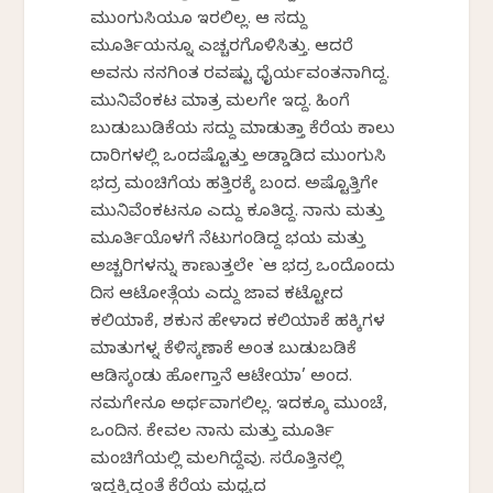
ಮುಂಗುಸಿಯೂ ಇರಲಿಲ್ಲ. ಆ ಸದ್ದು
ಮೂರ್ತಿಯನ್ನೂ ಎಚ್ಚರಗೊಳಿಸಿತ್ತು. ಆದರೆ
ಅವನು ನನಗಿಂತ ರವಷ್ಟು ಧೈರ್ಯವಂತನಾಗಿದ್ದ.
ಮುನಿವೆಂಕಟ ಮಾತ್ರ ಮಲಗೇ ಇದ್ದ. ಹಿಂಗೆ
ಬುಡುಬುಡಿಕೆಯ ಸದ್ದು ಮಾಡುತ್ತಾ ಕೆರೆಯ ಕಾಲು
ದಾರಿಗಳಲ್ಲಿ ಒಂದಷ್ಟೊತ್ತು ಅಡ್ಡಾಡಿದ ಮುಂಗುಸಿ
ಭದ್ರ ಮಂಚಿಗೆಯ ಹತ್ತಿರಕ್ಕೆ ಬಂದ. ಅಷ್ಟೊತ್ತಿಗೇ
ಮುನಿವೆಂಕಟನೂ ಎದ್ದು ಕೂತಿದ್ದ. ನಾನು ಮತ್ತು
ಮೂರ್ತಿಯೊಳಗೆ ನೆಟುಗಂಡಿದ್ದ ಭಯ ಮತ್ತು
ಅಚ್ಚರಿಗಳನ್ನು ಕಾಣುತ್ತಲೇ `ಆ ಭದ್ರ ಒಂದೊಂದು
ದಿಸ ಆಟೋತ್ಗೆಯ ಎದ್ದು ಜಾವ ಕಟ್ಟೋದ
ಕಲಿಯಾಕೆ, ಶಕುನ ಹೇಳಾದ ಕಲಿಯಾಕೆ ಹಕ್ಕಿಗಳ
ಮಾತುಗಳ್ನ ಕೆಳಿಸ್ಕಣಾಕೆ ಅಂತ ಬುಡುಬಡಿಕೆ
ಆಡಿಸ್ಕಂಡು ಹೋಗ್ತಾನೆ ಆಟೇಯಾ’ ಅಂದ.
ನಮಗೇನೂ ಅರ್ಥವಾಗಲಿಲ್ಲ. ಇದಕ್ಕೂ ಮುಂಚೆ,
ಒಂದಿನ. ಕೇವಲ ನಾನು ಮತ್ತು ಮೂರ್ತಿ
ಮಂಚಿಗೆಯಲ್ಲಿ ಮಲಗಿದ್ದೆವು. ಸರೊತ್ತಿನಲ್ಲಿ
ಇದ್ದಕ್ಕಿದ್ದಂತೆ ಕೆರೆಯ ಮಧ್ಯದ