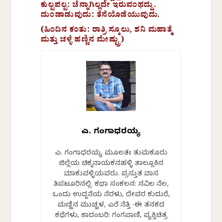
ಕುಲ್ಟಪಲ್ಟ: ಚೆನ್ನಾಗಿಲ್ಲದೇ ಇರುವಂಥದ್ದು.
ದುಂಡಾಡುವುದು: ತೆನೆಯೊಡೆಯುವುದು.
(ಹಿಂದಿನ ಕಂತು:
ರಾತ್ರಿ ಸ್ಕೂಲು, ಶನಿ ಮಹಾತ್ಮೆ
ಮತ್ತು ಚಳ್ಳೆ ಹಣ್ಣಿನ ಮೇಷ್ಟ್ರು)
ಎಸ್. ಗಂಗಾಧರಯ್ಯ
ಎಸ್. ಗಂಗಾಧರಯ್ಯ ಮೂಲತಃ ತುಮಕೂರು
ಜಿಲ್ಲೆಯ ಚಿಕ್ಕನಾಯಕನಹಳ್ಳಿ ತಾಲ್ಲೂಕಿನ
ಮಾಕುವಳ್ಳಿಯವರು. ಪ್ರಸ್ತುತ ವಾಸ
ತಿಪಟೂರಿನಲ್ಲಿ. ಕಥಾ ಸಂಕಲನ: ನವಿಲ ನೆಲ,
ಒಂದು ಉದ್ದನೆಯ ನೆರಳು, ದೇವರ ಕುದುರೆ,
ಮಣ್ಣಿನ ಮುಚ್ಚಳ, ಎರೆ ನೆತ್ತಿ -ಈ ತನಕದ
ಕಥೆಗಳು, ಕಾದಂಬರಿ: ಗಂಗಪಾಣಿ, ವ್ಯಕ್ತಿಚಿತ್ರ