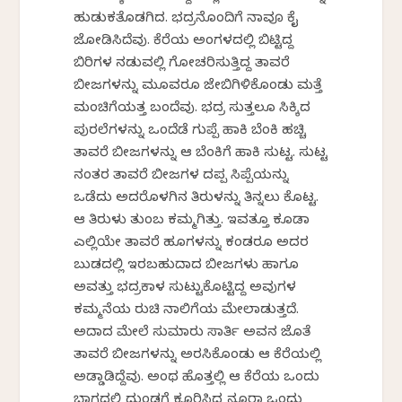
ಹುಡುಕತೊಡಗಿದ. ಭದ್ರನೊಂದಿಗೆ ನಾವೂ ಕೈ
ಜೋಡಿಸಿದೆವು. ಕೆರೆಯ ಅಂಗಳದಲ್ಲಿ ಬಿಟ್ಟಿದ್ದ
ಬಿರಿಗಳ ನಡುವಲ್ಲಿ ಗೋಚರಿಸುತ್ತಿದ್ದ ತಾವರೆ
ಬೀಜಗಳನ್ನು ಮೂವರೂ ಜೇಬಿಗಿಳಿಕೊಂಡು ಮತ್ತೆ
ಮಂಚಿಗೆಯತ್ತ ಬಂದೆವು. ಭದ್ರ ಸುತ್ತಲೂ ಸಿಕ್ಕಿದ
ಪುರಲೆಗಳನ್ನು ಒಂದೆಡೆ ಗುಪ್ಪೆ ಹಾಕಿ ಬೆಂಕಿ ಹಚ್ಚಿ
ತಾವರೆ ಬೀಜಗಳನ್ನು ಆ ಬೆಂಕಿಗೆ ಹಾಕಿ ಸುಟ್ಟ. ಸುಟ್ಟ
ನಂತರ ತಾವರೆ ಬೀಜಗಳ ದಪ್ಪ ಸಿಪ್ಪೆಯನ್ನು
ಒಡೆದು ಅದರೊಳಗಿನ ತಿರುಳನ್ನು ತಿನ್ನಲು ಕೊಟ್ಟ.
ಆ ತಿರುಳು ತುಂಬ ಕಮ್ಮಗಿತ್ತು. ಇವತ್ತೂ ಕೂಡಾ
ಎಲ್ಲಿಯೇ ತಾವರೆ ಹೂಗಳನ್ನು ಕಂಡರೂ ಅದರ
ಬುಡದಲ್ಲಿ ಇರಬಹುದಾದ ಬೀಜಗಳು ಹಾಗೂ
ಅವತ್ತು ಭದ್ರಕಾಳ ಸುಟ್ಟುಕೊಟ್ಟಿದ್ದ ಅವುಗಳ
ಕಮ್ಮನೆಯ ರುಚಿ ನಾಲಿಗೆಯ ಮೇಲಾಡುತ್ತದೆ.
ಅದಾದ ಮೇಲೆ ಸುಮಾರು ಸಾರ್ತಿ ಅವನ ಜೊತೆ
ತಾವರೆ ಬೀಜಗಳನ್ನು ಅರಸಿಕೊಂಡು ಆ ಕೆರೆಯಲ್ಲಿ
ಅಡ್ಡಾಡಿದ್ದೆವು. ಅಂಥ ಹೊತ್ತಲ್ಲಿ ಆ ಕೆರೆಯ ಒಂದು
ಭಾಗದಲ್ಲಿ ದುಂಡಗೆ ಕೂರಿಸಿದ್ದ ನೂರಾ ಒಂದು