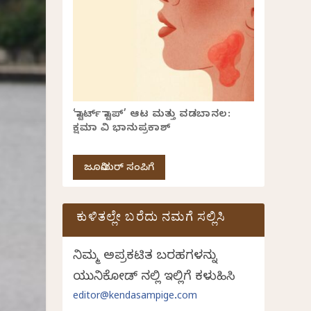
‘ಸ್ಟಾರ್ಟ್ ಸ್ಟಾಪ್’ ಆಟ ಮತ್ತು ವಡಬಾನಲ:
ಕ್ಷಮಾ ವಿ ಭಾನುಪ್ರಕಾಶ್
ಜೂನಿಯರ್ ಸಂಪಿಗೆ
ಕುಳಿತಲ್ಲೇ ಬರೆದು ನಮಗೆ ಸಲ್ಲಿಸಿ
ನಿಮ್ಮ ಅಪ್ರಕಟಿತ ಬರಹಗಳನ್ನು
ಯುನಿಕೋಡ್ ನಲ್ಲಿ ಇಲ್ಲಿಗೆ ಕಳುಹಿಸಿ
editor@kendasampige.com