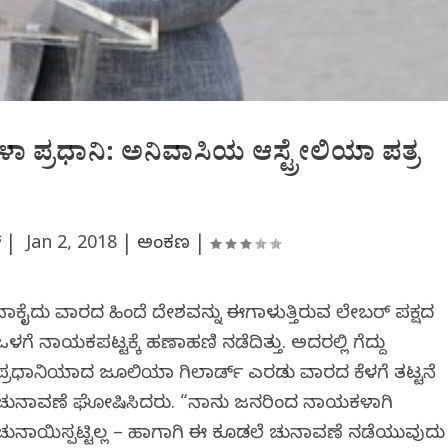
 ಪ್ರಧಾನಿ: ಅನಿವಾಸಿಯ ಆಸ್ಟ್ರೇಲಿಯಾ ಪತ್ರ
್ |
Jan 2, 2018
|
ಅಂಕಣ
|
ನಾಕೈದು ವಾರದ ಹಿಂದೆ ದೇಶವನ್ನು ಈಗಾಳುತ್ತಿರುವ ಲೇಬರ್‍ ಪಕ್ಷದ
ಒಳಗೆ ನಾಯಕಪಟ್ಟಕ್ಕೆ ಹಣಾಹಣಿ ನಡೆದಿತ್ತು. ಅದರಲ್ಲಿ ಗೆದ್ದು
ಪ್ರಧಾನಿಯಾದ ಜೂಲಿಯಾ ಗಿಲಾರ್ಡ್ ಎರಡು ವಾರದ ಕೆಳಗೆ ತಟ್ಟನೆ
ಚುನಾವಣೆ ಘೋಷಿಸಿದರು. “ನಾನು ಜನರಿಂದ ನಾಯಕಳಾಗಿ
ಚುನಾಯಿಸ್ಪಟ್ಟಿಲ್ಲ – ಹಾಗಾಗಿ ಈ ಕೂಡಲೆ ಚುನಾವಣೆ ನಡೆಯುವುದು