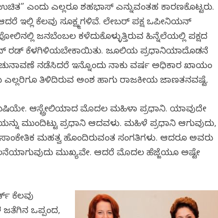
ಉಚಿತ” ಎಂದು ಎಲ್ಲರೂ ಶಹಭಾಸ್ ಎನ್ನುವಂತಹ ಕಾರಣಕೊಟ್ಟರು.
ಆದರೆ ಇಲ್ಲಿ ಕೆಲವು ಸೂಕ್ಷ್ಮಗಳಿವೆ. ಲೇಬರ್ ಪಕ್ಷ ಒಪೀನಿಯನ್
ಪೋಲಿನಲ್ಲಿ ಜನಬೆಂಬಲ ಕಳೆದುಕೊಳ್ಳುತ್ತಿರುವ ಹಿನ್ನೆಲೆಯಲ್ಲಿ ಪಕ್ಷದ
 ಕೆವಿನ್ ರಡ್ ಕೆಳಗಿಳಿಯಬೇಕಾಯಿತು. ಜೂಲಿಯ ಪ್ರಧಾನಿಯಾದೊಡನೆ
ಲೆ ಚುನಾವಣೆ ನಡೆಸಿದರೆ ಇನ್ನೊಂದು ನಾಕು ವರ್ಷ ಅಧಿಕಾರ ಖಾಯಂ
ು ಎಲ್ಲರಿಗೂ ತಿಳಿದಿರುವ ಅಂಶ ಹಾಗು ರಾಜಕೀಯ ಜಾಣತನವಷ್ಟೆ.
 ಖುಷಿಯೇ. ಆಸ್ಟ್ರೇಲಿಯಾದ ಮೊದಲ ಮಹಿಳಾ ಪ್ರಧಾನಿ. ಯಾವುದೇ
ೆಯನ್ನು ಮುಂದಿಟ್ಟು ಪ್ರಧಾನಿ ಆದವಳು. ಮಹಿಳೆ ಪ್ರಧಾನಿ ಆಗುವುದು,
ವು ಸಾಂಕೇತಿಕ ಮಹತ್ವ ಹೊಂದಿರುವಂತ ಸಂಗತಿಗಳು. ಆದರೂ ಅವರು
 ತುಲನೆಯಾಗುವುದು ಮುಖ್ಯವೇ. ಆದರೆ ಮೊದಲ ಹೆಜ್ಜೆಯೂ ಅಷ್ಟೇ
್ಡ್ ಕೆಲವು
ಳ ಜತೆಗಿನ ಒಪ್ಪಂದ,