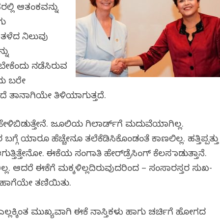
್ಲಿ ಆತಂಕವನ್ನು
ಗು
ಗೆ ತಳೆದ ನಿಲುವು
ನು
ಿಸಬೇಕೆಂದು ನಡೆಸಿರುವ
ಇದು ಬರೇ
ೆ ತಾನಾಗಿಯೇ ತಿಳಿಯಾಗುತ್ತದೆ.
ಿಬಿಡುತ್ತೇನೆ. ಜೂಲಿಯ ಗಿಲಾರ್ಡ್‌ಗೆ ಮದುವೆಯಾಗಿಲ್ಲ.
ಗೆ ಯಾರೂ ಹೆಚ್ಚೇನೂ ತಲೆಕೆಡಿಸಿಕೊಂಡಂತೆ ಕಾಣಲಿಲ್ಲ. ಹತ್ತಿಪ್ಪತ್ತು
ತಿತ್ತೇನೋ. ಈಕೆಯ ಸಂಗಾತಿ ಹೇರ್‌ಡ್ರೆಸಿಂಗ್ ಕೆಲಸ ಮಾಡುತ್ತಾನೆ.
 ಆದರೆ ಈಕೆಗೆ ಮಕ್ಕಳಿಲ್ಲದಿರುವುದರಿಂದ – ಸಂಸಾರಸ್ತರ ಸುಖ-
 ಹಾಗೆಯೇ ತಣಿಯಿತು.
ಎಲ್ಲಕ್ಕಿಂತ ಮುಖ್ಯವಾಗಿ ಈಕೆ ನಾಸ್ತಿಕಳು ಹಾಗು ಚರ್ಚಿಗೆ ಹೋಗದ