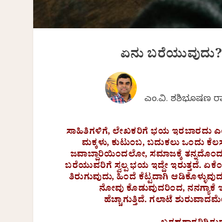
ಏನು ಬರೆಯುವುದು?
ಎಂ.ವಿ. ಶಶಿಭೂಷಣ 
ಸಾಹಿತಿಗಳಿಗೆ, ಲೇಖಕರಿಗೆ ಭಯ ಇರಬಾರದು ಎಂದ
ಮಕ್ಕಳು, ಕುಟುಂಬ, ಬದುಕಲು ಒಂದು ಕೆಲ
ಜವಾಬ್ದಾರಿಯಿಂದಲೋ, ಸಮಾಜಕ್ಕೆ ತನ್ನದೊಂ
ಬರೆಯುವರಿಗೆ ಸ್ವಲ್ಪ ಭಯ ಇದ್ದೇ ಇರುತ್ತದೆ.
ತಿರುಗುವುದು, ಹಿಂದೆ ಕೆಟ್ಟದಾಗಿ ಆಡಿಕೊಳ್ಳುವ
ನೋವು ಕೊಡುವುದರಿಂದ, ನನಗ್ಯಾಕೆ ಇ
ಹೆಚ್ಚಾಗುತ್ತಿದೆ. ಗಲಾಟೆ ಶುರುವಾ