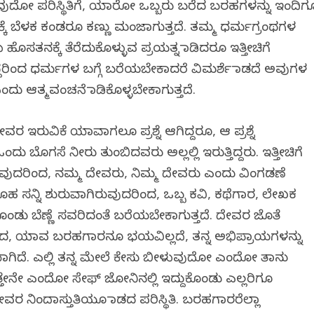
 ಪರಿಸ್ಥಿತಿಗೆ, ಯಾರೋ ಒಬ್ಬರು ಬರೆದ ಬರಹಗಳನ್ನು ಇಂದಿಗ
 ಅವಕ್ಕೆ ಬೆಳಕ ಕಂಡರೂ ಕಣ್ಣು ಮಂಜಾಗುತ್ತದೆ. ತಮ್ಮ ಧರ್ಮಗ್ರಂಥಗಳ
ಹೊಸತನಕ್ಕೆ ತೆರೆದುಕೊಳ್ಳುವ ಪ್ರಯತ್ನ ಮಾಡಿದರೂ ಇತ್ತೀಚಿಗೆ
್ದರಿಂದ ಧರ್ಮಗಳ ಬಗ್ಗೆ ಬರೆಯಬೇಕಾದರೆ ವಿಮರ್ಶೆ ಮಾಡದೆ ಅವುಗಳ
ದು ಆತ್ಮವಂಚನೆ ಮಾಡಿಕೊಳ್ಳಬೇಕಾಗುತ್ತದೆ.
ವರ ಇರುವಿಕೆ ಯಾವಾಗಲೂ ಪ್ರಶ್ನೆ ಆಗಿದ್ದರೂ, ಆ ಪ್ರಶ್ನೆ
ದು ಬೊಗಸೆ ನೀರು ತುಂಬಿದವರು ಅಲ್ಲಲ್ಲಿ ಇರುತ್ತಿದ್ದರು. ಇತ್ತೀಚಿಗೆ
ವುದರಿಂದ, ನಮ್ಮ ದೇವರು, ನಿಮ್ಮ ದೇವರು ಎಂದು ವಿಂಗಡಣೆ
ೂಹ ಸನ್ನಿ ಶುರುವಾಗಿರುವುದರಿಂದ, ಒಬ್ಬ ಕವಿ, ಕಥೆಗಾರ, ಲೇಖಕ
ಗಿಸಿಕೊಂಡು ಬೆಣ್ಣೆ ಸವರಿದಂತೆ ಬರೆಯಬೇಕಾಗುತ್ತದೆ. ದೇವರ ಜೊತೆ
ಂದ, ಯಾವ ಬರಹಗಾರನೂ ಭಯವಿಲ್ಲದೆ, ತನ್ನ ಅಭಿಪ್ರಾಯಗಳನ್ನು
ಯಾಗಿದೆ. ಎಲ್ಲಿ ತನ್ನ ಮೇಲೆ ಕೇಸು ಬೀಳುವುದೋ ಎಂದೋ ತಾನು
್ತೇನೇ ಎಂದೋ ಸೇಫ್ ಜೋನಿನಲ್ಲಿ ಇದ್ದುಕೊಂಡು ಎಲ್ಲರಿಗೂ
ರ ನಿಂದಾಸ್ತುತಿಯೂ ಮಾಡದ ಪರಿಸ್ಥಿತಿ. ಬರಹಗಾರರೆಲ್ಲಾ