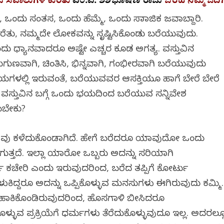
 ಸವಾಲುಗಳ ಕುರಿತು
ಎಂ.ವಿ. ಶಶಿಭೂಷಣ ರಾಜು
ಬರಹ ನಿಮ್ಮ ಓದಿಗ
, ಒಂದು ಸಂತಸ, ಒಂದು ಹೆಮ್ಮೆ, ಒಂದು ಸಾಮಾಜಿಕ ಜವಾಬ್ದಾರಿ.
, ನಮ್ಮದೇ ಲೋಕವನ್ನು ಸೃಷ್ಟಿಸಿಕೊಂಡು ಬರೆಯುವುದು.
ಧ್ಯಾನವಾದರೂ ಅಷ್ಟೇ ಎಚ್ಚರ ಕೂಡ ಅಗತ್ಯ. ವಸ್ತುವಿನ
ವಾಗಿ, ಚಿಂತಿಸಿ, ಭಿನ್ನವಾಗಿ, ಗಂಭೀರವಾಗಿ ಬರೆಯುವುದು
ಗಳಲ್ಲಿ ಇರುವಂತೆ, ಬರೆಯುವವರ ಆಸಕ್ತಿಯೂ ಹಾಗೆ ಬೇರೆ ಬೇರೆ
ವ ವಸ್ತುವಿನ ಬಗ್ಗೆ ಒಂದು ಭಯದಿಂದ ಬರೆಯುವ ಸನ್ನಿವೇಶ
ಯಬೇಕು?
ಯ ನಾವು ಕಳೆದುಕೊಂಡಾಗಿದೆ. ಹೇಗೆ ಬರೆದರೂ ಯಾವುದೋ ಒಂದು
್ತದೆ. ಇಲ್ಲಾ ಯಾರೋ ಒಬ್ಬರು ಅದನ್ನು ಸರಿಯಾಗಿ
ೋರ್ಟು ಕಚೇರಿ ಎಂದು ಇರುವುದರಿಂದ, ಬರೆದ ತಪ್ಪಿಗೆ ಕೋರ್ಟು
ುಕಿದ್ದರೂ ಅದನ್ನು ಒಪ್ಪಿಕೊಳ್ಳುವ ಮನಸುಗಳು ಈಗಿರುವುದು ಕಮ್ಮಿ.
ಣಿ ಹಾಕಿಕೊಂಡಿರುವುದರಿಂದ, ಹೊಸಗಾಳಿ ಬೀಸಿದರೂ
ಳ್ಳುವ ಪ್ರಕ್ರಿಯೆಗೆ ಧರ್ಮಗಳು ತೆರೆದುಕೊಳ್ಳುವುದೂ ಇಲ್ಲ. ಅದರಲ್ಲ