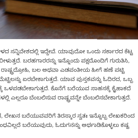
ಹೇಳದ ಸನ್ನಿವೇಶದಲ್ಲಿ ಇದ್ದೇವೆ. ಯಾವುದೋ ಒಂದು ಸರ್ಕಾರದ ಕೆಟ್ಟ
ಬೀಳುತ್ತದೆ. ಬರಹಗಾರರನ್ನು ಇನ್ನೊಂದು ಪಕ್ಷದೊಂದಿಗೆ ಗುರುತಿಸಿ,
ಿ, ರಾಷ್ಟ್ರದ್ರೋಹಿ, ಬಲ ಅಥವಾ ಎಡಪಂತೀಯ ಹೀಗೆ ಹಣೆ ಪಟ್ಟಿ
ಟ್ಟಿಲನ್ನು ಏರಬೇಕಾಗುತ್ತದೆ. ಯಾವ ಪುಸ್ತಕವನ್ನು ಓದಿರದ, ಒಬ್ಬ
 ಒಳಪಡಬೇಕಾಗುತ್ತದೆ. ಕೊನೆಗೆ ಬರೆಯುವ ಸಾಹಸಕ್ಕೆ ಕೈಹಾಕದೆ
ಳಲ್ಲಿ ಎಲ್ಲರೂ ಬೆಂಬಲಿಸುವ ರಾಷ್ಟ್ರವನ್ನೇ ಬೆಂಬಲಿಸಬೇಕಾಗುತ್ತದೆ.
ೆ, ಲೇಖನ ಬರೆಯುವವರಿಗೆ ತಿರಸ್ಕಾರ ಸ್ವತಃ ಇನ್ನೊಬ್ಬ ಲೇಖಕರಿಂದ
ಂಬಂಧವಿಲ್ಲದೆ ಬರೆಯುವುದು, ಓದುಗನನ್ನು ಅರ್ಥಮಾಡಿಕೊಳ್ಳಲು ಕಷ್ಟ