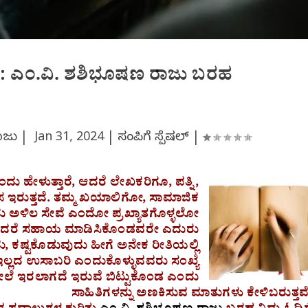
: ಎಂ.ವಿ. ಶಶಿಭೂಷಣ ರಾಜು ಬರಹ
ರಾಜು |
Jan 31, 2024
|
ಸಂಪಿಗೆ ಸ್ಪೆಷಲ್
|
ು ಹೇಳುತ್ತಾರೆ, ಆದರೆ ಲೇಖಕರಿಗೂ, ಪತ್ನಿ,
ಸ ಇರುತ್ತದೆ. ತಮ್ಮ ಖಯಾಲಿಗೋ, ಸಾಮಾಜಿಕ
ದು ಅಳಿಲ ಸೇವೆ ಎಂದೋ ಪ್ರಖ್ಯಾತಗೊಳ್ಳಲೋ
 ಏಕೆಂದರೆ ಸಹಾಯ ಮಾಡಿಸಿಕೊಂಡವರೇ ಎದುರು
ುದು, ಕಷ್ಟಕೊಡುವುದು ಹೀಗೆ ಅನೇಕ ರೀತಿಯಲ್ಲಿ
ಲ್ಲದ ಉಸಾಬರಿ ಎಂದುಕೊಳ್ಳುವವರು ಸಂಖ್ಯೆ
ದಮೇಲೆ ಇರಲಾಗದೆ ಇರುವೆ ಬಿಟ್ಟುಕೊಂಡ ಎಂದು
ಸಾಹಿತಿಗಳನ್ನು ಅಣಕಿಸುವ ಮಾತುಗಳು ಕೇಳಿಬರುತ್ತವೆ