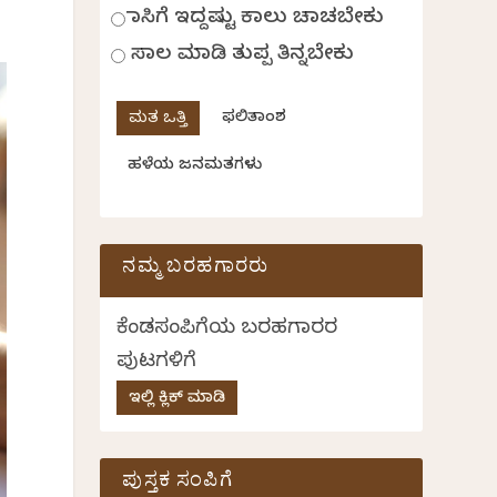
ಹಾಸಿಗೆ ಇದ್ದಷ್ಟು ಕಾಲು ಚಾಚಬೇಕು
ಸಾಲ ಮಾಡಿ ತುಪ್ಪ ತಿನ್ನಬೇಕು
ಫಲಿತಾಂಶ
ಹಳೆಯ ಜನಮತಗಳು
ನಮ್ಮ ಬರಹಗಾರರು
ಕೆಂಡಸಂಪಿಗೆಯ ಬರಹಗಾರರ
ಪುಟಗಳಿಗೆ
ಇಲ್ಲಿ ಕ್ಲಿಕ್ ಮಾಡಿ
ಪುಸ್ತಕ ಸಂಪಿಗೆ