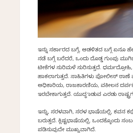
ಇನ್ನು ಸರ್ಕಾರದ ಬಗ್ಗೆ, ಆಡಳಿತದ ಬಗ್ಗೆ ಏನೂ 
ನಡೆ ಬಗ್ಗೆ ಬರೆದರೆ, ಒಂದು ದೊಡ್ಡ ಗುಂಪು ಮುಗಿ
ಟೀಕೆಗಳ ಸುರಿಮಳೆ ಸುರಿಸುತ್ತದೆ. ಧರ್ಮದ್ರೋಹ
ಹಾಕಲಾಗುತ್ತದೆ. ಸಾಹಿತಿಗಳು ಪೋಲೀಸ್ ಠಾಣೆ ಮೆ
ಅಧಿಕಾರಿಯ, ರಾಜಕಾರಣಿಯ, ವಕೀಲನ ದರ್ಪಕ್ಕೆ
ಇರಬೇಕಾಗುತ್ತದೆ. ಯುದ್ಧ ಮಾಡುವ ಎರಡು ರಾಷ್ಟ್ರಗ
ಇನ್ನು, ಸರಳವಾಗಿ, ಸರಳ ಭಾಷೆಯಲ್ಲಿ, ಕವನ ಕಥ
ಬರುತ್ತದೆ. ಕ್ಲಿಷ್ಟಭಾಷೆಯಲ್ಲಿ, ಒಂದಕ್ಕೊಂದು ಸ
ಪಡಿಸುವುದೇ ಮುಖ್ಯವಾಗಿದೆ.