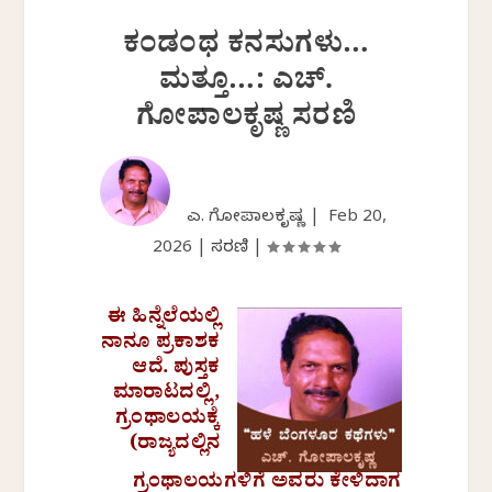
ಕಂಡಂಥ ಕನಸುಗಳು…
ಮತ್ತೂ…: ಎಚ್.
ಗೋಪಾಲಕೃಷ್ಣ ಸರಣಿ
ಎಚ್. ಗೋಪಾಲಕೃಷ್ಣ |
Feb 20,
2026
|
ಸರಣಿ
|
ಈ ಹಿನ್ನೆಲೆಯಲ್ಲಿ
ನಾನೂ ಪ್ರಕಾಶಕ
ಆದೆ. ಪುಸ್ತಕ
ಮಾರಾಟದಲ್ಲಿ,
ಗ್ರಂಥಾಲಯಕ್ಕೆ
(ರಾಜ್ಯದಲ್ಲಿನ
ಗ್ರಂಥಾಲಯಗಳಿಗೆ ಅವರು ಕೇಳಿದಾಗ