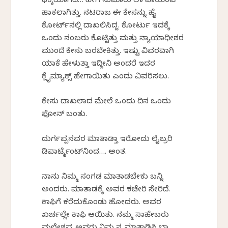
ಧಕ್ಕೆಯಾಗಿದೆ… ಹೀಗೆ ಸುಮಾರು ಲಾ ಪಾಯಿಂಟ್
ಹಾಕಲಾಗಿತ್ತು. ನಟರಾಜ ಈ ಕೇಸನ್ನು ಹೈ
ಕೋರ್ಟ್‌ನಲ್ಲಿ ದಾಖಲಿಸಿದ್ದ. ಕೋರ್ಟು ಇದಕ್ಕೆ
ಒಂದು ನಂಬರು ಕೊಟ್ಟಿತ್ತು ಮತ್ತು ನ್ಯಾಯಾಧೀಶರ
ಮುಂದೆ ಕೇಸು ಬರಬೇಕಿತ್ತು. ಇಷ್ಟು ವಿವರವಾಗಿ
ಯಾಕೆ ಹೇಳುತ್ತಾ ಇದ್ದೀನಿ ಅಂದರೆ ಇದರ
ಕ್ಲೈಮ್ಯಾಕ್ಸ್ ಹೇಗಾಯಿತು ಎಂದು ವಿವರಿಸಲು.
ಕೇಸು ದಾಖಲಾದ ಮೇಲೆ ಒಂದು ದಿನ ಒಂದು
ಫೋನ್ ಬಂತು.
ದುರ್ಗಪ್ಪನವರ ಮಾತಾಡ್ತಾ ಇರೋದು ಲೈಬ್ರರಿ
ಡಿಪಾರ್ಟ್ಮೆಂಟ್‌ನಿಂದ…. ಅಂತ.
ನಾನು ನಿಮ್ಮ ಸಂಗಡ ಮಾತಾಡಬೇಕು ಬನ್ನಿ
ಅಂದರು. ಮಾತಾಡಕ್ಕೆ ಅವರ ಕಚೇರಿ ಸೇರಿದೆ.
ಕಾಫಿಗೆ ಕರೆದುಕೊಂಡು ಹೋದರು. ಅವರ
ಖರ್ಚಲ್ಲೇ ಕಾಫಿ ಆಯಿತು. ನಮ್ಮ ಸಾಹೇಬರು