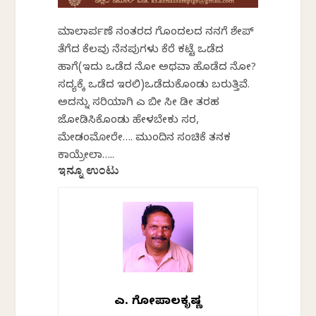
ಮಾಲಾರ್ಪಣೆ ನಂತರದ ಗೊಂದಲದ ನನಗೆ ಶೇಪ್
ತೆಗೆದ ಕೆಲವು ನೆನಪುಗಳು ಕೆರೆ ಕಟ್ಟೆ ಒಡೆದ
ಹಾಗೆ(ಇದು ಒಡೆದ ನೋ ಅಥವಾ ಹೊಡೆದ ನೋ?
ಸದ್ಯಕ್ಕೆ ಒಡೆದ ಇರಲಿ)ಒಡೆದುಕೊಂಡು ಬರುತ್ತಿವೆ.
ಅದನ್ನು ಸರಿಯಾಗಿ ಎ ಬೀ ಸೀ ಡೀ ತರಹ
ಜೋಡಿಸಿಕೊಂಡು ಹೇಳಬೇಕು ಸರ,
ಮೇಡಂಮೋರೇ…. ಮುಂದಿನ ಸಂಚಿಕೆ ತನಕ
ಕಾಯ್ರೇಲಾ…..
ಇನ್ನೂ ಉಂಟು
ಎಚ್. ಗೋಪಾಲಕೃಷ್ಣ