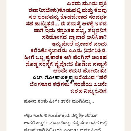
ಎರಡು ಮೂರು ಪ್ರತಿ
ರವಾನಿಸಬೇಕು)ಕೊಡುವಲ್ಲಿ ಮತ್ತು ಕೆಲವು
ಸಲ ಲಂಚವನ್ನು ಕೊಡಬೇಕಾದ ಸಂದರ್ಭ
ಸಹ ಹುಟ್ಟುತ್ತದೆ… ಈ ಸಮಸ್ಯೆ ಆಳಕ್ಕೆ ಇಳಿದ
ಹಾಗೆ ಇದು ನನ್ನಂತಹ ಸಭ್ಯ, ಸಜ್ಜನನಿಗೆ
ಸರಿಹೋಗದ ವ್ಯಾಪಾರ ಅನಿಸಿತಾ?
ಇನ್ನುಮೇಲೆ ಪ್ರಕಾಶಕ ಎಂದು
ಕರೆಸಿಕೊಳ್ಳಬಾರದು ಎಂದು ನಿರ್ಧರಿಸಿದೆ.
ಹೀಗೆ ಒಬ್ಬ ಪ್ರಕಾಶಕ ಆಗಿ ಪೆಂಗ್ವಿನ್ ಅಂತಹ
ದೊಡ್ಡ ಸಂಸ್ಥೆಗೆ ಪೈಪೋಟಿ ಕೊಡುವ ನನ್ನಾಸೆ
ಅಂದೇ ಕಮರಿ ಹೋಯಿತು!
ಎಚ್.
ಗೋಪಾಲಕೃಷ್ಣ
ಬರೆಯುವ “
ಹಳೆ
ಬೆಂಗಳೂರ
ಕಥೆಗಳು”
ಸರಣಿಯ
೭೮ನೇ
ಬರಹ
ನಿಮ್ಮ
ಓದಿಗೆ
ಹೋದ ಕಂತು ಹೀಗೇ ತಾನೇ ಮುಗಿಸಿದ್ದು…
ಕಥಾ ಕಾರಂಜಿ ಕಾರ್ಯಕ್ರಮದಲ್ಲಿ ಶ್ರೀ ಶರ್ಮಾ
ಅವರೊಬ್ಬರೇ ಮಾತಾಡಿದ್ದು. ನನ್ನ ಸಂಕಲನದ ಬಗ್ಗೆ