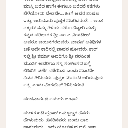
ಸಖತ್ ಜಾಡಿಸಿಬಿಟ್ಟರು! ಎಂಬತ್ತು ವರ್ಷ ಹಿಂದೆ
ಮಾಸ್ತಿ ಬರೆದ ಹಾಗೇ ಈಗಲೂ ಬರೆದರೆ ಕತೆಗಳು
ಬೆಳೆಯೋದು ಬೇಡವೇ…. ಹೀಗೆ ಅವರ ಭಾಷಣ
ಇತ್ತು. ಆರುನೂರು ಪುಸ್ತಕ ಮಾರಿದರಂತೆ….. ಅಂತ
ನಕ್ಕರು! ನಮ್ಮ ಗೆಳೆಯ ಸಹೋದ್ಯೋಗಿ ಮತ್ತು
ಕನ್ನಡ ಪರಿಚಾರಕ ಶ್ರೀ ಎಂ ಎ ವೆಂಕಟೇಶ್
ಅವರೂ ಜಯನಗರದವರು. ವಾಪಸ್ ಅತಿಥಿಗಳ
ಜತೆ ಅದೇ ಕಾರಿನಲ್ಲಿ ವಾಪಸ ಹೋದರು. ಕಾರ್
ನಲ್ಲಿ ಶ್ರೀ ಶರ್ಮಾ ಅವರಿಗೂ ಶ್ರೀ ನರಸಿಂಹ
ಮೂರ್ತಿ ಅವರಿಗೂ ನನ್ನ ಸಂಕಲನದ ಬಗ್ಗೆ
ಬಿಸಿಬಿಸಿ ಚರ್ಚೆ ನಡೆಯಿತು ಎಂದು ಮಾರನೇ
ದಿವಸ ತಿಳಿಸಿದರು. ಪುಸ್ತಕ ಮಾರಾಟ ಆಗಿರುವುದು
ಸತ್ಯ ಎಂದು ವೆಂಕಟೇಶ್ ತಿಳಿಸಿದರಂತೆ…
ವಂದನಾರ್ಪಣೆ ಸಮಯ ಬಂತಾ?
ಮುಳಕುಂಟೆ ಪ್ರಕಾಶ್ ಒಬ್ಬೊಬ್ಬರ ಹೆಸರು
ಹೇಳುವುದು. ಹೆಸರಿನವರು ಬಂದು ಹಾರ