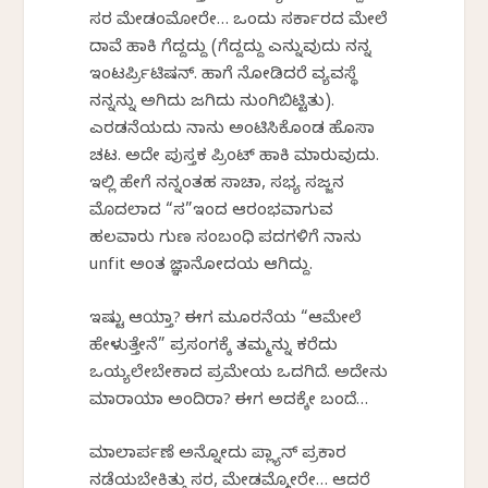
ಸರ ಮೇಡಂಮೋರೇ… ಒಂದು ಸರ್ಕಾರದ ಮೇಲೆ
ದಾವೆ ಹಾಕಿ ಗೆದ್ದದ್ದು (ಗೆದ್ದದ್ದು ಎನ್ನುವುದು ನನ್ನ
ಇಂಟರ್ಪ್ರಿಟಿಷನ್. ಹಾಗೆ ನೋಡಿದರೆ ವ್ಯವಸ್ಥೆ
ನನ್ನನ್ನು ಅಗಿದು ಜಗಿದು ನುಂಗಿಬಿಟ್ಟಿತು).
ಎರಡನೆಯದು ನಾನು ಅಂಟಿಸಿಕೊಂಡ ಹೊಸಾ
ಚಟ. ಅದೇ ಪುಸ್ತಕ ಪ್ರಿಂಟ್ ಹಾಕಿ ಮಾರುವುದು.
ಇಲ್ಲಿ ಹೇಗೆ ನನ್ನಂತಹ ಸಾಚಾ, ಸಭ್ಯ ಸಜ್ಜನ
ಮೊದಲಾದ “ಸ”ಇಂದ ಆರಂಭವಾಗುವ
ಹಲವಾರು ಗುಣ ಸಂಬಂಧಿ ಪದಗಳಿಗೆ ನಾನು
unfit ಅಂತ ಜ್ಞಾನೋದಯ ಆಗಿದ್ದು.
ಇಷ್ಟು ಆಯ್ತಾ? ಈಗ ಮೂರನೆಯ “ಆಮೇಲೆ
ಹೇಳುತ್ತೇನೆ” ಪ್ರಸಂಗಕ್ಕೆ ತಮ್ಮನ್ನು ಕರೆದು
ಒಯ್ಯಲೇಬೇಕಾದ ಪ್ರಮೇಯ ಒದಗಿದೆ. ಅದೇನು
ಮಾರಾಯಾ ಅಂದಿರಾ? ಈಗ ಅದಕ್ಕೇ ಬಂದೆ…
ಮಾಲಾರ್ಪಣೆ ಅನ್ನೋದು ಪ್ಲ್ಯಾನ್ ಪ್ರಕಾರ
ನಡೆಯಬೇಕಿತ್ತು ಸರ, ಮೇಡಮ್ಮೋರೇ… ಆದರೆ