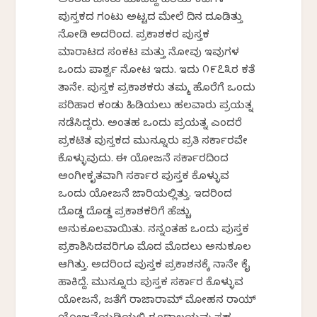
ಅಂತಹ ಹೆಸರು ಮಾಡಿದ್ದ ಹಿರಿಯ ಕವಿಗಳ
ಪುಸ್ತಕದ ಗಂಟು ಅಟ್ಟದ ಮೇಲೆ ದಿನ ದೂಡಿತ್ತು
ನೋಡಿ ಅದರಿಂದ. ಪ್ರಕಾಶಕರ ಪುಸ್ತಕ
ಮಾರಾಟದ ಸಂಕಟ ಮತ್ತು ನೋವು ಇವುಗಳ
ಒಂದು ಪಾರ್ಶ್ವ ನೋಟ ಇದು. ಇದು ೧೯೭೩ರ ಕತೆ
ತಾನೇ. ಪುಸ್ತಕ ಪ್ರಕಾಶಕರು ತಮ್ಮ ಹೊರೆಗೆ ಒಂದು
ಪರಿಹಾರ ಕಂಡು ಹಿಡಿಯಲು ಹಲವಾರು ಪ್ರಯತ್ನ
ನಡೆಸಿದ್ದರು. ಅಂತಹ ಒಂದು ಪ್ರಯತ್ನ ಎಂದರೆ
ಪ್ರಕಟಿತ ಪುಸ್ತಕದ ಮುನ್ನೂರು ಪ್ರತಿ ಸರ್ಕಾರವೇ
ಕೊಳ್ಳುವುದು. ಈ ಯೋಜನೆ ಸರ್ಕಾರದಿಂದ
ಅಂಗೀಕೃತವಾಗಿ ಸರ್ಕಾರ ಪುಸ್ತಕ ಕೊಳ್ಳುವ
ಒಂದು ಯೋಜನೆ ಜಾರಿಯಲ್ಲಿತ್ತು. ಇದರಿಂದ
ದೊಡ್ಡ ದೊಡ್ಡ ಪ್ರಕಾಶಕರಿಗೆ ಹೆಚ್ಚು
ಅನುಕೂಲವಾಯಿತು. ನನ್ನಂತಹ ಒಂದು ಪುಸ್ತಕ
ಪ್ರಕಾಶಿಸಿದವರಿಗೂ ಮೊದ ಮೊದಲು ಅನುಕೂಲ
ಆಗಿತ್ತು. ಅದರಿಂದ ಪುಸ್ತಕ ಪ್ರಕಾಶನಕ್ಕೆ ನಾನೇ ಕೈ
ಹಾಕಿದ್ದೆ. ಮುನ್ನೂರು ಪುಸ್ತಕ ಸರ್ಕಾರ ಕೊಳ್ಳುವ
ಯೋಜನೆ, ಜತೆಗೆ ರಾಜಾರಾಮ್ ಮೋಹನ ರಾಯ್