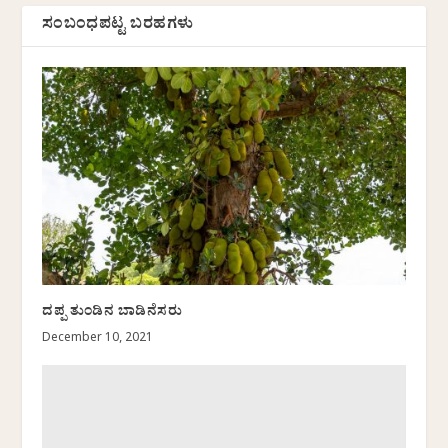
ಸಂಬಂಧಪಟ್ಟ ಬರಹಗಳು
ದಪ್ಪ ತುಂಡಿನ ಬಾಡಿನೆಸರು
December 10, 2021