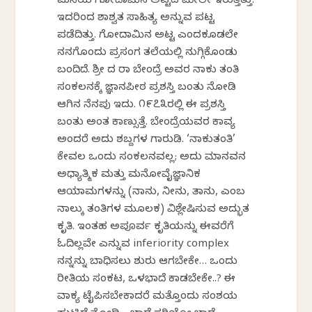
ಮನೆಯ ಗೋದಾಮಿನ ಅಟ್ಟದ ಮೇಲೇ ಇರುತ್ತಿತ್ತು.
ಇದರಿಂದ ಶಾಶ್ವತ ಸಾಹಿತ್ಯ ಅನ್ನುವ ಪಟ್ಟ
ಪಡೆದಿತ್ತು. ಗೋದಾಮಿನ ಅಟ್ಟ ಎಂದಕೂಡಲೇ
ನನಗೊಂದು ಪ್ರಸಂಗ ತಲೆಯಲ್ಲಿ ನುಗ್ಗಿಕೊಂಡು
ಬಂದಿದೆ. ಶ್ರೀ ದ ರಾ ಬೇಂದ್ರೆ ಅವರ ನಾಕು ತಂತಿ
ಸಂಕಲನಕ್ಕೆ ಜ್ಞಾನಪೀಠ ಪ್ರಶಸ್ತಿ ಬಂತು ನೋಡಿ
ಆಗಿನ ನೆನಪು ಇದು. ೧೯೭೩ರಲ್ಲಿ ಈ ಪ್ರಶಸ್ತಿ
ಬಂತು ಅಂತ ಕಾಣ್ಸುತ್ತೆ. ಬೇಂದ್ರೆಯವರ ಕಾವ್ಯ
ಅಂದರೆ ಅದು ಶಬ್ದಗಳ ಗಾರುಡಿ. ‘ನಾಕುತಂತಿ’
ಕೇವಲ ಒಂದು ಸಂಕಲನವಲ್ಲ; ಅದು ಮಾನವನ
ಅಧ್ಯಾತ್ಮಿಕ ಮತ್ತು ಮನೋವೈಜ್ಞಾನಿಕ
ಆಯಾಮಗಳನ್ನು (ನಾನು, ನೀನು, ತಾನು, ಎಂಬ
ನಾಲ್ಕು ತಂತಿಗಳ ಮೂಲಕ) ವಿಶ್ಲೇಷಿಸುವ ಅದ್ಭುತ
ಕೃತಿ. ಇಂತಹ ಅಪೂರ್ವ ಕೃತಿಯನ್ನು ಈವರೆಗೆ
ಓದಿಲ್ಲವೇ ಎನ್ನುವ inferiority complex
ನನ್ನನ್ನು ಬಾಧಿಸಲು ಶುರು ಆಗಬೇಕೇ… ಒಂದು
ರೀತಿಯ ಸಂಕಟ, ಒಳಭಾದೆ ಕಾಡಬೇಕೇ..? ಈ
ವಾಕ್ಯ ಟೈಪಿಸಬೇಕಾದರೆ ಮತ್ತೊಂದು ಸಂಶಯ