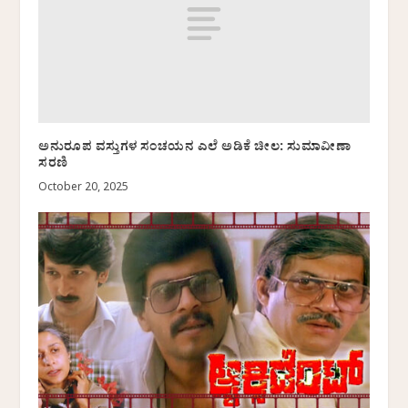
ಅನುರೂಪ ವಸ್ತುಗಳ ಸಂಚಯನ ಎಲೆ ಅಡಿಕೆ ಚೀಲ: ಸುಮಾವೀಣಾ
ಸರಣಿ
October 20, 2025