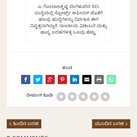
ಎಚ್. ಗೋಪಾಲಕೃಷ್ಣ ಬೆಂಗಳೂರಿನ BEL
ಸಂಸ್ಥೆಯಲ್ಲಿ ಸ್ಪೋರ್ಟ್ಸ್ ಆಫೀಸರ್ ಜೊತೆಗೆ
ಹಲವು ಹುದ್ದೆಗಳನ್ನು ನಿರ್ವಹಿಸಿ ಈಗ
ನಿವೃತ್ತರಾಗಿದ್ದಾರೆ. ರಾಜಕೀಯ ವಿಡಂಬನೆ ಮತ್ತು
ಹಾಸ್ಯ ಬರಹಗಳತ್ತ ಒಲವು ಹೆಚ್ಚು.
ಹಂಚಿ
ರೇಟಿಂಗ್ ಕೊಡಿ
ಹಿಂದಿನ ಬರಹ
ಮುಂದಿನ ಬರಹ