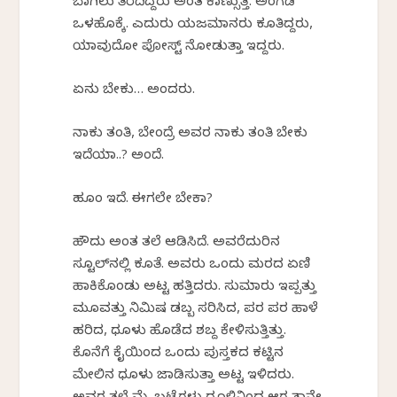
ಬಾಗಿಲು ತೆರೆದಿದ್ದರು ಅಂತ ಕಾಣ್ಸುತ್ತೆ. ಅಂಗಡಿ
ಒಳಹೊಕ್ಕೆ. ಎದುರು ಯಜಮಾನರು ಕೂತಿದ್ದರು,
ಯಾವುದೋ ಪೋಸ್ಟ್ ನೋಡುತ್ತಾ ಇದ್ದರು.
ಏನು ಬೇಕು… ಅಂದರು.
ನಾಕು ತಂತಿ, ಬೇಂದ್ರೆ ಅವರ ನಾಕು ತಂತಿ ಬೇಕು
ಇದೆಯಾ..? ಅಂದೆ.
ಹೂಂ ಇದೆ. ಈಗಲೇ ಬೇಕಾ?
ಹೌದು ಅಂತ ತಲೆ ಆಡಿಸಿದೆ. ಅವರೆದುರಿನ
ಸ್ಟೂಲ್‌ನಲ್ಲಿ ಕೂತೆ. ಅವರು ಒಂದು ಮರದ ಏಣಿ
ಹಾಕಿಕೊಂಡು ಅಟ್ಟ ಹತ್ತಿದರು. ಸುಮಾರು ಇಪ್ಪತ್ತು
ಮೂವತ್ತು ನಿಮಿಷ ಡಬ್ಬ ಸರಿಸಿದ, ಪರ ಪರ ಹಾಳೆ
ಹರಿದ, ಧೂಳು ಹೊಡೆದ ಶಬ್ದ ಕೇಳಿಸುತ್ತಿತ್ತು.
ಕೊನೆಗೆ ಕೈಯಿಂದ ಒಂದು ಪುಸ್ತಕದ ಕಟ್ಟಿನ
ಮೇಲಿನ ಧೂಳು ಜಾಡಿಸುತ್ತಾ ಅಟ್ಟ ಇಳಿದರು.