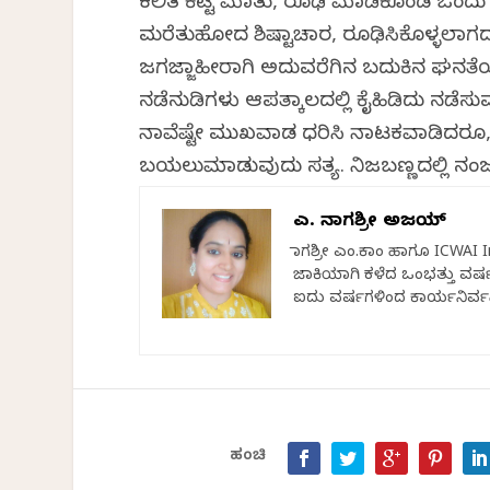
ಕಲಿತ ಕೆಟ್ಟ ಮಾತು, ರೂಢಿ ಮಾಡಿಕೊಂಡ ಒಂದು
ಮರೆತುಹೋದ ಶಿಷ್ಟಾಚಾರ, ರೂಢಿಸಿಕೊಳ್ಳಲಾಗದ
ಜಗಜ್ಜಾಹೀರಾಗಿ ಅದುವರೆಗಿನ ಬದುಕಿನ ಘನತೆಯ
ನಡೆನುಡಿಗಳು ಆಪತ್ಕಾಲದಲ್ಲಿ ಕೈಹಿಡಿದು ನಡೆಸುವ
ನಾವೆಷ್ಟೇ ಮುಖವಾಡ ಧರಿಸಿ ನಾಟಕವಾಡಿದರೂ,
ಬಯಲುಮಾಡುವುದು ಸತ್ಯ. ನಿಜಬಣ್ಣದಲ್ಲಿ ನಂಜ
ಎಸ್. ನಾಗಶ್ರೀ ಅಜಯ್
ನಾಗಶ್ರೀ ಎಂ.ಕಾಂ ಹಾಗೂ ICWAI
ಜಾಕಿಯಾಗಿ ಕಳೆದ ಒಂಭತ್ತು ವರ
ಐದು ವರ್ಷಗಳಿಂದ ಕಾರ್ಯನಿರ್ವಹಿ
ಹಂಚಿ