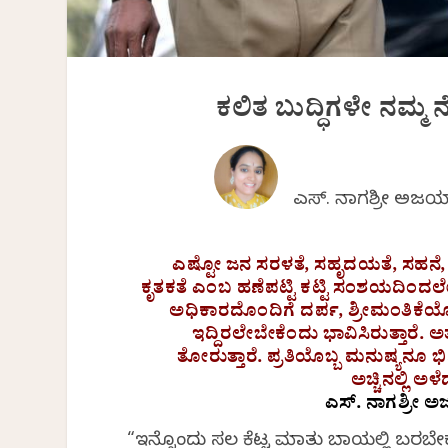
ಕಲಿತ ಬುದ್ಧಿಗಳೇ ನಮ್
ಎಸ್. ನಾಗಶ್ರೀ ಅಜ
ಎಷ್ಟೋ ಜನ ಸರಳತೆ, ಸಹೃದಯತೆ, ಸಹನೆ,
ಕೃತಕತೆ ಎಂಬ ಹಣೆಪಟ್ಟಿ ಕಟ್ಟಿ ಸಂಶಯದಿಂದಲ
ಅಧಿಕಾರದೊಂದಿಗೆ ದರ್ಪ, ಶ್ರೀಮಂತಿಕೆಯ
ಇದ್ದಿರಲೇಬೇಕೆಂದು ಭಾವಿಸಿರುತ್ತಾರೆ
ತೋರುತ್ತಾರೆ. ಪ್ರತಿಯೊಬ್ಬ ಮನುಷ್ಯನೂ ಭಿನ
ಅಚ್ಚಿನಲ್ಲಿ ಅ
ಎಸ್.‌ ನಾಗಶ್ರೀ 
“ಇನ್ನೊಂದು ಸಲ ಕೆಟ್ಟ ಮಾತು ಬಾಯಲ್ಲಿ ಬರಬೇ