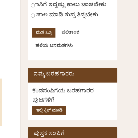
ಹಾಸಿಗೆ ಇದ್ದಷ್ಟು ಕಾಲು ಚಾಚಬೇಕು
ಸಾಲ ಮಾಡಿ ತುಪ್ಪ ತಿನ್ನಬೇಕು
ಫಲಿತಾಂಶ
ಹಳೆಯ ಜನಮತಗಳು
ನಮ್ಮ ಬರಹಗಾರರು
ಕೆಂಡಸಂಪಿಗೆಯ ಬರಹಗಾರರ
ಪುಟಗಳಿಗೆ
ಇಲ್ಲಿ ಕ್ಲಿಕ್ ಮಾಡಿ
ಪುಸ್ತಕ ಸಂಪಿಗೆ