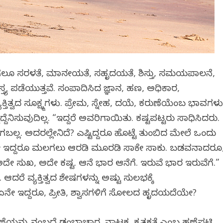
ಾಗಲೂ ಸರಳತೆ, ಮಾನವೀಯತೆ, ಸಹೃದಯತೆ, ಶಿಸ್ತು, ಸಮಯಪಾಲನೆ,
್ತ್ಯ ಪಡೆಯುತ್ತವೆ. ಸಂಪಾದಿಸಿದ ಜ್ಞಾನ, ಹಣ, ಅಧಿಕಾರ,
ಕ್ತಿತ್ವದ ಸೂಕ್ಷ್ಮಗಳು. ಪ್ರೇಮ, ಸ್ನೇಹ, ದಯೆ, ಕರುಣೆಯೆಂಬ ಭಾವಗಳ
ದ್ದೆನಿಸುವುದಿಲ್ಲ. “ಇದ್ದರೆ ಅವರಿಗಾಯಿತು. ಕಷ್ಟಪಟ್ಟರು ಸಾಧಿಸಿದರು.
 ಅದರಲ್ಲೇನಿದೆ? ಎಷ್ಟಿದ್ದರೂ ಹೊಟ್ಟೆ ತುಂಬಿದ ಮೇಲೆ ಒಂದು
ಮನೆಯಲ್ಲೇ ಇದ್ದರೂ ಮಲಗಲು ಆರಡಿ ಮೂರಡಿ ಸಾಕೇ ಸಾಕು. ಬಡವನಾದರೂ
ದೇ ಸುಖ, ಅದೇ ಕಷ್ಟ. ಆನೆ ಭಾರ ಆನೆಗೆ. ಇರುವೆ ಭಾರ ಇರುವೆಗೆ.”
ೆ ವ್ಯಕ್ತಿತ್ವದ ವಿಶೇಷಗಳನ್ನು ಅಷ್ಟು ಸುಲಭಕ್ಕೆ
 ಏನೇ ಇದ್ದರೂ, ಪ್ರೀತಿ, ವಿಶ್ವಾಸಗಳಿಗೆ ಸೋಲದ ಹೃದಯವಿದೆಯೇ?