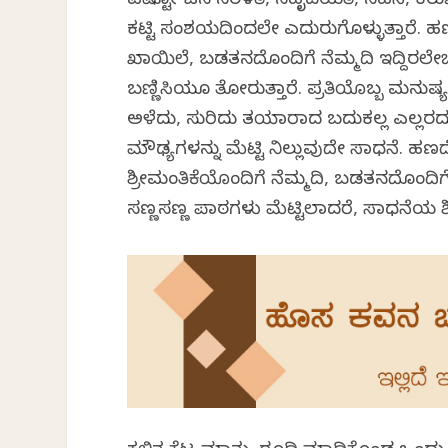
ಎಷ್ಟೋ ಜನ ಸರಳತೆ, ಸಹೃದಯತೆ, ಸಹನೆ, ಕರುಣ
ಕಟ್ಟಿ ಸಂಶಯದಿಂದಲೇ ಎದುರುಗೊಳ್ಳುತ್ತಾರೆ. 
ಖಾಯಿಲೆ, ಬಡತನದೊಂದಿಗೆ ನೆಮ್ಮದಿ ಇದ್ದಿರಲೇಬ
ಬಣ್ಣಿಸಿಯೂ ತೋರುತ್ತಾರೆ. ಪ್ರತಿಯೊಬ್ಬ ಮನುಷ್ಯನೂ
ಅಳೆದು, ಸುರಿದು ತಯಾರಾದ ಬದುಕಲ್ಲ ಎಲ್ಲರದ್
ಮೌಢ್ಯಗಳನ್ನು ಮೆಟ್ಟಿ ನಿಲ್ಲುವುದೇ ಸಾಧನೆ. ಹ
ಶ್ರೀಮಂತಿಕೆಯೊಂದಿಗೆ ನೆಮ್ಮದಿ, ಬಡತನದೊಂ
ಸಣ್ಣಸಣ್ಣ ಪಾಠಗಳು ಮೆಟ್ಟಿಲಾದರೆ, ಸಾಧನೆಯ ಶ