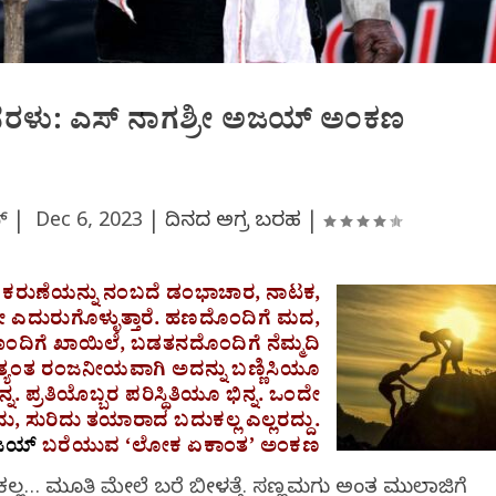
ಮ ನೆರಳು: ಎಸ್ ನಾಗಶ್ರೀ ಅಜಯ್ ಅಂಕಣ
ಯ್ |
Dec 6, 2023
|
ದಿನದ ಅಗ್ರ ಬರಹ
|
 ಕರುಣೆಯನ್ನು ನಂಬದೆ ಡಂಭಾಚಾರ, ನಾಟಕ,
ೇ ಎದುರುಗೊಳ್ಳುತ್ತಾರೆ. ಹಣದೊಂದಿಗೆ ಮದ,
ೊಂದಿಗೆ ಖಾಯಿಲೆ, ಬಡತನದೊಂದಿಗೆ ನೆಮ್ಮದಿ
. ಅತ್ಯಂತ ರಂಜನೀಯವಾಗಿ ಅದನ್ನು ಬಣ್ಣಿಸಿಯೂ
್ನ. ಪ್ರತಿಯೊಬ್ಬರ ಪರಿಸ್ಥಿತಿಯೂ ಭಿನ್ನ. ಒಂದೇ
ಳೆದು, ಸುರಿದು ತಯಾರಾದ ಬದುಕಲ್ಲ ಎಲ್ಲರದ್ದು.
ಅಜಯ್‌
ಬರೆಯುವ ‘ಲೋಕ ಏಕಾಂತ’ ಅಂಕಣ
ಕಲ್ಲ… ಮೂತಿ ಮೇಲೆ ಬರೆ ಬೀಳತ್ತೆ. ಸಣ್ಣಮಗು ಅಂತ ಮುಲಾಜಿಗೆ