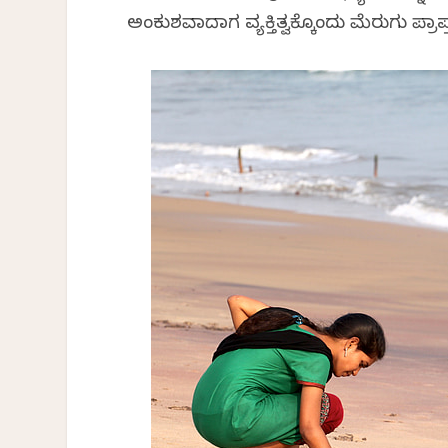
ಅಂಕುಶವಾದಾಗ ವ್ಯಕ್ತಿತ್ವಕ್ಕೊಂದು ಮೆರುಗು ಪ್ರಾಪ್