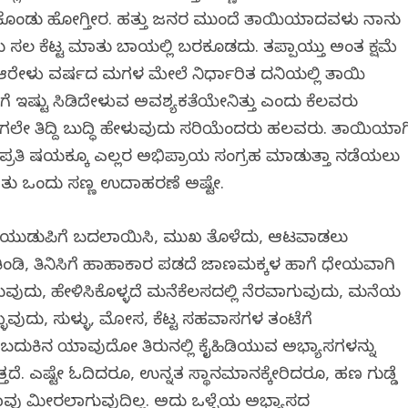
ವರೆಸಿಕೊಂಡು ಹೋಗ್ತೀರ. ಹತ್ತು ಜನರ ಮುಂದೆ ತಾಯಿಯಾದವಳು ನಾನು
್ನೊಂದು ಸಲ ಕೆಟ್ಟ ಮಾತು ಬಾಯಲ್ಲಿ ಬರಕೂಡದು. ತಪ್ಪಾಯ್ತು ಅಂತ ಕ್ಷಮೆ
ಆರೇಳು ವರ್ಷದ ಮಗಳ ಮೇಲೆ ನಿರ್ಧಾರಿತ ದನಿಯಲ್ಲಿ ತಾಯಿ
ಗೆ ಇಷ್ಟು ಸಿಡಿದೇಳುವ ಅವಶ್ಯಕತೆಯೇನಿತ್ತು ಎಂದು ಕೆಲವರು
 ತಿದ್ದಿ ಬುದ್ಧಿ ಹೇಳುವುದು ಸರಿಯೆಂದರು ಹಲವರು. ತಾಯಿಯಾಗ
, ಪ್ರತಿ ವಿಷಯಕ್ಕೂ ಎಲ್ಲರ ಅಭಿಪ್ರಾಯ ಸಂಗ್ರಹ ಮಾಡುತ್ತಾ ನಡೆಯಲು
 ಮಾತು ಒಂದು ಸಣ್ಣ ಉದಾಹರಣೆ ಅಷ್ಟೇ.
ನೆಯುಡುಪಿಗೆ ಬದಲಾಯಿಸಿ, ಮುಖ ತೊಳೆದು, ಆಟವಾಡಲು
ಿ, ತಿನಿಸಿಗೆ ಹಾಹಾಕಾರ ಪಡದೆ ಜಾಣಮಕ್ಕಳ ಹಾಗೆ ವಿಧೇಯವಾಗಿ
ವುದು, ಹೇಳಿಸಿಕೊಳ್ಳದೆ ಮನೆಕೆಲಸದಲ್ಲಿ ನೆರವಾಗುವುದು, ಮನೆಯ
್ಳುವುದು, ಸುಳ್ಳು, ಮೋಸ, ಕೆಟ್ಟ ಸಹವಾಸಗಳ ತಂಟೆಗೆ
ದುಕಿನ ಯಾವುದೋ ತಿರುವಿನಲ್ಲಿ ಕೈಹಿಡಿಯುವ ಅಭ್ಯಾಸಗಳನ್ನು
ೆ. ಎಷ್ಟೇ ಓದಿದರೂ, ಉನ್ನತ ಸ್ಥಾನಮಾನಕ್ಕೇರಿದರೂ, ಹಣ ಗುಡ್ಡೆ
ಾವು ಮೀರಲಾಗುವುದಿಲ್ಲ. ಅದು ಒಳ್ಳೆಯ ಅಭ್ಯಾಸದ