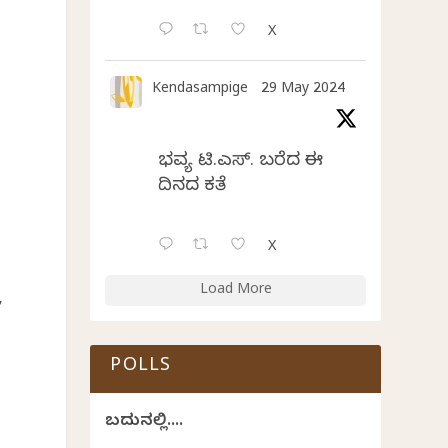
X
Kendasampige
29 May 2024
ಭವ್ಯ ಟಿ.ಎಸ್. ಬರೆದ ಈ
ದಿನದ ಕವಿತೆ
ು
X
Load More
,
POLLS
ಬದುಕಿನಲ್ಲಿ....