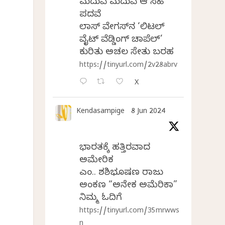
ಮದುವೆ ಮದುವೆ ಆ ಸಿಹಿ
ಪದವೆ
ಲಾಸ್‌ ವೇಗಸ್‌ನ ‘ಲಿಟಲ್
ವೈಟ್ ವೆಡ್ಡಿಂಗ್ ಚಾಪೆಲ್’
ಕುರಿತು ಅಚಲ ಸೇತು ಬರಹ
https://tinyurl.com/2v28abrv
X
Kendasampige
8 Jun 2024
ಭಾರತಕ್ಕೆ ಹತ್ತಿರವಾದ
ಅಮೇರಿಕ
ಎಂ.ವಿ. ಶಶಿಭೂಷಣ ರಾಜು
ಅಂಕಣ “ಅನೇಕ ಅಮೆರಿಕಾ”
ನಿಮ್ಮ ಓದಿಗೆ
https://tinyurl.com/35mrwws
n