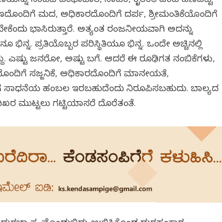
ೆಯನ್ನು ನಂಬದೆ ಡಂಭಾಚಾರ, ನಾಟಕ, ಕೃತಕತೆ ಎಂಬ ಹಣೆಪಟ್ಟಿ
ಹಣದೊಂದಿಗೆ ಮದ, ಅಧಿಕಾರದೊಂದಿಗೆ ದರ್ಪ, ಶ್ರೀಮಂತಿಕೆಯೊಂದಿಗೆ
ೇಕೆಂದು ಭಾವಿಸಿರುತ್ತಾರೆ. ಅತ್ಯಂತ ರಂಜನೀಯವಾಗಿ ಅದನ್ನು
 ಭಿನ್ನ. ಪ್ರತಿಯೊಬ್ಬರ ಪರಿಸ್ಥಿತಿಯೂ ಭಿನ್ನ. ಒಂದೇ ಅಚ್ಚಿನಲ್ಲಿ
ದು. ಎಷ್ಟು ಜನರೋ, ಅಷ್ಟು ಬಗೆ. ಆದರೆ ಈ ರೂಢಿಗತ ನಂಬಿಕೆಗಳು,
ಣದೊಂದಿಗೆ ಸಜ್ಜನಿಕೆ, ಅಧಿಕಾರದೊಂದಿಗೆ ಮಾನವೀಯತೆ,
ದಿಗೆ ಸಾಧನೆಯ ಹಂಬಲ ಇರಬಹುದೆಂದು ನಿರೂಪಿಸಬಹುದು. ಬಾಲ್ಯದ
ಿಖರ ಮುಟ್ಟಲು ಗಟ್ಟಿಯಾಸರೆ ದೊರೆತಂತೆ.