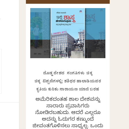
,
ದೊಡ್ಡ ದೇಶದ ಸಂಗತಿಗಳು ಚಿಕ್ಕ
ಚಿಕ್ಕ ಟಿಪ್ಪಣಿಗಳಲ್ಲಿ: ಶಶಿಧರ ಹಾಲಾಡಿಯವರ
ಕೃತಿಯ ಕುರಿತು ನಾರಾಯಣ ಯಾಜಿ ಬರಹ
ಅಮೆರಿಕದಂತಹ ವಿಶಾಲ ದೇಶವನ್ನು
ಸಾವಿರಾರು ಪ್ರವಾಸಿಗರು
ನೋಡಿರಬಹುದು. ಆದರೆ ಎಲ್ಲರೂ
ಅದನ್ನು ಓದುಗರ ಕಣ್ಮುಂದೆ
ಜೀವಂತಗೊಳಿಸಲು ಸಾಧ್ಯವಿಲ್ಲ. ಒಂದು