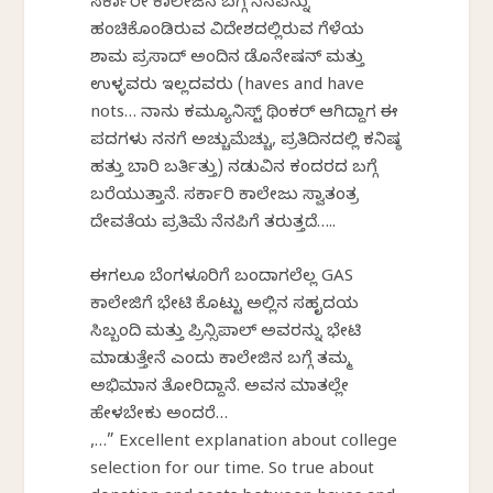
ಸರ್ಕಾರೀ ಕಾಲೇಜಿನ ಬಗ್ಗೆ ನೆನಪನ್ನು
ಹಂಚಿಕೊಂಡಿರುವ ವಿದೇಶದಲ್ಲಿರುವ ಗೆಳೆಯ
ಶಾಮ ಪ್ರಸಾದ್ ಅಂದಿನ ಡೊನೇಷನ್ ಮತ್ತು
ಉಳ್ಳವರು ಇಲ್ಲದವರು (haves and have
nots… ನಾನು ಕಮ್ಯೂನಿಸ್ಟ್ ಥಿಂಕರ್ ಆಗಿದ್ದಾಗ ಈ
ಪದಗಳು ನನಗೆ ಅಚ್ಚುಮೆಚ್ಚು, ಪ್ರತಿದಿನದಲ್ಲಿ ಕನಿಷ್ಠ
ಹತ್ತು ಬಾರಿ ಬರ್ತಿತ್ತು) ನಡುವಿನ ಕಂದರದ ಬಗ್ಗೆ
ಬರೆಯುತ್ತಾನೆ. ಸರ್ಕಾರಿ ಕಾಲೇಜು ಸ್ವಾತಂತ್ರ
ದೇವತೆಯ ಪ್ರತಿಮೆ ನೆನಪಿಗೆ ತರುತ್ತದೆ…..
ಈಗಲೂ ಬೆಂಗಳೂರಿಗೆ ಬಂದಾಗಲೆಲ್ಲ GAS
ಕಾಲೇಜಿಗೆ ಭೇಟಿ ಕೊಟ್ಟು ಅಲ್ಲಿನ ಸಹೃದಯ
ಸಿಬ್ಬಂದಿ ಮತ್ತು ಪ್ರಿನ್ಸಿಪಾಲ್ ಅವರನ್ನು ಭೇಟಿ
ಮಾಡುತ್ತೇನೆ ಎಂದು ಕಾಲೇಜಿನ ಬಗ್ಗೆ ತಮ್ಮ
ಅಭಿಮಾನ ತೋರಿದ್ದಾನೆ. ಅವನ ಮಾತಲ್ಲೇ
ಹೇಳಬೇಕು ಅಂದರೆ…
,…” Excellent explanation about college
selection for our time. So true about