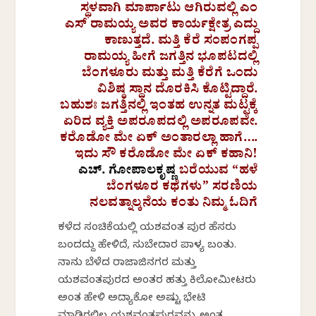
ಸ್ಥಳವಾಗಿ ಮಾರ್ಪಾಟು ಆಗಿರುವಲ್ಲಿ ಎಂ
ಎಸ್ ರಾಮಯ್ಯ ಅವರ ಕಾರ್ಯಕ್ಷೇತ್ರ ಎದ್ದು
ಕಾಣುತ್ತದೆ. ಮತ್ತಿ ಕೆರೆ ಸಂಪಂಗಪ್ಪ
ರಾಮಯ್ಯ ಹೀಗೆ ಜಗತ್ತಿನ ಭೂಪಟದಲ್ಲಿ
ಬೆಂಗಳೂರು ಮತ್ತು ಮತ್ತಿ ಕೆರೆಗೆ ಒಂದು
ವಿಶಿಷ್ಠ ಸ್ಥಾನ ದೊರಕಿಸಿ ಕೊಟ್ಟಿದ್ದಾರೆ.
ಬಹುಶಃ ಜಗತ್ತಿನಲ್ಲಿ ಇಂತಹ ಉನ್ನತ ಮಟ್ಟಕ್ಕೆ
ಏರಿದ ವ್ಯಕ್ತಿ ಅಪರೂಪದಲ್ಲಿ ಅಪರೂಪವೇ.
ಕರೊಡೋ ಮೇ ಏಕ್ ಅಂತಾರಲ್ಲಾ ಹಾಗೆ….
ಇದು ಸೌ ಕರೊಡೋ ಮೇ ಏಕ್ ಕಹಾನಿ!
ಎಚ್. ಗೋಪಾಲಕೃಷ್ಣ
ಬರೆಯುವ “ಹಳೆ
ಬೆಂಗಳೂರ ಕಥೆಗಳು” ಸರಣಿಯ
ನಲವತ್ನಾಲ್ಕನೆಯ ಕಂತು ನಿಮ್ಮ ಓದಿಗೆ
ಕಳೆದ ಸಂಚಿಕೆಯಲ್ಲಿ ಯಶವಂತ ಪುರ ಹೆಸರು
ಬಂದದ್ದು ಹೇಳಿದೆ, ಸುಬೇದಾರ ಪಾಳ್ಯ ಬಂತು.
ನಾನು ಬೆಳೆದ ರಾಜಾಜಿನಗರ ಮತ್ತು
ಯಶವಂತಪುರದ ಅಂತರ ಹತ್ತು ಕಿಲೋಮೀಟರು
ಅಂತ ಹೇಳಿ ಅದ್ಯಾಕೋ ಅಷ್ಟು ಭೇಟಿ