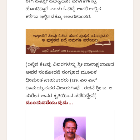
ಈಗ ಹತ್ತೋ ಹದಿನೈದೋ ಮಳಿಗೆಗಳನ್ನು
ಹೊಂದಿದ್ದಾರೆ ಎಂದು ಓದಿದ್ದೆ. ಆದರೆ ಅಲ್ಲಿನ
ಕತೆಗೂ ಇಲ್ಲಿನದಕ್ಕೂ ಅಜಗಜಾಂತರ.
(ಇಲ್ಲಿನ ಕೆಲವು ವಿವರಗಳನ್ನು ಶ್ರೀ ಪಾಲಾಕ್ಷ ಬಾಣದ
ಅವರ ಸಂಶೋಧನೆ ಸಂಗ್ರಹದ ಮೂಲಕ
ಧೀಮಂತ ಸಾಹುಕಾರರು (ಡಾ. ಎಂ ಎಸ್
ರಾಮಯ್ಯನವರ ವಿಜಯಗಾಥೆ… ರಚನೆ ಶ್ರೀ ಬ. ಲ.
ಸುರೇಶ ಅವರ ಕೃತಿಯಿಂದ ಪಡೆದಿದ್ದೇನೆ)
ಮುಂದುವರೆಯುವುದು…