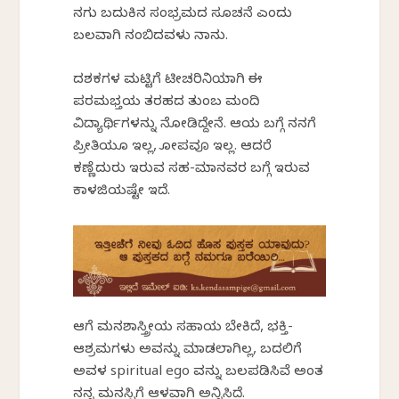
ನಗು ಬದುಕಿನ
ಸಂಭ್ರಮದ
ಸೂಚನೆ ಎಂದು
ಬಲವಾಗಿ
ನಂಬಿದವಳು
ನಾನು.
ದಶಕಗಳ ಮಟ್ಟಿಗೆ
ಟೀಚರಿನಿಯಾಗಿ
ಈ
ಪರಮಭಕ್ತೆಯ
ತರಹದ ತುಂಬ ಮಂದಿ
ವಿದ್ಯಾರ್ಥಿಗಳನ್ನು ನೋಡಿದ್ದೇನೆ. ಆಕೆಯ ಬಗ್ಗೆ ನನಗೆ
ಪ್ರೀತಿಯೂ
ಇಲ್ಲ, ಕೋಪವೂ ಇಲ್ಲ. ಆದರೆ
ಕಣ್ಣೆದುರು
ಇರುವ ಸಹ-
ಮಾನವರ
ಬಗ್ಗೆ ಇರುವ
ಕಾಳಜಿಯಷ್ಟೇ
ಇದೆ.
ಆಕೆಗೆ
ಮನಶಾಸ್ತ್ರೀಯ
ಸಹಾಯ
ಬೇಕಿದೆ
, ಭಕ್ತಿ-
ಆಶ್ರಮಗಳು
ಅವನ್ನು
ಮಾಡಲಾಗಿಲ್ಲ
, ಬದಲಿಗೆ
ಅವಳ
spiritual ego
ವನ್ನು
ಬಲಪಡಿಸಿವೆ
ಅಂತ
ನನ್ನ ಮನಸ್ಸಿಗೆ ಆಳವಾಗಿ
ಅನ್ನಿಸಿದೆ
.