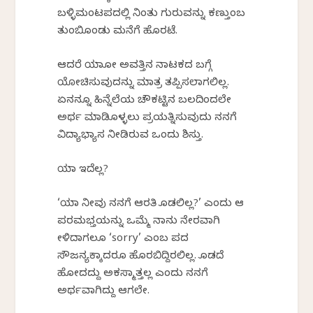
ಬಳ್ಳಿಮಂಟಪದಲ್ಲಿ ನಿಂತು ಗುರುವನ್ನು ಕಣ್ತುಂಬ
ತುಂಬಿಕೊಂಡು ಮನೆಗೆ ಹೊರಟೆ.
ಆದರೆ ಯಾಕೋ ಅವತ್ತಿನ ನಾಟಕದ ಬಗ್ಗೆ
ಯೋಚಿಸುವುದನ್ನು ಮಾತ್ರ ತಪ್ಪಿಸಲಾಗಲಿಲ್ಲ.
ಏನನ್ನೂ ಹಿನ್ನೆಲೆಯ ಚೌಕಟ್ಟಿನ ಬಲದಿಂದಲೇ
ಅರ್ಥ ಮಾಡಿಕೊಳ್ಳಲು ಪ್ರಯತ್ನಿಸುವುದು ನನಗೆ
ವಿದ್ಯಾಭ್ಯಾಸ ನೀಡಿರುವ ಒಂದು ಶಿಸ್ತು.
ಯಾಕೆ ಇದೆಲ್ಲ?
‘ಯಾಕೆ ನೀವು ನನಗೆ ಆರತಿ ಕೊಡಲಿಲ್ಲ?’ ಎಂದು ಆ
ಪರಮಭಕ್ತೆಯನ್ನು ಒಮ್ಮೆ ನಾನು ನೇರವಾಗಿ
ಕೇಳಿದಾಗಲೂ ‘
sorry’
ಎಂಬ ಪದ
ಸೌಜನ್ಯಕ್ಕಾದರೂ ಹೊರಬಿದ್ದಿರಲಿಲ್ಲ. ಕೊಡದೆ
ಹೋದದ್ದು ಅಕಸ್ಮಾತ್ತಲ್ಲ ಎಂದು ನನಗೆ
ಅರ್ಥವಾಗಿದ್ದು ಆಗಲೇ.