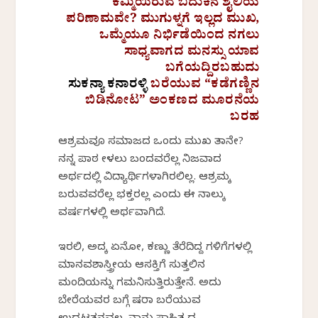
ಕಮ್ಮಿಯಿರುವ
ಬದುಕಿನ ಶೈಲಿಯ
ಪರಿಣಾಮವೇ
? ಮುಗುಳ್ನಗೆ ಇಲ್ಲದ ಮುಖ,
ಒಮ್ಮೆಯೂ
ನಿರ್ಭಿಡೆಯಿಂದ
ನಗಲು
ಸಾಧ್ಯವಾಗದ
ಮನಸ್ಸು ಯಾವ
ಬಗೆಯದ್ದಿರಬಹುದು
ಸುಕನ್ಯಾ
ಕನಾರಳ್ಳಿ
ಬರೆಯುವ “
ಕಡೆಗಣ್ಣಿನ
ಬಿಡಿನೋಟ
” ಅಂಕಣದ ಮೂರನೆಯ
ಬರಹ
ಆಶ್ರಮವೂ
ಸಮಾಜದ ಒಂದು ಮುಖ ತಾನೇ?
ನನ್ನ ಪಾಠ ಕೇಳಲು
ಬಂದವರೆಲ್ಲ
ನಿಜವಾದ
ಅರ್ಥದಲ್ಲಿ
ವಿದ್ಯಾರ್ಥಿಗಳಾಗಿರಲಿಲ್ಲ
.
ಆಶ್ರಮಕ್ಕೆ
ಬರುವವರೆಲ್ಲ
ಭಕ್ತರಲ್ಲ
ಎಂದು ಈ ನಾಲ್ಕು
ವರ್ಷಗಳಲ್ಲಿ
ಅರ್ಥವಾಗಿದೆ
.
ಇರಲಿ, ಅದಕ್ಕೆ ಏನೋ, ಕಣ್ಣು
ತೆರೆದಿದ್ದ
ಗಳಿಗೆಗಳಲ್ಲಿ
ಮಾನವಶಾಸ್ತ್ರೀಯ
ಆಸಕ್ತಿಗೆ
ಸುತ್ತಲಿನ
ಮಂದಿಯನ್ನು
ಗಮನಿಸುತ್ತಿರುತ್ತೇನೆ
. ಅದು
ಬೇರೆಯವರ ಬಗ್ಗೆ ಷರಾ ಬರೆಯುವ