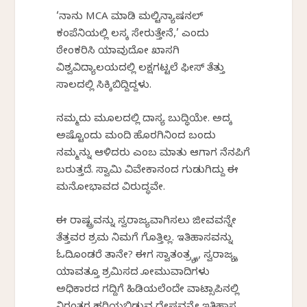
‘
ನಾನು
MCA
ಮಾಡಿ
ಮಲ್ಟಿನ್ಯಾಷನಲ್
ಕಂಪೆನಿಯಲ್ಲಿ
ಕೆಲಸಕ್ಕೆ ಸೇರುತ್ತೇನೆ,’ ಎಂದು
ಠೇಂಕರಿಸಿ
ಯಾವುದೋ ಖಾಸಗಿ
ವಿಶ್ವವಿದ್ಯಾಲಯದಲ್ಲಿ
ಲಕ್ಷಗಟ್ಟಲೆ
ಫೀಸ್
ತೆತ್ತು
ಸಾಲದಲ್ಲಿ
ಸಿಕ್ಕಿಬಿದ್ದಿದ್ದಳು
.
ನಮ್ಮದು
ಮೂಲದಲ್ಲಿ
ದಾಸ್ಯ
ಬುದ್ಧಿಯೇ
. ಅದಕ್ಕೆ
ಅಷ್ಟೊಂದು ಮಂದಿ ಹೊರಗಿನಿಂದ ಬಂದು
ನಮ್ಮನ್ನು
ಆಳಿದರು
ಎಂಬ ಮಾತು ಆಗಾಗ ನೆನಪಿಗೆ
ಬರುತ್ತದೆ. ಸ್ವಾಮಿ
ವಿವೇಕಾನಂದ
ಗುಡುಗಿದ್ದು
ಈ
ಮನೋಭಾವದ
ವಿರುದ್ಧವೇ
.
ಈ
ರಾಷ್ಟ್ರವನ್ನು
ಸ್ವರಾಜ್ಯವಾಗಿಸಲು
ಜೀವವನ್ನೇ
ತೆತ್ತವರ
ಶ್ರಮ ನಿಮಗೆ ಗೊತ್ತಿಲ್ಲ.
ಇತಿಹಾಸವನ್ನು
ಓದಿಕೊಂಡರೆ
ತಾನೇ? ಈಗ
ಸ್ವಾತಂತ್ರ್ಯಕ್ಕೆ
,
ಸ್ವರಾಜ್ಯಕ್ಕೆ
ಯಾವತ್ತೂ
ಶ್ರಮಿಸದ
ಕೋಮುವಾದಿಗಳು
ಅಧಿಕಾರದ ಗದ್ದಿಗೆ
ಹಿಡಿಯಲೆಂದೇ
ವಾಟ್ಸಾಪಿನಲ್ಲಿ