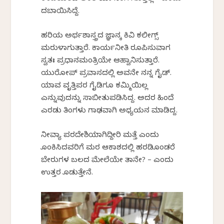
ದಬಾಯಿಸಿದ್ದೆ.
ಹರಿಯ ಅರ್ಥಶಾಸ್ತ್ರದ ಜ್ಞಾನಕ್ಕೆ ಕಿವಿ ಕಲೀಗ್ಸ್
ಮರುಳಾಗುತ್ತಾರೆ. ಕಾರ್ಯನೀತಿ ರೂಪಿಸುವಾಗ
ಸ್ವತಃ ಪ್ರಧಾನಮಂತ್ರಿಯೇ ಆಹ್ವಾನಿಸುತ್ತಾರೆ.
ಯುರೋಪ್ ಪ್ರವಾಸದಲ್ಲಿ ಅವನೇ ನನ್ನ ಗೈಡ್.
ಯಾವ ವೃತ್ತಿಪರ ಗೈಡಿಗೂ ಕಮ್ಮಿಯಿಲ್ಲ
ಎನ್ನುವುದನ್ನು ಸಾಬೀತುಪಡಿಸಿದ್ದ. ಅದರ ಹಿಂದೆ
ಎರಡು ತಿಂಗಳು ಗಾಢವಾಗಿ ಅಧ್ಯಯನ ಮಾಡಿದ್ದ.
ನೀವ್ಯಾಕೆ ಪರದೇಶಿಯಾಗಿದ್ದೀರಿ ಮತ್ತೆ ಎಂದು
ಕೊಂಕಿಸಿದವರಿಗೆ ಮರ ಆಕಾಶದಲ್ಲಿ ಹರಡಿಕೊಂಡರೆ
ಬೇರುಗಳ ಬಲದ ಮೇಲೆಯೇ ತಾನೇ? – ಎಂದು
ಉತ್ತರ ಕೊಡುತ್ತೇನೆ.