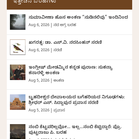
ಇತ್ತೀಚಿನ ಬರಹಗಳು
ಸುಮಾವೀಣಾ ಹೊಸ ಅಂಕಣ “ನುಡಿನಲಿವು” ಇಂದಿನಿಂದ
Aug 6, 2026
|
ದಿನದ ಅಗ್ರ ಬರಹ
ಖಗರತ್ನ: ಡಾ. ಎಸ್.ವಿ. ನರಸಿಂಹನ್‌‌ ಸರಣಿ
Aug 6, 2026
|
ಸರಣಿ
ಇಂಗ್ಲೀಷ್ ಮೇಡಮ್ಮಿನ ಕನ್ನಡ ಪುರಾಣ: ಸುಕನ್ಯಾ
ಕನಾರಳ್ಳಿ ಅಂಕಣ
Aug 5, 2026
|
ಅಂಕಣ
ಬೃಹದೀಶ್ವರ ದೇವಾಲಯದ ಬಗೆಹರಿಯದ ನಿಗೂಢಗಳು:
ಶ್ರೀಧರ್‌ ಎಸ್.‌ ಸಿದ್ದಾಪುರ ಪ್ರವಾಸ ಸರಣಿ
Aug 5, 2026
|
ಪ್ರವಾಸ
ನಂಬಿ ಕೆಟ್ಟವರಿಲ್ಲವೋ… ಇಲ್ಲ…ನಂಬಿ ಕೆಟ್ಟಿದ್ದಾರೆ: ಪ್ರೊ.
ಪುಟ್ಟರಾಜು ಪಿ. ಬರಹ