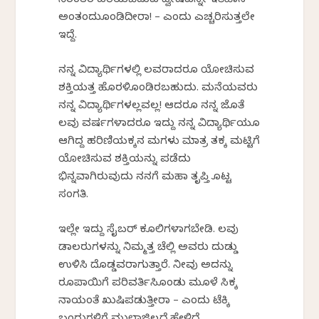
ನಿರಂತರ
ಹರಿಯಬಿಡುವ
ದ್ವೇಷವನ್ನೇ
ಇತಿಹಾಸ
ಅಂತಂದುಕೊಂಡಿದೀರಾ
! – ಎಂದು ಎಚ್ಚರಿಸುತ್ತಲೇ
ಇದ್ದೆ
.
ನನ್ನ
ವಿದ್ಯಾರ್ಥಿಗಳಲ್ಲಿ
ಕೆಲವರಾದರೂ
ಯೋಚಿಸುವ
ಶಕ್ತಿಯತ್ತ
ಹೊರಳಿಕೊಂಡಿರಬಹುದು
. ಮನೆಯವರು
ನನ್ನ
ವಿದ್ಯಾರ್ಥಿಗಳಲ್ಲವಲ್ಲ
! ಆದರೂ ನನ್ನ ಜೊತೆ
ಕೆಲವು ವರ್ಷಗಳಾದರೂ ಇದ್ದು ನನ್ನ
ವಿದ್ಯಾರ್ಥಿಯೂ
ಆಗಿದ್ದ
ಹರಿಣಿಯಕ್ಕನ
ಮಗಳು ಮಾತ್ರ ತಕ್ಕ ಮಟ್ಟಿಗೆ
ಯೋಚಿಸುವ
ಶಕ್ತಿಯನ್ನು ಪಡೆದು
ಭಿನ್ನವಾಗಿರುವುದು
ನನಗೆ ಮಹಾ ತೃಪ್ತಿ ಕೊಟ್ಟ
ಸಂಗತಿ.
ಇಲ್ಲೇ ಇದ್ದು
ಸೈಬರ್
ಕೂಲಿಗಳಾಗಬೇಡಿ
. ಕೆಲವು
ಡಾಲರುಗಳನ್ನು
ನಿಮ್ಮತ್ತ
ಚೆಲ್ಲಿ ಅವರು ದುಡ್ಡು
ಉಳಿಸಿ
ದೊಡ್ಡವರಾಗುತ್ತಾರೆ
. ನೀವು ಅದನ್ನು
ರೂಪಾಯಿಗೆ
ಪರಿವರ್ತಿಸಿಕೊಂಡು
ಮೂಳೆ ಸಿಕ್ಕ
ನಾಯಂತೆ
ಖುಷಿಪಡುತ್ತೀರಾ
– ಎಂದು
ಟೆಕ್ಕಿ