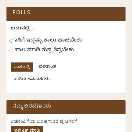
POLLS
ಬದುಕಿನಲ್ಲಿ....
ಹಾಸಿಗೆ ಇದ್ದಷ್ಟು ಕಾಲು ಚಾಚಬೇಕು
ಸಾಲ ಮಾಡಿ ತುಪ್ಪ ತಿನ್ನಬೇಕು
ಫಲಿತಾಂಶ
ಹಳೆಯ ಜನಮತಗಳು
ನಮ್ಮ ಬರಹಗಾರರು
ಕೆಂಡಸಂಪಿಗೆಯ ಬರಹಗಾರರ ಪುಟಗಳಿಗೆ
ಇಲ್ಲಿ ಕ್ಲಿಕ್ ಮಾಡಿ