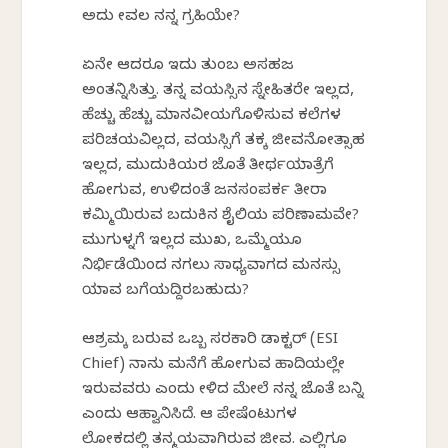
ಅದು ಕೇವಲ ನನ್ನ ಗ್ರಹಿಕೆಯೇ?
ಏನೇ ಆದರೂ ಇದು ತುಂಬ ಅಸಹಜ
ಅಂತನ್ನಿಸಿತ್ತು. ತನ್ನ ವಯಸ್ಸಿನ ಸ್ನೇಹಿತರೇ ಇಲ್ಲದ,
ಹೆಚ್ಚು ಹೆಚ್ಚು ಮಾನವೀಯಗೊಳಿಸುವ ಕಲೆಗಳ
ಪರಿಚಯವಿಲ್ಲದ, ವಯಸ್ಸಿಗೆ ತಕ್ಕ ಜೀವನೋತ್ಸಾಹ
ಇಲ್ಲದ, ಮುದುಕಿಯರ ಜೊತೆ ತೀರ್ಥಯಾತ್ರೆಗೆ
ಹೋಗುವ, ಉಳಿದಂತೆ ಜನಸಂಪರ್ಕ ತೀರಾ
ಕಮ್ಮಿಯಿರುವ
ಬದುಕಿನ ಶೈಲಿಯ
ಪರಿಣಾಮವೇ
?
ಮುಗುಳ್ನಗೆ ಇಲ್ಲದ ಮುಖ,
ಒಮ್ಮೆಯೂ
ನಿರ್ಭಿಡೆಯಿಂದ
ನಗಲು
ಸಾಧ್ಯವಾಗದ
ಮನಸ್ಸು
ಯಾವ
ಬಗೆಯದ್ದಿರಬಹುದು
?
ಆಶ್ರಮಕ್ಕೆ
ಬರುವ ಒಬ್ಬ ಸರಕಾರಿ ಡಾಕ್ಟರ್ (
ESI
Chief)
ನಾನು ಮನೆಗೆ ಹೋಗುವ ಹಾದಿಯಲ್ಲೇ
ಇರುವವರು ಎಂದು ಕೇಳಿದ ಮೇಲೆ ನನ್ನ ಜೊತೆ ಬನ್ನಿ
ಎಂದು
ಆಹ್ವಾನಿಸಿದೆ
. ಆಕೆ
ಪೇಷೆಂಟುಗಳ
ಲೋಕದಲ್ಲಿ
ತನ್ಮಯವಾಗಿರುವ
ಜೀವ. ಎಲ್ಲಿಗೂ