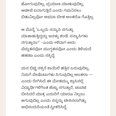
ಹೋಗುವುದಿಲ್ಲ, ಪ್ರಯಾಣ ಮಾಡುವುದಿಲ್ಲ,
ಆಚೀಚೆ
ಏನಾಗುತ್ತಿದೆ
ಎಂದು
ಗಮನಿಸಲು
ಬಿಡುವಿಲ್ಲವೋ
ಅಥವಾ ಬೇಡ
ಅಂತಲೊ
ಗೊತ್ತಿಲ್ಲ.
ಆಕೆ ಮೊನ್ನೆ ‘ಒಬ್ಬರು ಸನ್ಯಾಸಿ ನಗುತ್ತಾ
ಮಾತಾಡುತ್ತಿದ್ದದ್ದು
ಇವತ್ತು ಕಂಡೆ.
ಸನ್ಯಾಸಿಗಳು
ನಗುತ್ತಾರಾ
?’ –ಎಂದು ಕೇಳಿದಾಗ ಅದು
ಪೆದ್ದುತನವೋ
ಮುಗ್ಧತನವೋ
ಎಂದು ತಿಳಿಯದೆ
ಹಹಹಾ
ಎಂದು ನಕ್ಕಿದ್ದೆ.
ಮನ ಬಿಚ್ಚಿ
ನಕ್ಕರೆ
ಕಾಯಿಲೆ ಹತ್ತಿರ ಬರುವುದಿಲ್ಲ,
ನಿಮಗೆ
ಪೇಷೆಂಟುಗಳು
ಸಿಗುವುದಿಲ್ಲ
ಅಂತಲಾ
—
ಎಂದು
ರೇಗಿಸಿದೆ
. ಈ
ಮೇಡಮ್ಮು
ಕ್ಲಾಸಿನಲ್ಲಿ
ವಿದ್ಯಾರ್ಥಿಗಳಿಗಿಂತ
ಹೆಚ್ಚು
ನಗುತ್ತಾರೆ
, ಚಾವಟಿ
ಬೀಸಿದರೆ
ಮಾತ್ರ ಎದುರಿಗೆ ಯಾರೂ ನಿಲ್ಲಲು
ಆಗುವುದಿಲ್ಲ ಎಂದು ನನ್ನನ್ನು
ಟೀಕಿಸಲಾಗಿತ್ತು
.
ಅಭಿನಂದನೆಯಂತೆ
ಸ್ವೀಕರಿಸಿದ್ದೆ
.