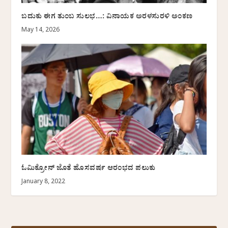
ಬದುಕು ಈಗ ತುಂಬ ಸುಲಭ…: ವಿನಾಯಕ ಅರಳಸುರಳಿ ಅಂಕಣ
May 14, 2026
ಓಮಿಕ್ರೋನ್ ಜೊತೆ ಹೊಸವರ್ಷ ಆರಂಭದ ಪಲುಕು
January 8, 2022