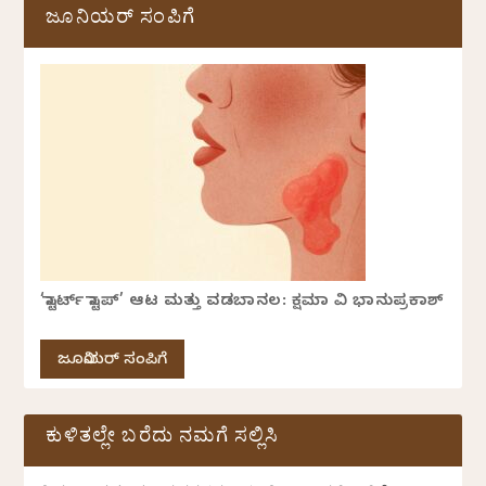
ಜೂನಿಯರ್ ಸಂಪಿಗೆ
‘ಸ್ಟಾರ್ಟ್ ಸ್ಟಾಪ್’ ಆಟ ಮತ್ತು ವಡಬಾನಲ: ಕ್ಷಮಾ ವಿ ಭಾನುಪ್ರಕಾಶ್
ಜೂನಿಯರ್ ಸಂಪಿಗೆ
ಕುಳಿತಲ್ಲೇ ಬರೆದು ನಮಗೆ ಸಲ್ಲಿಸಿ