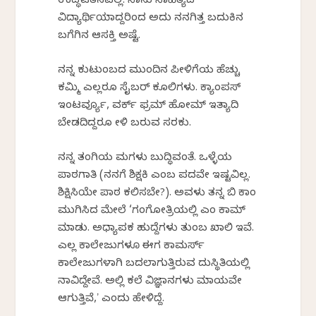
ಉದ್ಧಟತನವಲ್ಲ
. ನಾನು ಸಾಹಿತ್ಯದ
ವಿದ್ಯಾರ್ಥಿಯಾದ್ದರಿಂದ
ಅದು
ನನಗಿತ್ತ
ಬದುಕಿನ
ಬಗೆಗಿನ ಆಸಕ್ತಿ ಅಷ್ಟೆ.
ನನ್ನ ಕುಟುಂಬದ ಮುಂದಿನ
ಪೀಳಿಗೆಯ
ಹೆಚ್ಚು
ಕಮ್ಮಿ ಎಲ್ಲರೂ
ಸೈಬರ್
ಕೂಲಿಗಳು
.
ಕ್ಯಾಂಪಸ್
ಇಂಟರ್ವ್ಯೂ
,
ವರ್ಕ್
ಫ್ರಮ್
ಹೋಮ್ ಇತ್ಯಾದಿ
ಬೇಡದಿದ್ದರೂ
ಕೇಳಿ ಬರುವ ಸರಕು.
ನನ್ನ ತಂಗಿಯ ಮಗಳು ಬುದ್ಧಿವಂತೆ. ಒಳ್ಳೆಯ
ಪಾಠಗಾತಿ
(ನನಗೆ ಶಿಕ್ಷಕಿ ಎಂಬ
ಪದವೇ
ಇಷ್ಟವಿಲ್ಲ.
ಶಿಕ್ಷಿಸಿಯೇ
ಪಾಠ
ಕಲಿಸಬೇಕೆ
?). ಅವಳು ತನ್ನ
ಬಿ
ಕಾಂ
ಮುಗಿಸಿದ ಮೇಲೆ ‘
ಗಂಗೋತ್ರಿಯಲ್ಲಿ
ಎಂ
ಕಾಮ್
ಮಾಡು. ಅಧ್ಯಾಪಕ
ಹುದ್ದೆಗಳು
ತುಂಬ ಖಾಲಿ ಇವೆ.
ಎಲ್ಲ
ಕಾಲೇಜುಗಳೂ
ಈಗ
ಕಾಮರ್ಸ್
ಕಾಲೇಜುಗಳಾಗಿ
ಬದಲಾಗುತ್ತಿರುವ
ದುಸ್ಥಿತಿಯಲ್ಲಿ
ನಾವಿದ್ದೇವೆ. ಅಲ್ಲಿ ಕಲೆ
ವಿಜ್ಞಾನಗಳು
ಮಾಯವೇ
ಆಗುತ್ತಿವೆ,
ʼ
ಎಂದು
ಹೇಳಿದ್ದೆ
.