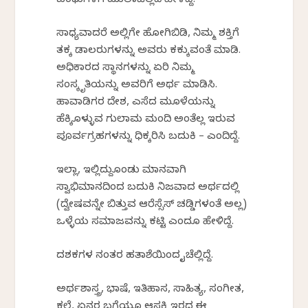
ಬಂಧುಗಳಿಗೆ
ಮುಲಾಜಿಲ್ಲದೆ
ಹೇಳಿದ್ದೆ
.
ಸಾಧ್ಯವಾದರೆ ಅಲ್ಲಿಗೇ
ಹೋಗಿಬಿಡಿ
, ನಿಮ್ಮ ಶಕ್ತಿಗೆ
ತಕ್ಕ ಡಾಲರುಗಳನ್ನು ಅವರು
ಕಕ್ಕುವಂತೆ
ಮಾಡಿ.
ಅಧಿಕಾರದ
ಸ್ಥಾನಗಳನ್ನು
ಏರಿ ನಿಮ್ಮ
ಸಂಸ್ಕೃತಿಯನ್ನು
ಅವರಿಗೆ ಅರ್ಥ ಮಾಡಿಸಿ.
ಹಾವಾಡಿಗರ
ದೇಶ, ಎಸೆದ
ಮೂಳೆಯನ್ನು
ಹೆಕ್ಕಿಕೊಳ್ಳುವ
ಗುಲಾಮ ಮಂದಿ
ಅಂತೆಲ್ಲ
ಇರುವ
ಪೂರ್ವಗ್ರಹಗಳನ್ನು
ಧಿಕ್ಕರಿಸಿ
ಬದುಕಿ
– ಎಂದಿದ್ದೆ.
ಇಲ್ಲಾ,
ಇಲ್ಲಿದ್ದುಕೊಂಡು
ಮಾನವಾಗಿ
ಸ್ವಾಭಿಮಾನದಿಂದ ಬದುಕಿ ನಿಜವಾದ ಅರ್ಥದಲ್ಲಿ
(ದ್ವೇಷವನ್ನೇ ಬಿತ್ತುವ ಆರೆಸ್ಸೆಸ್ ಚಡ್ಡಿಗಳಂತೆ ಅಲ್ಲ)
ಒಳ್ಳೆಯ ಸಮಾಜವನ್ನು ಕಟ್ಟಿ ಎಂದೂ ಹೇಳಿದ್ದೆ.
ದಶಕಗಳ ನಂತರ ಹತಾಶೆಯಿಂದ ಕೈಚೆಲ್ಲಿದ್ದೆ.
ಅರ್ಥಶಾಸ್ತ್ರ, ಭಾಷೆ, ಇತಿಹಾಸ, ಸಾಹಿತ್ಯ, ಸಂಗೀತ,
ಕಲೆ, ಏನರ ಬಗ್ಗೆಯೂ ಆಸಕ್ತಿ ಇರದ ಈ