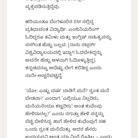
ವ್ಯಕ್ತಪಡಿಸುತ್ತಿದ್ದೆವು.
ಹರಿಯಂತೂ ಬೆಂಗಳೂರಿನ
IIM
ನಲ್ಲಿದ್ದ
ಪ್ರತಿಭಾವಂತ ವಿದ್ಯಾರ್ಥಿ. ಎಂಜಿನಿಯರಿಂಗ್
ಓದಿದ್ದರೂ ತಮಿಳು ಮತ್ತು ಇಂಗ್ಲಿಷ್ ಸಾಹಿತ್ಯವನ್ನು
ನನಗಿಂತ ಹೆಚ್ಚು ಬಲ್ಲವ. (ನಾನು ರಟ್ಗರ್ಸ್
ವಿಶ್ವವಿದ್ಯಾಲಯದಲ್ಲಿ ಇದ್ದಾಗ ಓದಬೇಕಿದ್ದನ್ನು
ಅವನೇ ಹೆಚ್ಚು ಆಳವಾಗಿ ಓದಿಕೊಳ್ಳುತ್ತಿದ್ದ).
ಕನ್ನಡವನ್ನೂ ಅದೆಷ್ಟು ಬೇಗ ಕಲಿತಿದ್ದ ಎಂದು
ನಾನೇ ಅಚ್ಚರಿಪಟ್ಟಿದ್ದೆ.
‘ಯೋ, ಎಷ್ಟು ವರ್ಷ ಬಾಡಿಗೆ ಮನೆ? ಸ್ವಂತ ಮನೆ
ಬೇಡವಾ?
ʼ
ಎಂದಾಗ ‘ಎಲ್ಲಿಯೂ ನಿಲ್ಲದಿರು,
ಮನೆಯನೆಂದೂ ಕಟ್ಟದಿರು’ ಅಂತ ಕುವೆಂಪು
ಹೇಳಿದಾರಲ್ಲ?’ ಎಂದು ನಗುತ್ತಾ ಹೇಳಿ ನನ್ನನ್ನು
ಬೆಚ್ಚಿ ಬೀಳಿಸಿದ್ದ. ಹಾಗೆ ಹೇಳಿದ ಕುವೆಂಪುಗೆ ಸಹ
ಒಂದು ಸ್ವಂತ ಮನೆಯಿತ್ತು. ಅದರ ಹೆಸರು
ಉದಯರವಿ ಅಂತ ಯಾಕೆ ನಿಂಗೆ ಗೊತ್ತಿಲ್ಲ – ಎಂದು