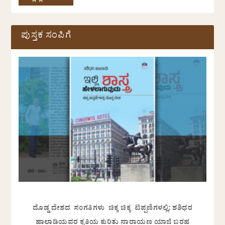
ಪುಸ್ತಕ ಸಂಪಿಗೆ
ದೊಡ್ಡ ದೇಶದ ಸಂಗತಿಗಳು ಚಿಕ್ಕ ಚಿಕ್ಕ ಟಿಪ್ಪಣಿಗಳಲ್ಲಿ: ಶಶಿಧರ
ಹಾಲಾಡಿಯವರ ಕೃತಿಯ ಕುರಿತು ನಾರಾಯಣ ಯಾಜಿ ಬರಹ