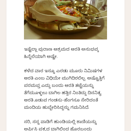
ಇಷ್ಟೆಲ್ಲಾ ಪುರಾಣ ಆಶ್ರಮದ ಆರತಿ ಅನುಭವಕ್ಕೆ
ಹಿನ್ನೆಲೆಯಾಗಿ ಅಷ್ಟೇ.
ಕಳೆದ ವಾರ ಇನ್ನೂ ಎರಡು ಮೂರು ನಿಮಿಷಗಳ
ಆರತಿ ಎಂಬ ವಿಧಿಯೇ ಮುಗಿದಿರಲಿಲ್ಲ. ಅಷ್ಟೊತ್ತಿಗೆ
ಪರಮಭಕ್ತೆ ಎದ್ದು ಬಂದು ಆರತಿ ತಟ್ಟೆಯನ್ನು
ತೆಗೆದುಕೊಳ್ಳಲು ಬಾಗಿಲ ಹತ್ತಿರ ನಿಂತಿದ್ದು ದಿನನಿತ್ಯ
ಆರತಿ ಕೊಡುವ ಗಂಡಸು-ಹೆಂಗಸೂ ಸೇರಿದಂತೆ
ಮಂದಿಯ ಹುಬ್ಬೇರಿಸಿದ್ದನ್ನು ಗಮನಿಸಿದೆ.
ಸರಿ, ನನ್ನ ಪಾಡಿಗೆ ಹುಂಡಿಯಲ್ಲಿ ಕಾಣಿಕೆಯನ್ನು
ಅರ್ಪಿಸಿ ಪಕ್ಕದ ಬಾಗಿಲಿಂದ ಹೊರಬಂದು