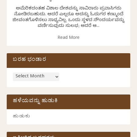
ಅಮೆರಿಕದಂತಹ ವಿಶಾಲ ದೇಶವನ್ನು ಸಾವಿರಾರು ಪ್ರವಾಸಿಗರು
ನೋಡಿರಬಹುದು. ಆದರೆ ಎಲ್ಲರೂ ಅದನ್ನು ಓದುಗರ ಕಣ್ಮುಂದೆ
ಜೀವಂತಗೊಳಿಸಲು ಸಾಧ್ಯವಿಲ್ಲ. ಒಂದು ಸ್ಥಳದ ಸೌಂದರ್ಯವನ್ನು
ವರ್ಣಿಸುವುದು ಸುಲಭ; ಆದರೆ ಆ...
Read More
ಬರಹ ಭಂಡಾರ
ಹಳೆಯವನ್ನು ಹುಡುಕಿ