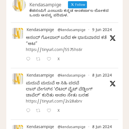
Kendasampige
Follow
ಕೆಂಡಸಂಪಿಗೆ ಎಂಬುದು ಕನ್ನಡ ಅಂತರ್ಜಾಲ ಲೋಕದ
ಒಂದು ಅನನ್ಯ ಪರಿಮಳ.
Kendasampige
9 Jun 2024
@kendasampige
·
ಆನಂದ್‌ ಗೋಪಾಲ್‌ ಬರೆದ ಈ ಭಾನುವಾರದ ಕತೆ
“ಆಟ”
https://tinyurl.com/5575hs6r
X
Kendasampige
8 Jun 2024
@kendasampige
·
ಮದುವೆ ಮದುವೆ ಆ ಸಿಹಿ ಪದವೆ
ಲಾಸ್‌ ವೇಗಸ್‌ನ ‘ಲಿಟಲ್ ವೈಟ್ ವೆಡ್ಡಿಂಗ್
ಚಾಪೆಲ್’ ಕುರಿತು ಅಚಲ ಸೇತು ಬರಹ
https://tinyurl.com/2v28abrv
X
Kendasampige
8 Jun 2024
@kendasampige
·