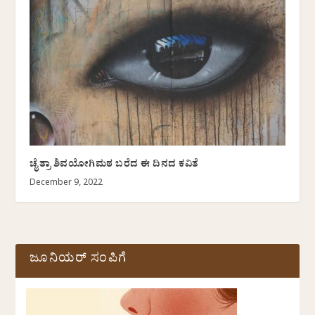
ಚೈತ್ರಾ ಶಿವಯೋಗಿಮಠ ಬರೆದ ಈ ದಿನದ ಕವಿತೆ
December 9, 2022
ಜೂನಿಯರ್ ಸಂಪಿಗೆ