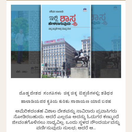
ದೊಡ್ಡ ದೇಶದ ಸಂಗತಿಗಳು ಚಿಕ್ಕ ಚಿಕ್ಕ ಟಿಪ್ಪಣಿಗಳಲ್ಲಿ: ಶಶಿಧರ
ಹಾಲಾಡಿಯವರ ಕೃತಿಯ ಕುರಿತು ನಾರಾಯಣ ಯಾಜಿ ಬರಹ
ಅಮೆರಿಕದಂತಹ ವಿಶಾಲ ದೇಶವನ್ನು ಸಾವಿರಾರು ಪ್ರವಾಸಿಗರು
ನೋಡಿರಬಹುದು. ಆದರೆ ಎಲ್ಲರೂ ಅದನ್ನು ಓದುಗರ ಕಣ್ಮುಂದೆ
ಜೀವಂತಗೊಳಿಸಲು ಸಾಧ್ಯವಿಲ್ಲ. ಒಂದು ಸ್ಥಳದ ಸೌಂದರ್ಯವನ್ನು
ವರ್ಣಿಸುವುದು ಸುಲಭ; ಆದರೆ ಆ...