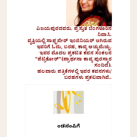
ವಿಜಯಪುರದವರು. ಪ್ರಸ್ತುತ ಬೆಂಗಳೂರಿನ
ನಿವಾಸಿ.
ವೃತ್ತಿಯಲ್ಲಿ ಸಾಫ್ಟವೇರ್ ಇಂಜಿನಿಯರ್ ಆಗಿರುವ
ಇವರಿಗೆ ಓದು, ಬರಹ, ಕಾವ್ಯ ಅಚ್ಚುಮೆಚ್ಚು.
ಇವರ ಮೊದಲ ಪ್ರಕಟಿತ ಕವನ ಸಂಕಲನ
“ಪೆಟ್ರಿಕೋರ್”(ಪ್ರಾರ್ಥನಾ ಕಾವ್ಯ ಪುರಸ್ಕಾರ
ಸಂದಿದೆ).
ಹಲವಾರು ಪತ್ರಿಕೆಗಳಲ್ಲಿ ಇವರ ಕವನಗಳು/
ಬರಹಗಳು ಪ್ರಕಟವಾಗಿವೆ..
ಕೆಂಡಸಂಪಿಗೆ