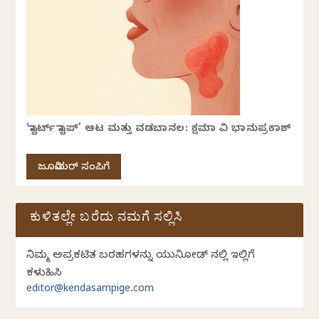
‘ಸ್ಟಾರ್ಟ್ ಸ್ಟಾಪ್’ ಆಟ ಮತ್ತು ವಡಬಾನಲ: ಕ್ಷಮಾ ವಿ ಭಾನುಪ್ರಕಾಶ್
ಜೂನಿಯರ್ ಸಂಪಿಗೆ
ಕುಳಿತಲ್ಲೇ ಬರೆದು ನಮಗೆ ಸಲ್ಲಿಸಿ
ನಿಮ್ಮ ಅಪ್ರಕಟಿತ ಬರಹಗಳನ್ನು ಯುನಿಕೋಡ್ ನಲ್ಲಿ ಇಲ್ಲಿಗೆ
ಕಳುಹಿಸಿ
editor@kendasampige.com