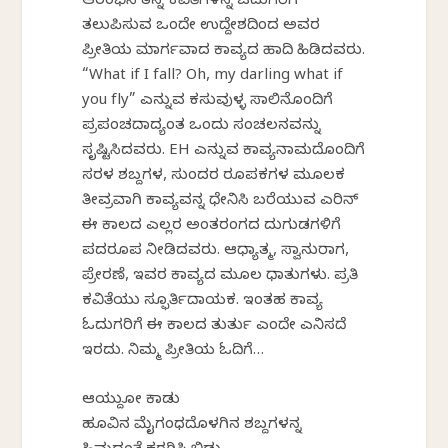
ಆರಂಭಿಸಿ ತನ್ನ ಕವಿತೆಗಳನ್ನ ಓದುಗರಿಗೆ
ತಲುಪಿಸುವ ಒಂದೇ ಉದ್ದೇಶದಿಂದ ಅವರ
ಪ್ರೀತಿಯ ಮಾರ್ಗವಾದ ಕಾವ್ಯದ ಹಾದಿ ಹಿಡಿದವರು.
“What if I fall? Oh, my darling what if
you fly” ಎನ್ನುವ ಕಸುವುಳ್ಳ ಸಾಲಿನೊಂದಿಗೆ
ಪ್ರಪಂಚದಾದ್ಯಂತ ಒಂದು ಸಂಚಲನವನ್ನು
ಸೃಷ್ಟಿಸಿದವರು. EH ಎನ್ನುವ ಕಾವ್ಯನಾಮದೊಂದಿಗೆ
ಸರಳ ಶಬ್ದಗಳ, ಸುಂದರ ರೂಪಕಗಳ ಮೂಲಕ
ತೀವ್ರವಾಗಿ ಕಾವ್ಯವನ್ನ ಧೇನಿಸಿ ಬರೆಯುವ ಎರಿನ್
ಈ ಕಾಲದ ಎಲ್ಲರ ಅಂತರಂಗದ ದುಗುಡಗಳಿಗೆ
ಪದರೂಪ ನೀಡಿದವರು. ಆಧ್ಯಾತ್ಮ, ಸ್ವಾನುರಾಗ,
ಪ್ರೇರಣೆ, ಇವರ ಕಾವ್ಯದ ಮೂಲ ಧಾತುಗಳು. ಪ್ರತಿ
ಕವಿತೆಯು ಸ್ಫೂರ್ತಿದಾಯಕ. ಇಂತಹ ಕಾವ್ಯ
ಓದುಗರಿಗೆ ಈ ಕಾಲದ ತುರ್ತು ಎಂದೇ ಎನಿಸದೆ
ಇರದು. ನಿಮ್ಮ ಪ್ರೀತಿಯ ಓದಿಗೆ…
ಆಯ್ದುಕೋ ಕಾಡು
ಹೂವಿನ ಮೈಗಂಧದೊಳಗಿನ ಶಬ್ದಗಳನ್ನ