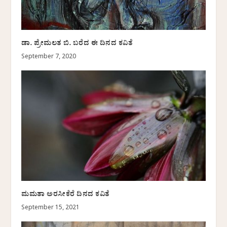
ಡಾ. ಪ್ರೇಮಲತ ಬಿ. ಬರೆದ ಈ ದಿನದ ಕವಿತೆ
September 7, 2020
ಮಮತಾ ಅರಸೀಕೆರೆ ದಿನದ ಕವಿತೆ
September 15, 2021