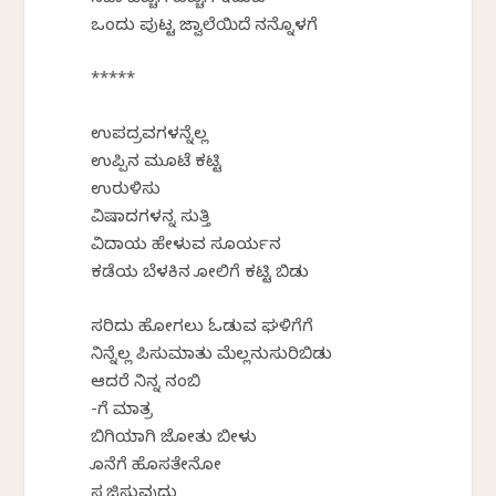
ಸದಾ ಬೆಚ್ಚಗೆ ಹಚ್ಚಗೆ ಇಡುವ
ಒಂದು ಪುಟ್ಟ ಜ್ವಾಲೆಯಿದೆ ನನ್ನೊಳಗೆ
*****
ಉಪದ್ರವಗಳನ್ನೆಲ್ಲ
ಉಪ್ಪಿನ ಮೂಟೆ ಕಟ್ಟಿ
ಉರುಳಿಸು
ವಿಷಾದಗಳನ್ನ ಸುತ್ತಿ
ವಿದಾಯ ಹೇಳುವ ಸೂರ್ಯನ
ಕಡೆಯ ಬೆಳಕಿನ ಕೋಲಿಗೆ ಕಟ್ಟಿ ಬಿಡು
ಸರಿದು ಹೋಗಲು ಓಡುವ ಘಳಿಗೆಗೆ
ನಿನ್ನೆಲ್ಲ ಪಿಸುಮಾತು ಮೆಲ್ಲನುಸುರಿಬಿಡು
ಆದರೆ ನಿನ್ನ ನಂಬಿಕೆ
-ಗೆ ಮಾತ್ರ
ಬಿಗಿಯಾಗಿ ಜೋತು ಬೀಳು
ಕೊನೆಗೆ ಹೊಸತೇನೋ
ಸೃಜಿಸುವುದು