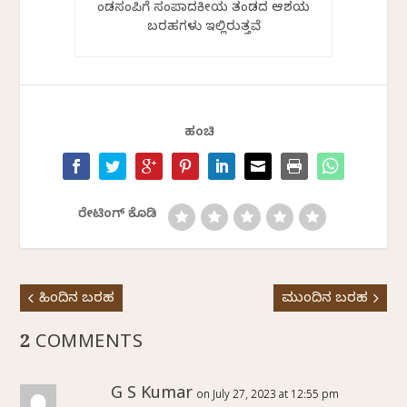
ಕೆಂಡಸಂಪಿಗೆ ಸಂಪಾದಕೀಯ ತಂಡದ ಆಶಯ
ಬರಹಗಳು ಇಲ್ಲಿರುತ್ತವೆ
ಹಂಚಿ
ರೇಟಿಂಗ್ ಕೊಡಿ
ಹಿಂದಿನ ಬರಹ
ಮುಂದಿನ ಬರಹ
2 COMMENTS
G S Kumar
on July 27, 2023 at 12:55 pm