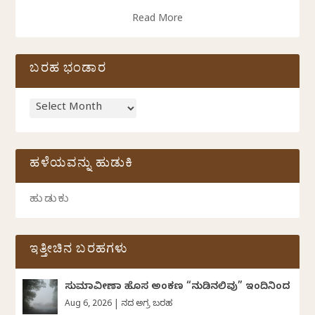
Read More
ಬರಹ ಭಂಡಾರ
ಹಳೆಯವನ್ನು ಹುಡುಕಿ
ಇತ್ತೀಚಿನ ಬರಹಗಳು
ಸುಮಾವೀಣಾ ಹೊಸ ಅಂಕಣ “ನುಡಿನಲಿವು” ಇಂದಿನಿಂದ
Aug 6, 2026
|
ದಿನದ ಅಗ್ರ ಬರಹ